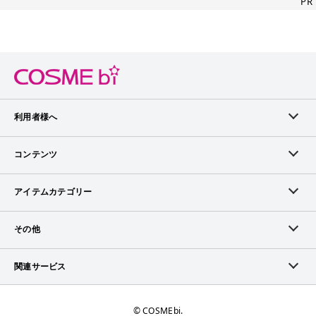
PR
利用者様へ
メンバーログイン
コンテンツ
無料メンバー登録
ランキング
アイテムカテゴリー
メンバー会員について
アイテム・クチコミ
スキンケア
その他
アイテム掲載リクエスト
ブランドから探す
ベースメイク
お問い合わせ（ブランド様）
関連サービス
COSMEbiについて
ピックアップ特集
ポイントメイク
広告について
ママプレス
お問い合わせ
©︎ COSMEbi.
ブランド新着情報