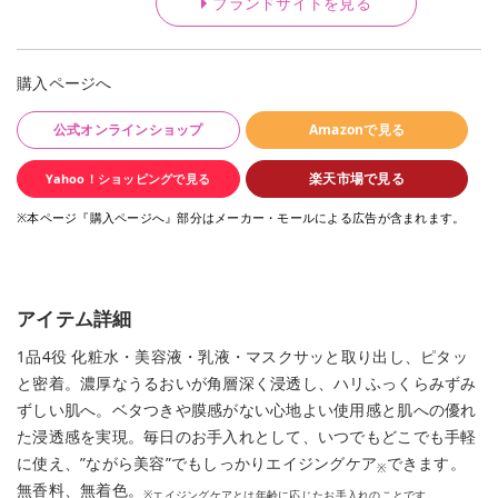
ブランドサイトを見る
購入ページへ
公式オンラインショップ
Amazonで見る
楽天市場で見る
Yahoo！ショッピングで見る
※本ページ『購入ページへ』部分はメーカー・モールによる広告が含まれます。
アイテム詳細
1品4役 化粧水・美容液・乳液・マスクサッと取り出し、ピタッ
と密着。濃厚なうるおいが角層深く浸透し、ハリふっくらみずみ
ずしい肌へ。ベタつきや膜感がない心地よい使用感と肌への優れ
た浸透感を実現。毎日のお手入れとして、いつでもどこでも手軽
に使え、”ながら美容”でもしっかりエイジングケア
できます。
※
無香料、無着色。
※エイジングケアとは年齢に応じたお手入れのことです。