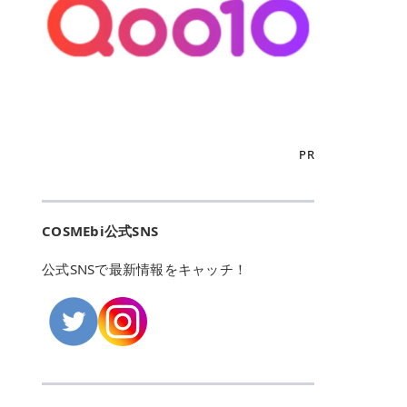
こからは、東京で人気のフレイアク
カリしたくありませんよね。エミナ
ント おすすめパーソナルカラー 02
> あんずのほのかに甘い香りがしま
るカーミングケアパッド」 ツボクサ
OFFクーポンなどを使って、SNSで
リニック・レジーナクリニック・エ
ルクリニックなら、最短1ヶ月ペー
モモ イエベ春・ブルベ夏 03 ワイン
すが > 強くないのでいつでも使える
エキス（保湿成分）配合で、肌荒れ
バズっている美容液やパック、限定
ミナルクリニック・リゼクリニック
スで通えるため、最短6ヶ月の全身
ベリー ブルベ冬 05 フィグピューレ
印象です > > 1本持っていると髪だ
や赤みが気になる肌をやさしく整え
の豪華キットをどこよりもお得にゲ
の4院について、おすすめのポイン
脱毛プランを選ぶことができます！
ブルベ夏・イエベ春 06 ラズベリー
けではなくボディやネイルケアにも
る低刺激設計のトナーパッドです。
ットできます✨ 豊富でリアルな口コ
トを詳しくご紹介します！ フレイア
（※予約状況や脱毛効果の個人差に
ケーキ ブルベ夏・ブルベ冬 07 フル
使えるのも◎ > > 引用元:コスメビ
アイテム詳細を見るQoo10での購入
ミや、ブランド公式ショップの出店
クリニック：選べるプランと女子に
よっては、6ヵ月で完了しない場合
ーツオレ イエベ春 40th ストロベリ
アイテム詳細を見るAmazonでのご
はこちら 4. SKINFOOD キャロット
も充実しているため、新作チェック
優しい手厚いサポート♡ ※満足度9
もあります）。 さらに、連続照射が
ーボンボン ブルベ夏 アイテム詳細
購入はこちら 2026年上半期 総合3
カロテン カーミングウォーターパッ
からリピート買いまで、美容マニア
6% 集計機関・アンケート内容：社
できる医療脱毛器を使っているた
を見るQoo10でのご購入はこちら
位 MAJOLICA MAJORCA（マジョリ
ド 「ゆらぎがちな肌をやさしく整え
の「欲しい」がすべて詰まったお買
内・施術済みフレイア顧客向けのア
め、全身の施術でも1回約60分で終
迷ったらこのカラーがおすすめ！ ナ
カ マジョルカ）「シャドーカスタマ
る植物由来カーミングケア」 βカロ
い物天国です。 Qoo10はこちら @C
ンケート 対象期間：2024/12/11～2
わります。 全国60院以上＆21時ま
PR
チュラルメイクなら「02 モモ」 自
イズ」 👑「シャドーカスタマイズ」
テンを含むにんじん由来成分で、乾
OSME アットコスメ（@cosme）
025/5/15 アンケート数:12606 フレ
で営業！ お仕事や学校の帰りにサク
然な血色感を演出できる万能カラ
の特徴 まばゆく発色フォルム整形シ
燥や外的刺激で不安定になりやすい
は、日本の美容マニアなら誰もが一
イアクリニックは、都内に新宿や渋
ッと寄りたい！という方にもエミナ
ー。 オフィスメイクなら「40th ス
ャドウ✨ 吸いこまれそうな奥行きの
肌をやさしく整えます。軽やかな使
度はお世話になる日本最大級の化粧
谷、銀座など7院があり、どこも駅
ルは強い味方。北海道から沖縄まで
トロベリーボンボン」 上品で落ち着
ある目もとをかなえる、フォルム整
用感も特長です。 アイテム詳細を見
品クチコミサイトです✨ 一番の魅力
から近くてアクセス抜群。平日は夜
全国に60院以上を展開しており、ど
いた印象に仕上がります。 毎日使い
形パウダーシャドウ。ひと塗りでま
るQoo10での購入はこちら 5. ANU
は、2,000万件を超える圧倒的なボ
COSMEbi公式SNS
21時まで開いているので、お仕事や
こも駅チカの好立地なんです。しか
やすい万能カラーなら「05 フィグ
ばゆく発色し、光の効果で目もとが
A 8ヒアルロン酸カテキンカーミン
リュームのリアルなクチコミ検索機
学校帰りにも通いやすいクリニック
も夜21時まで開いているので、忙し
ピューレ」 シーンを選ばず使える人
立体的に生まれ変わります。 実際に
グパッド 「うるおいを与えながら肌
能にあります。 自分の年齢や肌質
です。 ♡クイックプラン 時間をか
い毎日でも無理なく予定に組み込め
公式SNSで最新情報をキャッチ！
気カラーです。 韓国メイク・透明感
使用した方のクチコミ > 5 > 鮮やか
のキメを整えるバランスケアパッ
（乾燥肌・敏感肌など）、あるいは
けてしっかり脱毛。割引制度や保証
ます（※店舗によって診察時間は異
重視なら「06 ラズベリーケーキ」
発色✨ 吸い込まれそうな奥行きのあ
ド」 カテキン*1配合の極薄パッド
「毛穴」「美白」といった肌の悩み
サービスは充実！ 全身＋VIO 52,80
なります）。 そして嬉しいのが、施
青みピンクが透明感を引き立てま
る目もとを作れるアイシャドウ♡ >
で、肌にうるおいを与えながらキメ
に合わせてクチコミを絞り込めるた
0円(税込) 5回コース 所要時間が60
術室がカーテン仕切りではなくドア
す。 イエベ春なら「07 フルーツオ
パウダータイプなのに粉っぽさがな
を整え、すこやかな肌状態へ導くデ
め、自分に本当に合うコスメを失敗
分で完了 全身＋VIO＋顔 94,600円
付きの完全個室になっていること！
レ」 やわらかく可愛らしい印象に仕
くぴたっと密着♡発色が良くて煌め
イリーケアアイテムです。 *1 チャ
せずに見つけられる美容の羅針盤と
(税込) 5回コース 36箇所の脱毛が可
女性専用のプライベート空間なの
上がります。 よくある質問💡 色持
くパールが美しい✨ > 単色でも綺麗
カテキン（整肌成分） アイテム詳細
して絶大な信頼を得ています。 さら
能 ♡安心プラン １回、５回コー
で、周りの目を気にせずリラックス
ちはいい？ むちぷるティントはティ
にグラデーションを作れて簡単に立
を見るQoo10での購入はこちら 6.
に、年に数回発表される「ベストコ
ス、８回コースがあり、コース終了
して施術を受けられます。 痛みに配
ント処方のため、塗布後は色が定着
体感を出せます✨ > > カラーの名前
MEDIHEAL PDRNリフティングパッ
スメアワード（ベスコス）」は、日
後の追加照射の料金も設定していま
慮した医療脱毛器の導入と肌トラブ
しやすく、飲み物を飲んだあとでも
がまた可愛い💕 > PK321 ひとひら
ド 「ハリ感を意識したケアで肌をな
本の美容トレンドを大きく左右する