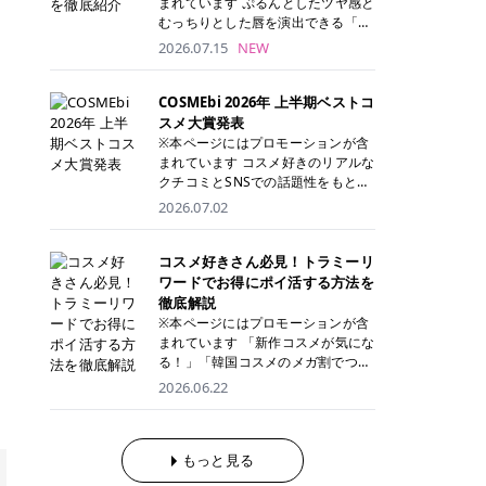
まれています ぷるんとしたツヤ感と
が多く、拭き取り後にそのまま部分
ら、コストパフォーマンスも重視し
す。 これから手軽に全身医療脱毛を
むっちりとした唇を演出できる「C
用パックとして使えるトナーパッド
たい方に！ メディオスターモノリス
始めたいと考えている方は、ぜひ最
ANMAKE（キャンメイク）むちぷる
2026.07.15
NEW
も増えています。 一方、拭き取り化
メディオスターNeXT PRO 公式サイ
後までチェックして、ご自身にぴっ
ティント」。 ティントならではの色
粧水は液体タイプのため、コットン
ト> レジーナクリニック 52,800円
たりのクリニック選びの参考にして
持ちに加え、プランパー効果※と保
に含ませて使用します。 使用量を調
(税込)/5回 99,000円(税込)/5回 ジェ
ください！ クリニック 全身＋VIO
湿ケアも叶えられることから、SNS
COSMEbi 2026年 上半期ベストコ
整しやすく、お気に入りの化粧水を
ントルシリーズを選べるため、脱毛
全身＋VIO＋顔 特徴 脱毛器 詳細 フ
でも話題の人気リップです。 「自分
スメ大賞発表
使いたい方やコストを抑えて続けた
機にこだわりたい方におすすめ！ ジ
レイアクリニック 52,800円(税込)/5
にはどのカラーが似合う？」「イエ
※本ページにはプロモーションが含
い方にもおすすめです。 トナーパッ
ェントルマックスプロ ジェントルマ
回 94,600円(税込)/5回 肌への負担
ベ・ブルベ別のおすすめは？」と気
まれています コスメ好きのリアルな
ドのメリット トナーパッドは、角質
ックスプロプラス ジェントルレーズ
に配慮しながら、コストパフォーマ
になっている方も多いのではないで
クチコミとSNSでの話題性をもとに
ケア・保湿ケア・部分用パックまで
プロ ソプラノチタニウム 公式サイ
ンスも重視したい方に！ メディオス
しょうか。 今回は6色のスウォッチ
選出された、COSMEbi 2026年上半
1枚で行える便利なスキンケアアイ
2026.07.02
ト> エミナルクリニック 49,500円
ターモノリス メディオスターNeXT
とともにご紹介！それぞれの色味や
期のベストコスメが決定！ 話題性・
テムです。 ここでは、トナーパッド
(税込)/6回 93,500円(税込)/6回 エミ
PRO 公式サイト> レジーナクリニッ
おすすめのパーソナルカラー、どん
使用感・仕上がりすべてを兼ね備え
を取り入れるメリットをご紹介しま
ナルクリニックの始めやすい料金設
ク 52,800円(税込)/5回 99,000円(税
なメイクに合うのかまで詳しく解説
た名品たちを、カテゴリ別にご紹介
コスメ好きさん必見！トラミーリ
す。 古い角質や皮脂汚れをやさしく
定！月々払いも安くて通いやすい ク
込)/5回 ジェントルシリーズを選べ
します✨ ※メイクアップ効果による
します。 本記事では、2025年11月
ワードでお得にポイ活する方法を
オフ トナーパッドを使用すること
リスタルプロ 公式サイト> リゼクリ
るため、脱毛機にこだわりたい方に
CANMAKE むちぷるティントとは？
～2026年4月までの半年間におい
徹底解説
で、洗顔だけでは落としきれない古
ニック 109,800円(税込)/5回 144,80
おすすめ！ ジェントルマックスプロ
CANMAKE むちぷるティントは、テ
て、COSMEbi内でのクチコミとSN
い角質や余分な皮脂汚れをやさしく
※本ページにはプロモーションが含
0円(税込)/5回 毛質に合わせて脱毛
ジェントルマックスプロプラス ジェ
ィント・プランパー・保湿ケアを1
Sでの話題性を元に選出されたコス
拭き取り、なめらかな肌へ整えま
まれています 「新作コスメが気にな
機を選択可能！有効期限も5年と長
ントルレーズプロ ソプラノチタニウ
本で叶えるリップです。 するすると
メやスキンケアなどの化粧品を「総
す。 保湿ケアまで1枚でできる 保湿
る！」「韓国コスメのメガ割でつい
くマイペースに通いやすい ラシャ
ム 公式サイト> エミナルクリニック
塗れるなめらかなテクスチャーで、
合」「デパコス」「プチプラ」「韓
成分を配合したトナーパッドなら、
買いすぎてしまう……」 そんな美容
メディオスターNeXT PRO ジェント
2026.06.22
49,500円(税込)/6回 93,500円(税
縦ジワをカバーしながら、むっちり
国コスメ」に分けて1位～3位までを
肌へうるおいを与えながらスキンケ
好きさんにおすすめなのが「トラミ
ルYAGプロ 公式サイト> ｜そもそも
込)/6回 エミナルクリニックの始め
としたツヤのある唇を演出します。
ランキング形式で発表！ 2026年上
アできるため、忙しい朝や夜の時短
ーリワード」です！ 普段のお買い物
医療脱毛って？エステ脱毛と何が違
やすい料金設定！月々払いも安くて
さらに、美容保湿成分を配合してい
半期 総合大賞 AMUSE（アミュー
ケアにもぴったりです。 部分パック
を少し工夫するだけでポイントを貯
うの？ 脱毛を考えたときに、まず悩
通いやすい クリスタルプロ 公式サ
るため、乾燥しにくくデイリー使い
ズ）「 ジェルフィットグロス」 👑
としても使える 多くのトナーパッド
められるため、コスメやスキンケア
もっと見る
むのが「医療脱毛とエステ脱毛、ど
イト> リゼクリニック 109,800円(税
にもぴったり！ アイテム詳細を見る
「ジェルフィットグロス」の特徴 唇
は、乾燥が気になる頬や額、小鼻な
にかかる費用を少しでも抑えたい方
っちがいいの？」ということではな