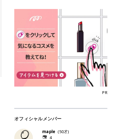
込)/5回 144,800円(税込)/5回 毛質に
Qoo10でのご購入はこちら CANMA
に触れた瞬間、ぷるんとしたジェリ
どに数分のせることで、集中保湿ケ
にぴったり。 Qoo10も、オリヤン
いでしょうか。 ズバリ、効果を実感
合わせて脱毛機を選択可能！有効期
KE むちぷるティント全色一覧 モモ
ーグロスが広がり、ふっくらボリュ
アとしても活用できます。 トナーパ
も、＠cosmeも、いつものコスメ購
するまでの期間や必要な施術回数が
限も5年と長くマイペースに通いや
｜血色感じるヌーディーピンク 桃の
ーム感のある仕上がりに✨ まるでリ
ッドの選び方 トナーパッドは、配合
入を“ちょっとお得”に変えられるの
大きな違いとして挙げられます！ 医
すい ラシャ メディオスターNeXT P
ような血色感を演出するヌーディー
フティングしたような、新しいリッ
成分やパッドの素材によって特徴が
が、トラミーリワードです✨ 今回
療脱毛は、医療機関（クリニックや
RO ジェントルYAGプロ 公式サイト
ピンク。 黄みと青みのバランスが良
プティンググロス💄 実際に使用した
異なります。 自分の肌悩みや理想の
は、トラミーリワードの特徴や活用
皮膚科など）だけで扱える高出力の
> ※医療脱毛は自由診療です。治療
く、自然になじむコーラル系カラー
方のクチコミ > 5 > プルプル > 唇に
仕上がりに合わせて選ぶことで、毎
方法、美容好きさんにおすすめな理
レーザーを使って、発毛組織にアプ
には赤み、痒み、火傷、毛嚢炎、一
です。 自然な血色感をプラスしてく
塗るPDRNグロス > > AMUSE ジェ
日のスキンケアに取り入れやすくな
由を詳しくご紹介します！ トラミー
ローチする施術といわれています。
時的な硬毛化などのリスクが伴いま
れるので、ナチュラルメイクとの相
ルフィットグロス > > ぷっくりツヤ
ります。 肌悩みに合わせて選ぶ パ
リワードとは？ 「トラミーリワー
そのため、少ない回数で永久脱毛
す。 目次▼ 1. エミナルクリニック
性抜群。 可愛らしく、多幸感のある
ツヤだけどベタっとした感じはなく
ッドの素材で選ぶ トナーパッドの使
ド」は、東証グロース上場企業であ
（※）を目指すことができます。
の魅力とは？選ばれる3つの特徴 ・
印象に仕上がります。 ワインベリー
て使いやすいですね。プランピング
い方 洗顔後すぐの清潔な肌に使用し
る株式会社アイズが運営する、安
（※永久脱毛とは一生毛が1本も生
最短6か月からの脱毛プランが選べ
｜気品をまとうローズレッド 深みの
効果で少しスーッとします。ここは
ます。 STEP1 エンボス面（凹凸
心・安全なポイントサイト機能で
えてこないという意味ではなく、ア
る！ ・全国60院以上＆21時まで営
ある青みレッド。 大人っぽく華やか
好き嫌いがあるかもしれませんが慣
面）で顔全体をやさしく拭き取りま
す。 トラミーリワードは、トラミー
メリカの基準に基づき「長期間にわ
業！ ・痛みに配慮した医療脱毛器の
な印象を与えるベリーカラーです。
れますね。 > > 分かりにくいけど、
す。 特に小鼻・あご・額など皮脂や
会員向けのポイントサービスです。
たって毛量が明らかに減少している
導入と肌トラブル対応 2. エミナル
ひと塗りで顔全体が華やかになり、
チップは片面がツルツル、片面がモ
古い角質が気になる部分は丁寧にな
対象ショップやサービスを利用する
状態が維持されること」を指しま
クリニックの口コミ・評判 3. エミ
リップを主役にしたメイクが完成。
ケモケになってます。 > > 桜グロス
じませましょう。 STEP2 パッドを
ことでポイントを獲得でき、貯まっ
す。） 一方のエステ脱毛は、出力が
ナルクリニックの全身脱毛料金プラ
クールで上品な雰囲気を演出できま
【日本限定色】：上品なピンクベー
裏返し、フラット面で顔全体をやさ
たポイントはAmazonギフト券やド
優しい機器を使うため痛みが少ない
ン ・全身脱毛の基本コースと料金
す。 フィグピューレ｜色っぽさと上
ジュ > > すももパールグロス【日本
PR
しく押さえながら化粧水をなじませ
ットマネーなどに交換できます。 普
のがメリットですが、毛根を破壊す
・追加費用がかからないシステム ・
品さを叶える赤みローズ 赤みとくす
限定色】：微細なラメがきらめく血
ます。 STEP3 その後は美容液・乳
段のネットショッピングを活用しな
ることはできないので一時的な減毛
支払い方法｜決済方法と医療ローン
みをほどよく含んだローズカラー。
色がよく見えるピンク。 > > どちら
液・クリームなど、普段どおりのス
がらポイントを貯められるため、ポ
にとどまります。結果的に、何度も
の活用も！ 4. エミナルクリニック
ニュートラルな発色で、肌色を選び
も上品で使いやすい色ですね。すも
キンケアを行います。 乾燥が気にな
イ活初心者でも始めやすいのが魅力
通う必要が出てくることが多くなり
の熱破壊式の脱毛機 5. エミナルク
にくい万能カラーです。 派手すぎず
もパールグロスの方がラメが入って
る部分には2〜5分程度のせて部分用
です✨ トラミーリワードの特徴 普
ます。 なお、医療脱毛は保険がきか
リニックのお得な割引・キャンペー
オフィシャルメンバー
落ち着いた印象に仕上がり、オン・
いるので華やかそうに見えるけど、
パックとして使用するのもおすすめ
段よく使っているコスメ通販サイト
ない自由診療なので、クリニックに
ン制度 ・学生プラン｜学生証の提示
オフ問わず使いやすいカラー。 きれ
付けてみると落ち着いた色ですね。
です。 おすすめトナーパッド7選 こ
を、トラミーリワード経由にするだ
よって料金設定が自由に決められて
で割引 ・ペア限定プラン｜家族や友
いめメイクにもカジュアルメイクに
> > スキンケア成分が配合されてい
maple
(
50
才)
こからは、保湿ケアや肌荒れケア、
けでポイントが貯まるのが大きな魅
います。だからこそ、しっかり比較
人と一緒にスタートできる ・他社か
もマッチします。 ラズベリーケーキ
て保湿もしっかりしてくれます。最
4
毛穴ケアなど目的別におすすめのト
力です✨ 例えば、、、 ・メガ割の
して選ぶことが大切なのです。 医療