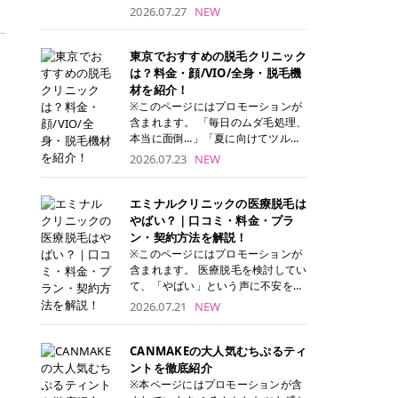
ナーパッド」は、化粧水や美容液を
2026.07.27
NEW
たっぷり含ませた丸型のコットンパ
ッド状のスキンケアアイテムです。
トナーパッドは洗顔後に肌をやさし
東京でおすすめの脱毛クリニック
く拭き取ることで、古い角質や余分
は？料金・顔/VIO/全身・脱毛機
な皮脂汚れをオフしながら、うるお
材を紹介！
いを与えられるのが特徴✨ さらに、
※このページにはプロモーションが
気になる部分には数分のせて部分用
含まれます。 「毎日のムダ毛処理、
パックとしても使用できるため、1
本当に面倒…」「夏に向けてツルツ
枚で「拭き取り」と「保湿ケア」の
ル肌になりたい！」 そう思って東京
2026.07.23
NEW
両方を叶えられます。 韓国コスメブ
で医療脱毛を探し始めても、クリニ
ランドを中心に人気を集めていまし
ックがたくさんありすぎてどこを選
たが、現在では日本でも定番のスキ
べばいいの？と迷ってしまいますよ
エミナルクリニックの医療脱毛は
ンケアアイテムとして幅広い世代に
ね。 この記事では、医療脱毛の基本
やばい？｜口コミ・料金・プラ
愛用されています。 トナーパッドの
から、東京で特に通いやすいフレイ
ン・契約方法を解説！
特徴 トナーパッドと拭き取り化粧水
アクリニック・レジーナクリニッ
※このページにはプロモーションが
の違い 「トナーパッド」と「拭き取
ク・エミナルクリニック・リゼクリ
含まれます。 医療脱毛を検討してい
り化粧水」はどちらも洗顔後に使用
ニックの4院について、分かりやす
て、「やばい」という声に不安を抱
するスキンケアアイテムですが、使
く解説します。 自分にぴったりのク
える方も多いのではないでしょう
2026.07.21
NEW
い方や特徴に違いがあります。 トナ
リニックを見つけて、面倒な自己処
か。 この記事では、エミナルクリニ
ーパッドは、化粧水があらかじめパ
理から卒業しちゃいましょう♪ クリ
ックの全身脱毛プランの詳しい料金
ッドに含まれているため、コットン
ニック 全身＋VIO 全身＋VIO＋顔 特
体系をはじめ、学生や友人同士でお
CANMAKEの大人気むちぷるティ
を用意する手間がなく、忙しい朝で
徴 脱毛器 詳細 フレイアクリニック
得になる割引キャンペーン、無料カ
ントを徹底紹介
もサッと使えるのが魅力です。 ま
52,800円(税込)/5回 94,600円(税
ウンセリングから施術までの具体的
※本ページにはプロモーションが含
た、保湿成分を豊富に配合した商品
込)/5回 肌への負担に配慮しなが
なステップを分かりやすく解説しま