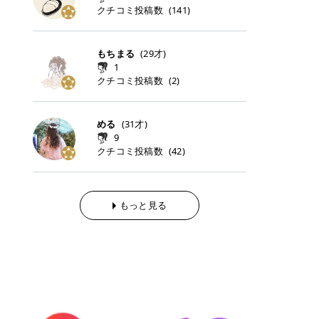
らの「のりかえ」や「お友だち紹
｜甘く可愛いモーヴピンク 鮮やかな
近、乾燥していた唇がプルンと見え
クチコミ投稿数
ナーパッドをご紹介します。 毎日使
タイミングで利用することが多いQ
(
141
)
脱毛の「熱破壊式」と「蓄熱式」と
介」も！ 6. 予約から脱毛施術まで
青みを感じるラズベリーピンク。 フ
てうれちい！ > > 引用元:コスメビ
いやすいトナーパッドから、スペシ
oo10 ・口コミを見ながら購入する
は？ 医療脱毛のレーザー機器には、
のステップ ・無料カウンセリングの
ェミニンな雰囲気を演出できる可愛
アイテム詳細を見るQoo10でのご購
ャルケアにぴったりなトナーパッド
＠cosme ・韓国コスメをチェック
大きく分けて「熱破壊式」と「蓄熱
予約方法 ・カウンセリング当日の持
らしいカラーです。 透明感を引き立
入はこちら 2026年上半期 総合2位
まで厳選しました。 1. MEDICUBE
する際によく見るOLIVE YOUNG GL
式」の2種類があり、それぞれ得意
もちまる
(
29
才)
ち物 ・医師の問診とプラン提案 ・
てながら、甘さのある印象に。 韓国
柳屋（ヤナギヤ）「柳屋 あんず
PDRNピンクコラーゲンゲルトナー
OBAL など、すでに使い慣れている
な毛質が違います。 * 熱破壊式 高
施術当日の流れと次回予約の取り方
1
メイクやピンクメイクとも相性抜群
油」 👑「柳屋 あんず油」の特徴 1
パッド 「うるおいとハリ感をサポー
サイトが対象になっている場合も多
出力のレーザーをバチッ！と当て
7. 店舗一覧と美容医療メニュー ・
クチコミ投稿数
(
2
)
です。 フルーツオレ｜ピュア感あふ
00％植物由来の「柳屋 あんず油」
トし、なめらかな肌へ導く高密着ゲ
く、お買い物の内容や流れを変える
て、毛根の発毛組織に向けてレーザ
全国60院以上！エミナルクリニック
れるミルキーコーラル 白みを含んだ
フワッと香りさらっとまとまり、ツ
ルパッド」 PDRNやコラーゲン成分
必要はありません。 「どうせ買う予
ーを照射します。ワキやVIOのよう
の店舗一覧 ・脱毛だけじゃない！美
ミルキーなコーラルカラー。 やさし
ヤのある美しい髪に導きます。 ヘア
を配合し、乾燥やハリ不足が気にな
定だったコスメ」をトラミーリワー
な、太くて濃い毛にも使用が可能で
容医療メニュー 8. まとめ ｜エミナ
くふんわり発色し、粘膜リップのよ
だけでなく、ボディケア・ネイルケ
める
(
31
才)
る肌をしっとり整えるゲルタイプの
ドを経由するだけで、ポイントも一
す！その分、輪ゴムで弾かれたよう
ルクリニックの魅力とは？選ばれる
うな仕上がりになります。 柔らかく
アなど幅広く保湿ケア。 実際に使用
9
トナーパッド。密着力が高く、スキ
緒に受け取れる、そんな手軽さがあ
な強い痛みを感じやすい傾向があり
3つの特徴 ※1 開業2019年3月20日
可愛らしい印象になり、毎日使いた
した方のクチコミ > 5 > 1本あると
クチコミ投稿数
ンケアの土台ケアとして取り入れや
ります✨ またトラミーリワードに
(
42
)
ます。 * 蓄熱式 低出力のレーザー
～2026年6月30日時点(医療脱毛、
くなるナチュラルカラー。 スクール
便利なオイル😊 > 柳屋 あんず油 >
すいアイテムです。 アイテム詳細を
は、以下のような特徴があります！
を連続で当てて、毛の成長をコント
ハイフ、ダーマペン、美容点滴、医
メイクやオフィスメイクにもおすす
> ──────────── > > 100%植
見るQoo10での購入はこちら 2. BIO
・1ポイント＝1円でわかりやすい
ロールする部分（バルジ領域）にじ
療ダイエットなど) 「早く綺麗にな
めです。 40TH ストロベリーボンボ
物由来のオイル > > 白髪染めで傷ん
DANCE コラーゲンゲルトナーパッ
・選べるe-GIFT・Amazonギフト
わじわ熱を伝える方式です。急激な
りたいけど、痛いのはイヤだし、通
ン｜上品なピンクベージュ 黄みを抑
でいてパサついているので > オイル
ド 「うるおいを与えながら肌をやわ
券・ドットマネーなどに交換できる
熱さを感じにくく、痛みや肌への負
もっと見る
う時間もない…」医療脱毛にそんな
えたクリーミーなピンクベージュ。
は必需品です > > 少しとろみがある
らかく整える保湿ケアパッド」 ゲル
・トラミー会員なら無料で利用でき
担を抑えやすいのが嬉しいポイン
ハードルを感じていませんか？エミ
ほんのり青みを感じる絶妙なカラー
ものの、さらっと軽めのオイル > >
素材ならではの高密着設計で、肌に
る ・ポイ活初心者でも始めやすい
ト。顔や背中などの産毛や細い毛に
ナルクリニックは、そんな私たちの
で、自然な血色感を演出します。 肌
ベタつかなくて髪につけるとサラサ
うるおいを与えながらやさしく整え
編集部が厳選！トラミーリワードお
向いています。 最近は、この両方を
ワガママを叶えてくれるクリニック
になじみながらも、唇をふんわり明
ラでツヤが出ます✨ > > ドライヤー
る保湿特化型トナーパッド。乾燥し
すすめ3選 QOO10 Qoo10（キュー
使い分けられる優秀な脱毛機を導入
なんです！多くの女性から選ばれて
るく見せてくれるカラー。 オフィス
前とドライヤー後に使っていますが
やすい肌をふっくらとした印象に導
テン）は、話題の韓国コスメや最新
しているクリニックも増えているの
いる3つの魅力をご紹介します。 最
メイクやナチュラルメイクにもぴっ
> 髪がペタッとならなくて気に入っ
きます。 アイテム詳細を見るQoo1
のトレンドスキンケアがいち早く、
で、自分の毛質に合わせてお任せで
短6か月からの脱毛プランが選べ
たりです。 アイテム詳細を見るQoo
てます😊 > > ワンタッチキャップな
0での購入はこちら 3. SKIN1004 セ
驚きの価格で手に入る大人気の通販
きることが多いですよ。 ｜東京でお
る！ 「せっかく脱毛を始めたのに、
10でのご購入はこちら イエベ・ブ
ので開けやすく > 1滴ずつ出るので
ンテラ クイックカーミングパッド
サイトです！ 特に年4回開催される
すすめの医療脱毛クリニック4選 こ
次の予約が数ヶ月先…」なんてガッ
ルベ別おすすめカラー むちぷるティ
量を調節しやすく使いやすいです >
「ゆらぎやすい肌をすこやかに整え
ビッグセール「メガ割」では、20%