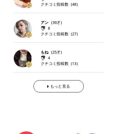
らの「のりかえ」や「お友だち紹
｜甘く可愛いモーヴピンク 鮮やかな
近、乾燥していた唇がプルンと見え
クチコミ投稿数
ナーパッドをご紹介します。 毎日使
タイミングで利用することが多いQ
(
48
)
脱毛の「熱破壊式」と「蓄熱式」と
介」も！ 6. 予約から脱毛施術まで
青みを感じるラズベリーピンク。 フ
てうれちい！ > > 引用元:コスメビ
いやすいトナーパッドから、スペシ
oo10 ・口コミを見ながら購入する
は？ 医療脱毛のレーザー機器には、
のステップ ・無料カウンセリングの
ェミニンな雰囲気を演出できる可愛
アイテム詳細を見るQoo10でのご購
ャルケアにぴったりなトナーパッド
＠cosme ・韓国コスメをチェック
大きく分けて「熱破壊式」と「蓄熱
予約方法 ・カウンセリング当日の持
らしいカラーです。 透明感を引き立
入はこちら 2026年上半期 総合2位
まで厳選しました。 1. MEDICUBE
する際によく見るOLIVE YOUNG GL
式」の2種類があり、それぞれ得意
アン
(
39
才)
ち物 ・医師の問診とプラン提案 ・
てながら、甘さのある印象に。 韓国
柳屋（ヤナギヤ）「柳屋 あんず
PDRNピンクコラーゲンゲルトナー
OBAL など、すでに使い慣れている
な毛質が違います。 * 熱破壊式 高
施術当日の流れと次回予約の取り方
8
メイクやピンクメイクとも相性抜群
油」 👑「柳屋 あんず油」の特徴 1
パッド 「うるおいとハリ感をサポー
サイトが対象になっている場合も多
出力のレーザーをバチッ！と当て
7. 店舗一覧と美容医療メニュー ・
クチコミ投稿数
(
27
)
です。 フルーツオレ｜ピュア感あふ
00％植物由来の「柳屋 あんず油」
トし、なめらかな肌へ導く高密着ゲ
く、お買い物の内容や流れを変える
て、毛根の発毛組織に向けてレーザ
全国60院以上！エミナルクリニック
れるミルキーコーラル 白みを含んだ
フワッと香りさらっとまとまり、ツ
ルパッド」 PDRNやコラーゲン成分
必要はありません。 「どうせ買う予
ーを照射します。ワキやVIOのよう
の店舗一覧 ・脱毛だけじゃない！美
ミルキーなコーラルカラー。 やさし
ヤのある美しい髪に導きます。 ヘア
を配合し、乾燥やハリ不足が気にな
定だったコスメ」をトラミーリワー
な、太くて濃い毛にも使用が可能で
容医療メニュー 8. まとめ ｜エミナ
くふんわり発色し、粘膜リップのよ
だけでなく、ボディケア・ネイルケ
もね
(
25
才)
る肌をしっとり整えるゲルタイプの
ドを経由するだけで、ポイントも一
す！その分、輪ゴムで弾かれたよう
ルクリニックの魅力とは？選ばれる
うな仕上がりになります。 柔らかく
アなど幅広く保湿ケア。 実際に使用
4
トナーパッド。密着力が高く、スキ
緒に受け取れる、そんな手軽さがあ
な強い痛みを感じやすい傾向があり
3つの特徴 ※1 開業2019年3月20日
可愛らしい印象になり、毎日使いた
した方のクチコミ > 5 > 1本あると
クチコミ投稿数
ンケアの土台ケアとして取り入れや
ります✨ またトラミーリワードに
(
13
)
ます。 * 蓄熱式 低出力のレーザー
～2026年6月30日時点(医療脱毛、
くなるナチュラルカラー。 スクール
便利なオイル😊 > 柳屋 あんず油 >
すいアイテムです。 アイテム詳細を
は、以下のような特徴があります！
を連続で当てて、毛の成長をコント
ハイフ、ダーマペン、美容点滴、医
メイクやオフィスメイクにもおすす
> ──────────── > > 100%植
見るQoo10での購入はこちら 2. BIO
・1ポイント＝1円でわかりやすい
ロールする部分（バルジ領域）にじ
療ダイエットなど) 「早く綺麗にな
めです。 40TH ストロベリーボンボ
物由来のオイル > > 白髪染めで傷ん
DANCE コラーゲンゲルトナーパッ
・選べるe-GIFT・Amazonギフト
わじわ熱を伝える方式です。急激な
りたいけど、痛いのはイヤだし、通
ン｜上品なピンクベージュ 黄みを抑
でいてパサついているので > オイル
ド 「うるおいを与えながら肌をやわ
券・ドットマネーなどに交換できる
熱さを感じにくく、痛みや肌への負
もっと見る
う時間もない…」医療脱毛にそんな
えたクリーミーなピンクベージュ。
は必需品です > > 少しとろみがある
らかく整える保湿ケアパッド」 ゲル
・トラミー会員なら無料で利用でき
担を抑えやすいのが嬉しいポイン
ハードルを感じていませんか？エミ
ほんのり青みを感じる絶妙なカラー
ものの、さらっと軽めのオイル > >
素材ならではの高密着設計で、肌に
る ・ポイ活初心者でも始めやすい
ト。顔や背中などの産毛や細い毛に
ナルクリニックは、そんな私たちの
で、自然な血色感を演出します。 肌
ベタつかなくて髪につけるとサラサ
うるおいを与えながらやさしく整え
編集部が厳選！トラミーリワードお
向いています。 最近は、この両方を
ワガママを叶えてくれるクリニック
になじみながらも、唇をふんわり明
ラでツヤが出ます✨ > > ドライヤー
る保湿特化型トナーパッド。乾燥し
すすめ3選 QOO10 Qoo10（キュー
使い分けられる優秀な脱毛機を導入
なんです！多くの女性から選ばれて
るく見せてくれるカラー。 オフィス
前とドライヤー後に使っていますが
やすい肌をふっくらとした印象に導
テン）は、話題の韓国コスメや最新
しているクリニックも増えているの
いる3つの魅力をご紹介します。 最
メイクやナチュラルメイクにもぴっ
> 髪がペタッとならなくて気に入っ
きます。 アイテム詳細を見るQoo1
のトレンドスキンケアがいち早く、
で、自分の毛質に合わせてお任せで
短6か月からの脱毛プランが選べ
たりです。 アイテム詳細を見るQoo
てます😊 > > ワンタッチキャップな
0での購入はこちら 3. SKIN1004 セ
驚きの価格で手に入る大人気の通販
きることが多いですよ。 ｜東京でお
る！ 「せっかく脱毛を始めたのに、
10でのご購入はこちら イエベ・ブ
ので開けやすく > 1滴ずつ出るので
ンテラ クイックカーミングパッド
サイトです！ 特に年4回開催される
すすめの医療脱毛クリニック4選 こ
次の予約が数ヶ月先…」なんてガッ
ルベ別おすすめカラー むちぷるティ
量を調節しやすく使いやすいです >
「ゆらぎやすい肌をすこやかに整え
ビッグセール「メガ割」では、20%