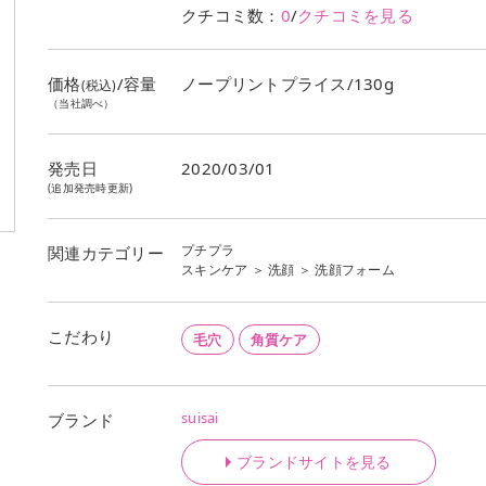
クチコミ数：
0
/
クチコミを見る
価格
/容量
ノープリントプライス/130g
(税込)
（当社調べ）
発売日
2020/03/01
(追加発売時更新)
プチプラ
関連カテゴリー
スキンケア
＞
洗顔
＞
洗顔フォーム
こだわり
毛穴
角質ケア
suisai
ブランド
ブランドサイトを見る