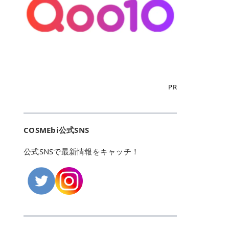
こからは、東京で人気のフレイアク
カリしたくありませんよね。エミナ
ント おすすめパーソナルカラー 02
> あんずのほのかに甘い香りがしま
るカーミングケアパッド」 ツボクサ
OFFクーポンなどを使って、SNSで
リニック・レジーナクリニック・エ
ルクリニックなら、最短1ヶ月ペー
モモ イエベ春・ブルベ夏 03 ワイン
すが > 強くないのでいつでも使える
エキス（保湿成分）配合で、肌荒れ
バズっている美容液やパック、限定
ミナルクリニック・リゼクリニック
スで通えるため、最短6ヶ月の全身
ベリー ブルベ冬 05 フィグピューレ
印象です > > 1本持っていると髪だ
や赤みが気になる肌をやさしく整え
の豪華キットをどこよりもお得にゲ
の4院について、おすすめのポイン
脱毛プランを選ぶことができます！
ブルベ夏・イエベ春 06 ラズベリー
けではなくボディやネイルケアにも
る低刺激設計のトナーパッドです。
ットできます✨ 豊富でリアルな口コ
トを詳しくご紹介します！ フレイア
（※予約状況や脱毛効果の個人差に
ケーキ ブルベ夏・ブルベ冬 07 フル
使えるのも◎ > > 引用元:コスメビ
アイテム詳細を見るQoo10での購入
ミや、ブランド公式ショップの出店
クリニック：選べるプランと女子に
よっては、6ヵ月で完了しない場合
ーツオレ イエベ春 40th ストロベリ
アイテム詳細を見るAmazonでのご
はこちら 4. SKINFOOD キャロット
も充実しているため、新作チェック
優しい手厚いサポート♡ ※満足度9
もあります）。 さらに、連続照射が
ーボンボン ブルベ夏 アイテム詳細
購入はこちら 2026年上半期 総合3
カロテン カーミングウォーターパッ
からリピート買いまで、美容マニア
6% 集計機関・アンケート内容：社
できる医療脱毛器を使っているた
を見るQoo10でのご購入はこちら
位 MAJOLICA MAJORCA（マジョリ
ド 「ゆらぎがちな肌をやさしく整え
の「欲しい」がすべて詰まったお買
内・施術済みフレイア顧客向けのア
め、全身の施術でも1回約60分で終
迷ったらこのカラーがおすすめ！ ナ
カ マジョルカ）「シャドーカスタマ
る植物由来カーミングケア」 βカロ
い物天国です。 Qoo10はこちら @C
ンケート 対象期間：2024/12/11～2
わります。 全国60院以上＆21時ま
PR
チュラルメイクなら「02 モモ」 自
イズ」 👑「シャドーカスタマイズ」
テンを含むにんじん由来成分で、乾
OSME アットコスメ（@cosme）
025/5/15 アンケート数:12606 フレ
で営業！ お仕事や学校の帰りにサク
然な血色感を演出できる万能カラ
の特徴 まばゆく発色フォルム整形シ
燥や外的刺激で不安定になりやすい
は、日本の美容マニアなら誰もが一
イアクリニックは、都内に新宿や渋
ッと寄りたい！という方にもエミナ
ー。 オフィスメイクなら「40th ス
ャドウ✨ 吸いこまれそうな奥行きの
肌をやさしく整えます。軽やかな使
度はお世話になる日本最大級の化粧
谷、銀座など7院があり、どこも駅
ルは強い味方。北海道から沖縄まで
トロベリーボンボン」 上品で落ち着
ある目もとをかなえる、フォルム整
用感も特長です。 アイテム詳細を見
品クチコミサイトです✨ 一番の魅力
から近くてアクセス抜群。平日は夜
全国に60院以上を展開しており、ど
いた印象に仕上がります。 毎日使い
形パウダーシャドウ。ひと塗りでま
るQoo10での購入はこちら 5. ANU
は、2,000万件を超える圧倒的なボ
COSMEbi公式SNS
21時まで開いているので、お仕事や
こも駅チカの好立地なんです。しか
やすい万能カラーなら「05 フィグ
ばゆく発色し、光の効果で目もとが
A 8ヒアルロン酸カテキンカーミン
リュームのリアルなクチコミ検索機
学校帰りにも通いやすいクリニック
も夜21時まで開いているので、忙し
ピューレ」 シーンを選ばず使える人
立体的に生まれ変わります。 実際に
グパッド 「うるおいを与えながら肌
能にあります。 自分の年齢や肌質
です。 ♡クイックプラン 時間をか
い毎日でも無理なく予定に組み込め
公式SNSで最新情報をキャッチ！
気カラーです。 韓国メイク・透明感
使用した方のクチコミ > 5 > 鮮やか
のキメを整えるバランスケアパッ
（乾燥肌・敏感肌など）、あるいは
けてしっかり脱毛。割引制度や保証
ます（※店舗によって診察時間は異
重視なら「06 ラズベリーケーキ」
発色✨ 吸い込まれそうな奥行きのあ
ド」 カテキン*1配合の極薄パッド
「毛穴」「美白」といった肌の悩み
サービスは充実！ 全身＋VIO 52,80
なります）。 そして嬉しいのが、施
青みピンクが透明感を引き立てま
る目もとを作れるアイシャドウ♡ >
で、肌にうるおいを与えながらキメ
に合わせてクチコミを絞り込めるた
0円(税込) 5回コース 所要時間が60
術室がカーテン仕切りではなくドア
す。 イエベ春なら「07 フルーツオ
パウダータイプなのに粉っぽさがな
を整え、すこやかな肌状態へ導くデ
め、自分に本当に合うコスメを失敗
分で完了 全身＋VIO＋顔 94,600円
付きの完全個室になっていること！
レ」 やわらかく可愛らしい印象に仕
くぴたっと密着♡発色が良くて煌め
イリーケアアイテムです。 *1 チャ
せずに見つけられる美容の羅針盤と
(税込) 5回コース 36箇所の脱毛が可
女性専用のプライベート空間なの
上がります。 よくある質問💡 色持
くパールが美しい✨ > 単色でも綺麗
カテキン（整肌成分） アイテム詳細
して絶大な信頼を得ています。 さら
能 ♡安心プラン １回、５回コー
で、周りの目を気にせずリラックス
ちはいい？ むちぷるティントはティ
にグラデーションを作れて簡単に立
を見るQoo10での購入はこちら 6.
に、年に数回発表される「ベストコ
ス、８回コースがあり、コース終了
して施術を受けられます。 痛みに配
ント処方のため、塗布後は色が定着
体感を出せます✨ > > カラーの名前
MEDIHEAL PDRNリフティングパッ
スメアワード（ベスコス）」は、日
後の追加照射の料金も設定していま
慮した医療脱毛器の導入と肌トラブ
しやすく、飲み物を飲んだあとでも
がまた可愛い💕 > PK321 ひとひら
ド 「ハリ感を意識したケアで肌をな
本の美容トレンドを大きく左右する