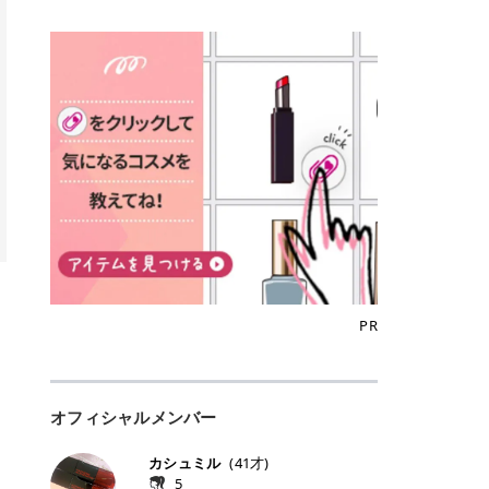
込)/5回 144,800円(税込)/5回 毛質に
Qoo10でのご購入はこちら CANMA
に触れた瞬間、ぷるんとしたジェリ
どに数分のせることで、集中保湿ケ
にぴったり。 Qoo10も、オリヤン
いでしょうか。 ズバリ、効果を実感
合わせて脱毛機を選択可能！有効期
KE むちぷるティント全色一覧 モモ
ーグロスが広がり、ふっくらボリュ
アとしても活用できます。 トナーパ
も、＠cosmeも、いつものコスメ購
するまでの期間や必要な施術回数が
限も5年と長くマイペースに通いや
｜血色感じるヌーディーピンク 桃の
ーム感のある仕上がりに✨ まるでリ
ッドの選び方 トナーパッドは、配合
入を“ちょっとお得”に変えられるの
大きな違いとして挙げられます！ 医
すい ラシャ メディオスターNeXT P
ような血色感を演出するヌーディー
フティングしたような、新しいリッ
成分やパッドの素材によって特徴が
が、トラミーリワードです✨ 今回
療脱毛は、医療機関（クリニックや
RO ジェントルYAGプロ 公式サイト
ピンク。 黄みと青みのバランスが良
プティンググロス💄 実際に使用した
異なります。 自分の肌悩みや理想の
は、トラミーリワードの特徴や活用
皮膚科など）だけで扱える高出力の
> ※医療脱毛は自由診療です。治療
く、自然になじむコーラル系カラー
方のクチコミ > 5 > プルプル > 唇に
仕上がりに合わせて選ぶことで、毎
方法、美容好きさんにおすすめな理
レーザーを使って、発毛組織にアプ
には赤み、痒み、火傷、毛嚢炎、一
です。 自然な血色感をプラスしてく
塗るPDRNグロス > > AMUSE ジェ
日のスキンケアに取り入れやすくな
由を詳しくご紹介します！ トラミー
ローチする施術といわれています。
時的な硬毛化などのリスクが伴いま
れるので、ナチュラルメイクとの相
ルフィットグロス > > ぷっくりツヤ
ります。 肌悩みに合わせて選ぶ パ
リワードとは？ 「トラミーリワー
そのため、少ない回数で永久脱毛
す。 目次▼ 1. エミナルクリニック
性抜群。 可愛らしく、多幸感のある
ツヤだけどベタっとした感じはなく
ッドの素材で選ぶ トナーパッドの使
ド」は、東証グロース上場企業であ
（※）を目指すことができます。
の魅力とは？選ばれる3つの特徴 ・
印象に仕上がります。 ワインベリー
て使いやすいですね。プランピング
い方 洗顔後すぐの清潔な肌に使用し
る株式会社アイズが運営する、安
（※永久脱毛とは一生毛が1本も生
最短6か月からの脱毛プランが選べ
｜気品をまとうローズレッド 深みの
効果で少しスーッとします。ここは
ます。 STEP1 エンボス面（凹凸
心・安全なポイントサイト機能で
えてこないという意味ではなく、ア
る！ ・全国60院以上＆21時まで営
ある青みレッド。 大人っぽく華やか
好き嫌いがあるかもしれませんが慣
面）で顔全体をやさしく拭き取りま
す。 トラミーリワードは、トラミー
メリカの基準に基づき「長期間にわ
業！ ・痛みに配慮した医療脱毛器の
な印象を与えるベリーカラーです。
れますね。 > > 分かりにくいけど、
す。 特に小鼻・あご・額など皮脂や
会員向けのポイントサービスです。
たって毛量が明らかに減少している
導入と肌トラブル対応 2. エミナル
ひと塗りで顔全体が華やかになり、
チップは片面がツルツル、片面がモ
古い角質が気になる部分は丁寧にな
対象ショップやサービスを利用する
状態が維持されること」を指しま
クリニックの口コミ・評判 3. エミ
リップを主役にしたメイクが完成。
ケモケになってます。 > > 桜グロス
じませましょう。 STEP2 パッドを
ことでポイントを獲得でき、貯まっ
す。） 一方のエステ脱毛は、出力が
ナルクリニックの全身脱毛料金プラ
クールで上品な雰囲気を演出できま
【日本限定色】：上品なピンクベー
裏返し、フラット面で顔全体をやさ
たポイントはAmazonギフト券やド
優しい機器を使うため痛みが少ない
ン ・全身脱毛の基本コースと料金
す。 フィグピューレ｜色っぽさと上
ジュ > > すももパールグロス【日本
PR
しく押さえながら化粧水をなじませ
ットマネーなどに交換できます。 普
のがメリットですが、毛根を破壊す
・追加費用がかからないシステム ・
品さを叶える赤みローズ 赤みとくす
限定色】：微細なラメがきらめく血
ます。 STEP3 その後は美容液・乳
段のネットショッピングを活用しな
ることはできないので一時的な減毛
支払い方法｜決済方法と医療ローン
みをほどよく含んだローズカラー。
色がよく見えるピンク。 > > どちら
液・クリームなど、普段どおりのス
がらポイントを貯められるため、ポ
にとどまります。結果的に、何度も
の活用も！ 4. エミナルクリニック
ニュートラルな発色で、肌色を選び
も上品で使いやすい色ですね。すも
キンケアを行います。 乾燥が気にな
イ活初心者でも始めやすいのが魅力
通う必要が出てくることが多くなり
の熱破壊式の脱毛機 5. エミナルク
にくい万能カラーです。 派手すぎず
もパールグロスの方がラメが入って
る部分には2〜5分程度のせて部分用
です✨ トラミーリワードの特徴 普
ます。 なお、医療脱毛は保険がきか
リニックのお得な割引・キャンペー
オフィシャルメンバー
落ち着いた印象に仕上がり、オン・
いるので華やかそうに見えるけど、
パックとして使用するのもおすすめ
段よく使っているコスメ通販サイト
ない自由診療なので、クリニックに
ン制度 ・学生プラン｜学生証の提示
オフ問わず使いやすいカラー。 きれ
付けてみると落ち着いた色ですね。
です。 おすすめトナーパッド7選 こ
を、トラミーリワード経由にするだ
よって料金設定が自由に決められて
で割引 ・ペア限定プラン｜家族や友
いめメイクにもカジュアルメイクに
> > スキンケア成分が配合されてい
カシュミル
(
41
才)
こからは、保湿ケアや肌荒れケア、
けでポイントが貯まるのが大きな魅
います。だからこそ、しっかり比較
人と一緒にスタートできる ・他社か
もマッチします。 ラズベリーケーキ
て保湿もしっかりしてくれます。最
5
毛穴ケアなど目的別におすすめのト
力です✨ 例えば、、、 ・メガ割の
して選ぶことが大切なのです。 医療