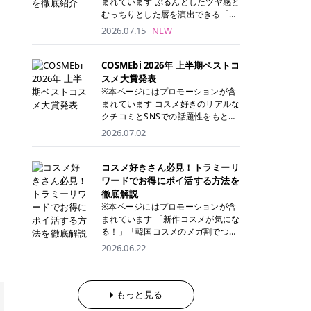
まれています ぷるんとしたツヤ感と
が多く、拭き取り後にそのまま部分
ら、コストパフォーマンスも重視し
す。 これから手軽に全身医療脱毛を
むっちりとした唇を演出できる「C
用パックとして使えるトナーパッド
たい方に！ メディオスターモノリス
始めたいと考えている方は、ぜひ最
ANMAKE（キャンメイク）むちぷる
2026.07.15
NEW
も増えています。 一方、拭き取り化
メディオスターNeXT PRO 公式サイ
後までチェックして、ご自身にぴっ
ティント」。 ティントならではの色
粧水は液体タイプのため、コットン
ト> レジーナクリニック 52,800円
たりのクリニック選びの参考にして
持ちに加え、プランパー効果※と保
に含ませて使用します。 使用量を調
(税込)/5回 99,000円(税込)/5回 ジェ
ください！ クリニック 全身＋VIO
湿ケアも叶えられることから、SNS
COSMEbi 2026年 上半期ベストコ
整しやすく、お気に入りの化粧水を
ントルシリーズを選べるため、脱毛
全身＋VIO＋顔 特徴 脱毛器 詳細 フ
でも話題の人気リップです。 「自分
スメ大賞発表
使いたい方やコストを抑えて続けた
機にこだわりたい方におすすめ！ ジ
レイアクリニック 52,800円(税込)/5
にはどのカラーが似合う？」「イエ
※本ページにはプロモーションが含
い方にもおすすめです。 トナーパッ
ェントルマックスプロ ジェントルマ
回 94,600円(税込)/5回 肌への負担
ベ・ブルベ別のおすすめは？」と気
まれています コスメ好きのリアルな
ドのメリット トナーパッドは、角質
ックスプロプラス ジェントルレーズ
に配慮しながら、コストパフォーマ
になっている方も多いのではないで
クチコミとSNSでの話題性をもとに
ケア・保湿ケア・部分用パックまで
プロ ソプラノチタニウム 公式サイ
ンスも重視したい方に！ メディオス
しょうか。 今回は6色のスウォッチ
選出された、COSMEbi 2026年上半
1枚で行える便利なスキンケアアイ
2026.07.02
ト> エミナルクリニック 49,500円
ターモノリス メディオスターNeXT
とともにご紹介！それぞれの色味や
期のベストコスメが決定！ 話題性・
テムです。 ここでは、トナーパッド
(税込)/6回 93,500円(税込)/6回 エミ
PRO 公式サイト> レジーナクリニッ
おすすめのパーソナルカラー、どん
使用感・仕上がりすべてを兼ね備え
を取り入れるメリットをご紹介しま
ナルクリニックの始めやすい料金設
ク 52,800円(税込)/5回 99,000円(税
なメイクに合うのかまで詳しく解説
た名品たちを、カテゴリ別にご紹介
コスメ好きさん必見！トラミーリ
す。 古い角質や皮脂汚れをやさしく
定！月々払いも安くて通いやすい ク
込)/5回 ジェントルシリーズを選べ
します✨ ※メイクアップ効果による
します。 本記事では、2025年11月
ワードでお得にポイ活する方法を
オフ トナーパッドを使用すること
リスタルプロ 公式サイト> リゼクリ
るため、脱毛機にこだわりたい方に
CANMAKE むちぷるティントとは？
～2026年4月までの半年間におい
徹底解説
で、洗顔だけでは落としきれない古
ニック 109,800円(税込)/5回 144,80
おすすめ！ ジェントルマックスプロ
CANMAKE むちぷるティントは、テ
て、COSMEbi内でのクチコミとSN
い角質や余分な皮脂汚れをやさしく
※本ページにはプロモーションが含
0円(税込)/5回 毛質に合わせて脱毛
ジェントルマックスプロプラス ジェ
ィント・プランパー・保湿ケアを1
Sでの話題性を元に選出されたコス
拭き取り、なめらかな肌へ整えま
まれています 「新作コスメが気にな
機を選択可能！有効期限も5年と長
ントルレーズプロ ソプラノチタニウ
本で叶えるリップです。 するすると
メやスキンケアなどの化粧品を「総
す。 保湿ケアまで1枚でできる 保湿
る！」「韓国コスメのメガ割でつい
くマイペースに通いやすい ラシャ
ム 公式サイト> エミナルクリニック
塗れるなめらかなテクスチャーで、
合」「デパコス」「プチプラ」「韓
成分を配合したトナーパッドなら、
買いすぎてしまう……」 そんな美容
メディオスターNeXT PRO ジェント
2026.06.22
49,500円(税込)/6回 93,500円(税
縦ジワをカバーしながら、むっちり
国コスメ」に分けて1位～3位までを
肌へうるおいを与えながらスキンケ
好きさんにおすすめなのが「トラミ
ルYAGプロ 公式サイト> ｜そもそも
込)/6回 エミナルクリニックの始め
としたツヤのある唇を演出します。
ランキング形式で発表！ 2026年上
アできるため、忙しい朝や夜の時短
ーリワード」です！ 普段のお買い物
医療脱毛って？エステ脱毛と何が違
やすい料金設定！月々払いも安くて
さらに、美容保湿成分を配合してい
半期 総合大賞 AMUSE（アミュー
ケアにもぴったりです。 部分パック
を少し工夫するだけでポイントを貯
うの？ 脱毛を考えたときに、まず悩
通いやすい クリスタルプロ 公式サ
るため、乾燥しにくくデイリー使い
ズ）「 ジェルフィットグロス」 👑
としても使える 多くのトナーパッド
められるため、コスメやスキンケア
もっと見る
むのが「医療脱毛とエステ脱毛、ど
イト> リゼクリニック 109,800円(税
にもぴったり！ アイテム詳細を見る
「ジェルフィットグロス」の特徴 唇
は、乾燥が気になる頬や額、小鼻な
にかかる費用を少しでも抑えたい方
っちがいいの？」ということではな