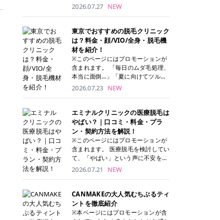
ナーパッド」は、化粧水や美容液を
2026.07.27
NEW
たっぷり含ませた丸型のコットンパ
ッド状のスキンケアアイテムです。
トナーパッドは洗顔後に肌をやさし
東京でおすすめの脱毛クリニック
く拭き取ることで、古い角質や余分
は？料金・顔/VIO/全身・脱毛機
な皮脂汚れをオフしながら、うるお
材を紹介！
いを与えられるのが特徴✨ さらに、
※このページにはプロモーションが
気になる部分には数分のせて部分用
含まれます。 「毎日のムダ毛処理、
パックとしても使用できるため、1
本当に面倒…」「夏に向けてツルツ
枚で「拭き取り」と「保湿ケア」の
ル肌になりたい！」 そう思って東京
2026.07.23
NEW
両方を叶えられます。 韓国コスメブ
で医療脱毛を探し始めても、クリニ
ランドを中心に人気を集めていまし
ックがたくさんありすぎてどこを選
たが、現在では日本でも定番のスキ
べばいいの？と迷ってしまいますよ
エミナルクリニックの医療脱毛は
ンケアアイテムとして幅広い世代に
ね。 この記事では、医療脱毛の基本
やばい？｜口コミ・料金・プラ
愛用されています。 トナーパッドの
から、東京で特に通いやすいフレイ
ン・契約方法を解説！
特徴 トナーパッドと拭き取り化粧水
アクリニック・レジーナクリニッ
※このページにはプロモーションが
の違い 「トナーパッド」と「拭き取
ク・エミナルクリニック・リゼクリ
含まれます。 医療脱毛を検討してい
り化粧水」はどちらも洗顔後に使用
ニックの4院について、分かりやす
て、「やばい」という声に不安を抱
するスキンケアアイテムですが、使
く解説します。 自分にぴったりのク
える方も多いのではないでしょう
2026.07.21
NEW
い方や特徴に違いがあります。 トナ
リニックを見つけて、面倒な自己処
か。 この記事では、エミナルクリニ
ーパッドは、化粧水があらかじめパ
理から卒業しちゃいましょう♪ クリ
ックの全身脱毛プランの詳しい料金
ッドに含まれているため、コットン
ニック 全身＋VIO 全身＋VIO＋顔 特
体系をはじめ、学生や友人同士でお
CANMAKEの大人気むちぷるティ
を用意する手間がなく、忙しい朝で
徴 脱毛器 詳細 フレイアクリニック
得になる割引キャンペーン、無料カ
ントを徹底紹介
もサッと使えるのが魅力です。 ま
52,800円(税込)/5回 94,600円(税
ウンセリングから施術までの具体的
※本ページにはプロモーションが含
た、保湿成分を豊富に配合した商品
込)/5回 肌への負担に配慮しなが
なステップを分かりやすく解説しま