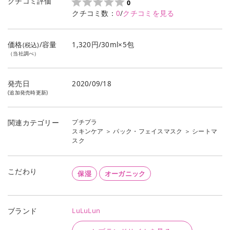
クチコミ評価
0
クチコミ数：
0
/
クチコミを見る
価格
/容量
1,320円/30ml×5包
(税込)
（当社調べ）
発売日
2020/09/18
(追加発売時更新)
プチプラ
関連カテゴリー
スキンケア
＞
パック・フェイスマスク
＞
シートマ
スク
こだわり
保湿
オーガニック
LuLuLun
ブランド