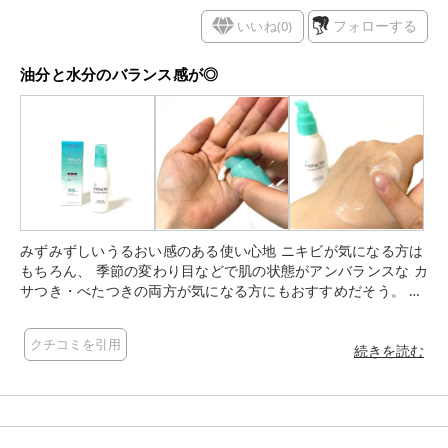
いいね(
0
)
フォローする
油分と水分のバランス感が◎
みずみずしいうるおい感のある使い心地 ニキビが気になる方は
もちろん、 季節の変わり目などで肌の状態がアンバランスな カ
サつき・べたつきの両方が気になる方にもおすすめだそう。 コ
ロンと丸みのあるボトルは手の形にフィット 衛生的に使えるプ
ッシュ式 白くなめらかなテクスチャーのミルクは お肌に乗せる
クチコミを引用
とまろやかな感触で包み込んでくれる◎ ベタつかず軽めの使用
続きを読む
感が好感触 乳液は避けたい！という方でも、さらりと使えそう
です ローションとライン使いして感じたのは油分と水分のバラ
ンスを整えてくれるような使用感 ベタつきが気になる部分はさ
らりと、 けれど乾燥が気になる部分への物足りなさも感じるこ