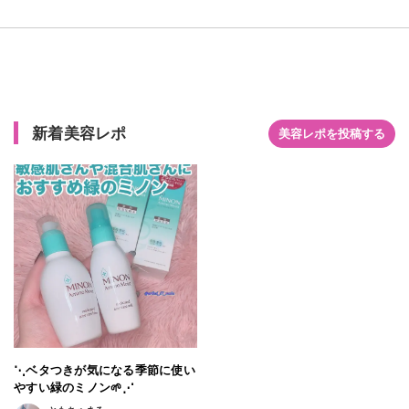
新着美容レポ
美容レポを投稿する
⋱ベタつきが気になる季節に使い
やすい緑のミノン‪🌱‬⋰