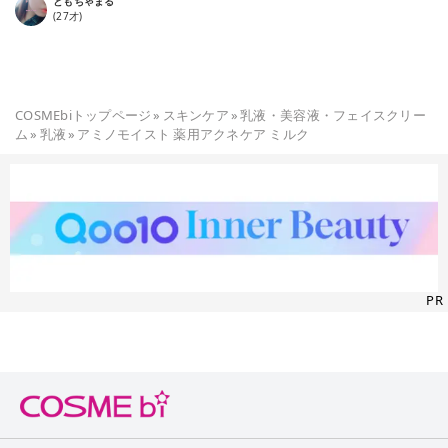
ともちゃまる
(
27
才)
COSMEbiトップページ
»
スキンケア
»
乳液・美容液・フェイスクリー
ム
»
乳液
»
アミノモイスト 薬用アクネケア ミルク
PR