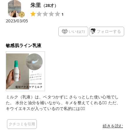
ともない◎ 軽い感触で使えるアイテムが好みの方にもおすす
朱里
（
28
才）
め！
1
2023/03/05
いいね(
1
)
フォローする
敏感肌ライン乳液
ミルク（乳液）は、ベタつかずに さらっとした使い心地でし
た。 水分と油分を補いながら、キメを整えてくれる🙆‍♀️ ただ、
キウイエキスが入っているので私的には🙅‍♀️
クチコミを引用
続きを読む