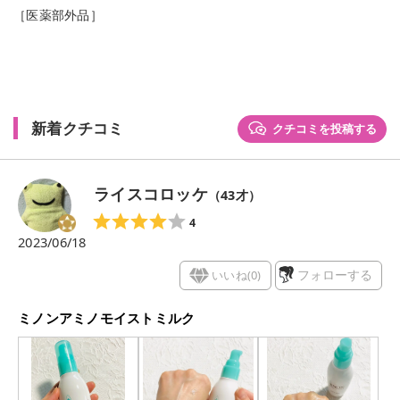
［医薬部外品］
新着クチコミ
クチコミを投稿する
ライスコロッケ
（
43
才）
4
2023/06/18
いいね(
0
)
フォローする
ミノンアミノモイストミルク