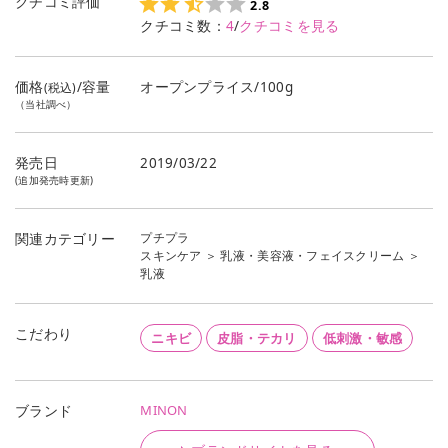
クチコミ評価
2.8
クチコミ数：
4
/
クチコミを見る
価格
/容量
オープンプライス/100g
(税込)
（当社調べ）
発売日
2019/03/22
(追加発売時更新)
プチプラ
関連カテゴリー
スキンケア
＞
乳液・美容液・フェイスクリーム
＞
乳液
こだわり
ニキビ
皮脂・テカリ
低刺激・敏感
MINON
ブランド