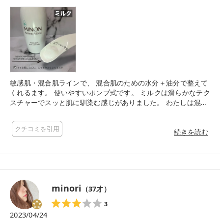
敏感肌・混合肌ラインで、 混合肌のための水分＋油分で整えて
くれるます。 使いやすいポンプ式です。 ミルクは滑らかなテク
スチャーでスッと肌に馴染む感じがありました。 わたしは混合
肌ではないので、 もう少しこっくりな方が好みかなと思いまし
た。 LIPS様を通して、 ミノン様からいただいたものです。
クチコミを引用
続きを読む
minori
（
37
才）
3
2023/04/24