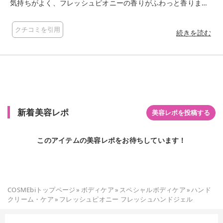
気持ちがよく、フレッシュピオニーの香りがふわっと香りま
す。持ち歩きしやすいハンドクリームサイズなのもうれしいポ
イントです。
クチコミを引用
続きを読む
新着美容レポ
美容レポを投稿する
このアイテムの美容レポをお待ちしています！
COSMEbiトップページ
»
ボディケア
»
スペシャルボディケア
»
ハンド
クリーム・ケア
»
フレッシュピオニー フレッシュハンドジェル