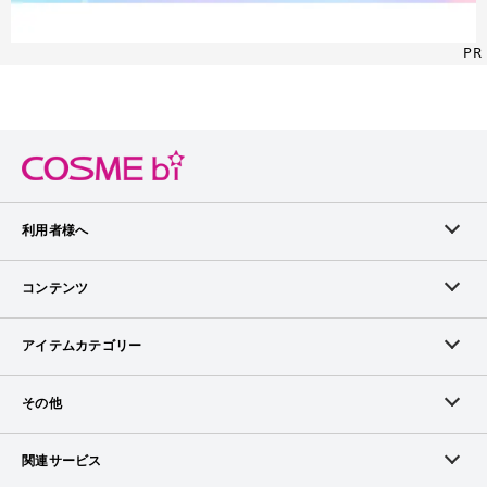
PR
利用者様へ
メンバーログイン
コンテンツ
無料メンバー登録
ランキング
アイテムカテゴリー
メンバー会員について
アイテム・クチコミ
スキンケア
その他
アイテム掲載リクエスト
ブランドから探す
ベースメイク
お問い合わせ（ブランド様）
関連サービス
COSMEbiについて
ピックアップ特集