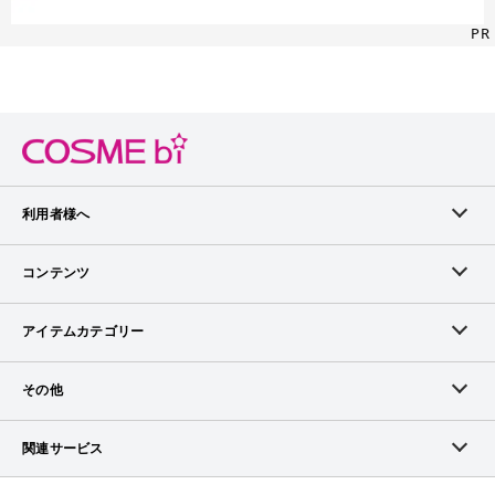
PR
利用者様へ
メンバーログイン
コンテンツ
無料メンバー登録
ランキング
アイテムカテゴリー
メンバー会員について
アイテム・クチコミ
スキンケア
その他
アイテム掲載リクエスト
ブランドから探す
ベースメイク
お問い合わせ（ブランド様）
関連サービス
COSMEbiについて
ピックアップ特集
ポイントメイク
広告について