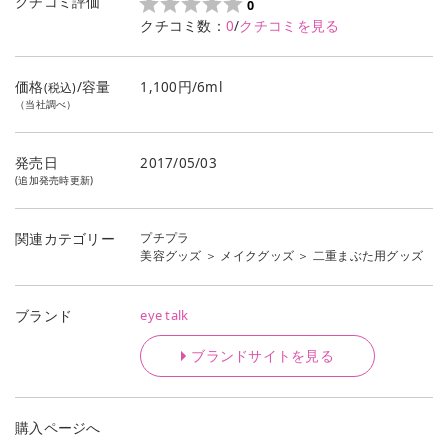
クチコミ評価
0
クチコミ数：
0
/
クチコミを見る
価格
/容量
1,100円/6ml
(税込)
（当社調べ）
発売日
2017/05/03
(追加発売時更新)
プチプラ
関連カテゴリー
美容グッズ
＞
メイクグッズ
＞
二重まぶた用グッズ
eye talk
ブランド
ブランドサイトを見る
購入ページへ