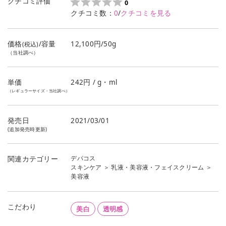
クチコミ評価
0
クチコミ数：
0
/
クチコミを見る
価格
/容量
12,100円/50g
(税込)
（当社調べ）
単価
242
円 / g・ml
（レギュラーサイズ・当社調べ）
発売日
2021/03/01
(追加発売時更新)
デパコス
関連カテゴリー
スキンケア
＞
乳液・美容液・フェイスクリーム
＞
美容液
こだわり
美白
透明感