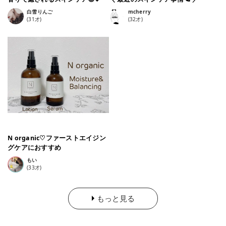
白雪りんご
mcherry
(
31
才)
(
32
才)
N organic♡ファーストエイジン
グケアにおすすめ
もい
(
33
才)
もっと見る