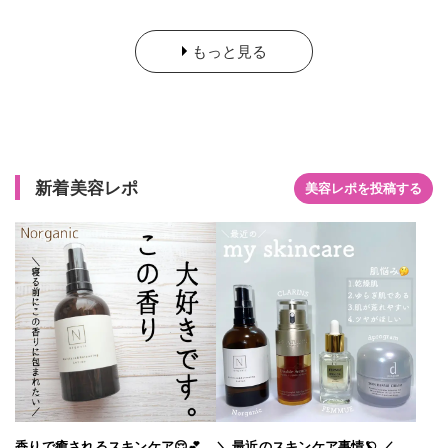
リラックスできるような落ち着いた スウィートシトラスの香り
です。 アロマのような上質な香りで、めちゃくちゃ癒されます
もっと見る
🫶 いい香りすぎて、ずっと匂っていたいとおもってしまうくら
いです！！ 出会って良かったと思える、お気に入りの化粧水で
す💗
新着美容レポ
美容レポを投稿する
香りで癒されるスキンケア😌💕
＼ 最近のスキンケア事情🪐 ／