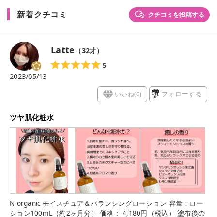
新着クチコミ
クチコミを投稿する
Latte
（
32
才）
5
2023/05/13
いいね(
0
)
フォローする
ツヤ肌化粧水
N organic モイスチュア＆バランシングローション 容量：ロー
ション100mL（約2ヶ月分） 価格： 4,180円（税込） 塗布後の