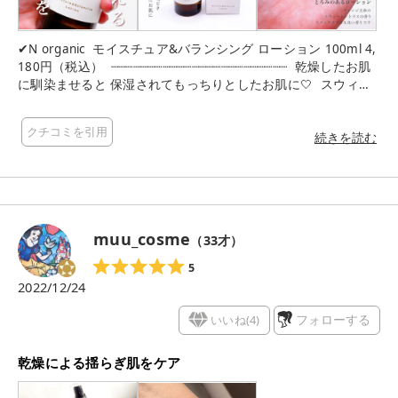
✔N organic ⁡ モイスチュア&バランシング ローション 100ml 4,
180円（税込） ⁡ ┈┈┈┈┈┈┈┈┈┈┈┈┈┈┈┈┈┈┈┈┈┈┈┈ ⁡ 乾燥したお肌
に馴染ませると 保湿されてもっちりとしたお肌に🤍 ⁡ スウィー
トシトラスの香る とろとろなローションで 心地良いスキンケア
の時間を🍊 ⁡ ⁡ «お肌本来の美しさ【肌幹】を守り整える» ⁡ どんな
クチコミを引用
環境にもブレない肌幹をつくり 素肌から綺麗になろう！ ⁡ その
続きを読む
手助けをしてくれる化粧水です🌷 ⁡ ⁡ 使い始めてからほんとに乾
燥が気にならない！ 使った直後からしっかり保湿されて もっち
りした肌触りに🤲 ⁡ ⁡ この時期にぜひお試しください🫶🏻 ⁡ ⁡
muu_cosme
（
33
才）
5
2022/12/24
いいね(
4
)
フォローする
乾燥による揺らぎ肌をケア