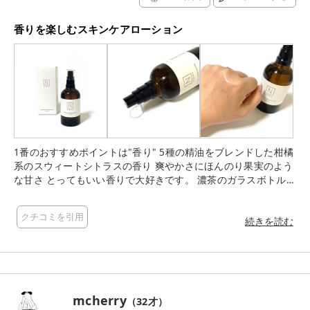
香りを楽しむスキンケアローション
1番のおすすめポイントは"香り" 5種の精油をブレンドした柑橘
系のスウィートシトラスの香り 爽やかさにほんのり果実のよう
な甘さ とってもいい香りで大好きです。 濃茶のガラスボトルで
デザインもとってもオシャレ 使用目安は5プッシュ 体温で温め
ることで香りがより楽しめるそう わずかなとろみ感のあるテク
クチコミを引用
スチャー 保湿成分や油分を増やしてとろみリッチに仕上げなが
続きを読む
らも、導入美容液機能で肌なじみをよくしているそう 香りを楽
しむ深呼吸とともに、スーッとお肌になじんでいくのが気持ち
いいです オイルが配合されているので、しっとり感とした使い
心地◎ スキンケアタイムを癒しの時間にかえてくれるＮ organi
c 柑橘系の香りが好きな方にオススメです
mcherry
（
32
才）