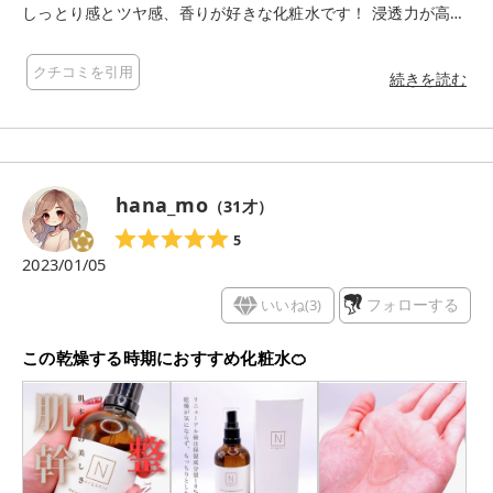
しっとり感とツヤ感、香りが好きな化粧水です！ 浸透力が高く
手使用でもスッと馴染んでいき、馴染んでいく時にもちっと感
がだんだんとでてくるのが好きです。 香りは精油の優しいシト
クチコミを引用
ラス系の香りで、とっても癒されます。 肌荒れ対策成分が配合
続きを読む
されているのも嬉しいポイントです。 私は好きなのですが、香
りはしっかりめです。 精油の香りではありますが、苦手な方は
注意された方がいいかと思います。
hana_mo
（
31
才）
5
2023/01/05
いいね(
3
)
フォローする
この乾燥する時期におすすめ化粧水🍊