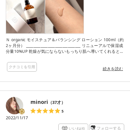
Ｎ organic モイスチュア＆バランシング ローション 100ml（約
2ヶ月分） ______________________________ リニューアルで保湿成
分量10%UP 乾燥が気にならないもっちり肌へ導いてくれるとろ
み化粧水。 アボカド油・オリーブ油配合で肌荒れ・赤み予防に
も効くみたい！ 100%精油のエッセンシャルオイルをブレンド
クチコミを引用
した、柑橘系の癒される香り。 プッシュ式で忙しい朝も素早く
続きを読む
保湿できるのが良かったです！ 若干とろみのあるテクスチャー
で、化粧水としての保湿力も問題なし。 シンプルでおしゃれか
つ使いやすいパケもお気に入り♫ ＠norganic_official #Lulucos
キャンペーン #Nオーガニック #Norganic #オーガニックコス
メ #オーガニックスキンケア #スキンケア #ナチュラルコスメ
minori
（
37
才）
#コスメ #コスメ好きさんと繋がりたい
5
2022/11/17
いいね(
4
)
フォローする