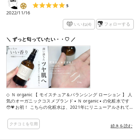
5
2022/11/16
いいね(
4
)
フォローする
＼ ずっと匂っていたい・・♡ ／
◇ Ｎ organic 【 モイスチュア＆バランシング ローション 】 人
気のオーガニックコスメブランド ▪ Ｎ organic ▪ の化粧水です
🥹💗お初！ こちらの化粧水は、2021年にリニューアルされて
さらに保湿力が10%もUPしたそうです！ とろみがありながら、
べたつかずに とっても使いやすいテクスチャーです。 季節問わ
クチコミを引用
ず、年中使えます😉 肌トラブルに対策しながら、潤いとツヤを
続きを読む
与えてくれて 揺るぎにくい肌に導いてくれます。 そして、わた
しが1番魅力的だなと思ったところが 【 香りの良さ 】です！