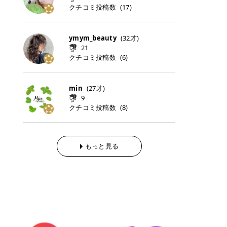
らの「のりかえ」や「お友だち紹
｜甘く可愛いモーヴピンク 鮮やかな
近、乾燥していた唇がプルンと見え
クチコミ投稿数
ナーパッドをご紹介します。 毎日使
タイミングで利用することが多いQ
(
17
)
脱毛の「熱破壊式」と「蓄熱式」と
介」も！ 6. 予約から脱毛施術まで
青みを感じるラズベリーピンク。 フ
てうれちい！ > > 引用元:コスメビ
いやすいトナーパッドから、スペシ
oo10 ・口コミを見ながら購入する
は？ 医療脱毛のレーザー機器には、
のステップ ・無料カウンセリングの
ェミニンな雰囲気を演出できる可愛
アイテム詳細を見るQoo10でのご購
ャルケアにぴったりなトナーパッド
＠cosme ・韓国コスメをチェック
大きく分けて「熱破壊式」と「蓄熱
予約方法 ・カウンセリング当日の持
らしいカラーです。 透明感を引き立
入はこちら 2026年上半期 総合2位
まで厳選しました。 1. MEDICUBE
する際によく見るOLIVE YOUNG GL
式」の2種類があり、それぞれ得意
ymym_beauty
(
32
才)
ち物 ・医師の問診とプラン提案 ・
てながら、甘さのある印象に。 韓国
柳屋（ヤナギヤ）「柳屋 あんず
PDRNピンクコラーゲンゲルトナー
OBAL など、すでに使い慣れている
な毛質が違います。 * 熱破壊式 高
施術当日の流れと次回予約の取り方
21
メイクやピンクメイクとも相性抜群
油」 👑「柳屋 あんず油」の特徴 1
パッド 「うるおいとハリ感をサポー
サイトが対象になっている場合も多
出力のレーザーをバチッ！と当て
7. 店舗一覧と美容医療メニュー ・
クチコミ投稿数
(
6
)
です。 フルーツオレ｜ピュア感あふ
00％植物由来の「柳屋 あんず油」
トし、なめらかな肌へ導く高密着ゲ
く、お買い物の内容や流れを変える
て、毛根の発毛組織に向けてレーザ
全国60院以上！エミナルクリニック
れるミルキーコーラル 白みを含んだ
フワッと香りさらっとまとまり、ツ
ルパッド」 PDRNやコラーゲン成分
必要はありません。 「どうせ買う予
ーを照射します。ワキやVIOのよう
の店舗一覧 ・脱毛だけじゃない！美
ミルキーなコーラルカラー。 やさし
ヤのある美しい髪に導きます。 ヘア
を配合し、乾燥やハリ不足が気にな
定だったコスメ」をトラミーリワー
な、太くて濃い毛にも使用が可能で
容医療メニュー 8. まとめ ｜エミナ
くふんわり発色し、粘膜リップのよ
だけでなく、ボディケア・ネイルケ
min
(
27
才)
る肌をしっとり整えるゲルタイプの
ドを経由するだけで、ポイントも一
す！その分、輪ゴムで弾かれたよう
ルクリニックの魅力とは？選ばれる
うな仕上がりになります。 柔らかく
アなど幅広く保湿ケア。 実際に使用
9
トナーパッド。密着力が高く、スキ
緒に受け取れる、そんな手軽さがあ
な強い痛みを感じやすい傾向があり
3つの特徴 ※1 開業2019年3月20日
可愛らしい印象になり、毎日使いた
した方のクチコミ > 5 > 1本あると
クチコミ投稿数
ンケアの土台ケアとして取り入れや
ります✨ またトラミーリワードに
(
8
)
ます。 * 蓄熱式 低出力のレーザー
～2026年6月30日時点(医療脱毛、
くなるナチュラルカラー。 スクール
便利なオイル😊 > 柳屋 あんず油 >
すいアイテムです。 アイテム詳細を
は、以下のような特徴があります！
を連続で当てて、毛の成長をコント
ハイフ、ダーマペン、美容点滴、医
メイクやオフィスメイクにもおすす
> ──────────── > > 100%植
見るQoo10での購入はこちら 2. BIO
・1ポイント＝1円でわかりやすい
ロールする部分（バルジ領域）にじ
療ダイエットなど) 「早く綺麗にな
めです。 40TH ストロベリーボンボ
物由来のオイル > > 白髪染めで傷ん
DANCE コラーゲンゲルトナーパッ
・選べるe-GIFT・Amazonギフト
わじわ熱を伝える方式です。急激な
りたいけど、痛いのはイヤだし、通
ン｜上品なピンクベージュ 黄みを抑
でいてパサついているので > オイル
ド 「うるおいを与えながら肌をやわ
券・ドットマネーなどに交換できる
熱さを感じにくく、痛みや肌への負
もっと見る
う時間もない…」医療脱毛にそんな
えたクリーミーなピンクベージュ。
は必需品です > > 少しとろみがある
らかく整える保湿ケアパッド」 ゲル
・トラミー会員なら無料で利用でき
担を抑えやすいのが嬉しいポイン
ハードルを感じていませんか？エミ
ほんのり青みを感じる絶妙なカラー
ものの、さらっと軽めのオイル > >
素材ならではの高密着設計で、肌に
る ・ポイ活初心者でも始めやすい
ト。顔や背中などの産毛や細い毛に
ナルクリニックは、そんな私たちの
で、自然な血色感を演出します。 肌
ベタつかなくて髪につけるとサラサ
うるおいを与えながらやさしく整え
編集部が厳選！トラミーリワードお
向いています。 最近は、この両方を
ワガママを叶えてくれるクリニック
になじみながらも、唇をふんわり明
ラでツヤが出ます✨ > > ドライヤー
る保湿特化型トナーパッド。乾燥し
すすめ3選 QOO10 Qoo10（キュー
使い分けられる優秀な脱毛機を導入
なんです！多くの女性から選ばれて
るく見せてくれるカラー。 オフィス
前とドライヤー後に使っていますが
やすい肌をふっくらとした印象に導
テン）は、話題の韓国コスメや最新
しているクリニックも増えているの
いる3つの魅力をご紹介します。 最
メイクやナチュラルメイクにもぴっ
> 髪がペタッとならなくて気に入っ
きます。 アイテム詳細を見るQoo1
のトレンドスキンケアがいち早く、
で、自分の毛質に合わせてお任せで
短6か月からの脱毛プランが選べ
たりです。 アイテム詳細を見るQoo
てます😊 > > ワンタッチキャップな
0での購入はこちら 3. SKIN1004 セ
驚きの価格で手に入る大人気の通販
きることが多いですよ。 ｜東京でお
る！ 「せっかく脱毛を始めたのに、
10でのご購入はこちら イエベ・ブ
ので開けやすく > 1滴ずつ出るので
ンテラ クイックカーミングパッド
サイトです！ 特に年4回開催される
すすめの医療脱毛クリニック4選 こ
次の予約が数ヶ月先…」なんてガッ
ルベ別おすすめカラー むちぷるティ
量を調節しやすく使いやすいです >
「ゆらぎやすい肌をすこやかに整え
ビッグセール「メガ割」では、20%