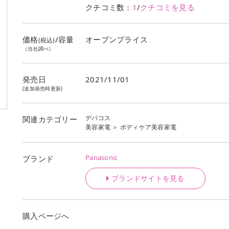
クチコミ数：
1
/
クチコミを見る
価格
/容量
オープンプライス
(税込)
（当社調べ）
発売日
2021/11/01
(追加発売時更新)
デパコス
関連カテゴリー
美容家電
＞
ボディケア美容家電
Panasonic
ブランド
ブランドサイトを見る
購入ページへ