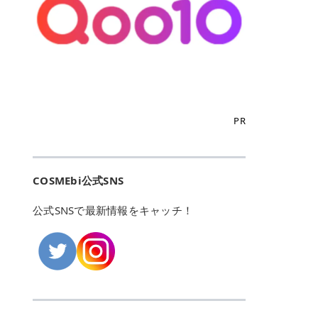
こからは、東京で人気のフレイアク
カリしたくありませんよね。エミナ
ント おすすめパーソナルカラー 02
> あんずのほのかに甘い香りがしま
るカーミングケアパッド」 ツボクサ
OFFクーポンなどを使って、SNSで
リニック・レジーナクリニック・エ
ルクリニックなら、最短1ヶ月ペー
モモ イエベ春・ブルベ夏 03 ワイン
すが > 強くないのでいつでも使える
エキス（保湿成分）配合で、肌荒れ
バズっている美容液やパック、限定
ミナルクリニック・リゼクリニック
スで通えるため、最短6ヶ月の全身
ベリー ブルベ冬 05 フィグピューレ
印象です > > 1本持っていると髪だ
や赤みが気になる肌をやさしく整え
の豪華キットをどこよりもお得にゲ
の4院について、おすすめのポイン
脱毛プランを選ぶことができます！
ブルベ夏・イエベ春 06 ラズベリー
けではなくボディやネイルケアにも
る低刺激設計のトナーパッドです。
ットできます✨ 豊富でリアルな口コ
トを詳しくご紹介します！ フレイア
（※予約状況や脱毛効果の個人差に
ケーキ ブルベ夏・ブルベ冬 07 フル
使えるのも◎ > > 引用元:コスメビ
アイテム詳細を見るQoo10での購入
ミや、ブランド公式ショップの出店
クリニック：選べるプランと女子に
よっては、6ヵ月で完了しない場合
ーツオレ イエベ春 40th ストロベリ
アイテム詳細を見るAmazonでのご
はこちら 4. SKINFOOD キャロット
も充実しているため、新作チェック
優しい手厚いサポート♡ ※満足度9
もあります）。 さらに、連続照射が
ーボンボン ブルベ夏 アイテム詳細
購入はこちら 2026年上半期 総合3
カロテン カーミングウォーターパッ
からリピート買いまで、美容マニア
6% 集計機関・アンケート内容：社
できる医療脱毛器を使っているた
を見るQoo10でのご購入はこちら
位 MAJOLICA MAJORCA（マジョリ
ド 「ゆらぎがちな肌をやさしく整え
の「欲しい」がすべて詰まったお買
内・施術済みフレイア顧客向けのア
め、全身の施術でも1回約60分で終
迷ったらこのカラーがおすすめ！ ナ
カ マジョルカ）「シャドーカスタマ
る植物由来カーミングケア」 βカロ
い物天国です。 Qoo10はこちら @C
ンケート 対象期間：2024/12/11～2
わります。 全国60院以上＆21時ま
PR
チュラルメイクなら「02 モモ」 自
イズ」 👑「シャドーカスタマイズ」
テンを含むにんじん由来成分で、乾
OSME アットコスメ（@cosme）
025/5/15 アンケート数:12606 フレ
で営業！ お仕事や学校の帰りにサク
然な血色感を演出できる万能カラ
の特徴 まばゆく発色フォルム整形シ
燥や外的刺激で不安定になりやすい
は、日本の美容マニアなら誰もが一
イアクリニックは、都内に新宿や渋
ッと寄りたい！という方にもエミナ
ー。 オフィスメイクなら「40th ス
ャドウ✨ 吸いこまれそうな奥行きの
肌をやさしく整えます。軽やかな使
度はお世話になる日本最大級の化粧
谷、銀座など7院があり、どこも駅
ルは強い味方。北海道から沖縄まで
トロベリーボンボン」 上品で落ち着
ある目もとをかなえる、フォルム整
用感も特長です。 アイテム詳細を見
品クチコミサイトです✨ 一番の魅力
から近くてアクセス抜群。平日は夜
全国に60院以上を展開しており、ど
いた印象に仕上がります。 毎日使い
形パウダーシャドウ。ひと塗りでま
るQoo10での購入はこちら 5. ANU
は、2,000万件を超える圧倒的なボ
COSMEbi公式SNS
21時まで開いているので、お仕事や
こも駅チカの好立地なんです。しか
やすい万能カラーなら「05 フィグ
ばゆく発色し、光の効果で目もとが
A 8ヒアルロン酸カテキンカーミン
リュームのリアルなクチコミ検索機
学校帰りにも通いやすいクリニック
も夜21時まで開いているので、忙し
ピューレ」 シーンを選ばず使える人
立体的に生まれ変わります。 実際に
グパッド 「うるおいを与えながら肌
能にあります。 自分の年齢や肌質
です。 ♡クイックプラン 時間をか
い毎日でも無理なく予定に組み込め
公式SNSで最新情報をキャッチ！
気カラーです。 韓国メイク・透明感
使用した方のクチコミ > 5 > 鮮やか
のキメを整えるバランスケアパッ
（乾燥肌・敏感肌など）、あるいは
けてしっかり脱毛。割引制度や保証
ます（※店舗によって診察時間は異
重視なら「06 ラズベリーケーキ」
発色✨ 吸い込まれそうな奥行きのあ
ド」 カテキン*1配合の極薄パッド
「毛穴」「美白」といった肌の悩み
サービスは充実！ 全身＋VIO 52,80
なります）。 そして嬉しいのが、施
青みピンクが透明感を引き立てま
る目もとを作れるアイシャドウ♡ >
で、肌にうるおいを与えながらキメ
に合わせてクチコミを絞り込めるた
0円(税込) 5回コース 所要時間が60
術室がカーテン仕切りではなくドア
す。 イエベ春なら「07 フルーツオ
パウダータイプなのに粉っぽさがな
を整え、すこやかな肌状態へ導くデ
め、自分に本当に合うコスメを失敗
分で完了 全身＋VIO＋顔 94,600円
付きの完全個室になっていること！
レ」 やわらかく可愛らしい印象に仕
くぴたっと密着♡発色が良くて煌め
イリーケアアイテムです。 *1 チャ
せずに見つけられる美容の羅針盤と
(税込) 5回コース 36箇所の脱毛が可
女性専用のプライベート空間なの
上がります。 よくある質問💡 色持
くパールが美しい✨ > 単色でも綺麗
カテキン（整肌成分） アイテム詳細
して絶大な信頼を得ています。 さら
能 ♡安心プラン １回、５回コー
で、周りの目を気にせずリラックス
ちはいい？ むちぷるティントはティ
にグラデーションを作れて簡単に立
を見るQoo10での購入はこちら 6.
に、年に数回発表される「ベストコ
ス、８回コースがあり、コース終了
して施術を受けられます。 痛みに配
ント処方のため、塗布後は色が定着
体感を出せます✨ > > カラーの名前
MEDIHEAL PDRNリフティングパッ
スメアワード（ベスコス）」は、日
後の追加照射の料金も設定していま
慮した医療脱毛器の導入と肌トラブ
しやすく、飲み物を飲んだあとでも
がまた可愛い💕 > PK321 ひとひら
ド 「ハリ感を意識したケアで肌をな
本の美容トレンドを大きく左右する