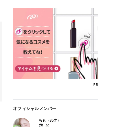
込)/5回 144,800円(税込)/5回 毛質に
Qoo10でのご購入はこちら CANMA
に触れた瞬間、ぷるんとしたジェリ
どに数分のせることで、集中保湿ケ
にぴったり。 Qoo10も、オリヤン
いでしょうか。 ズバリ、効果を実感
合わせて脱毛機を選択可能！有効期
KE むちぷるティント全色一覧 モモ
ーグロスが広がり、ふっくらボリュ
アとしても活用できます。 トナーパ
も、＠cosmeも、いつものコスメ購
するまでの期間や必要な施術回数が
限も5年と長くマイペースに通いや
｜血色感じるヌーディーピンク 桃の
ーム感のある仕上がりに✨ まるでリ
ッドの選び方 トナーパッドは、配合
入を“ちょっとお得”に変えられるの
大きな違いとして挙げられます！ 医
すい ラシャ メディオスターNeXT P
ような血色感を演出するヌーディー
フティングしたような、新しいリッ
成分やパッドの素材によって特徴が
が、トラミーリワードです✨ 今回
療脱毛は、医療機関（クリニックや
RO ジェントルYAGプロ 公式サイト
ピンク。 黄みと青みのバランスが良
プティンググロス💄 実際に使用した
異なります。 自分の肌悩みや理想の
は、トラミーリワードの特徴や活用
皮膚科など）だけで扱える高出力の
> ※医療脱毛は自由診療です。治療
く、自然になじむコーラル系カラー
方のクチコミ > 5 > プルプル > 唇に
仕上がりに合わせて選ぶことで、毎
方法、美容好きさんにおすすめな理
レーザーを使って、発毛組織にアプ
には赤み、痒み、火傷、毛嚢炎、一
です。 自然な血色感をプラスしてく
塗るPDRNグロス > > AMUSE ジェ
日のスキンケアに取り入れやすくな
由を詳しくご紹介します！ トラミー
ローチする施術といわれています。
時的な硬毛化などのリスクが伴いま
れるので、ナチュラルメイクとの相
ルフィットグロス > > ぷっくりツヤ
ります。 肌悩みに合わせて選ぶ パ
リワードとは？ 「トラミーリワー
そのため、少ない回数で永久脱毛
す。 目次▼ 1. エミナルクリニック
性抜群。 可愛らしく、多幸感のある
ツヤだけどベタっとした感じはなく
ッドの素材で選ぶ トナーパッドの使
ド」は、東証グロース上場企業であ
（※）を目指すことができます。
の魅力とは？選ばれる3つの特徴 ・
印象に仕上がります。 ワインベリー
て使いやすいですね。プランピング
い方 洗顔後すぐの清潔な肌に使用し
る株式会社アイズが運営する、安
（※永久脱毛とは一生毛が1本も生
最短6か月からの脱毛プランが選べ
｜気品をまとうローズレッド 深みの
効果で少しスーッとします。ここは
ます。 STEP1 エンボス面（凹凸
心・安全なポイントサイト機能で
えてこないという意味ではなく、ア
る！ ・全国60院以上＆21時まで営
ある青みレッド。 大人っぽく華やか
好き嫌いがあるかもしれませんが慣
面）で顔全体をやさしく拭き取りま
す。 トラミーリワードは、トラミー
メリカの基準に基づき「長期間にわ
業！ ・痛みに配慮した医療脱毛器の
な印象を与えるベリーカラーです。
れますね。 > > 分かりにくいけど、
す。 特に小鼻・あご・額など皮脂や
会員向けのポイントサービスです。
たって毛量が明らかに減少している
導入と肌トラブル対応 2. エミナル
ひと塗りで顔全体が華やかになり、
チップは片面がツルツル、片面がモ
古い角質が気になる部分は丁寧にな
対象ショップやサービスを利用する
状態が維持されること」を指しま
クリニックの口コミ・評判 3. エミ
リップを主役にしたメイクが完成。
ケモケになってます。 > > 桜グロス
じませましょう。 STEP2 パッドを
ことでポイントを獲得でき、貯まっ
す。） 一方のエステ脱毛は、出力が
ナルクリニックの全身脱毛料金プラ
クールで上品な雰囲気を演出できま
【日本限定色】：上品なピンクベー
裏返し、フラット面で顔全体をやさ
たポイントはAmazonギフト券やド
優しい機器を使うため痛みが少ない
ン ・全身脱毛の基本コースと料金
す。 フィグピューレ｜色っぽさと上
ジュ > > すももパールグロス【日本
PR
しく押さえながら化粧水をなじませ
ットマネーなどに交換できます。 普
のがメリットですが、毛根を破壊す
・追加費用がかからないシステム ・
品さを叶える赤みローズ 赤みとくす
限定色】：微細なラメがきらめく血
ます。 STEP3 その後は美容液・乳
段のネットショッピングを活用しな
ることはできないので一時的な減毛
支払い方法｜決済方法と医療ローン
みをほどよく含んだローズカラー。
色がよく見えるピンク。 > > どちら
液・クリームなど、普段どおりのス
がらポイントを貯められるため、ポ
にとどまります。結果的に、何度も
の活用も！ 4. エミナルクリニック
ニュートラルな発色で、肌色を選び
も上品で使いやすい色ですね。すも
キンケアを行います。 乾燥が気にな
イ活初心者でも始めやすいのが魅力
通う必要が出てくることが多くなり
の熱破壊式の脱毛機 5. エミナルク
にくい万能カラーです。 派手すぎず
もパールグロスの方がラメが入って
る部分には2〜5分程度のせて部分用
です✨ トラミーリワードの特徴 普
ます。 なお、医療脱毛は保険がきか
リニックのお得な割引・キャンペー
オフィシャルメンバー
落ち着いた印象に仕上がり、オン・
いるので華やかそうに見えるけど、
パックとして使用するのもおすすめ
段よく使っているコスメ通販サイト
ない自由診療なので、クリニックに
ン制度 ・学生プラン｜学生証の提示
オフ問わず使いやすいカラー。 きれ
付けてみると落ち着いた色ですね。
です。 おすすめトナーパッド7選 こ
を、トラミーリワード経由にするだ
よって料金設定が自由に決められて
で割引 ・ペア限定プラン｜家族や友
いめメイクにもカジュアルメイクに
> > スキンケア成分が配合されてい
もも
(
35
才)
こからは、保湿ケアや肌荒れケア、
けでポイントが貯まるのが大きな魅
います。だからこそ、しっかり比較
人と一緒にスタートできる ・他社か
もマッチします。 ラズベリーケーキ
て保湿もしっかりしてくれます。最
20
毛穴ケアなど目的別におすすめのト
力です✨ 例えば、、、 ・メガ割の
して選ぶことが大切なのです。 医療