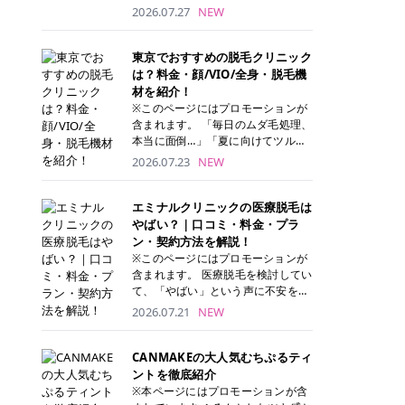
ナーパッド」は、化粧水や美容液を
2026.07.27
NEW
たっぷり含ませた丸型のコットンパ
ッド状のスキンケアアイテムです。
トナーパッドは洗顔後に肌をやさし
東京でおすすめの脱毛クリニック
く拭き取ることで、古い角質や余分
は？料金・顔/VIO/全身・脱毛機
な皮脂汚れをオフしながら、うるお
材を紹介！
いを与えられるのが特徴✨ さらに、
※このページにはプロモーションが
気になる部分には数分のせて部分用
含まれます。 「毎日のムダ毛処理、
パックとしても使用できるため、1
本当に面倒…」「夏に向けてツルツ
枚で「拭き取り」と「保湿ケア」の
ル肌になりたい！」 そう思って東京
2026.07.23
NEW
両方を叶えられます。 韓国コスメブ
で医療脱毛を探し始めても、クリニ
ランドを中心に人気を集めていまし
ックがたくさんありすぎてどこを選
たが、現在では日本でも定番のスキ
べばいいの？と迷ってしまいますよ
エミナルクリニックの医療脱毛は
ンケアアイテムとして幅広い世代に
ね。 この記事では、医療脱毛の基本
やばい？｜口コミ・料金・プラ
愛用されています。 トナーパッドの
から、東京で特に通いやすいフレイ
ン・契約方法を解説！
特徴 トナーパッドと拭き取り化粧水
アクリニック・レジーナクリニッ
※このページにはプロモーションが
の違い 「トナーパッド」と「拭き取
ク・エミナルクリニック・リゼクリ
含まれます。 医療脱毛を検討してい
り化粧水」はどちらも洗顔後に使用
ニックの4院について、分かりやす
て、「やばい」という声に不安を抱
するスキンケアアイテムですが、使
く解説します。 自分にぴったりのク
える方も多いのではないでしょう
2026.07.21
NEW
い方や特徴に違いがあります。 トナ
リニックを見つけて、面倒な自己処
か。 この記事では、エミナルクリニ
ーパッドは、化粧水があらかじめパ
理から卒業しちゃいましょう♪ クリ
ックの全身脱毛プランの詳しい料金
ッドに含まれているため、コットン
ニック 全身＋VIO 全身＋VIO＋顔 特
体系をはじめ、学生や友人同士でお
CANMAKEの大人気むちぷるティ
を用意する手間がなく、忙しい朝で
徴 脱毛器 詳細 フレイアクリニック
得になる割引キャンペーン、無料カ
ントを徹底紹介
もサッと使えるのが魅力です。 ま
52,800円(税込)/5回 94,600円(税
ウンセリングから施術までの具体的
※本ページにはプロモーションが含
た、保湿成分を豊富に配合した商品
込)/5回 肌への負担に配慮しなが
なステップを分かりやすく解説しま