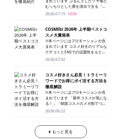
まれています ぷるんとしたツヤ感と
が多く、拭き取り後にそのまま部分
ら、コストパフォーマンスも重視し
す。 これから手軽に全身医療脱毛を
むっちりとした唇を演出できる「C
用パックとして使えるトナーパッド
たい方に！ メディオスターモノリス
始めたいと考えている方は、ぜひ最
ANMAKE（キャンメイク）むちぷる
2026.07.15
NEW
も増えています。 一方、拭き取り化
メディオスターNeXT PRO 公式サイ
後までチェックして、ご自身にぴっ
ティント」。 ティントならではの色
粧水は液体タイプのため、コットン
ト> レジーナクリニック 52,800円
たりのクリニック選びの参考にして
持ちに加え、プランパー効果※と保
に含ませて使用します。 使用量を調
(税込)/5回 99,000円(税込)/5回 ジェ
ください！ クリニック 全身＋VIO
湿ケアも叶えられることから、SNS
COSMEbi 2026年 上半期ベストコ
整しやすく、お気に入りの化粧水を
ントルシリーズを選べるため、脱毛
全身＋VIO＋顔 特徴 脱毛器 詳細 フ
でも話題の人気リップです。 「自分
スメ大賞発表
使いたい方やコストを抑えて続けた
機にこだわりたい方におすすめ！ ジ
レイアクリニック 52,800円(税込)/5
にはどのカラーが似合う？」「イエ
※本ページにはプロモーションが含
い方にもおすすめです。 トナーパッ
ェントルマックスプロ ジェントルマ
回 94,600円(税込)/5回 肌への負担
ベ・ブルベ別のおすすめは？」と気
まれています コスメ好きのリアルな
ドのメリット トナーパッドは、角質
ックスプロプラス ジェントルレーズ
に配慮しながら、コストパフォーマ
になっている方も多いのではないで
クチコミとSNSでの話題性をもとに
ケア・保湿ケア・部分用パックまで
プロ ソプラノチタニウム 公式サイ
ンスも重視したい方に！ メディオス
しょうか。 今回は6色のスウォッチ
選出された、COSMEbi 2026年上半
1枚で行える便利なスキンケアアイ
2026.07.02
ト> エミナルクリニック 49,500円
ターモノリス メディオスターNeXT
とともにご紹介！それぞれの色味や
期のベストコスメが決定！ 話題性・
テムです。 ここでは、トナーパッド
(税込)/6回 93,500円(税込)/6回 エミ
PRO 公式サイト> レジーナクリニッ
おすすめのパーソナルカラー、どん
使用感・仕上がりすべてを兼ね備え
を取り入れるメリットをご紹介しま
ナルクリニックの始めやすい料金設
ク 52,800円(税込)/5回 99,000円(税
なメイクに合うのかまで詳しく解説
た名品たちを、カテゴリ別にご紹介
コスメ好きさん必見！トラミーリ
す。 古い角質や皮脂汚れをやさしく
定！月々払いも安くて通いやすい ク
込)/5回 ジェントルシリーズを選べ
します✨ ※メイクアップ効果による
します。 本記事では、2025年11月
ワードでお得にポイ活する方法を
オフ トナーパッドを使用すること
リスタルプロ 公式サイト> リゼクリ
るため、脱毛機にこだわりたい方に
CANMAKE むちぷるティントとは？
～2026年4月までの半年間におい
徹底解説
で、洗顔だけでは落としきれない古
ニック 109,800円(税込)/5回 144,80
おすすめ！ ジェントルマックスプロ
CANMAKE むちぷるティントは、テ
て、COSMEbi内でのクチコミとSN
い角質や余分な皮脂汚れをやさしく
※本ページにはプロモーションが含
0円(税込)/5回 毛質に合わせて脱毛
ジェントルマックスプロプラス ジェ
ィント・プランパー・保湿ケアを1
Sでの話題性を元に選出されたコス
拭き取り、なめらかな肌へ整えま
まれています 「新作コスメが気にな
機を選択可能！有効期限も5年と長
ントルレーズプロ ソプラノチタニウ
本で叶えるリップです。 するすると
メやスキンケアなどの化粧品を「総
す。 保湿ケアまで1枚でできる 保湿
る！」「韓国コスメのメガ割でつい
くマイペースに通いやすい ラシャ
ム 公式サイト> エミナルクリニック
塗れるなめらかなテクスチャーで、
合」「デパコス」「プチプラ」「韓
成分を配合したトナーパッドなら、
買いすぎてしまう……」 そんな美容
メディオスターNeXT PRO ジェント
2026.06.22
49,500円(税込)/6回 93,500円(税
縦ジワをカバーしながら、むっちり
国コスメ」に分けて1位～3位までを
肌へうるおいを与えながらスキンケ
好きさんにおすすめなのが「トラミ
ルYAGプロ 公式サイト> ｜そもそも
込)/6回 エミナルクリニックの始め
としたツヤのある唇を演出します。
ランキング形式で発表！ 2026年上
アできるため、忙しい朝や夜の時短
ーリワード」です！ 普段のお買い物
医療脱毛って？エステ脱毛と何が違
やすい料金設定！月々払いも安くて
さらに、美容保湿成分を配合してい
半期 総合大賞 AMUSE（アミュー
ケアにもぴったりです。 部分パック
を少し工夫するだけでポイントを貯
うの？ 脱毛を考えたときに、まず悩
通いやすい クリスタルプロ 公式サ
るため、乾燥しにくくデイリー使い
ズ）「 ジェルフィットグロス」 👑
としても使える 多くのトナーパッド
められるため、コスメやスキンケア
もっと見る
むのが「医療脱毛とエステ脱毛、ど
イト> リゼクリニック 109,800円(税
にもぴったり！ アイテム詳細を見る
「ジェルフィットグロス」の特徴 唇
は、乾燥が気になる頬や額、小鼻な
にかかる費用を少しでも抑えたい方
っちがいいの？」ということではな