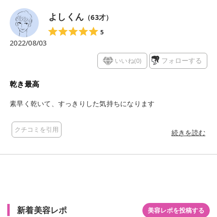
よしくん
（
63
才）
5
2022/08/03
いいね(
0
)
フォローする
乾き最高
素早く乾いて、すっきりした気持ちになります
クチコミを引用
続きを読む
新着美容レポ
美容レポを投稿する