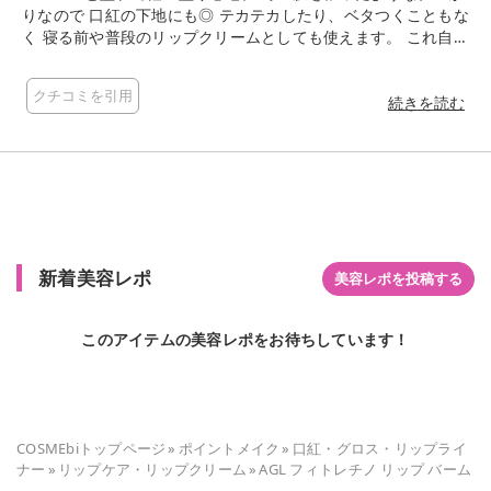
りなので 口紅の下地にも◎ テカテカしたり、ベタつくこともな
く 寝る前や普段のリップクリームとしても使えます。 これ自体
の保湿効果は普通ですが 使い続けると唇の肌質が改善されてい
くような感じで、荒れにくく、ハリが出ます。 フィトレチノと
クチコミを引用
いうレチノールのような効果を得られる成分がキー成分ですが
続きを読む
レチノールほど刺激が強くないので 敏感肌の私でも問題なく使
えます◎ 香りはレモングラスですが、レモンの雨のような香り
です。微香性です。 シンプルなアルミケースで、しもんがつか
ない所も地味に気に入っています。
新着美容レポ
美容レポを投稿する
このアイテムの美容レポをお待ちしています！
COSMEbiトップページ
»
ポイントメイク
»
口紅・グロス・リップライ
ナー
»
リップケア・リップクリーム
»
AGL フィトレチノ リップ バーム