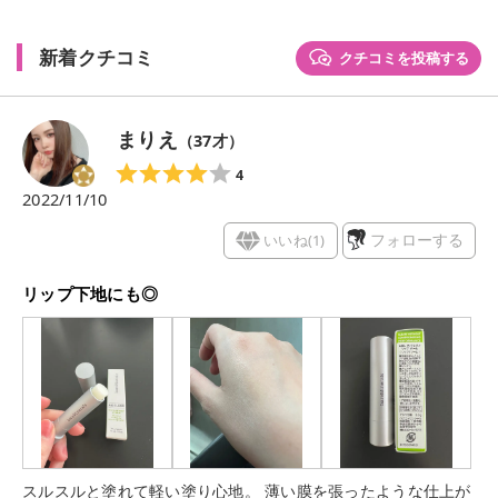
新着クチコミ
クチコミを投稿する
まりえ
（
37
才）
4
2022/11/10
いいね(
1
)
フォローする
リップ下地にも◎
スルスルと塗れて軽い塗り心地。 薄い膜を張ったような仕上が