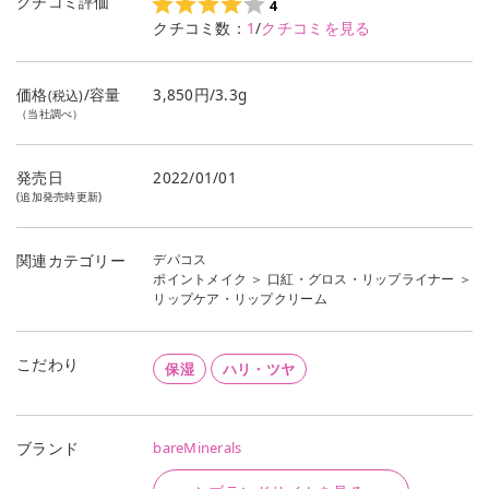
クチコミ評価
4
クチコミ数：
1
/
クチコミを見る
価格
/容量
3,850円/3.3g
(税込)
（当社調べ）
発売日
2022/01/01
(追加発売時更新)
デパコス
関連カテゴリー
ポイントメイク
＞
口紅・グロス・リップライナー
＞
リップケア・リップクリーム
こだわり
保湿
ハリ・ツヤ
bareMinerals
ブランド