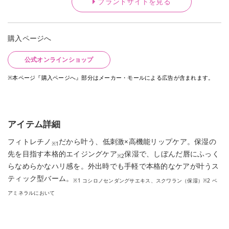
ブランドサイトを見る
購入ページへ
公式オンラインショップ
※本ページ『購入ページへ』部分はメーカー・モールによる広告が含まれます。
アイテム詳細
フィトレチノ
だから叶う、低刺激×高機能リップケア。保湿の
※1
先を目指す本格的エイジングケア
保湿で、しぼんだ唇にふっく
※2
らなめらかなハリ感を。外出時でも手軽で本格的なケアが叶うス
ティック型バーム。
※1
コシロノセンダングサエキス、スクワラン（保湿）※2 ベ
アミネラルにおいて