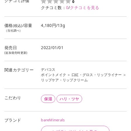
クチコミ評価
0
クチコミ数：
0
/
クチコミを見る
価格
/容量
4,180円/13g
(税込)
（当社調べ）
発売日
2022/01/01
(追加発売時更新)
デパコス
関連カテゴリー
ポイントメイク
＞
口紅・グロス・リップライナー
＞
リップケア・リップクリーム
こだわり
保湿
ハリ・ツヤ
bareMinerals
ブランド