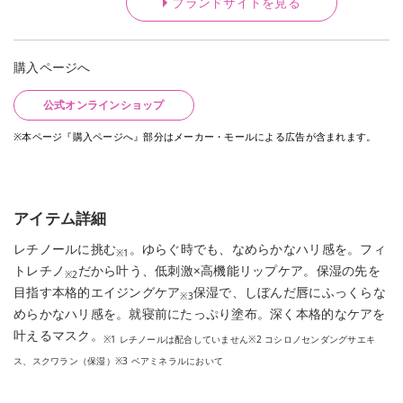
ブランドサイトを見る
購入ページへ
公式オンラインショップ
※本ページ『購入ページへ』部分はメーカー・モールによる広告が含まれます。
アイテム詳細
レチノールに挑む
。ゆらぐ時でも、なめらかなハリ感を。フィ
※1
トレチノ
だから叶う、低刺激×高機能リップケア。保湿の先を
※2
目指す本格的エイジングケア
保湿で、しぼんだ唇にふっくらな
※3
めらかなハリ感を。就寝前にたっぷり塗布。深く本格的なケアを
叶えるマスク。
※1 レチノールは配合していません※2 コシロノセンダングサエキ
ス、スクワラン（保湿）※3 ベアミネラルにおいて