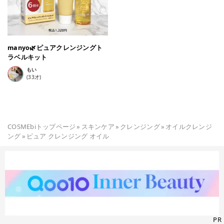
manyo🌿ピュアクレンジングト
ラベルキット
もい
(
33
才)
COSMEbiトップページ
»
スキンケア
»
クレンジング
»
オイルクレンジ
ング
»
ピュア クレンジング オイル
PR