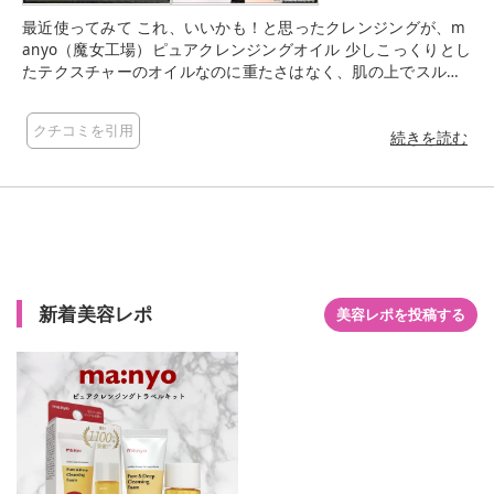
最近使ってみて これ、いいかも！と思ったクレンジングが、m
anyo（魔女工場）ピュアクレンジングオイル 少しこっくりとし
たテクスチャーのオイルなのに重たさはなく、肌の上でスルス
ルと軽くなじんでいきます ファンデーションや普段のメイクは
しっかり落ちるのに、洗い上がりはぬるつきがない でもしっと
クチコミを引用
りとして乾燥したり、つっぱったりしないのがいいなと思いま
続きを読む
した ウォータープルーフのマスカラやアイライナーは、ポイン
トリムーバーを併用したほうが安心かなという印象ですが、そ
の分肌への刺激も少なく、毎日使いやすい印象を受けました 香
りはほんのり柑橘系 爽やかでスキンケアの時間がちょっと心地
よく感じられました ダブル洗顔不要なので、疲れている日でも
これ1本で済ませられるのも便利 とはいえ私はしっかりダブル
洗顔したい派です 肌がゆらぎやすい時期でも問題なく使えたの
新着美容レポ
で、これはしばらく使ってみようと思っています
美容レポを投稿する