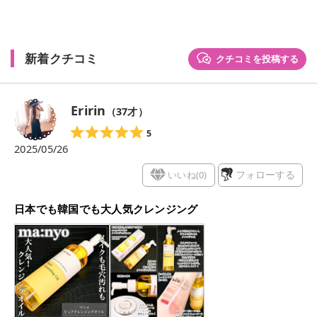
新着クチコミ
クチコミを投稿する
Eririn
（
37
才）
5
2025/05/26
いいね(
0
)
フォローする
日本でも韓国でも大人気クレンジング