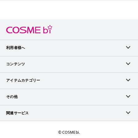
利用者様へ
メンバーログイン
コンテンツ
無料メンバー登録
ランキング
アイテムカテゴリー
メンバー会員について
アイテム・クチコミ
スキンケア
その他
アイテム掲載リクエスト
ブランドから探す
ベースメイク
お問い合わせ（ブランド様）
関連サービス
COSMEbiについて
ピックアップ特集
ポイントメイク
広告について
ママプレス
お問い合わせ
©︎ COSMEbi.
ブランド新着情報
ネイル・ネイルケア