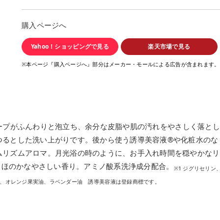
購入ページへ
Yahoo！ショッピングで見る
楽天市場で見る
※本ページ『購入ページへ』部分はメーカー・モールによる広告が含まれます。
ープがふんわりと泡立ち、余分な皮脂や肌の汚れをやさしく落とし
つるとした洗い上がりです。後から使う誘導美容液®や化粧水のな
ムリズムアロマ。月光浴の時のように、お手入れ時間を穏やかなリ
、ほのかなやさしい香り。アミノ酸系洗浄成分配合。
※1 ジグリセリン
）、オレンジ果実油、ラベンダー油 誘導美容液は登録商標です。