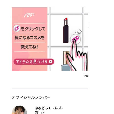
込)/5回 144,800円(税込)/5回 毛質に
Qoo10でのご購入はこちら CANMA
に触れた瞬間、ぷるんとしたジェリ
どに数分のせることで、集中保湿ケ
にぴったり。 Qoo10も、オリヤン
いでしょうか。 ズバリ、効果を実感
合わせて脱毛機を選択可能！有効期
KE むちぷるティント全色一覧 モモ
ーグロスが広がり、ふっくらボリュ
アとしても活用できます。 トナーパ
も、＠cosmeも、いつものコスメ購
するまでの期間や必要な施術回数が
限も5年と長くマイペースに通いや
｜血色感じるヌーディーピンク 桃の
ーム感のある仕上がりに✨ まるでリ
ッドの選び方 トナーパッドは、配合
入を“ちょっとお得”に変えられるの
大きな違いとして挙げられます！ 医
すい ラシャ メディオスターNeXT P
ような血色感を演出するヌーディー
フティングしたような、新しいリッ
成分やパッドの素材によって特徴が
が、トラミーリワードです✨ 今回
療脱毛は、医療機関（クリニックや
RO ジェントルYAGプロ 公式サイト
ピンク。 黄みと青みのバランスが良
プティンググロス💄 実際に使用した
異なります。 自分の肌悩みや理想の
は、トラミーリワードの特徴や活用
皮膚科など）だけで扱える高出力の
> ※医療脱毛は自由診療です。治療
く、自然になじむコーラル系カラー
方のクチコミ > 5 > プルプル > 唇に
仕上がりに合わせて選ぶことで、毎
方法、美容好きさんにおすすめな理
レーザーを使って、発毛組織にアプ
には赤み、痒み、火傷、毛嚢炎、一
です。 自然な血色感をプラスしてく
塗るPDRNグロス > > AMUSE ジェ
日のスキンケアに取り入れやすくな
由を詳しくご紹介します！ トラミー
ローチする施術といわれています。
時的な硬毛化などのリスクが伴いま
れるので、ナチュラルメイクとの相
ルフィットグロス > > ぷっくりツヤ
ります。 肌悩みに合わせて選ぶ パ
リワードとは？ 「トラミーリワー
そのため、少ない回数で永久脱毛
す。 目次▼ 1. エミナルクリニック
性抜群。 可愛らしく、多幸感のある
ツヤだけどベタっとした感じはなく
ッドの素材で選ぶ トナーパッドの使
ド」は、東証グロース上場企業であ
（※）を目指すことができます。
の魅力とは？選ばれる3つの特徴 ・
印象に仕上がります。 ワインベリー
て使いやすいですね。プランピング
い方 洗顔後すぐの清潔な肌に使用し
る株式会社アイズが運営する、安
（※永久脱毛とは一生毛が1本も生
最短6か月からの脱毛プランが選べ
｜気品をまとうローズレッド 深みの
効果で少しスーッとします。ここは
ます。 STEP1 エンボス面（凹凸
心・安全なポイントサイト機能で
えてこないという意味ではなく、ア
る！ ・全国60院以上＆21時まで営
ある青みレッド。 大人っぽく華やか
好き嫌いがあるかもしれませんが慣
面）で顔全体をやさしく拭き取りま
す。 トラミーリワードは、トラミー
メリカの基準に基づき「長期間にわ
業！ ・痛みに配慮した医療脱毛器の
な印象を与えるベリーカラーです。
れますね。 > > 分かりにくいけど、
す。 特に小鼻・あご・額など皮脂や
会員向けのポイントサービスです。
たって毛量が明らかに減少している
導入と肌トラブル対応 2. エミナル
ひと塗りで顔全体が華やかになり、
チップは片面がツルツル、片面がモ
古い角質が気になる部分は丁寧にな
対象ショップやサービスを利用する
状態が維持されること」を指しま
クリニックの口コミ・評判 3. エミ
リップを主役にしたメイクが完成。
ケモケになってます。 > > 桜グロス
じませましょう。 STEP2 パッドを
ことでポイントを獲得でき、貯まっ
す。） 一方のエステ脱毛は、出力が
ナルクリニックの全身脱毛料金プラ
クールで上品な雰囲気を演出できま
【日本限定色】：上品なピンクベー
裏返し、フラット面で顔全体をやさ
たポイントはAmazonギフト券やド
優しい機器を使うため痛みが少ない
ン ・全身脱毛の基本コースと料金
す。 フィグピューレ｜色っぽさと上
ジュ > > すももパールグロス【日本
PR
しく押さえながら化粧水をなじませ
ットマネーなどに交換できます。 普
のがメリットですが、毛根を破壊す
・追加費用がかからないシステム ・
品さを叶える赤みローズ 赤みとくす
限定色】：微細なラメがきらめく血
ます。 STEP3 その後は美容液・乳
段のネットショッピングを活用しな
ることはできないので一時的な減毛
支払い方法｜決済方法と医療ローン
みをほどよく含んだローズカラー。
色がよく見えるピンク。 > > どちら
液・クリームなど、普段どおりのス
がらポイントを貯められるため、ポ
にとどまります。結果的に、何度も
の活用も！ 4. エミナルクリニック
ニュートラルな発色で、肌色を選び
も上品で使いやすい色ですね。すも
キンケアを行います。 乾燥が気にな
イ活初心者でも始めやすいのが魅力
通う必要が出てくることが多くなり
の熱破壊式の脱毛機 5. エミナルク
にくい万能カラーです。 派手すぎず
もパールグロスの方がラメが入って
る部分には2〜5分程度のせて部分用
です✨ トラミーリワードの特徴 普
ます。 なお、医療脱毛は保険がきか
リニックのお得な割引・キャンペー
オフィシャルメンバー
落ち着いた印象に仕上がり、オン・
いるので華やかそうに見えるけど、
パックとして使用するのもおすすめ
段よく使っているコスメ通販サイト
ない自由診療なので、クリニックに
ン制度 ・学生プラン｜学生証の提示
オフ問わず使いやすいカラー。 きれ
付けてみると落ち着いた色ですね。
です。 おすすめトナーパッド7選 こ
を、トラミーリワード経由にするだ
よって料金設定が自由に決められて
で割引 ・ペア限定プラン｜家族や友
いめメイクにもカジュアルメイクに
> > スキンケア成分が配合されてい
ぶるどっく
(
42
才)
こからは、保湿ケアや肌荒れケア、
けでポイントが貯まるのが大きな魅
います。だからこそ、しっかり比較
人と一緒にスタートできる ・他社か
もマッチします。 ラズベリーケーキ
て保湿もしっかりしてくれます。最
15
毛穴ケアなど目的別におすすめのト
力です✨ 例えば、、、 ・メガ割の
して選ぶことが大切なのです。 医療