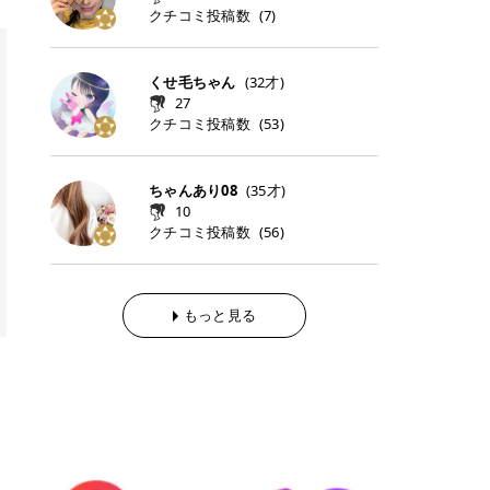
らの「のりかえ」や「お友だち紹
｜甘く可愛いモーヴピンク 鮮やかな
近、乾燥していた唇がプルンと見え
クチコミ投稿数
ナーパッドをご紹介します。 毎日使
タイミングで利用することが多いQ
(
7
)
脱毛の「熱破壊式」と「蓄熱式」と
介」も！ 6. 予約から脱毛施術まで
青みを感じるラズベリーピンク。 フ
てうれちい！ > > 引用元:コスメビ
いやすいトナーパッドから、スペシ
oo10 ・口コミを見ながら購入する
は？ 医療脱毛のレーザー機器には、
のステップ ・無料カウンセリングの
ェミニンな雰囲気を演出できる可愛
アイテム詳細を見るQoo10でのご購
ャルケアにぴったりなトナーパッド
＠cosme ・韓国コスメをチェック
大きく分けて「熱破壊式」と「蓄熱
予約方法 ・カウンセリング当日の持
らしいカラーです。 透明感を引き立
入はこちら 2026年上半期 総合2位
まで厳選しました。 1. MEDICUBE
する際によく見るOLIVE YOUNG GL
式」の2種類があり、それぞれ得意
くせ毛ちゃん
(
32
才)
ち物 ・医師の問診とプラン提案 ・
てながら、甘さのある印象に。 韓国
柳屋（ヤナギヤ）「柳屋 あんず
PDRNピンクコラーゲンゲルトナー
OBAL など、すでに使い慣れている
な毛質が違います。 * 熱破壊式 高
施術当日の流れと次回予約の取り方
27
メイクやピンクメイクとも相性抜群
油」 👑「柳屋 あんず油」の特徴 1
パッド 「うるおいとハリ感をサポー
サイトが対象になっている場合も多
出力のレーザーをバチッ！と当て
7. 店舗一覧と美容医療メニュー ・
クチコミ投稿数
(
53
)
です。 フルーツオレ｜ピュア感あふ
00％植物由来の「柳屋 あんず油」
トし、なめらかな肌へ導く高密着ゲ
く、お買い物の内容や流れを変える
て、毛根の発毛組織に向けてレーザ
全国60院以上！エミナルクリニック
れるミルキーコーラル 白みを含んだ
フワッと香りさらっとまとまり、ツ
ルパッド」 PDRNやコラーゲン成分
必要はありません。 「どうせ買う予
ーを照射します。ワキやVIOのよう
の店舗一覧 ・脱毛だけじゃない！美
ミルキーなコーラルカラー。 やさし
ヤのある美しい髪に導きます。 ヘア
を配合し、乾燥やハリ不足が気にな
定だったコスメ」をトラミーリワー
な、太くて濃い毛にも使用が可能で
容医療メニュー 8. まとめ ｜エミナ
くふんわり発色し、粘膜リップのよ
だけでなく、ボディケア・ネイルケ
ちゃんあり08
(
35
才)
る肌をしっとり整えるゲルタイプの
ドを経由するだけで、ポイントも一
す！その分、輪ゴムで弾かれたよう
ルクリニックの魅力とは？選ばれる
うな仕上がりになります。 柔らかく
アなど幅広く保湿ケア。 実際に使用
10
トナーパッド。密着力が高く、スキ
緒に受け取れる、そんな手軽さがあ
な強い痛みを感じやすい傾向があり
3つの特徴 ※1 開業2019年3月20日
可愛らしい印象になり、毎日使いた
した方のクチコミ > 5 > 1本あると
クチコミ投稿数
ンケアの土台ケアとして取り入れや
ります✨ またトラミーリワードに
(
56
)
ます。 * 蓄熱式 低出力のレーザー
～2026年6月30日時点(医療脱毛、
くなるナチュラルカラー。 スクール
便利なオイル😊 > 柳屋 あんず油 >
すいアイテムです。 アイテム詳細を
は、以下のような特徴があります！
を連続で当てて、毛の成長をコント
ハイフ、ダーマペン、美容点滴、医
メイクやオフィスメイクにもおすす
> ──────────── > > 100%植
見るQoo10での購入はこちら 2. BIO
・1ポイント＝1円でわかりやすい
ロールする部分（バルジ領域）にじ
療ダイエットなど) 「早く綺麗にな
めです。 40TH ストロベリーボンボ
物由来のオイル > > 白髪染めで傷ん
DANCE コラーゲンゲルトナーパッ
・選べるe-GIFT・Amazonギフト
わじわ熱を伝える方式です。急激な
りたいけど、痛いのはイヤだし、通
ン｜上品なピンクベージュ 黄みを抑
でいてパサついているので > オイル
ド 「うるおいを与えながら肌をやわ
券・ドットマネーなどに交換できる
熱さを感じにくく、痛みや肌への負
もっと見る
う時間もない…」医療脱毛にそんな
えたクリーミーなピンクベージュ。
は必需品です > > 少しとろみがある
らかく整える保湿ケアパッド」 ゲル
・トラミー会員なら無料で利用でき
担を抑えやすいのが嬉しいポイン
ハードルを感じていませんか？エミ
ほんのり青みを感じる絶妙なカラー
ものの、さらっと軽めのオイル > >
素材ならではの高密着設計で、肌に
る ・ポイ活初心者でも始めやすい
ト。顔や背中などの産毛や細い毛に
ナルクリニックは、そんな私たちの
で、自然な血色感を演出します。 肌
ベタつかなくて髪につけるとサラサ
うるおいを与えながらやさしく整え
編集部が厳選！トラミーリワードお
向いています。 最近は、この両方を
ワガママを叶えてくれるクリニック
になじみながらも、唇をふんわり明
ラでツヤが出ます✨ > > ドライヤー
る保湿特化型トナーパッド。乾燥し
すすめ3選 QOO10 Qoo10（キュー
使い分けられる優秀な脱毛機を導入
なんです！多くの女性から選ばれて
るく見せてくれるカラー。 オフィス
前とドライヤー後に使っていますが
やすい肌をふっくらとした印象に導
テン）は、話題の韓国コスメや最新
しているクリニックも増えているの
いる3つの魅力をご紹介します。 最
メイクやナチュラルメイクにもぴっ
> 髪がペタッとならなくて気に入っ
きます。 アイテム詳細を見るQoo1
のトレンドスキンケアがいち早く、
で、自分の毛質に合わせてお任せで
短6か月からの脱毛プランが選べ
たりです。 アイテム詳細を見るQoo
てます😊 > > ワンタッチキャップな
0での購入はこちら 3. SKIN1004 セ
驚きの価格で手に入る大人気の通販
きることが多いですよ。 ｜東京でお
る！ 「せっかく脱毛を始めたのに、
10でのご購入はこちら イエベ・ブ
ので開けやすく > 1滴ずつ出るので
ンテラ クイックカーミングパッド
サイトです！ 特に年4回開催される
すすめの医療脱毛クリニック4選 こ
次の予約が数ヶ月先…」なんてガッ
ルベ別おすすめカラー むちぷるティ
量を調節しやすく使いやすいです >
「ゆらぎやすい肌をすこやかに整え
ビッグセール「メガ割」では、20%