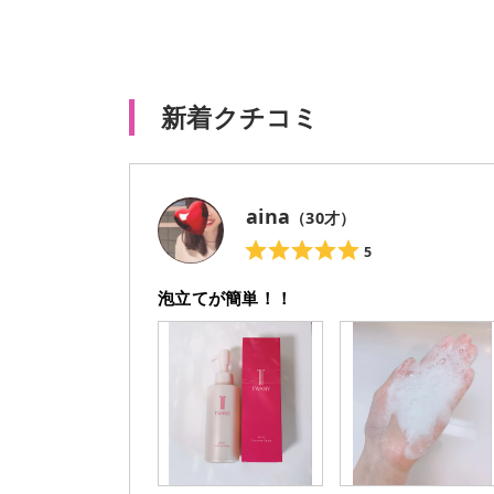
新着クチコミ
aina
（
30
才）
5
泡立てが簡単！！