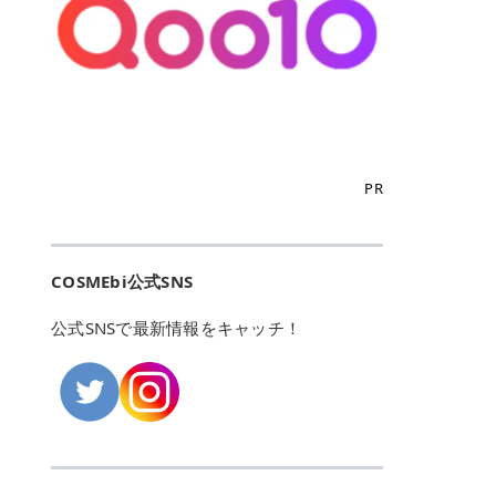
こからは、東京で人気のフレイアク
カリしたくありませんよね。エミナ
ント おすすめパーソナルカラー 02
> あんずのほのかに甘い香りがしま
るカーミングケアパッド」 ツボクサ
OFFクーポンなどを使って、SNSで
リニック・レジーナクリニック・エ
ルクリニックなら、最短1ヶ月ペー
モモ イエベ春・ブルベ夏 03 ワイン
すが > 強くないのでいつでも使える
エキス（保湿成分）配合で、肌荒れ
バズっている美容液やパック、限定
ミナルクリニック・リゼクリニック
スで通えるため、最短6ヶ月の全身
ベリー ブルベ冬 05 フィグピューレ
印象です > > 1本持っていると髪だ
や赤みが気になる肌をやさしく整え
の豪華キットをどこよりもお得にゲ
の4院について、おすすめのポイン
脱毛プランを選ぶことができます！
ブルベ夏・イエベ春 06 ラズベリー
けではなくボディやネイルケアにも
る低刺激設計のトナーパッドです。
ットできます✨ 豊富でリアルな口コ
トを詳しくご紹介します！ フレイア
（※予約状況や脱毛効果の個人差に
ケーキ ブルベ夏・ブルベ冬 07 フル
使えるのも◎ > > 引用元:コスメビ
アイテム詳細を見るQoo10での購入
ミや、ブランド公式ショップの出店
クリニック：選べるプランと女子に
よっては、6ヵ月で完了しない場合
ーツオレ イエベ春 40th ストロベリ
アイテム詳細を見るAmazonでのご
はこちら 4. SKINFOOD キャロット
も充実しているため、新作チェック
優しい手厚いサポート♡ ※満足度9
もあります）。 さらに、連続照射が
ーボンボン ブルベ夏 アイテム詳細
購入はこちら 2026年上半期 総合3
カロテン カーミングウォーターパッ
からリピート買いまで、美容マニア
6% 集計機関・アンケート内容：社
できる医療脱毛器を使っているた
を見るQoo10でのご購入はこちら
位 MAJOLICA MAJORCA（マジョリ
ド 「ゆらぎがちな肌をやさしく整え
の「欲しい」がすべて詰まったお買
内・施術済みフレイア顧客向けのア
め、全身の施術でも1回約60分で終
迷ったらこのカラーがおすすめ！ ナ
カ マジョルカ）「シャドーカスタマ
る植物由来カーミングケア」 βカロ
い物天国です。 Qoo10はこちら @C
ンケート 対象期間：2024/12/11～2
わります。 全国60院以上＆21時ま
PR
チュラルメイクなら「02 モモ」 自
イズ」 👑「シャドーカスタマイズ」
テンを含むにんじん由来成分で、乾
OSME アットコスメ（@cosme）
025/5/15 アンケート数:12606 フレ
で営業！ お仕事や学校の帰りにサク
然な血色感を演出できる万能カラ
の特徴 まばゆく発色フォルム整形シ
燥や外的刺激で不安定になりやすい
は、日本の美容マニアなら誰もが一
イアクリニックは、都内に新宿や渋
ッと寄りたい！という方にもエミナ
ー。 オフィスメイクなら「40th ス
ャドウ✨ 吸いこまれそうな奥行きの
肌をやさしく整えます。軽やかな使
度はお世話になる日本最大級の化粧
谷、銀座など7院があり、どこも駅
ルは強い味方。北海道から沖縄まで
トロベリーボンボン」 上品で落ち着
ある目もとをかなえる、フォルム整
用感も特長です。 アイテム詳細を見
品クチコミサイトです✨ 一番の魅力
から近くてアクセス抜群。平日は夜
全国に60院以上を展開しており、ど
いた印象に仕上がります。 毎日使い
形パウダーシャドウ。ひと塗りでま
るQoo10での購入はこちら 5. ANU
は、2,000万件を超える圧倒的なボ
COSMEbi公式SNS
21時まで開いているので、お仕事や
こも駅チカの好立地なんです。しか
やすい万能カラーなら「05 フィグ
ばゆく発色し、光の効果で目もとが
A 8ヒアルロン酸カテキンカーミン
リュームのリアルなクチコミ検索機
学校帰りにも通いやすいクリニック
も夜21時まで開いているので、忙し
ピューレ」 シーンを選ばず使える人
立体的に生まれ変わります。 実際に
グパッド 「うるおいを与えながら肌
能にあります。 自分の年齢や肌質
です。 ♡クイックプラン 時間をか
い毎日でも無理なく予定に組み込め
公式SNSで最新情報をキャッチ！
気カラーです。 韓国メイク・透明感
使用した方のクチコミ > 5 > 鮮やか
のキメを整えるバランスケアパッ
（乾燥肌・敏感肌など）、あるいは
けてしっかり脱毛。割引制度や保証
ます（※店舗によって診察時間は異
重視なら「06 ラズベリーケーキ」
発色✨ 吸い込まれそうな奥行きのあ
ド」 カテキン*1配合の極薄パッド
「毛穴」「美白」といった肌の悩み
サービスは充実！ 全身＋VIO 52,80
なります）。 そして嬉しいのが、施
青みピンクが透明感を引き立てま
る目もとを作れるアイシャドウ♡ >
で、肌にうるおいを与えながらキメ
に合わせてクチコミを絞り込めるた
0円(税込) 5回コース 所要時間が60
術室がカーテン仕切りではなくドア
す。 イエベ春なら「07 フルーツオ
パウダータイプなのに粉っぽさがな
を整え、すこやかな肌状態へ導くデ
め、自分に本当に合うコスメを失敗
分で完了 全身＋VIO＋顔 94,600円
付きの完全個室になっていること！
レ」 やわらかく可愛らしい印象に仕
くぴたっと密着♡発色が良くて煌め
イリーケアアイテムです。 *1 チャ
せずに見つけられる美容の羅針盤と
(税込) 5回コース 36箇所の脱毛が可
女性専用のプライベート空間なの
上がります。 よくある質問💡 色持
くパールが美しい✨ > 単色でも綺麗
カテキン（整肌成分） アイテム詳細
して絶大な信頼を得ています。 さら
能 ♡安心プラン １回、５回コー
で、周りの目を気にせずリラックス
ちはいい？ むちぷるティントはティ
にグラデーションを作れて簡単に立
を見るQoo10での購入はこちら 6.
に、年に数回発表される「ベストコ
ス、８回コースがあり、コース終了
して施術を受けられます。 痛みに配
ント処方のため、塗布後は色が定着
体感を出せます✨ > > カラーの名前
MEDIHEAL PDRNリフティングパッ
スメアワード（ベスコス）」は、日
後の追加照射の料金も設定していま
慮した医療脱毛器の導入と肌トラブ
しやすく、飲み物を飲んだあとでも
がまた可愛い💕 > PK321 ひとひら
ド 「ハリ感を意識したケアで肌をな
本の美容トレンドを大きく左右する