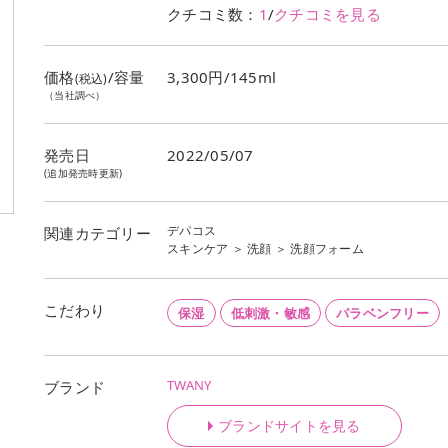
クチコミ数：
1
/
クチコミを見る
価格
/容量
3,300円/145ml
(税込)
（当社調べ）
発売日
2022/05/07
(追加発売時更新)
デパコス
関連カテゴリー
スキンケア
＞
洗顔
＞
洗顔フォーム
こだわり
保湿
低刺激・敏感
パラベンフリー
TWANY
ブランド
ブランドサイトを見る