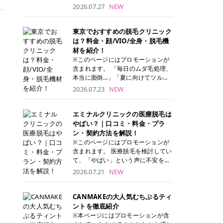
ナーパッド」は、化粧水や美容液を
2026.07.27
NEW
たっぷり含ませた丸型のコットンパ
ッド状のスキンケアアイテムです。
トナーパッドは洗顔後に肌をやさし
東京でおすすめの脱毛クリニック
く拭き取ることで、古い角質や余分
は？料金・顔/VIO/全身・脱毛機
な皮脂汚れをオフしながら、うるお
材を紹介！
いを与えられるのが特徴✨ さらに、
※このページにはプロモーションが
気になる部分には数分のせて部分用
含まれます。 「毎日のムダ毛処理、
パックとしても使用できるため、1
本当に面倒…」「夏に向けてツルツ
枚で「拭き取り」と「保湿ケア」の
ル肌になりたい！」 そう思って東京
2026.07.23
NEW
両方を叶えられます。 韓国コスメブ
で医療脱毛を探し始めても、クリニ
ランドを中心に人気を集めていまし
ックがたくさんありすぎてどこを選
たが、現在では日本でも定番のスキ
べばいいの？と迷ってしまいますよ
エミナルクリニックの医療脱毛は
ンケアアイテムとして幅広い世代に
ね。 この記事では、医療脱毛の基本
やばい？｜口コミ・料金・プラ
愛用されています。 トナーパッドの
から、東京で特に通いやすいフレイ
ン・契約方法を解説！
特徴 トナーパッドと拭き取り化粧水
アクリニック・レジーナクリニッ
※このページにはプロモーションが
の違い 「トナーパッド」と「拭き取
ク・エミナルクリニック・リゼクリ
含まれます。 医療脱毛を検討してい
り化粧水」はどちらも洗顔後に使用
ニックの4院について、分かりやす
て、「やばい」という声に不安を抱
するスキンケアアイテムですが、使
く解説します。 自分にぴったりのク
える方も多いのではないでしょう
、
2026.07.21
NEW
い方や特徴に違いがあります。 トナ
リニックを見つけて、面倒な自己処
か。 この記事では、エミナルクリニ
ーパッドは、化粧水があらかじめパ
理から卒業しちゃいましょう♪ クリ
ックの全身脱毛プランの詳しい料金
ッドに含まれているため、コットン
ニック 全身＋VIO 全身＋VIO＋顔 特
体系をはじめ、学生や友人同士でお
CANMAKEの大人気むちぷるティ
を用意する手間がなく、忙しい朝で
徴 脱毛器 詳細 フレイアクリニック
得になる割引キャンペーン、無料カ
ントを徹底紹介
もサッと使えるのが魅力です。 ま
52,800円(税込)/5回 94,600円(税
ウンセリングから施術までの具体的
※本ページにはプロモーションが含
た、保湿成分を豊富に配合した商品
込)/5回 肌への負担に配慮しなが
なステップを分かりやすく解説しま