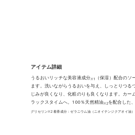
アイテム詳細
うるおいリッチな美容液成分
（保湿）配合のソ
※1
ます。洗いながらうるおいを与え、しっとりつる
じみが良くなり、化粧のりも良くなります。カー
ラックスタイムへ。100％天然精油
を配合した
※2
グリセリン※2 着香成分：ゼラニウム油（ニオイテンジクアオイ油