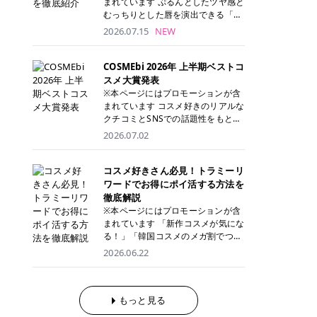
まれています ぷるんとしたツヤ感と
が多く、拭き取り後にそのまま部分
ら、コストパフォーマンスも重視し
す。 これから手軽に全身医療脱毛を
むっちりとした唇を演出できる「C
用パックとして使えるトナーパッド
たい方に！ メディオスターモノリス
始めたいと考えている方は、ぜひ最
ANMAKE（キャンメイク）むちぷる
2026.07.15
NEW
も増えています。 一方、拭き取り化
メディオスターNeXT PRO 公式サイ
後までチェックして、ご自身にぴっ
ティント」。 ティントならではの色
粧水は液体タイプのため、コットン
ト> レジーナクリニック 52,800円
たりのクリニック選びの参考にして
持ちに加え、プランパー効果※と保
に含ませて使用します。 使用量を調
(税込)/5回 99,000円(税込)/5回 ジェ
ください！ クリニック 全身＋VIO
湿ケアも叶えられることから、SNS
COSMEbi 2026年 上半期ベストコ
整しやすく、お気に入りの化粧水を
ントルシリーズを選べるため、脱毛
全身＋VIO＋顔 特徴 脱毛器 詳細 フ
でも話題の人気リップです。 「自分
スメ大賞発表
使いたい方やコストを抑えて続けた
機にこだわりたい方におすすめ！ ジ
レイアクリニック 52,800円(税込)/5
にはどのカラーが似合う？」「イエ
※本ページにはプロモーションが含
い方にもおすすめです。 トナーパッ
ェントルマックスプロ ジェントルマ
回 94,600円(税込)/5回 肌への負担
ベ・ブルベ別のおすすめは？」と気
まれています コスメ好きのリアルな
ドのメリット トナーパッドは、角質
ックスプロプラス ジェントルレーズ
に配慮しながら、コストパフォーマ
になっている方も多いのではないで
クチコミとSNSでの話題性をもとに
ケア・保湿ケア・部分用パックまで
プロ ソプラノチタニウム 公式サイ
ンスも重視したい方に！ メディオス
しょうか。 今回は6色のスウォッチ
選出された、COSMEbi 2026年上半
1枚で行える便利なスキンケアアイ
2026.07.02
ト> エミナルクリニック 49,500円
ターモノリス メディオスターNeXT
とともにご紹介！それぞれの色味や
期のベストコスメが決定！ 話題性・
テムです。 ここでは、トナーパッド
(税込)/6回 93,500円(税込)/6回 エミ
PRO 公式サイト> レジーナクリニッ
おすすめのパーソナルカラー、どん
使用感・仕上がりすべてを兼ね備え
を取り入れるメリットをご紹介しま
ナルクリニックの始めやすい料金設
ク 52,800円(税込)/5回 99,000円(税
なメイクに合うのかまで詳しく解説
た名品たちを、カテゴリ別にご紹介
コスメ好きさん必見！トラミーリ
す。 古い角質や皮脂汚れをやさしく
定！月々払いも安くて通いやすい ク
込)/5回 ジェントルシリーズを選べ
します✨ ※メイクアップ効果による
します。 本記事では、2025年11月
ワードでお得にポイ活する方法を
オフ トナーパッドを使用すること
リスタルプロ 公式サイト> リゼクリ
るため、脱毛機にこだわりたい方に
CANMAKE むちぷるティントとは？
～2026年4月までの半年間におい
徹底解説
で、洗顔だけでは落としきれない古
ニック 109,800円(税込)/5回 144,80
おすすめ！ ジェントルマックスプロ
CANMAKE むちぷるティントは、テ
て、COSMEbi内でのクチコミとSN
い角質や余分な皮脂汚れをやさしく
※本ページにはプロモーションが含
0円(税込)/5回 毛質に合わせて脱毛
ジェントルマックスプロプラス ジェ
ィント・プランパー・保湿ケアを1
Sでの話題性を元に選出されたコス
拭き取り、なめらかな肌へ整えま
まれています 「新作コスメが気にな
機を選択可能！有効期限も5年と長
ントルレーズプロ ソプラノチタニウ
本で叶えるリップです。 するすると
メやスキンケアなどの化粧品を「総
す。 保湿ケアまで1枚でできる 保湿
る！」「韓国コスメのメガ割でつい
くマイペースに通いやすい ラシャ
ム 公式サイト> エミナルクリニック
塗れるなめらかなテクスチャーで、
合」「デパコス」「プチプラ」「韓
成分を配合したトナーパッドなら、
買いすぎてしまう……」 そんな美容
メディオスターNeXT PRO ジェント
2026.06.22
49,500円(税込)/6回 93,500円(税
縦ジワをカバーしながら、むっちり
国コスメ」に分けて1位～3位までを
肌へうるおいを与えながらスキンケ
好きさんにおすすめなのが「トラミ
ルYAGプロ 公式サイト> ｜そもそも
込)/6回 エミナルクリニックの始め
としたツヤのある唇を演出します。
ランキング形式で発表！ 2026年上
アできるため、忙しい朝や夜の時短
ーリワード」です！ 普段のお買い物
医療脱毛って？エステ脱毛と何が違
やすい料金設定！月々払いも安くて
さらに、美容保湿成分を配合してい
半期 総合大賞 AMUSE（アミュー
ケアにもぴったりです。 部分パック
を少し工夫するだけでポイントを貯
うの？ 脱毛を考えたときに、まず悩
通いやすい クリスタルプロ 公式サ
るため、乾燥しにくくデイリー使い
ズ）「 ジェルフィットグロス」 👑
としても使える 多くのトナーパッド
められるため、コスメやスキンケア
もっと見る
むのが「医療脱毛とエステ脱毛、ど
イト> リゼクリニック 109,800円(税
にもぴったり！ アイテム詳細を見る
「ジェルフィットグロス」の特徴 唇
は、乾燥が気になる頬や額、小鼻な
にかかる費用を少しでも抑えたい方
っちがいいの？」ということではな