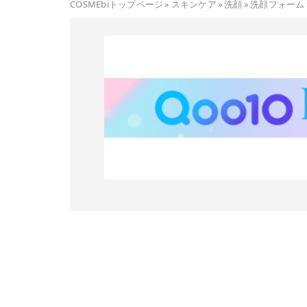
COSMEbiトップページ
»
スキンケア
»
洗顔
»
洗顔フォーム