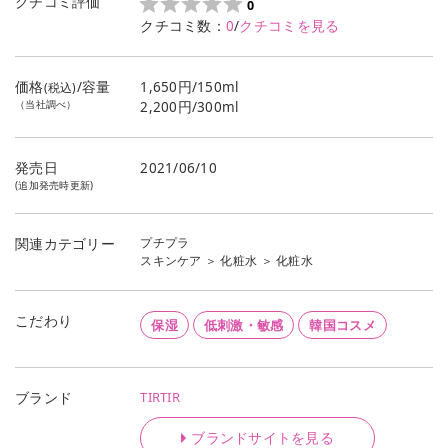
クチコミ評価
0
クチコミ数：
0
/
クチコミを見る
価格
/容量
1,650円/150ml
(税込)
（当社調べ）
2,200円/300ml
発売日
2021/06/10
(追加発売時更新)
プチプラ
関連カテゴリー
スキンケア
＞
化粧水
＞
化粧水
こだわり
保湿
低刺激・敏感
韓国コスメ
TIRTIR
ブランド
ブランドサイトを見る