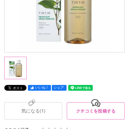
いいね！
シェア
LINEで送る
気になる(
1
)
クチコミを投稿する