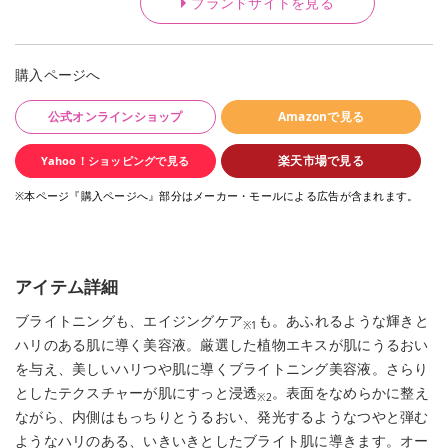
ブランドサイトを見る
購入ページへ
公式オンラインショップ
Amazonで見る
楽天市場で見る
Yahoo！ショッピングで見る
※本ページ『購入ページへ』部分はメーカー・モールによる広告が含まれます。
アイテム詳細
ブライトニングも、エイジングケア
も。あふれるような輝きと
※1
ハリのある肌に導く美容液。厳選した植物エキスが肌にうるおい
を与え、美しいハリつや肌に導くブライトニング美容液。さらり
としたテクスチャーが肌にすっと浸透
。表面をなめらかに整え
※2
ながら、内側はもっちりとうるおい、発光するようなつやと弾む
ようなハリのある、いきいきとしたブライト肌に導きます。オー