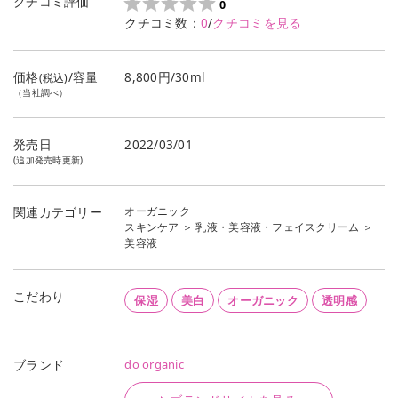
クチコミ評価
0
クチコミ数：
0
/
クチコミを見る
価格
/容量
8,800円/30ml
(税込)
（当社調べ）
発売日
2022/03/01
(追加発売時更新)
オーガニック
関連カテゴリー
スキンケア
＞
乳液・美容液・フェイスクリーム
＞
美容液
こだわり
保湿
美白
オーガニック
透明感
do organic
ブランド