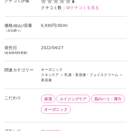
クチコミ評価
0
クチコミ数：
0
/
クチコミを見る
価格
/容量
6,930円/30ml
(税込)
（当社調べ）
発売日
2022/04/27
(追加発売時更新)
オーガニック
関連カテゴリー
スキンケア
＞
乳液・美容液・フェイスクリーム
＞
美容液
こだわり
保湿
エイジングケア
肌のハリ・弾力
オーガニック
do organic
ブランド