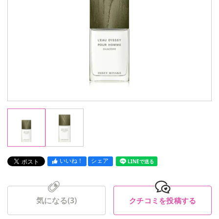
いいね！
シェア
LINEで送る
気になる(
3
)
クチコミを投稿する