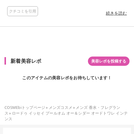
クチコミを引用
続きを読む
新着美容レポ
美容レポを投稿する
このアイテムの美容レポをお待ちしています！
COSMEbiトップページ
»
メンズコスメ
»
メンズ 香水・フレグラン
ス
»
ロードゥ イッセイ プールオム オー＆シダー オードトワレ インテ
ンス