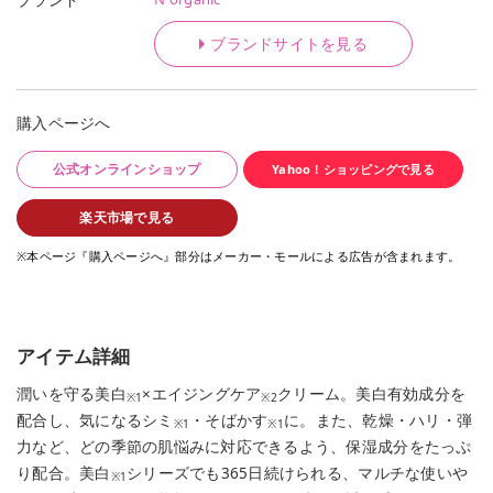
ブランドサイトを見る
購入ページへ
公式オンラインショップ
Yahoo！ショッピングで見る
楽天市場で見る
※本ページ『購入ページへ』部分はメーカー・モールによる広告が含まれます。
アイテム詳細
潤いを守る美白
×エイジングケア
クリーム。美白有効成分を
※1
※2
配合し、気になるシミ
・そばかす
に。また、乾燥・ハリ・弾
※1
※1
力など、どの季節の肌悩みに対応できるよう、保湿成分をたっぷ
り配合。美白
シリーズでも365日続けられる、マルチな使いや
※1