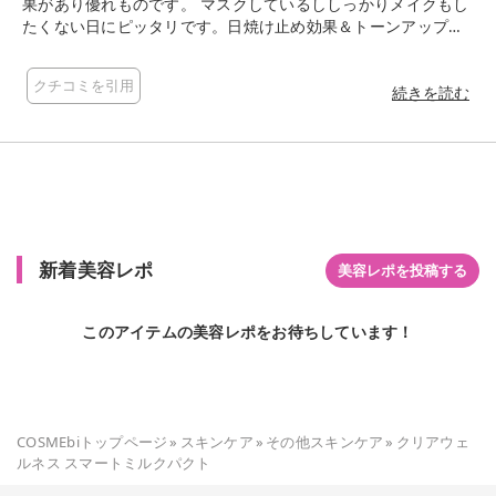
果があり優れものです。 マスクしているししっかりメイクもし
たくない日にピッタリです。日焼け止め効果＆トーンアップも
してくれる付け心地もサラサラで休日の定番となています。
クチコミを引用
続きを読む
新着美容レポ
美容レポを投稿する
このアイテムの美容レポをお待ちしています！
COSMEbiトップページ
»
スキンケア
»
その他スキンケア
»
クリアウェ
ルネス スマートミルクパクト