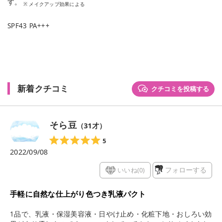
す。
※ メイクアップ効果による
SPF43 PA+++
新着クチコミ
クチコミを投稿する
そら豆
（
31
才）
5
2022/09/08
いいね(
0
)
フォローする
手軽に自然な仕上がり色つき乳液パクト
1品で、乳液・保湿美容液・日やけ止め・化粧下地・おしろい効