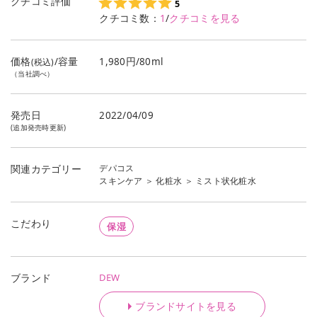
クチコミ評価
5
クチコミ数：
1
/
クチコミを見る
価格
/容量
1,980円/80ml
(税込)
（当社調べ）
発売日
2022/04/09
(追加発売時更新)
デパコス
関連カテゴリー
スキンケア
＞
化粧水
＞
ミスト状化粧水
こだわり
保湿
DEW
ブランド
ブランドサイトを見る