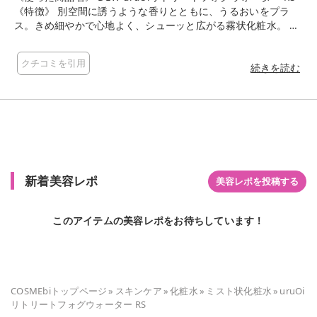
《特徴》 別空間に誘うような香りとともに、うるおいをプラ
ス。きめ細やかで心地よく、シューッと広がる霧状化粧水。
《お気に入りポイント》 ・化粧の上からシュッとしても化粧が
ヨレたりせず、むしろ調子が良くて化粧くずれが気になりませ
クチコミを引用
んでした。マスクの付け外しや朝の9時から19時まで化粧直し
続きを読む
無しでキープしていました✨ ・人工的ではないローズ良い香り
とカシスの甘酸っぱい香りがして気分が落ち込んでいる時やリ
フレッシュしたい時に顔や空間にシュッとすると華やかな気分
になります！ ・良い香りすぎて何回もシュッとしてしまいま
す。 《イマイチポイント》 ・香りものなのでどうしても好き
嫌いが分かれてしまうかと思います。 ・しっとりというよりは
さっぱりに近い着け心地のため、使用方法にある3プッシュ程度
新着美容レポ
よりも多めにシュッとしてしまいます。 ・乾燥は早めに感じま
美容レポを投稿する
す。 ・数量限定の商品です。 ┈┈┈┈┈┈┈┈┈┈ 最後までご覧くだ
さいましてありがとうございます?
このアイテムの美容レポをお待ちしています！
COSMEbiトップページ
»
スキンケア
»
化粧水
»
ミスト状化粧水
»
uruOi
リトリートフォグウォーター RS