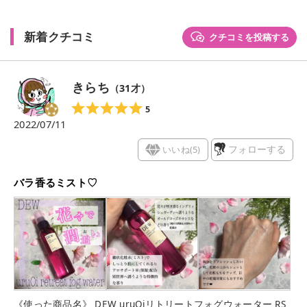
新着クチコミ
クチコミを投稿する
きらち
（
31
才）
5
2022/07/11
いいね(
5
)
フォローする
バラ香るミスト♡
《使った商品名》 DEW uruOiリトリートフォグウォーター RS