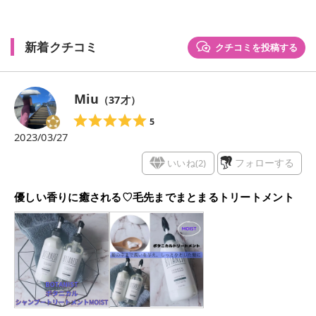
新着クチコミ
クチコミを投稿する
Miu
（
37
才）
5
2023/03/27
いいね(
2
)
フォローする
優しい香りに癒される♡毛先までまとまるトリートメント