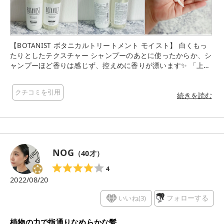
【BOTANIST ボタニカルトリートメント モイスト】 白くもっ
たりとしたテクスチャー シャンプーのあとに使ったからか、シ
ャンプーほど香りは感じず、控えめに香りが漂います✨ 「上品
で甘美なアップルとベリーの香り」とのことです🥰 シャンプー
はアプリコットとジャスミンの香りだったので、違う香りが楽
クチコミを引用
しめるのもいいですね◎ 髪に塗布した感じは軽すぎず重すぎ
続きを読む
ず、ほどよく髪につきます。 洗い流した後は、ぬるついたりせ
ず、ドライヤーをした後は程よくしっとりします✨
NOG
（
40
才）
4
2022/08/20
いいね(
3
)
フォローする
植物の力で指通りなめらかな髪