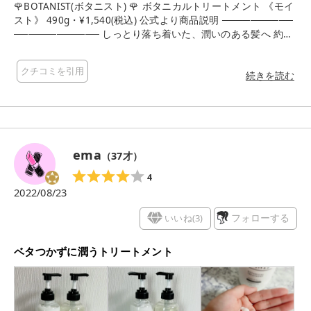
🌹BOTANIST(ボタニスト) 🌹 ボタニカルトリートメント 《モイ
スト》 490g・¥1,540(税込) 公式より商品説明 ──────────
──────────── しっとり落ち着いた、潤いのある髪へ 約３
０万種の植物から厳選された植物由来成分を新配合。髪の中ま
で潤いを与え、しっとりとした髪に導きます。 ──────────
クチコミを引用
──────────── こんな方におすすめ🌷 ✔︎パサつきやすい髪
続きを読む
✔︎しっとりした仕上がりが好みの方 ✔︎髪の広がりを抑えたい方
💐ボタニカルトリートメント トリートメントは白色でこっくり
とした 固めのクリームのようなテクスチャー。 シャンプー後の
髪に揉み込み、少し置いてから 洗い流すと指通りが良くなって
髪がつるんもまとまる感じ🥰✨ 洗い流しが早くて、すぐにぬる
ema
（
37
才）
つきがなくなります◎ トリートメントの香りは アップル&ベリ
ーで、シャンプートリートメント で香りが違うのも珍しい。 ど
4
ちらも私好みの良い香り💓 ドライヤー後は、まとまって、しっ
2022/08/23
とりつるん✨ まとまり感があるのに重くない。 たまにモイスト
シャントリって思ってたより 重くなってしまうものもあるので
いいね(
3
)
フォローする
すが、 BOTANISTのはちょうど良いバランス🫧 パッケージもシ
ンプルでおしゃれ🧡 BOTANIST、ぜひチェックしてみてくださ
ベタつかずに潤うトリートメント
い🙆‍♀️ #ボタニスト #ボタニカルシャンプー #ボタニカルトリー
トメント #モニター #BOTANIST #モニター