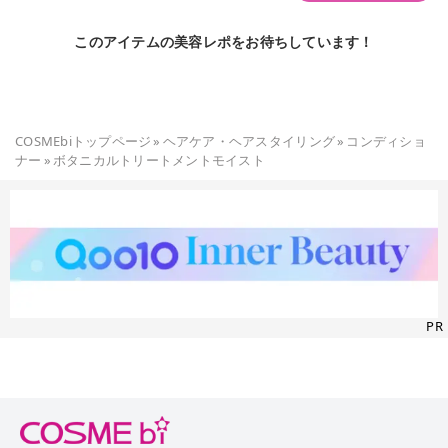
感じる フルーツの香りがして癒されます💕 ◯仕上がり◯ まさ
に、うるツヤ‼️ 私はハイブリーチを何度も繰り返している髪な
このアイテムの美容レポをお待ちしています！
ので アウトバストリートメントを つけないと正直このシャンプ
ー&トリートメントのみではダメージは 補えなかったのですが
まとまり感と自然なツヤを 感じました😊 ハイダメージじゃな
い方なら めちゃくちゃ良いと感じるかも💡 ◯感想◯ ミディア
ムヘアで1プッシュで もこもこに泡立ち頭皮マッサージをして
COSMEbiトップページ
»
ヘアケア・ヘアスタイリング
»
コンディショ
いても泡がへこたれなくて 洗い心地すごく良かったです✨ シリ
ナー
»
ボタニカルトリートメントモイスト
コンフリーなので シャンプーを流した際は少し 軋みが気になり
ましたが、 トリートメントをすると めちゃくちゃスルスルにな
ります😊 この価格でこのクオリティーは とても良いと思いま
した☆ 香りのレイヤードもポイント高いかなぁ🌼 まだ使った事
がない方がいたら 是非一度手に取ってみてくださいね❣️ 最後ま
でお読みいただきありがとうございました😊❣️ いいね！&フォ
ローしていただけたらとても嬉しい励みになります❣️よろしく
お願いいたします🙇‍♀️✨✨✨ #BOTANIST #シャンプー&トリートメ
ント #モニター
PR