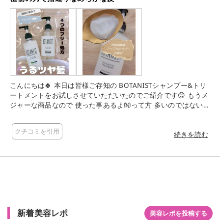
こんにちは🍀 本日は皆様ご存知の BOTANISTシャンプー&トリ
ートメントをお試しさせていただいたのでご紹介です😊 もうメ
ジャーな商品なので 使った事あるよ👐って方 多いのではないで
しょうか？❣️ 私は認知はしていたものの 初めて使用したので私
なりの感想を書いていきたいと思います💡 私が今回使用したの
クチコミを引用
は、 モイストタイプでしっとりした まとまりのある髪に洗い上
続きを読む
げてくれる効果が期待できるもので、 シャンプー&トリートメ
ント共に ✔️シリコン ✔️合成着色料 ✔️パラベン ✔️サルフェート
(シャンプーのみ) フリー処方になっているようで 日々蓄積して
いく心配がなく 安心して使用できますね😃✨ また、 ✔️植物の
恵みが髪内部に浸透補修 ✔️髪に必要なうるおいを保水する 働
き ✔️植物本来の輝きを髪へ などの効果が期待できるみたい
です✨ ◯香り◯ シャンプーとトリートメントで 異なる香りで
新着美容レポ
すが、 レイヤードした時にもとっても 華やかでみずみずしさを
美容レポを投稿する