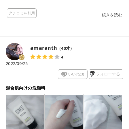
分立てしたような、角がしっかりと立った、なめらかで濃密で
きめ細やかなもっっちりとした泡ができました✨ 肌に塗布する
クチコミを引用
ともっちりとした泡の感触がとても気持ち良いいです。 しっか
続きを読む
りとして存在感のある泡なので、泡が潰れて消えたりしないの
で、肌を擦らずにやさしく洗えました🤍 洗い上がりもつっぱっ
たりせず、さっぱりしました✨ 香りもとてもいいです。 「清ら
かでフレッシュなティーツリーとペアーの香り」とのことで
す。 香りのするものが大好きなので、癒されながら洗顔するこ
amaranth
（
40
才）
とができました。 BOTANISTの製品はどれも良い香りがして、
それぞれ違う香りなのですが、どれもどストライクで、お気に
4
入りです✨ 香りがするものが好きな方、さっぱりとした洗い上
2022/09/25
がりが好みの方におすすめです✨
いいね(
3
)
フォローする
混合肌向けの洗顔料