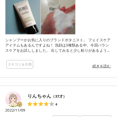
シャンプーがお気に入りのブランドボタニスト。 フェイスケア
アイテムもあるんですよね！ 洗顔は3種類ある中、今回バラン
スケアをお試ししました。 出してみると少し粘りがあるような
テクスチャー。 泡立てるともっちりとしたもこもこ泡があっと
いう間にできて、摩擦レスで包み込むように洗顔できます。 さ
クチコミを引用
っぱり感がありつつ潤いもある洗い心地がとっても気持ちい
続きを読む
い！ ティーツリーとペアーの香りで、ほのかに甘くて清潔感が
感じられます。
りんちゃん
（
37
才）
4
2022/11/09