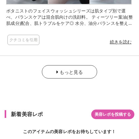
ボタニストのフェイスウォッシュシリーズは肌タイプ別で選
べ、バランスケアは混合肌向けの洗顔料。 ティーツリー葉油(整
肌成分)配合、肌トラブルをケア◎ 水分、油分バランスを整えな
めらかな肌へ洗い上げます◎ きめ細かくてふわふわの泡が簡単
にできる◎ ティーツリーとペアーのフルーティな香り◎ 洗い上
クチコミを引用
がりはけっこうさっぱり、でも潤いはしっかり守ってくれるよ
続きを読む
うな使い心地です。
もっと見る
新着美容レポ
美容レポを投稿する
このアイテムの美容レポをお待ちしています！