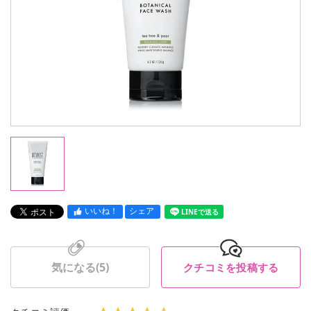
いいね！
シェア
LINEで送る
気になる(
5
)
クチコミを投稿する