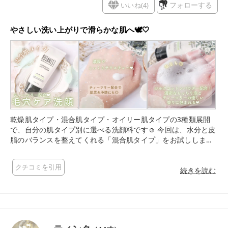
いいね(
4
)
フォローする
やさしい洗い上がりで滑らかな肌へ🕊🤍
乾燥肌タイプ・混合肌タイプ・オイリー肌タイプの3種類展開
で、自分の肌タイプ別に選べる洗顔料です☺️ 今回は、水分と皮
脂のバランスを整えてくれる「混合肌タイプ」をお試ししまし
た🌈🫧 混合肌向けのこちらは、 ✔︎Tゾーンのテカリが気になる
✔︎部分的な乾燥が気になる 方におすすめ！ 肌タイプ別に分かれ
クチコミを引用
ている洗顔は少ないので嬉しいですね✨混合肌向けの洗顔は初
続きを読む
めてです🤭 ◇商品特徴 ✔︎ティーツリー*1配合。 *1 ティーツリ
ー葉油（整肌成分） ✔︎もっちりシルクコットン濃密泡で毛穴汚
れをやさしく吸着洗浄 ✔︎サスティナブルなパッケージ サトウキ
ビ由来のバイオマスプラスチックを使用した環境対応チューブ
✔︎肌のことを考えた7つのフリー アルコールフリー パラベンフ