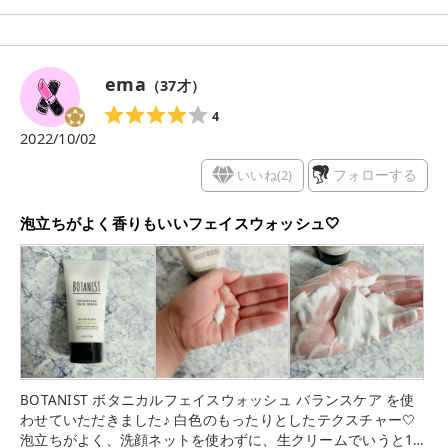
良いので、リピートしたい商品です(^^)
ema
（
37
才）
4
2022/10/02
いいね(
2
)
フォローする
泡立ちがよく香りもいいフェイスウォッシュ🤍
BOTANIST ボタニカルフェイスウォッシュ バランスケア を使
わせていただきました♪ 白色のもったりとしたテクスチャー🤍
泡立ちがよく、洗顔ネットを使わずに、生クリームでいうと10