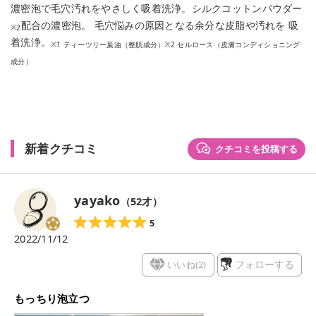
濃密泡で毛穴汚れをやさしく吸着洗浄。シルクコットンパウダー
配合の濃密泡。 毛穴悩みの原因となる余分な皮脂や汚れを 吸
※2
着洗浄。
※1 ティーツリー葉油（整肌成分）※2 セルロース（皮膚コンディショニング
成分）
新着クチコミ
クチコミを投稿する
yayako
（
52
才）
5
2022/11/12
いいね(
2
)
フォローする
もっちり泡立つ