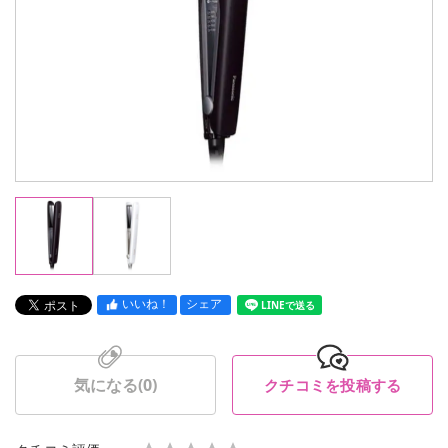
いいね！
シェア
LINEで送る
気になる(
0
)
クチコミを投稿する