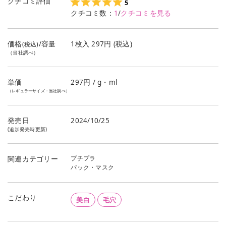
クチコミ評価
5
クチコミ数：
1
/
クチコミを見る
価格
/容量
1枚入 297円 (税込)
(税込)
（当社調べ）
単価
297
円 / g・ml
（レギュラーサイズ・当社調べ）
発売日
2024/10/25
(追加発売時更新)
プチプラ
関連カテゴリー
パック・マスク
こだわり
美白
毛穴