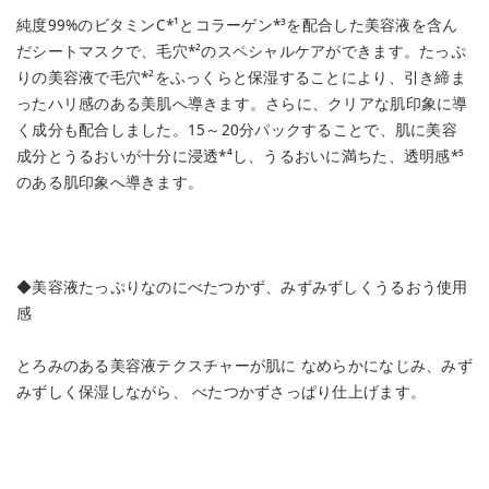
純度99%のビタミンC*¹とコラーゲン*³を配合した美容液を含ん
だシートマスクで、毛穴*²のスペシャルケアができます。たっぷ
りの美容液で毛穴*²をふっくらと保湿することにより、引き締ま
ったハリ感のある美肌へ導きます。さらに、クリアな肌印象に導
く成分も配合しました。15～20分パックすることで、肌に美容
成分とうるおいが十分に浸透*⁴し、うるおいに満ちた、透明感*⁵
のある肌印象へ導きます。
◆美容液たっぷりなのにべたつかず、みずみずしくうるおう使用
感
とろみのある美容液テクスチャーが肌に なめらかになじみ、みず
みずしく保湿しながら、 べたつかずさっぱり仕上げます。