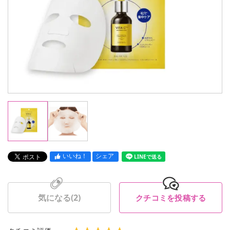
いいね！
シェア
LINEで送る
気になる(
2
)
クチコミを投稿する