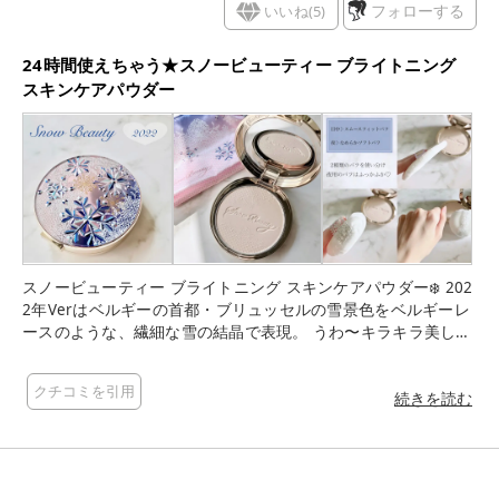
いいね(
5
)
フォローする
24時間使えちゃう★スノービューティー ブライトニング
スキンケアパウダー
スノービューティー ブライトニング スキンケアパウダー❄️ 202
2年Verはベルギーの首都・ブリュッセルの雪景色をベルギーレ
ースのような、繊細な雪の結晶で表現。 うわ〜キラキラ美し
い…！ ずっと見ていたくなっちゃう。 肝心のパウダーもこだわ
りが詰まっています。 美白有効成分「４MSK*」を配合。 メラ
クチコミを引用
ニンの生成を抑え、つけている間シミ・そばかすを防ぎます。
続きを読む
さらに新配合の保湿成分「シアバター」がうるおいベールで包
み込み、自然なつやと透明感のある肌へ導いてくれます。 *メ
トキシサリチル酸カリウム塩 仕上がりはサラッサラ。 色は
ほとんど付かず、ナチュラルに透明感がアップ。 メイク後に使