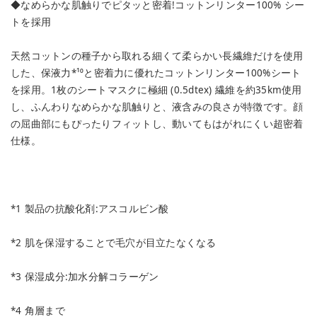
◆なめらかな肌触りでピタッと密着!コットンリンター100% シー
トを採用
天然コットンの種子から取れる細くて柔らかい長繊維だけを使用
した、保液力*¹⁰と密着力に優れたコットンリンター100%シート
を採用。1枚のシートマスクに極細 (0.5dtex) 繊維を約35km使用
し、ふんわりなめらかな肌触りと、液含みの良さが特徴です。顔
の屈曲部にもぴったりフィットし、動いてもはがれにくい超密着
仕様。
*1 製品の抗酸化剤:アスコルビン酸
*2 肌を保湿することで毛穴が目立たなくなる
*3 保湿成分:加水分解コラーゲン
*4 角層まで