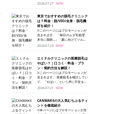
ナーパッド」は、化粧水や美容液を
2026.07.27
NEW
たっぷり含ませた丸型のコットンパ
ッド状のスキンケアアイテムです。
トナーパッドは洗顔後に肌をやさし
東京でおすすめの脱毛クリニック
く拭き取ることで、古い角質や余分
は？料金・顔/VIO/全身・脱毛機
な皮脂汚れをオフしながら、うるお
材を紹介！
いを与えられるのが特徴✨ さらに、
※このページにはプロモーションが
気になる部分には数分のせて部分用
含まれます。 「毎日のムダ毛処理、
パックとしても使用できるため、1
本当に面倒…」「夏に向けてツルツ
枚で「拭き取り」と「保湿ケア」の
ル肌になりたい！」 そう思って東京
2026.07.23
NEW
両方を叶えられます。 韓国コスメブ
で医療脱毛を探し始めても、クリニ
ランドを中心に人気を集めていまし
ックがたくさんありすぎてどこを選
たが、現在では日本でも定番のスキ
べばいいの？と迷ってしまいますよ
エミナルクリニックの医療脱毛は
ンケアアイテムとして幅広い世代に
ね。 この記事では、医療脱毛の基本
やばい？｜口コミ・料金・プラ
愛用されています。 トナーパッドの
から、東京で特に通いやすいフレイ
ン・契約方法を解説！
特徴 トナーパッドと拭き取り化粧水
アクリニック・レジーナクリニッ
※このページにはプロモーションが
の違い 「トナーパッド」と「拭き取
ク・エミナルクリニック・リゼクリ
含まれます。 医療脱毛を検討してい
り化粧水」はどちらも洗顔後に使用
ニックの4院について、分かりやす
て、「やばい」という声に不安を抱
するスキンケアアイテムですが、使
く解説します。 自分にぴったりのク
える方も多いのではないでしょう
2026.07.21
NEW
い方や特徴に違いがあります。 トナ
リニックを見つけて、面倒な自己処
か。 この記事では、エミナルクリニ
ーパッドは、化粧水があらかじめパ
理から卒業しちゃいましょう♪ クリ
ックの全身脱毛プランの詳しい料金
ッドに含まれているため、コットン
ニック 全身＋VIO 全身＋VIO＋顔 特
体系をはじめ、学生や友人同士でお
CANMAKEの大人気むちぷるティ
を用意する手間がなく、忙しい朝で
徴 脱毛器 詳細 フレイアクリニック
得になる割引キャンペーン、無料カ
ントを徹底紹介
もサッと使えるのが魅力です。 ま
52,800円(税込)/5回 94,600円(税
ウンセリングから施術までの具体的
※本ページにはプロモーションが含
た、保湿成分を豊富に配合した商品
込)/5回 肌への負担に配慮しなが
なステップを分かりやすく解説しま