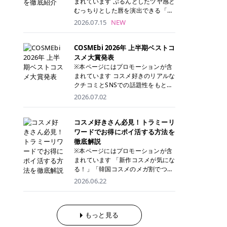
まれています ぷるんとしたツヤ感と
が多く、拭き取り後にそのまま部分
ら、コストパフォーマンスも重視し
す。 これから手軽に全身医療脱毛を
むっちりとした唇を演出できる「C
用パックとして使えるトナーパッド
たい方に！ メディオスターモノリス
始めたいと考えている方は、ぜひ最
ANMAKE（キャンメイク）むちぷる
2026.07.15
NEW
も増えています。 一方、拭き取り化
メディオスターNeXT PRO 公式サイ
後までチェックして、ご自身にぴっ
ティント」。 ティントならではの色
粧水は液体タイプのため、コットン
ト> レジーナクリニック 52,800円
たりのクリニック選びの参考にして
持ちに加え、プランパー効果※と保
に含ませて使用します。 使用量を調
(税込)/5回 99,000円(税込)/5回 ジェ
ください！ クリニック 全身＋VIO
湿ケアも叶えられることから、SNS
COSMEbi 2026年 上半期ベストコ
整しやすく、お気に入りの化粧水を
ントルシリーズを選べるため、脱毛
全身＋VIO＋顔 特徴 脱毛器 詳細 フ
でも話題の人気リップです。 「自分
スメ大賞発表
使いたい方やコストを抑えて続けた
機にこだわりたい方におすすめ！ ジ
レイアクリニック 52,800円(税込)/5
にはどのカラーが似合う？」「イエ
※本ページにはプロモーションが含
い方にもおすすめです。 トナーパッ
ェントルマックスプロ ジェントルマ
回 94,600円(税込)/5回 肌への負担
ベ・ブルベ別のおすすめは？」と気
まれています コスメ好きのリアルな
ドのメリット トナーパッドは、角質
ックスプロプラス ジェントルレーズ
に配慮しながら、コストパフォーマ
になっている方も多いのではないで
クチコミとSNSでの話題性をもとに
ケア・保湿ケア・部分用パックまで
プロ ソプラノチタニウム 公式サイ
ンスも重視したい方に！ メディオス
しょうか。 今回は6色のスウォッチ
選出された、COSMEbi 2026年上半
1枚で行える便利なスキンケアアイ
2026.07.02
ト> エミナルクリニック 49,500円
ターモノリス メディオスターNeXT
とともにご紹介！それぞれの色味や
期のベストコスメが決定！ 話題性・
テムです。 ここでは、トナーパッド
(税込)/6回 93,500円(税込)/6回 エミ
PRO 公式サイト> レジーナクリニッ
おすすめのパーソナルカラー、どん
使用感・仕上がりすべてを兼ね備え
を取り入れるメリットをご紹介しま
ナルクリニックの始めやすい料金設
ク 52,800円(税込)/5回 99,000円(税
なメイクに合うのかまで詳しく解説
た名品たちを、カテゴリ別にご紹介
コスメ好きさん必見！トラミーリ
す。 古い角質や皮脂汚れをやさしく
定！月々払いも安くて通いやすい ク
込)/5回 ジェントルシリーズを選べ
します✨ ※メイクアップ効果による
します。 本記事では、2025年11月
ワードでお得にポイ活する方法を
オフ トナーパッドを使用すること
リスタルプロ 公式サイト> リゼクリ
るため、脱毛機にこだわりたい方に
CANMAKE むちぷるティントとは？
～2026年4月までの半年間におい
徹底解説
で、洗顔だけでは落としきれない古
ニック 109,800円(税込)/5回 144,80
おすすめ！ ジェントルマックスプロ
CANMAKE むちぷるティントは、テ
て、COSMEbi内でのクチコミとSN
い角質や余分な皮脂汚れをやさしく
※本ページにはプロモーションが含
0円(税込)/5回 毛質に合わせて脱毛
ジェントルマックスプロプラス ジェ
ィント・プランパー・保湿ケアを1
Sでの話題性を元に選出されたコス
拭き取り、なめらかな肌へ整えま
まれています 「新作コスメが気にな
機を選択可能！有効期限も5年と長
ントルレーズプロ ソプラノチタニウ
本で叶えるリップです。 するすると
メやスキンケアなどの化粧品を「総
す。 保湿ケアまで1枚でできる 保湿
る！」「韓国コスメのメガ割でつい
くマイペースに通いやすい ラシャ
ム 公式サイト> エミナルクリニック
塗れるなめらかなテクスチャーで、
合」「デパコス」「プチプラ」「韓
成分を配合したトナーパッドなら、
買いすぎてしまう……」 そんな美容
メディオスターNeXT PRO ジェント
2026.06.22
49,500円(税込)/6回 93,500円(税
縦ジワをカバーしながら、むっちり
国コスメ」に分けて1位～3位までを
肌へうるおいを与えながらスキンケ
好きさんにおすすめなのが「トラミ
ルYAGプロ 公式サイト> ｜そもそも
込)/6回 エミナルクリニックの始め
としたツヤのある唇を演出します。
ランキング形式で発表！ 2026年上
アできるため、忙しい朝や夜の時短
ーリワード」です！ 普段のお買い物
医療脱毛って？エステ脱毛と何が違
やすい料金設定！月々払いも安くて
さらに、美容保湿成分を配合してい
半期 総合大賞 AMUSE（アミュー
ケアにもぴったりです。 部分パック
を少し工夫するだけでポイントを貯
うの？ 脱毛を考えたときに、まず悩
通いやすい クリスタルプロ 公式サ
るため、乾燥しにくくデイリー使い
ズ）「 ジェルフィットグロス」 👑
としても使える 多くのトナーパッド
められるため、コスメやスキンケア
もっと見る
むのが「医療脱毛とエステ脱毛、ど
イト> リゼクリニック 109,800円(税
にもぴったり！ アイテム詳細を見る
「ジェルフィットグロス」の特徴 唇
は、乾燥が気になる頬や額、小鼻な
にかかる費用を少しでも抑えたい方
っちがいいの？」ということではな