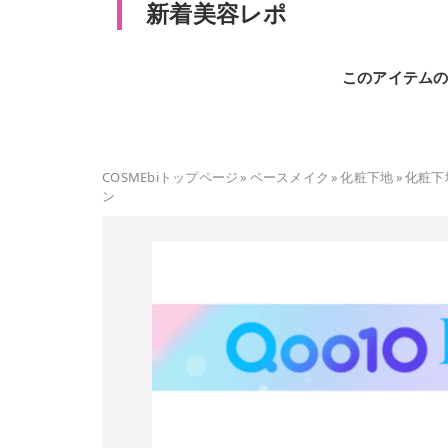
新着美容レポ
このアイテム
COSMEbiトップページ
»
ベースメイク
»
化粧下地
»
化粧下
ン