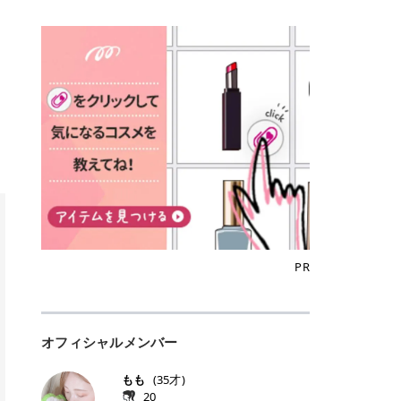
込)/5回 144,800円(税込)/5回 毛質に
Qoo10でのご購入はこちら CANMA
に触れた瞬間、ぷるんとしたジェリ
どに数分のせることで、集中保湿ケ
にぴったり。 Qoo10も、オリヤン
いでしょうか。 ズバリ、効果を実感
合わせて脱毛機を選択可能！有効期
KE むちぷるティント全色一覧 モモ
ーグロスが広がり、ふっくらボリュ
アとしても活用できます。 トナーパ
も、＠cosmeも、いつものコスメ購
するまでの期間や必要な施術回数が
限も5年と長くマイペースに通いや
｜血色感じるヌーディーピンク 桃の
ーム感のある仕上がりに✨ まるでリ
ッドの選び方 トナーパッドは、配合
入を“ちょっとお得”に変えられるの
大きな違いとして挙げられます！ 医
すい ラシャ メディオスターNeXT P
ような血色感を演出するヌーディー
フティングしたような、新しいリッ
成分やパッドの素材によって特徴が
が、トラミーリワードです✨ 今回
療脱毛は、医療機関（クリニックや
RO ジェントルYAGプロ 公式サイト
ピンク。 黄みと青みのバランスが良
プティンググロス💄 実際に使用した
異なります。 自分の肌悩みや理想の
は、トラミーリワードの特徴や活用
皮膚科など）だけで扱える高出力の
> ※医療脱毛は自由診療です。治療
く、自然になじむコーラル系カラー
方のクチコミ > 5 > プルプル > 唇に
仕上がりに合わせて選ぶことで、毎
方法、美容好きさんにおすすめな理
レーザーを使って、発毛組織にアプ
には赤み、痒み、火傷、毛嚢炎、一
です。 自然な血色感をプラスしてく
塗るPDRNグロス > > AMUSE ジェ
日のスキンケアに取り入れやすくな
由を詳しくご紹介します！ トラミー
ローチする施術といわれています。
時的な硬毛化などのリスクが伴いま
れるので、ナチュラルメイクとの相
ルフィットグロス > > ぷっくりツヤ
ります。 肌悩みに合わせて選ぶ パ
リワードとは？ 「トラミーリワー
そのため、少ない回数で永久脱毛
す。 目次▼ 1. エミナルクリニック
性抜群。 可愛らしく、多幸感のある
ツヤだけどベタっとした感じはなく
ッドの素材で選ぶ トナーパッドの使
ド」は、東証グロース上場企業であ
（※）を目指すことができます。
の魅力とは？選ばれる3つの特徴 ・
印象に仕上がります。 ワインベリー
て使いやすいですね。プランピング
い方 洗顔後すぐの清潔な肌に使用し
る株式会社アイズが運営する、安
（※永久脱毛とは一生毛が1本も生
最短6か月からの脱毛プランが選べ
｜気品をまとうローズレッド 深みの
効果で少しスーッとします。ここは
ます。 STEP1 エンボス面（凹凸
心・安全なポイントサイト機能で
えてこないという意味ではなく、ア
る！ ・全国60院以上＆21時まで営
ある青みレッド。 大人っぽく華やか
好き嫌いがあるかもしれませんが慣
面）で顔全体をやさしく拭き取りま
す。 トラミーリワードは、トラミー
メリカの基準に基づき「長期間にわ
業！ ・痛みに配慮した医療脱毛器の
な印象を与えるベリーカラーです。
れますね。 > > 分かりにくいけど、
す。 特に小鼻・あご・額など皮脂や
会員向けのポイントサービスです。
たって毛量が明らかに減少している
導入と肌トラブル対応 2. エミナル
ひと塗りで顔全体が華やかになり、
チップは片面がツルツル、片面がモ
古い角質が気になる部分は丁寧にな
対象ショップやサービスを利用する
状態が維持されること」を指しま
クリニックの口コミ・評判 3. エミ
リップを主役にしたメイクが完成。
ケモケになってます。 > > 桜グロス
じませましょう。 STEP2 パッドを
ことでポイントを獲得でき、貯まっ
す。） 一方のエステ脱毛は、出力が
ナルクリニックの全身脱毛料金プラ
クールで上品な雰囲気を演出できま
【日本限定色】：上品なピンクベー
裏返し、フラット面で顔全体をやさ
たポイントはAmazonギフト券やド
優しい機器を使うため痛みが少ない
ン ・全身脱毛の基本コースと料金
す。 フィグピューレ｜色っぽさと上
ジュ > > すももパールグロス【日本
PR
しく押さえながら化粧水をなじませ
ットマネーなどに交換できます。 普
のがメリットですが、毛根を破壊す
・追加費用がかからないシステム ・
品さを叶える赤みローズ 赤みとくす
限定色】：微細なラメがきらめく血
ます。 STEP3 その後は美容液・乳
段のネットショッピングを活用しな
ることはできないので一時的な減毛
支払い方法｜決済方法と医療ローン
みをほどよく含んだローズカラー。
色がよく見えるピンク。 > > どちら
液・クリームなど、普段どおりのス
がらポイントを貯められるため、ポ
にとどまります。結果的に、何度も
の活用も！ 4. エミナルクリニック
ニュートラルな発色で、肌色を選び
も上品で使いやすい色ですね。すも
キンケアを行います。 乾燥が気にな
イ活初心者でも始めやすいのが魅力
通う必要が出てくることが多くなり
の熱破壊式の脱毛機 5. エミナルク
にくい万能カラーです。 派手すぎず
もパールグロスの方がラメが入って
る部分には2〜5分程度のせて部分用
です✨ トラミーリワードの特徴 普
ます。 なお、医療脱毛は保険がきか
リニックのお得な割引・キャンペー
オフィシャルメンバー
落ち着いた印象に仕上がり、オン・
いるので華やかそうに見えるけど、
パックとして使用するのもおすすめ
段よく使っているコスメ通販サイト
ない自由診療なので、クリニックに
ン制度 ・学生プラン｜学生証の提示
オフ問わず使いやすいカラー。 きれ
付けてみると落ち着いた色ですね。
です。 おすすめトナーパッド7選 こ
を、トラミーリワード経由にするだ
よって料金設定が自由に決められて
で割引 ・ペア限定プラン｜家族や友
いめメイクにもカジュアルメイクに
> > スキンケア成分が配合されてい
もも
(
35
才)
こからは、保湿ケアや肌荒れケア、
けでポイントが貯まるのが大きな魅
います。だからこそ、しっかり比較
人と一緒にスタートできる ・他社か
もマッチします。 ラズベリーケーキ
て保湿もしっかりしてくれます。最
20
毛穴ケアなど目的別におすすめのト
力です✨ 例えば、、、 ・メガ割の
して選ぶことが大切なのです。 医療