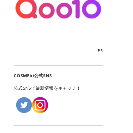
こからは、東京で人気のフレイアク
カリしたくありませんよね。エミナ
ント おすすめパーソナルカラー 02
> あんずのほのかに甘い香りがしま
るカーミングケアパッド」 ツボクサ
OFFクーポンなどを使って、SNSで
リニック・レジーナクリニック・エ
ルクリニックなら、最短1ヶ月ペー
モモ イエベ春・ブルベ夏 03 ワイン
すが > 強くないのでいつでも使える
エキス（保湿成分）配合で、肌荒れ
バズっている美容液やパック、限定
ミナルクリニック・リゼクリニック
スで通えるため、最短6ヶ月の全身
ベリー ブルベ冬 05 フィグピューレ
印象です > > 1本持っていると髪だ
や赤みが気になる肌をやさしく整え
の豪華キットをどこよりもお得にゲ
の4院について、おすすめのポイン
脱毛プランを選ぶことができます！
ブルベ夏・イエベ春 06 ラズベリー
けではなくボディやネイルケアにも
る低刺激設計のトナーパッドです。
ットできます✨ 豊富でリアルな口コ
トを詳しくご紹介します！ フレイア
（※予約状況や脱毛効果の個人差に
ケーキ ブルベ夏・ブルベ冬 07 フル
使えるのも◎ > > 引用元:コスメビ
アイテム詳細を見るQoo10での購入
ミや、ブランド公式ショップの出店
クリニック：選べるプランと女子に
よっては、6ヵ月で完了しない場合
ーツオレ イエベ春 40th ストロベリ
アイテム詳細を見るAmazonでのご
はこちら 4. SKINFOOD キャロット
も充実しているため、新作チェック
優しい手厚いサポート♡ ※満足度9
もあります）。 さらに、連続照射が
ーボンボン ブルベ夏 アイテム詳細
購入はこちら 2026年上半期 総合3
カロテン カーミングウォーターパッ
からリピート買いまで、美容マニア
6% 集計機関・アンケート内容：社
できる医療脱毛器を使っているた
を見るQoo10でのご購入はこちら
位 MAJOLICA MAJORCA（マジョリ
ド 「ゆらぎがちな肌をやさしく整え
の「欲しい」がすべて詰まったお買
内・施術済みフレイア顧客向けのア
め、全身の施術でも1回約60分で終
迷ったらこのカラーがおすすめ！ ナ
カ マジョルカ）「シャドーカスタマ
る植物由来カーミングケア」 βカロ
い物天国です。 Qoo10はこちら @C
ンケート 対象期間：2024/12/11～2
わります。 全国60院以上＆21時ま
PR
チュラルメイクなら「02 モモ」 自
イズ」 👑「シャドーカスタマイズ」
テンを含むにんじん由来成分で、乾
OSME アットコスメ（@cosme）
025/5/15 アンケート数:12606 フレ
で営業！ お仕事や学校の帰りにサク
然な血色感を演出できる万能カラ
の特徴 まばゆく発色フォルム整形シ
燥や外的刺激で不安定になりやすい
は、日本の美容マニアなら誰もが一
イアクリニックは、都内に新宿や渋
ッと寄りたい！という方にもエミナ
ー。 オフィスメイクなら「40th ス
ャドウ✨ 吸いこまれそうな奥行きの
肌をやさしく整えます。軽やかな使
度はお世話になる日本最大級の化粧
谷、銀座など7院があり、どこも駅
ルは強い味方。北海道から沖縄まで
トロベリーボンボン」 上品で落ち着
ある目もとをかなえる、フォルム整
用感も特長です。 アイテム詳細を見
品クチコミサイトです✨ 一番の魅力
から近くてアクセス抜群。平日は夜
全国に60院以上を展開しており、ど
いた印象に仕上がります。 毎日使い
形パウダーシャドウ。ひと塗りでま
るQoo10での購入はこちら 5. ANU
は、2,000万件を超える圧倒的なボ
COSMEbi公式SNS
21時まで開いているので、お仕事や
こも駅チカの好立地なんです。しか
やすい万能カラーなら「05 フィグ
ばゆく発色し、光の効果で目もとが
A 8ヒアルロン酸カテキンカーミン
リュームのリアルなクチコミ検索機
学校帰りにも通いやすいクリニック
も夜21時まで開いているので、忙し
ピューレ」 シーンを選ばず使える人
立体的に生まれ変わります。 実際に
グパッド 「うるおいを与えながら肌
能にあります。 自分の年齢や肌質
です。 ♡クイックプラン 時間をか
い毎日でも無理なく予定に組み込め
公式SNSで最新情報をキャッチ！
気カラーです。 韓国メイク・透明感
使用した方のクチコミ > 5 > 鮮やか
のキメを整えるバランスケアパッ
（乾燥肌・敏感肌など）、あるいは
けてしっかり脱毛。割引制度や保証
ます（※店舗によって診察時間は異
重視なら「06 ラズベリーケーキ」
発色✨ 吸い込まれそうな奥行きのあ
ド」 カテキン*1配合の極薄パッド
「毛穴」「美白」といった肌の悩み
サービスは充実！ 全身＋VIO 52,80
なります）。 そして嬉しいのが、施
青みピンクが透明感を引き立てま
る目もとを作れるアイシャドウ♡ >
で、肌にうるおいを与えながらキメ
に合わせてクチコミを絞り込めるた
0円(税込) 5回コース 所要時間が60
術室がカーテン仕切りではなくドア
す。 イエベ春なら「07 フルーツオ
パウダータイプなのに粉っぽさがな
を整え、すこやかな肌状態へ導くデ
め、自分に本当に合うコスメを失敗
分で完了 全身＋VIO＋顔 94,600円
付きの完全個室になっていること！
レ」 やわらかく可愛らしい印象に仕
くぴたっと密着♡発色が良くて煌め
イリーケアアイテムです。 *1 チャ
せずに見つけられる美容の羅針盤と
(税込) 5回コース 36箇所の脱毛が可
女性専用のプライベート空間なの
上がります。 よくある質問💡 色持
くパールが美しい✨ > 単色でも綺麗
カテキン（整肌成分） アイテム詳細
して絶大な信頼を得ています。 さら
能 ♡安心プラン １回、５回コー
で、周りの目を気にせずリラックス
ちはいい？ むちぷるティントはティ
にグラデーションを作れて簡単に立
を見るQoo10での購入はこちら 6.
に、年に数回発表される「ベストコ
ス、８回コースがあり、コース終了
して施術を受けられます。 痛みに配
ント処方のため、塗布後は色が定着
体感を出せます✨ > > カラーの名前
MEDIHEAL PDRNリフティングパッ
スメアワード（ベスコス）」は、日
後の追加照射の料金も設定していま
慮した医療脱毛器の導入と肌トラブ
しやすく、飲み物を飲んだあとでも
がまた可愛い💕 > PK321 ひとひら
ド 「ハリ感を意識したケアで肌をな
本の美容トレンドを大きく左右する