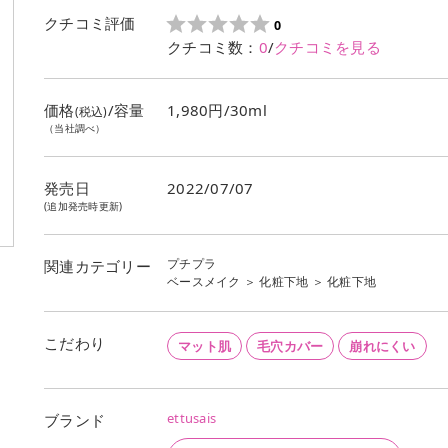
クチコミ評価
0
クチコミ数：
0
/
クチコミを見る
価格
/容量
1,980円/30ml
(税込)
（当社調べ）
発売日
2022/07/07
(追加発売時更新)
プチプラ
関連カテゴリー
ベースメイク
＞
化粧下地
＞
化粧下地
こだわり
マット肌
毛穴カバー
崩れにくい
ettusais
ブランド