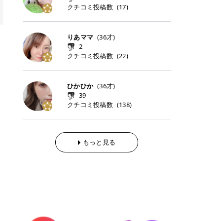
らの「のりかえ」や「お友だち紹
｜甘く可愛いモーヴピンク 鮮やかな
近、乾燥していた唇がプルンと見え
クチコミ投稿数
ナーパッドをご紹介します。 毎日使
タイミングで利用することが多いQ
(
17
)
脱毛の「熱破壊式」と「蓄熱式」と
介」も！ 6. 予約から脱毛施術まで
青みを感じるラズベリーピンク。 フ
てうれちい！ > > 引用元:コスメビ
いやすいトナーパッドから、スペシ
oo10 ・口コミを見ながら購入する
は？ 医療脱毛のレーザー機器には、
のステップ ・無料カウンセリングの
ェミニンな雰囲気を演出できる可愛
アイテム詳細を見るQoo10でのご購
ャルケアにぴったりなトナーパッド
＠cosme ・韓国コスメをチェック
大きく分けて「熱破壊式」と「蓄熱
予約方法 ・カウンセリング当日の持
らしいカラーです。 透明感を引き立
入はこちら 2026年上半期 総合2位
まで厳選しました。 1. MEDICUBE
する際によく見るOLIVE YOUNG GL
式」の2種類があり、それぞれ得意
りあママ
(
36
才)
ち物 ・医師の問診とプラン提案 ・
てながら、甘さのある印象に。 韓国
柳屋（ヤナギヤ）「柳屋 あんず
PDRNピンクコラーゲンゲルトナー
OBAL など、すでに使い慣れている
な毛質が違います。 * 熱破壊式 高
施術当日の流れと次回予約の取り方
2
メイクやピンクメイクとも相性抜群
油」 👑「柳屋 あんず油」の特徴 1
パッド 「うるおいとハリ感をサポー
サイトが対象になっている場合も多
出力のレーザーをバチッ！と当て
7. 店舗一覧と美容医療メニュー ・
クチコミ投稿数
(
22
)
です。 フルーツオレ｜ピュア感あふ
00％植物由来の「柳屋 あんず油」
トし、なめらかな肌へ導く高密着ゲ
く、お買い物の内容や流れを変える
て、毛根の発毛組織に向けてレーザ
全国60院以上！エミナルクリニック
れるミルキーコーラル 白みを含んだ
フワッと香りさらっとまとまり、ツ
ルパッド」 PDRNやコラーゲン成分
必要はありません。 「どうせ買う予
ーを照射します。ワキやVIOのよう
の店舗一覧 ・脱毛だけじゃない！美
ミルキーなコーラルカラー。 やさし
ヤのある美しい髪に導きます。 ヘア
を配合し、乾燥やハリ不足が気にな
定だったコスメ」をトラミーリワー
な、太くて濃い毛にも使用が可能で
容医療メニュー 8. まとめ ｜エミナ
くふんわり発色し、粘膜リップのよ
だけでなく、ボディケア・ネイルケ
ひかひか
(
36
才)
る肌をしっとり整えるゲルタイプの
ドを経由するだけで、ポイントも一
す！その分、輪ゴムで弾かれたよう
ルクリニックの魅力とは？選ばれる
うな仕上がりになります。 柔らかく
アなど幅広く保湿ケア。 実際に使用
39
トナーパッド。密着力が高く、スキ
緒に受け取れる、そんな手軽さがあ
な強い痛みを感じやすい傾向があり
3つの特徴 ※1 開業2019年3月20日
可愛らしい印象になり、毎日使いた
した方のクチコミ > 5 > 1本あると
クチコミ投稿数
ンケアの土台ケアとして取り入れや
ります✨ またトラミーリワードに
(
138
)
ます。 * 蓄熱式 低出力のレーザー
～2026年6月30日時点(医療脱毛、
くなるナチュラルカラー。 スクール
便利なオイル😊 > 柳屋 あんず油 >
すいアイテムです。 アイテム詳細を
は、以下のような特徴があります！
を連続で当てて、毛の成長をコント
ハイフ、ダーマペン、美容点滴、医
メイクやオフィスメイクにもおすす
> ──────────── > > 100%植
見るQoo10での購入はこちら 2. BIO
・1ポイント＝1円でわかりやすい
ロールする部分（バルジ領域）にじ
療ダイエットなど) 「早く綺麗にな
めです。 40TH ストロベリーボンボ
物由来のオイル > > 白髪染めで傷ん
DANCE コラーゲンゲルトナーパッ
・選べるe-GIFT・Amazonギフト
わじわ熱を伝える方式です。急激な
りたいけど、痛いのはイヤだし、通
ン｜上品なピンクベージュ 黄みを抑
でいてパサついているので > オイル
ド 「うるおいを与えながら肌をやわ
券・ドットマネーなどに交換できる
熱さを感じにくく、痛みや肌への負
もっと見る
う時間もない…」医療脱毛にそんな
えたクリーミーなピンクベージュ。
は必需品です > > 少しとろみがある
らかく整える保湿ケアパッド」 ゲル
・トラミー会員なら無料で利用でき
担を抑えやすいのが嬉しいポイン
ハードルを感じていませんか？エミ
ほんのり青みを感じる絶妙なカラー
ものの、さらっと軽めのオイル > >
素材ならではの高密着設計で、肌に
る ・ポイ活初心者でも始めやすい
ト。顔や背中などの産毛や細い毛に
ナルクリニックは、そんな私たちの
で、自然な血色感を演出します。 肌
ベタつかなくて髪につけるとサラサ
うるおいを与えながらやさしく整え
編集部が厳選！トラミーリワードお
向いています。 最近は、この両方を
ワガママを叶えてくれるクリニック
になじみながらも、唇をふんわり明
ラでツヤが出ます✨ > > ドライヤー
る保湿特化型トナーパッド。乾燥し
すすめ3選 QOO10 Qoo10（キュー
使い分けられる優秀な脱毛機を導入
なんです！多くの女性から選ばれて
るく見せてくれるカラー。 オフィス
前とドライヤー後に使っていますが
やすい肌をふっくらとした印象に導
テン）は、話題の韓国コスメや最新
しているクリニックも増えているの
いる3つの魅力をご紹介します。 最
メイクやナチュラルメイクにもぴっ
> 髪がペタッとならなくて気に入っ
きます。 アイテム詳細を見るQoo1
のトレンドスキンケアがいち早く、
で、自分の毛質に合わせてお任せで
短6か月からの脱毛プランが選べ
たりです。 アイテム詳細を見るQoo
てます😊 > > ワンタッチキャップな
0での購入はこちら 3. SKIN1004 セ
驚きの価格で手に入る大人気の通販
きることが多いですよ。 ｜東京でお
る！ 「せっかく脱毛を始めたのに、
10でのご購入はこちら イエベ・ブ
ので開けやすく > 1滴ずつ出るので
ンテラ クイックカーミングパッド
サイトです！ 特に年4回開催される
すすめの医療脱毛クリニック4選 こ
次の予約が数ヶ月先…」なんてガッ
ルベ別おすすめカラー むちぷるティ
量を調節しやすく使いやすいです >
「ゆらぎやすい肌をすこやかに整え
ビッグセール「メガ割」では、20%