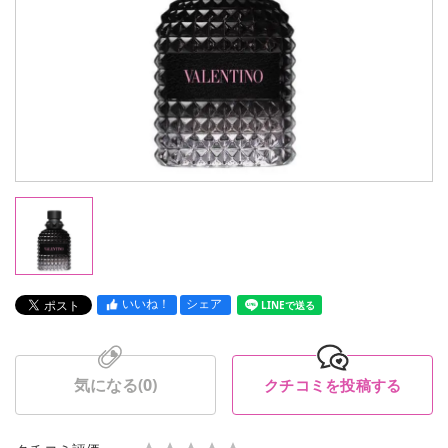
いいね！
シェア
LINEで送る
気になる(
0
)
クチコミを投稿する