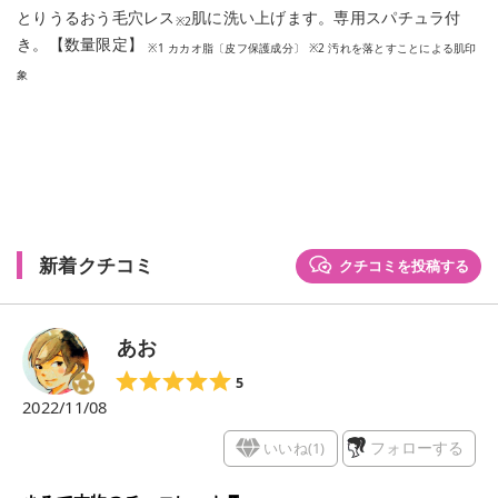
とりうるおう毛穴レス
肌に洗い上げます。専用スパチュラ付
※2
き。【数量限定】
※1 カカオ脂〔皮フ保護成分〕 ※2 汚れを落とすことによる肌印
象
新着クチコミ
クチコミを投稿する
あお
5
2022/11/08
いいね(
1
)
フォローする