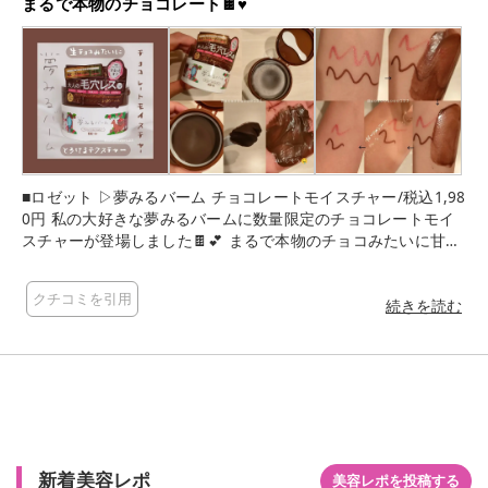
まるで本物のチョコレート🍫♥
■ロゼット ▷夢みるバーム チョコレートモイスチャー/税込1,98
0円 私の大好きな夢みるバームに数量限定のチョコレートモイ
スチャーが登場しました🍫💕 まるで本物のチョコみたいに甘〜
い香り🤤 生チョコみたいにとろっととろけてメイクに馴染み汚
れを浮かす！ ウォータープルーフのマスカラも強く擦らなくて
クチコミを引用
もちゃんと落ちます◎ なのに洗い上がりがつっぱらない😍 好き
続きを読む
❤️笑 あとパッケージもめちゃくちゃかわいい💕 ちなみにマツエ
クしてても使えますよ☺️✨ こちらはロゼット様からいただいた
のだけど、もう自分でも何回もリピートしているお気に入りの
クレンジングバームです🥰
新着美容レポ
美容レポを投稿する