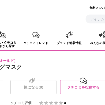
無料メンバ
ム・クチコミ
クチコミトレンド
ブランド新着情報
みんなの
ドから探す
オールド
）
グマスク
気になる(
0
)
クチコミを投稿する
クチコミ評価
0