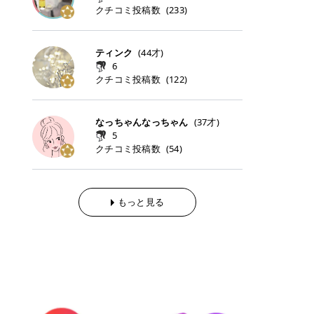
らの「のりかえ」や「お友だち紹
｜甘く可愛いモーヴピンク 鮮やかな
近、乾燥していた唇がプルンと見え
クチコミ投稿数
ナーパッドをご紹介します。 毎日使
タイミングで利用することが多いQ
(
233
)
脱毛の「熱破壊式」と「蓄熱式」と
介」も！ 6. 予約から脱毛施術まで
青みを感じるラズベリーピンク。 フ
てうれちい！ > > 引用元:コスメビ
いやすいトナーパッドから、スペシ
oo10 ・口コミを見ながら購入する
は？ 医療脱毛のレーザー機器には、
のステップ ・無料カウンセリングの
ェミニンな雰囲気を演出できる可愛
アイテム詳細を見るQoo10でのご購
ャルケアにぴったりなトナーパッド
＠cosme ・韓国コスメをチェック
大きく分けて「熱破壊式」と「蓄熱
予約方法 ・カウンセリング当日の持
らしいカラーです。 透明感を引き立
入はこちら 2026年上半期 総合2位
まで厳選しました。 1. MEDICUBE
する際によく見るOLIVE YOUNG GL
式」の2種類があり、それぞれ得意
ティンク
(
44
才)
ち物 ・医師の問診とプラン提案 ・
てながら、甘さのある印象に。 韓国
柳屋（ヤナギヤ）「柳屋 あんず
PDRNピンクコラーゲンゲルトナー
OBAL など、すでに使い慣れている
な毛質が違います。 * 熱破壊式 高
施術当日の流れと次回予約の取り方
6
メイクやピンクメイクとも相性抜群
油」 👑「柳屋 あんず油」の特徴 1
パッド 「うるおいとハリ感をサポー
サイトが対象になっている場合も多
出力のレーザーをバチッ！と当て
7. 店舗一覧と美容医療メニュー ・
クチコミ投稿数
(
122
)
です。 フルーツオレ｜ピュア感あふ
00％植物由来の「柳屋 あんず油」
トし、なめらかな肌へ導く高密着ゲ
く、お買い物の内容や流れを変える
て、毛根の発毛組織に向けてレーザ
全国60院以上！エミナルクリニック
れるミルキーコーラル 白みを含んだ
フワッと香りさらっとまとまり、ツ
ルパッド」 PDRNやコラーゲン成分
必要はありません。 「どうせ買う予
ーを照射します。ワキやVIOのよう
の店舗一覧 ・脱毛だけじゃない！美
ミルキーなコーラルカラー。 やさし
ヤのある美しい髪に導きます。 ヘア
を配合し、乾燥やハリ不足が気にな
定だったコスメ」をトラミーリワー
な、太くて濃い毛にも使用が可能で
容医療メニュー 8. まとめ ｜エミナ
くふんわり発色し、粘膜リップのよ
だけでなく、ボディケア・ネイルケ
なっちゃんなっちゃん
(
37
才)
る肌をしっとり整えるゲルタイプの
ドを経由するだけで、ポイントも一
す！その分、輪ゴムで弾かれたよう
ルクリニックの魅力とは？選ばれる
うな仕上がりになります。 柔らかく
アなど幅広く保湿ケア。 実際に使用
5
トナーパッド。密着力が高く、スキ
緒に受け取れる、そんな手軽さがあ
な強い痛みを感じやすい傾向があり
3つの特徴 ※1 開業2019年3月20日
可愛らしい印象になり、毎日使いた
した方のクチコミ > 5 > 1本あると
クチコミ投稿数
ンケアの土台ケアとして取り入れや
ります✨ またトラミーリワードに
(
54
)
ます。 * 蓄熱式 低出力のレーザー
～2026年6月30日時点(医療脱毛、
くなるナチュラルカラー。 スクール
便利なオイル😊 > 柳屋 あんず油 >
すいアイテムです。 アイテム詳細を
は、以下のような特徴があります！
を連続で当てて、毛の成長をコント
ハイフ、ダーマペン、美容点滴、医
メイクやオフィスメイクにもおすす
> ──────────── > > 100%植
見るQoo10での購入はこちら 2. BIO
・1ポイント＝1円でわかりやすい
ロールする部分（バルジ領域）にじ
療ダイエットなど) 「早く綺麗にな
めです。 40TH ストロベリーボンボ
物由来のオイル > > 白髪染めで傷ん
DANCE コラーゲンゲルトナーパッ
・選べるe-GIFT・Amazonギフト
わじわ熱を伝える方式です。急激な
りたいけど、痛いのはイヤだし、通
ン｜上品なピンクベージュ 黄みを抑
でいてパサついているので > オイル
ド 「うるおいを与えながら肌をやわ
券・ドットマネーなどに交換できる
熱さを感じにくく、痛みや肌への負
もっと見る
う時間もない…」医療脱毛にそんな
えたクリーミーなピンクベージュ。
は必需品です > > 少しとろみがある
らかく整える保湿ケアパッド」 ゲル
・トラミー会員なら無料で利用でき
担を抑えやすいのが嬉しいポイン
ハードルを感じていませんか？エミ
ほんのり青みを感じる絶妙なカラー
ものの、さらっと軽めのオイル > >
素材ならではの高密着設計で、肌に
る ・ポイ活初心者でも始めやすい
ト。顔や背中などの産毛や細い毛に
ナルクリニックは、そんな私たちの
で、自然な血色感を演出します。 肌
ベタつかなくて髪につけるとサラサ
うるおいを与えながらやさしく整え
編集部が厳選！トラミーリワードお
向いています。 最近は、この両方を
ワガママを叶えてくれるクリニック
になじみながらも、唇をふんわり明
ラでツヤが出ます✨ > > ドライヤー
る保湿特化型トナーパッド。乾燥し
すすめ3選 QOO10 Qoo10（キュー
使い分けられる優秀な脱毛機を導入
なんです！多くの女性から選ばれて
るく見せてくれるカラー。 オフィス
前とドライヤー後に使っていますが
やすい肌をふっくらとした印象に導
テン）は、話題の韓国コスメや最新
しているクリニックも増えているの
いる3つの魅力をご紹介します。 最
メイクやナチュラルメイクにもぴっ
> 髪がペタッとならなくて気に入っ
きます。 アイテム詳細を見るQoo1
のトレンドスキンケアがいち早く、
で、自分の毛質に合わせてお任せで
短6か月からの脱毛プランが選べ
たりです。 アイテム詳細を見るQoo
てます😊 > > ワンタッチキャップな
0での購入はこちら 3. SKIN1004 セ
驚きの価格で手に入る大人気の通販
きることが多いですよ。 ｜東京でお
る！ 「せっかく脱毛を始めたのに、
10でのご購入はこちら イエベ・ブ
ので開けやすく > 1滴ずつ出るので
ンテラ クイックカーミングパッド
サイトです！ 特に年4回開催される
すすめの医療脱毛クリニック4選 こ
次の予約が数ヶ月先…」なんてガッ
ルベ別おすすめカラー むちぷるティ
量を調節しやすく使いやすいです >
「ゆらぎやすい肌をすこやかに整え
ビッグセール「メガ割」では、20%