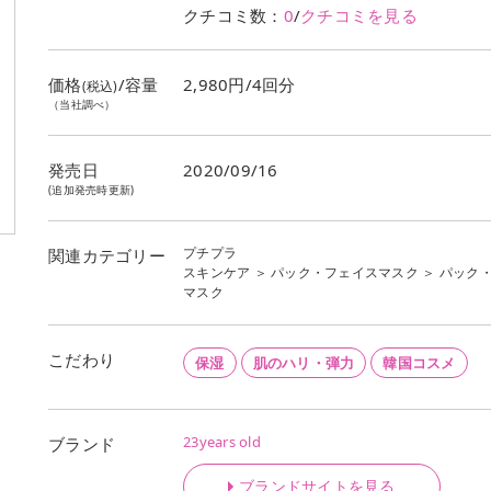
クチコミ数：
0
/
クチコミを見る
価格
/容量
2,980円/4回分
(税込)
（当社調べ）
発売日
2020/09/16
(追加発売時更新)
プチプラ
関連カテゴリー
スキンケア
＞
パック・フェイスマスク
＞
パック
マスク
こだわり
保湿
肌のハリ・弾力
韓国コスメ
23years old
ブランド
ブランドサイトを見る