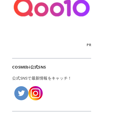
こからは、東京で人気のフレイアク
カリしたくありませんよね。エミナ
ント おすすめパーソナルカラー 02
> あんずのほのかに甘い香りがしま
るカーミングケアパッド」 ツボクサ
OFFクーポンなどを使って、SNSで
リニック・レジーナクリニック・エ
ルクリニックなら、最短1ヶ月ペー
モモ イエベ春・ブルベ夏 03 ワイン
すが > 強くないのでいつでも使える
エキス（保湿成分）配合で、肌荒れ
バズっている美容液やパック、限定
ミナルクリニック・リゼクリニック
スで通えるため、最短6ヶ月の全身
ベリー ブルベ冬 05 フィグピューレ
印象です > > 1本持っていると髪だ
や赤みが気になる肌をやさしく整え
の豪華キットをどこよりもお得にゲ
の4院について、おすすめのポイン
脱毛プランを選ぶことができます！
ブルベ夏・イエベ春 06 ラズベリー
けではなくボディやネイルケアにも
る低刺激設計のトナーパッドです。
ットできます✨ 豊富でリアルな口コ
トを詳しくご紹介します！ フレイア
（※予約状況や脱毛効果の個人差に
ケーキ ブルベ夏・ブルベ冬 07 フル
使えるのも◎ > > 引用元:コスメビ
アイテム詳細を見るQoo10での購入
ミや、ブランド公式ショップの出店
クリニック：選べるプランと女子に
よっては、6ヵ月で完了しない場合
ーツオレ イエベ春 40th ストロベリ
アイテム詳細を見るAmazonでのご
はこちら 4. SKINFOOD キャロット
も充実しているため、新作チェック
優しい手厚いサポート♡ ※満足度9
もあります）。 さらに、連続照射が
ーボンボン ブルベ夏 アイテム詳細
購入はこちら 2026年上半期 総合3
カロテン カーミングウォーターパッ
からリピート買いまで、美容マニア
6% 集計機関・アンケート内容：社
できる医療脱毛器を使っているた
を見るQoo10でのご購入はこちら
位 MAJOLICA MAJORCA（マジョリ
ド 「ゆらぎがちな肌をやさしく整え
の「欲しい」がすべて詰まったお買
内・施術済みフレイア顧客向けのア
め、全身の施術でも1回約60分で終
迷ったらこのカラーがおすすめ！ ナ
カ マジョルカ）「シャドーカスタマ
る植物由来カーミングケア」 βカロ
い物天国です。 Qoo10はこちら @C
ンケート 対象期間：2024/12/11～2
わります。 全国60院以上＆21時ま
PR
チュラルメイクなら「02 モモ」 自
イズ」 👑「シャドーカスタマイズ」
テンを含むにんじん由来成分で、乾
OSME アットコスメ（@cosme）
025/5/15 アンケート数:12606 フレ
で営業！ お仕事や学校の帰りにサク
然な血色感を演出できる万能カラ
の特徴 まばゆく発色フォルム整形シ
燥や外的刺激で不安定になりやすい
は、日本の美容マニアなら誰もが一
イアクリニックは、都内に新宿や渋
ッと寄りたい！という方にもエミナ
ー。 オフィスメイクなら「40th ス
ャドウ✨ 吸いこまれそうな奥行きの
肌をやさしく整えます。軽やかな使
度はお世話になる日本最大級の化粧
谷、銀座など7院があり、どこも駅
ルは強い味方。北海道から沖縄まで
トロベリーボンボン」 上品で落ち着
ある目もとをかなえる、フォルム整
用感も特長です。 アイテム詳細を見
品クチコミサイトです✨ 一番の魅力
から近くてアクセス抜群。平日は夜
全国に60院以上を展開しており、ど
いた印象に仕上がります。 毎日使い
形パウダーシャドウ。ひと塗りでま
るQoo10での購入はこちら 5. ANU
は、2,000万件を超える圧倒的なボ
COSMEbi公式SNS
21時まで開いているので、お仕事や
こも駅チカの好立地なんです。しか
やすい万能カラーなら「05 フィグ
ばゆく発色し、光の効果で目もとが
A 8ヒアルロン酸カテキンカーミン
リュームのリアルなクチコミ検索機
学校帰りにも通いやすいクリニック
も夜21時まで開いているので、忙し
ピューレ」 シーンを選ばず使える人
立体的に生まれ変わります。 実際に
グパッド 「うるおいを与えながら肌
能にあります。 自分の年齢や肌質
です。 ♡クイックプラン 時間をか
い毎日でも無理なく予定に組み込め
公式SNSで最新情報をキャッチ！
気カラーです。 韓国メイク・透明感
使用した方のクチコミ > 5 > 鮮やか
のキメを整えるバランスケアパッ
（乾燥肌・敏感肌など）、あるいは
けてしっかり脱毛。割引制度や保証
ます（※店舗によって診察時間は異
重視なら「06 ラズベリーケーキ」
発色✨ 吸い込まれそうな奥行きのあ
ド」 カテキン*1配合の極薄パッド
「毛穴」「美白」といった肌の悩み
サービスは充実！ 全身＋VIO 52,80
なります）。 そして嬉しいのが、施
青みピンクが透明感を引き立てま
る目もとを作れるアイシャドウ♡ >
で、肌にうるおいを与えながらキメ
に合わせてクチコミを絞り込めるた
0円(税込) 5回コース 所要時間が60
術室がカーテン仕切りではなくドア
す。 イエベ春なら「07 フルーツオ
パウダータイプなのに粉っぽさがな
を整え、すこやかな肌状態へ導くデ
め、自分に本当に合うコスメを失敗
分で完了 全身＋VIO＋顔 94,600円
付きの完全個室になっていること！
レ」 やわらかく可愛らしい印象に仕
くぴたっと密着♡発色が良くて煌め
イリーケアアイテムです。 *1 チャ
せずに見つけられる美容の羅針盤と
(税込) 5回コース 36箇所の脱毛が可
女性専用のプライベート空間なの
上がります。 よくある質問💡 色持
くパールが美しい✨ > 単色でも綺麗
カテキン（整肌成分） アイテム詳細
して絶大な信頼を得ています。 さら
能 ♡安心プラン １回、５回コー
で、周りの目を気にせずリラックス
ちはいい？ むちぷるティントはティ
にグラデーションを作れて簡単に立
を見るQoo10での購入はこちら 6.
に、年に数回発表される「ベストコ
ス、８回コースがあり、コース終了
して施術を受けられます。 痛みに配
ント処方のため、塗布後は色が定着
体感を出せます✨ > > カラーの名前
MEDIHEAL PDRNリフティングパッ
スメアワード（ベスコス）」は、日
後の追加照射の料金も設定していま
慮した医療脱毛器の導入と肌トラブ
しやすく、飲み物を飲んだあとでも
がまた可愛い💕 > PK321 ひとひら
ド 「ハリ感を意識したケアで肌をな
本の美容トレンドを大きく左右する