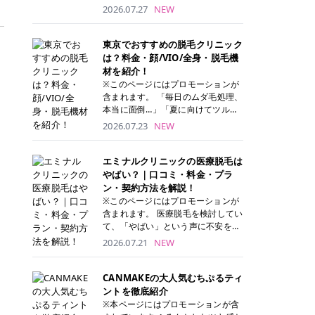
ナーパッド」は、化粧水や美容液を
2026.07.27
NEW
たっぷり含ませた丸型のコットンパ
ッド状のスキンケアアイテムです。
トナーパッドは洗顔後に肌をやさし
東京でおすすめの脱毛クリニック
く拭き取ることで、古い角質や余分
は？料金・顔/VIO/全身・脱毛機
な皮脂汚れをオフしながら、うるお
材を紹介！
いを与えられるのが特徴✨ さらに、
※このページにはプロモーションが
気になる部分には数分のせて部分用
含まれます。 「毎日のムダ毛処理、
パックとしても使用できるため、1
本当に面倒…」「夏に向けてツルツ
枚で「拭き取り」と「保湿ケア」の
ル肌になりたい！」 そう思って東京
2026.07.23
NEW
両方を叶えられます。 韓国コスメブ
で医療脱毛を探し始めても、クリニ
ランドを中心に人気を集めていまし
ックがたくさんありすぎてどこを選
たが、現在では日本でも定番のスキ
べばいいの？と迷ってしまいますよ
エミナルクリニックの医療脱毛は
ンケアアイテムとして幅広い世代に
ね。 この記事では、医療脱毛の基本
やばい？｜口コミ・料金・プラ
愛用されています。 トナーパッドの
から、東京で特に通いやすいフレイ
ン・契約方法を解説！
特徴 トナーパッドと拭き取り化粧水
アクリニック・レジーナクリニッ
※このページにはプロモーションが
の違い 「トナーパッド」と「拭き取
ク・エミナルクリニック・リゼクリ
含まれます。 医療脱毛を検討してい
り化粧水」はどちらも洗顔後に使用
ニックの4院について、分かりやす
て、「やばい」という声に不安を抱
するスキンケアアイテムですが、使
く解説します。 自分にぴったりのク
える方も多いのではないでしょう
2026.07.21
NEW
い方や特徴に違いがあります。 トナ
リニックを見つけて、面倒な自己処
か。 この記事では、エミナルクリニ
ーパッドは、化粧水があらかじめパ
理から卒業しちゃいましょう♪ クリ
ックの全身脱毛プランの詳しい料金
ッドに含まれているため、コットン
ニック 全身＋VIO 全身＋VIO＋顔 特
体系をはじめ、学生や友人同士でお
CANMAKEの大人気むちぷるティ
を用意する手間がなく、忙しい朝で
徴 脱毛器 詳細 フレイアクリニック
得になる割引キャンペーン、無料カ
ントを徹底紹介
もサッと使えるのが魅力です。 ま
52,800円(税込)/5回 94,600円(税
ウンセリングから施術までの具体的
※本ページにはプロモーションが含
た、保湿成分を豊富に配合した商品
込)/5回 肌への負担に配慮しなが
なステップを分かりやすく解説しま