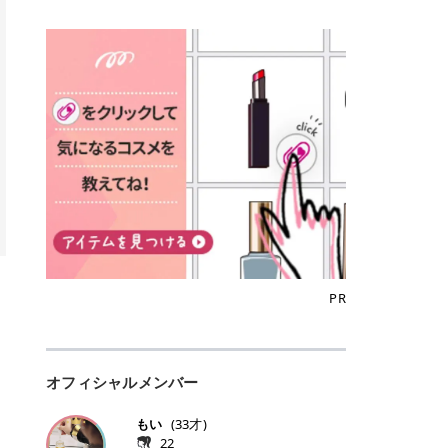
込)/5回 144,800円(税込)/5回 毛質に
Qoo10でのご購入はこちら CANMA
に触れた瞬間、ぷるんとしたジェリ
どに数分のせることで、集中保湿ケ
にぴったり。 Qoo10も、オリヤン
いでしょうか。 ズバリ、効果を実感
合わせて脱毛機を選択可能！有効期
KE むちぷるティント全色一覧 モモ
ーグロスが広がり、ふっくらボリュ
アとしても活用できます。 トナーパ
も、＠cosmeも、いつものコスメ購
するまでの期間や必要な施術回数が
限も5年と長くマイペースに通いや
｜血色感じるヌーディーピンク 桃の
ーム感のある仕上がりに✨ まるでリ
ッドの選び方 トナーパッドは、配合
入を“ちょっとお得”に変えられるの
大きな違いとして挙げられます！ 医
すい ラシャ メディオスターNeXT P
ような血色感を演出するヌーディー
フティングしたような、新しいリッ
成分やパッドの素材によって特徴が
が、トラミーリワードです✨ 今回
療脱毛は、医療機関（クリニックや
RO ジェントルYAGプロ 公式サイト
ピンク。 黄みと青みのバランスが良
プティンググロス💄 実際に使用した
異なります。 自分の肌悩みや理想の
は、トラミーリワードの特徴や活用
皮膚科など）だけで扱える高出力の
> ※医療脱毛は自由診療です。治療
く、自然になじむコーラル系カラー
方のクチコミ > 5 > プルプル > 唇に
仕上がりに合わせて選ぶことで、毎
方法、美容好きさんにおすすめな理
レーザーを使って、発毛組織にアプ
には赤み、痒み、火傷、毛嚢炎、一
です。 自然な血色感をプラスしてく
塗るPDRNグロス > > AMUSE ジェ
日のスキンケアに取り入れやすくな
由を詳しくご紹介します！ トラミー
ローチする施術といわれています。
時的な硬毛化などのリスクが伴いま
れるので、ナチュラルメイクとの相
ルフィットグロス > > ぷっくりツヤ
ります。 肌悩みに合わせて選ぶ パ
リワードとは？ 「トラミーリワー
そのため、少ない回数で永久脱毛
す。 目次▼ 1. エミナルクリニック
性抜群。 可愛らしく、多幸感のある
ツヤだけどベタっとした感じはなく
ッドの素材で選ぶ トナーパッドの使
ド」は、東証グロース上場企業であ
（※）を目指すことができます。
の魅力とは？選ばれる3つの特徴 ・
印象に仕上がります。 ワインベリー
て使いやすいですね。プランピング
い方 洗顔後すぐの清潔な肌に使用し
る株式会社アイズが運営する、安
（※永久脱毛とは一生毛が1本も生
最短6か月からの脱毛プランが選べ
｜気品をまとうローズレッド 深みの
効果で少しスーッとします。ここは
ます。 STEP1 エンボス面（凹凸
心・安全なポイントサイト機能で
えてこないという意味ではなく、ア
る！ ・全国60院以上＆21時まで営
ある青みレッド。 大人っぽく華やか
好き嫌いがあるかもしれませんが慣
面）で顔全体をやさしく拭き取りま
す。 トラミーリワードは、トラミー
メリカの基準に基づき「長期間にわ
業！ ・痛みに配慮した医療脱毛器の
な印象を与えるベリーカラーです。
れますね。 > > 分かりにくいけど、
す。 特に小鼻・あご・額など皮脂や
会員向けのポイントサービスです。
たって毛量が明らかに減少している
導入と肌トラブル対応 2. エミナル
ひと塗りで顔全体が華やかになり、
チップは片面がツルツル、片面がモ
古い角質が気になる部分は丁寧にな
対象ショップやサービスを利用する
状態が維持されること」を指しま
クリニックの口コミ・評判 3. エミ
リップを主役にしたメイクが完成。
ケモケになってます。 > > 桜グロス
じませましょう。 STEP2 パッドを
ことでポイントを獲得でき、貯まっ
す。） 一方のエステ脱毛は、出力が
ナルクリニックの全身脱毛料金プラ
クールで上品な雰囲気を演出できま
【日本限定色】：上品なピンクベー
裏返し、フラット面で顔全体をやさ
たポイントはAmazonギフト券やド
優しい機器を使うため痛みが少ない
ン ・全身脱毛の基本コースと料金
す。 フィグピューレ｜色っぽさと上
ジュ > > すももパールグロス【日本
PR
しく押さえながら化粧水をなじませ
ットマネーなどに交換できます。 普
のがメリットですが、毛根を破壊す
・追加費用がかからないシステム ・
品さを叶える赤みローズ 赤みとくす
限定色】：微細なラメがきらめく血
ます。 STEP3 その後は美容液・乳
段のネットショッピングを活用しな
ることはできないので一時的な減毛
支払い方法｜決済方法と医療ローン
みをほどよく含んだローズカラー。
色がよく見えるピンク。 > > どちら
液・クリームなど、普段どおりのス
がらポイントを貯められるため、ポ
にとどまります。結果的に、何度も
の活用も！ 4. エミナルクリニック
ニュートラルな発色で、肌色を選び
も上品で使いやすい色ですね。すも
キンケアを行います。 乾燥が気にな
イ活初心者でも始めやすいのが魅力
通う必要が出てくることが多くなり
の熱破壊式の脱毛機 5. エミナルク
にくい万能カラーです。 派手すぎず
もパールグロスの方がラメが入って
る部分には2〜5分程度のせて部分用
です✨ トラミーリワードの特徴 普
ます。 なお、医療脱毛は保険がきか
リニックのお得な割引・キャンペー
オフィシャルメンバー
落ち着いた印象に仕上がり、オン・
いるので華やかそうに見えるけど、
パックとして使用するのもおすすめ
段よく使っているコスメ通販サイト
ない自由診療なので、クリニックに
ン制度 ・学生プラン｜学生証の提示
オフ問わず使いやすいカラー。 きれ
付けてみると落ち着いた色ですね。
です。 おすすめトナーパッド7選 こ
を、トラミーリワード経由にするだ
よって料金設定が自由に決められて
で割引 ・ペア限定プラン｜家族や友
いめメイクにもカジュアルメイクに
> > スキンケア成分が配合されてい
もい
(
33
才)
こからは、保湿ケアや肌荒れケア、
けでポイントが貯まるのが大きな魅
います。だからこそ、しっかり比較
人と一緒にスタートできる ・他社か
もマッチします。 ラズベリーケーキ
て保湿もしっかりしてくれます。最
22
毛穴ケアなど目的別におすすめのト
力です✨ 例えば、、、 ・メガ割の
して選ぶことが大切なのです。 医療