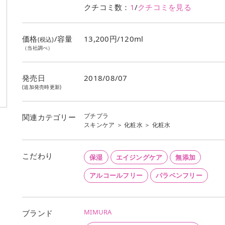
クチコミ数：
1
/
クチコミを見る
価格
/容量
13,200円/120ml
(税込)
（当社調べ）
発売日
2018/08/07
(追加発売時更新)
プチプラ
関連カテゴリー
スキンケア
＞
化粧水
＞
化粧水
こだわり
保湿
エイジングケア
無添加
アルコールフリー
パラベンフリー
MIMURA
ブランド