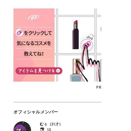
込)/5回 144,800円(税込)/5回 毛質に
Qoo10でのご購入はこちら CANMA
に触れた瞬間、ぷるんとしたジェリ
どに数分のせることで、集中保湿ケ
にぴったり。 Qoo10も、オリヤン
いでしょうか。 ズバリ、効果を実感
合わせて脱毛機を選択可能！有効期
KE むちぷるティント全色一覧 モモ
ーグロスが広がり、ふっくらボリュ
アとしても活用できます。 トナーパ
も、＠cosmeも、いつものコスメ購
するまでの期間や必要な施術回数が
限も5年と長くマイペースに通いや
｜血色感じるヌーディーピンク 桃の
ーム感のある仕上がりに✨ まるでリ
ッドの選び方 トナーパッドは、配合
入を“ちょっとお得”に変えられるの
大きな違いとして挙げられます！ 医
すい ラシャ メディオスターNeXT P
ような血色感を演出するヌーディー
フティングしたような、新しいリッ
成分やパッドの素材によって特徴が
が、トラミーリワードです✨ 今回
療脱毛は、医療機関（クリニックや
RO ジェントルYAGプロ 公式サイト
ピンク。 黄みと青みのバランスが良
プティンググロス💄 実際に使用した
異なります。 自分の肌悩みや理想の
は、トラミーリワードの特徴や活用
皮膚科など）だけで扱える高出力の
> ※医療脱毛は自由診療です。治療
く、自然になじむコーラル系カラー
方のクチコミ > 5 > プルプル > 唇に
仕上がりに合わせて選ぶことで、毎
方法、美容好きさんにおすすめな理
レーザーを使って、発毛組織にアプ
には赤み、痒み、火傷、毛嚢炎、一
です。 自然な血色感をプラスしてく
塗るPDRNグロス > > AMUSE ジェ
日のスキンケアに取り入れやすくな
由を詳しくご紹介します！ トラミー
ローチする施術といわれています。
時的な硬毛化などのリスクが伴いま
れるので、ナチュラルメイクとの相
ルフィットグロス > > ぷっくりツヤ
ります。 肌悩みに合わせて選ぶ パ
リワードとは？ 「トラミーリワー
そのため、少ない回数で永久脱毛
す。 目次▼ 1. エミナルクリニック
性抜群。 可愛らしく、多幸感のある
ツヤだけどベタっとした感じはなく
ッドの素材で選ぶ トナーパッドの使
ド」は、東証グロース上場企業であ
（※）を目指すことができます。
の魅力とは？選ばれる3つの特徴 ・
印象に仕上がります。 ワインベリー
て使いやすいですね。プランピング
い方 洗顔後すぐの清潔な肌に使用し
る株式会社アイズが運営する、安
（※永久脱毛とは一生毛が1本も生
最短6か月からの脱毛プランが選べ
｜気品をまとうローズレッド 深みの
効果で少しスーッとします。ここは
ます。 STEP1 エンボス面（凹凸
心・安全なポイントサイト機能で
えてこないという意味ではなく、ア
る！ ・全国60院以上＆21時まで営
ある青みレッド。 大人っぽく華やか
好き嫌いがあるかもしれませんが慣
面）で顔全体をやさしく拭き取りま
す。 トラミーリワードは、トラミー
メリカの基準に基づき「長期間にわ
業！ ・痛みに配慮した医療脱毛器の
な印象を与えるベリーカラーです。
れますね。 > > 分かりにくいけど、
す。 特に小鼻・あご・額など皮脂や
会員向けのポイントサービスです。
たって毛量が明らかに減少している
導入と肌トラブル対応 2. エミナル
ひと塗りで顔全体が華やかになり、
チップは片面がツルツル、片面がモ
古い角質が気になる部分は丁寧にな
対象ショップやサービスを利用する
状態が維持されること」を指しま
クリニックの口コミ・評判 3. エミ
リップを主役にしたメイクが完成。
ケモケになってます。 > > 桜グロス
じませましょう。 STEP2 パッドを
ことでポイントを獲得でき、貯まっ
す。） 一方のエステ脱毛は、出力が
ナルクリニックの全身脱毛料金プラ
クールで上品な雰囲気を演出できま
【日本限定色】：上品なピンクベー
裏返し、フラット面で顔全体をやさ
たポイントはAmazonギフト券やド
優しい機器を使うため痛みが少ない
ン ・全身脱毛の基本コースと料金
す。 フィグピューレ｜色っぽさと上
ジュ > > すももパールグロス【日本
PR
しく押さえながら化粧水をなじませ
ットマネーなどに交換できます。 普
のがメリットですが、毛根を破壊す
・追加費用がかからないシステム ・
品さを叶える赤みローズ 赤みとくす
限定色】：微細なラメがきらめく血
ます。 STEP3 その後は美容液・乳
段のネットショッピングを活用しな
ることはできないので一時的な減毛
支払い方法｜決済方法と医療ローン
みをほどよく含んだローズカラー。
色がよく見えるピンク。 > > どちら
液・クリームなど、普段どおりのス
がらポイントを貯められるため、ポ
にとどまります。結果的に、何度も
の活用も！ 4. エミナルクリニック
ニュートラルな発色で、肌色を選び
も上品で使いやすい色ですね。すも
キンケアを行います。 乾燥が気にな
イ活初心者でも始めやすいのが魅力
通う必要が出てくることが多くなり
の熱破壊式の脱毛機 5. エミナルク
にくい万能カラーです。 派手すぎず
もパールグロスの方がラメが入って
る部分には2〜5分程度のせて部分用
です✨ トラミーリワードの特徴 普
ます。 なお、医療脱毛は保険がきか
リニックのお得な割引・キャンペー
オフィシャルメンバー
落ち着いた印象に仕上がり、オン・
いるので華やかそうに見えるけど、
パックとして使用するのもおすすめ
段よく使っているコスメ通販サイト
ない自由診療なので、クリニックに
ン制度 ・学生プラン｜学生証の提示
オフ問わず使いやすいカラー。 きれ
付けてみると落ち着いた色ですね。
です。 おすすめトナーパッド7選 こ
を、トラミーリワード経由にするだ
よって料金設定が自由に決められて
で割引 ・ペア限定プラン｜家族や友
いめメイクにもカジュアルメイクに
> > スキンケア成分が配合されてい
むぅ
(
31
才)
こからは、保湿ケアや肌荒れケア、
けでポイントが貯まるのが大きな魅
います。だからこそ、しっかり比較
人と一緒にスタートできる ・他社か
もマッチします。 ラズベリーケーキ
て保湿もしっかりしてくれます。最
10
毛穴ケアなど目的別におすすめのト
力です✨ 例えば、、、 ・メガ割の
して選ぶことが大切なのです。 医療