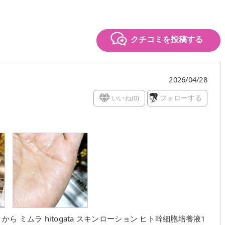
クチコミを投稿する
2026/04/28
いいね(
0
)
フォローする
ミムラ hitogata スキンローション ヒト幹細胞培養液1