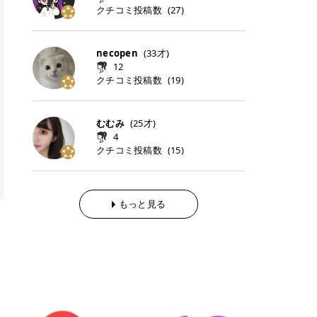
らの「のりかえ」や「お友だち紹
｜甘く可愛いモーヴピンク 鮮やかな
近、乾燥していた唇がプルンと見え
クチコミ投稿数
ナーパッドをご紹介します。 毎日使
タイミングで利用することが多いQ
(
27
)
脱毛の「熱破壊式」と「蓄熱式」と
介」も！ 6. 予約から脱毛施術まで
青みを感じるラズベリーピンク。 フ
てうれちい！ > > 引用元:コスメビ
いやすいトナーパッドから、スペシ
oo10 ・口コミを見ながら購入する
は？ 医療脱毛のレーザー機器には、
のステップ ・無料カウンセリングの
ェミニンな雰囲気を演出できる可愛
アイテム詳細を見るQoo10でのご購
ャルケアにぴったりなトナーパッド
＠cosme ・韓国コスメをチェック
大きく分けて「熱破壊式」と「蓄熱
予約方法 ・カウンセリング当日の持
らしいカラーです。 透明感を引き立
入はこちら 2026年上半期 総合2位
まで厳選しました。 1. MEDICUBE
する際によく見るOLIVE YOUNG GL
式」の2種類があり、それぞれ得意
necopen
(
33
才)
ち物 ・医師の問診とプラン提案 ・
てながら、甘さのある印象に。 韓国
柳屋（ヤナギヤ）「柳屋 あんず
PDRNピンクコラーゲンゲルトナー
OBAL など、すでに使い慣れている
な毛質が違います。 * 熱破壊式 高
施術当日の流れと次回予約の取り方
12
メイクやピンクメイクとも相性抜群
油」 👑「柳屋 あんず油」の特徴 1
パッド 「うるおいとハリ感をサポー
サイトが対象になっている場合も多
出力のレーザーをバチッ！と当て
7. 店舗一覧と美容医療メニュー ・
クチコミ投稿数
(
19
)
です。 フルーツオレ｜ピュア感あふ
00％植物由来の「柳屋 あんず油」
トし、なめらかな肌へ導く高密着ゲ
く、お買い物の内容や流れを変える
て、毛根の発毛組織に向けてレーザ
全国60院以上！エミナルクリニック
れるミルキーコーラル 白みを含んだ
フワッと香りさらっとまとまり、ツ
ルパッド」 PDRNやコラーゲン成分
必要はありません。 「どうせ買う予
ーを照射します。ワキやVIOのよう
の店舗一覧 ・脱毛だけじゃない！美
ミルキーなコーラルカラー。 やさし
ヤのある美しい髪に導きます。 ヘア
を配合し、乾燥やハリ不足が気にな
定だったコスメ」をトラミーリワー
な、太くて濃い毛にも使用が可能で
容医療メニュー 8. まとめ ｜エミナ
くふんわり発色し、粘膜リップのよ
だけでなく、ボディケア・ネイルケ
むむみ
(
25
才)
る肌をしっとり整えるゲルタイプの
ドを経由するだけで、ポイントも一
す！その分、輪ゴムで弾かれたよう
ルクリニックの魅力とは？選ばれる
うな仕上がりになります。 柔らかく
アなど幅広く保湿ケア。 実際に使用
4
トナーパッド。密着力が高く、スキ
緒に受け取れる、そんな手軽さがあ
な強い痛みを感じやすい傾向があり
3つの特徴 ※1 開業2019年3月20日
可愛らしい印象になり、毎日使いた
した方のクチコミ > 5 > 1本あると
クチコミ投稿数
ンケアの土台ケアとして取り入れや
ります✨ またトラミーリワードに
(
15
)
ます。 * 蓄熱式 低出力のレーザー
～2026年6月30日時点(医療脱毛、
くなるナチュラルカラー。 スクール
便利なオイル😊 > 柳屋 あんず油 >
すいアイテムです。 アイテム詳細を
は、以下のような特徴があります！
を連続で当てて、毛の成長をコント
ハイフ、ダーマペン、美容点滴、医
メイクやオフィスメイクにもおすす
> ──────────── > > 100%植
見るQoo10での購入はこちら 2. BIO
・1ポイント＝1円でわかりやすい
ロールする部分（バルジ領域）にじ
療ダイエットなど) 「早く綺麗にな
めです。 40TH ストロベリーボンボ
物由来のオイル > > 白髪染めで傷ん
DANCE コラーゲンゲルトナーパッ
・選べるe-GIFT・Amazonギフト
わじわ熱を伝える方式です。急激な
りたいけど、痛いのはイヤだし、通
ン｜上品なピンクベージュ 黄みを抑
でいてパサついているので > オイル
ド 「うるおいを与えながら肌をやわ
券・ドットマネーなどに交換できる
熱さを感じにくく、痛みや肌への負
もっと見る
う時間もない…」医療脱毛にそんな
えたクリーミーなピンクベージュ。
は必需品です > > 少しとろみがある
らかく整える保湿ケアパッド」 ゲル
・トラミー会員なら無料で利用でき
担を抑えやすいのが嬉しいポイン
ハードルを感じていませんか？エミ
ほんのり青みを感じる絶妙なカラー
ものの、さらっと軽めのオイル > >
素材ならではの高密着設計で、肌に
る ・ポイ活初心者でも始めやすい
ト。顔や背中などの産毛や細い毛に
ナルクリニックは、そんな私たちの
で、自然な血色感を演出します。 肌
ベタつかなくて髪につけるとサラサ
うるおいを与えながらやさしく整え
編集部が厳選！トラミーリワードお
向いています。 最近は、この両方を
ワガママを叶えてくれるクリニック
になじみながらも、唇をふんわり明
ラでツヤが出ます✨ > > ドライヤー
る保湿特化型トナーパッド。乾燥し
すすめ3選 QOO10 Qoo10（キュー
使い分けられる優秀な脱毛機を導入
なんです！多くの女性から選ばれて
るく見せてくれるカラー。 オフィス
前とドライヤー後に使っていますが
やすい肌をふっくらとした印象に導
テン）は、話題の韓国コスメや最新
しているクリニックも増えているの
いる3つの魅力をご紹介します。 最
メイクやナチュラルメイクにもぴっ
> 髪がペタッとならなくて気に入っ
きます。 アイテム詳細を見るQoo1
のトレンドスキンケアがいち早く、
で、自分の毛質に合わせてお任せで
短6か月からの脱毛プランが選べ
たりです。 アイテム詳細を見るQoo
てます😊 > > ワンタッチキャップな
0での購入はこちら 3. SKIN1004 セ
驚きの価格で手に入る大人気の通販
きることが多いですよ。 ｜東京でお
る！ 「せっかく脱毛を始めたのに、
10でのご購入はこちら イエベ・ブ
ので開けやすく > 1滴ずつ出るので
ンテラ クイックカーミングパッド
サイトです！ 特に年4回開催される
すすめの医療脱毛クリニック4選 こ
次の予約が数ヶ月先…」なんてガッ
ルベ別おすすめカラー むちぷるティ
量を調節しやすく使いやすいです >
「ゆらぎやすい肌をすこやかに整え
ビッグセール「メガ割」では、20%