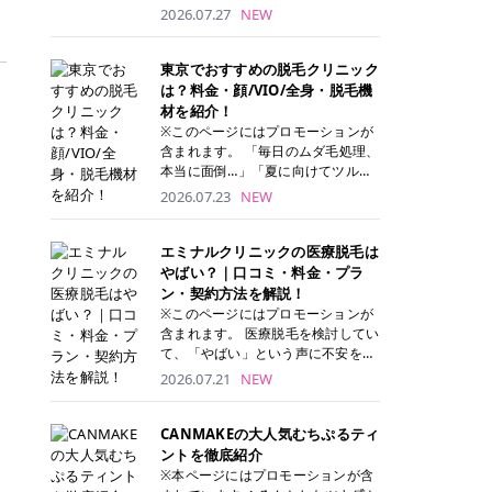
ナーパッド」は、化粧水や美容液を
2026.07.27
NEW
たっぷり含ませた丸型のコットンパ
ッド状のスキンケアアイテムです。
トナーパッドは洗顔後に肌をやさし
東京でおすすめの脱毛クリニック
く拭き取ることで、古い角質や余分
は？料金・顔/VIO/全身・脱毛機
な皮脂汚れをオフしながら、うるお
材を紹介！
いを与えられるのが特徴✨ さらに、
※このページにはプロモーションが
気になる部分には数分のせて部分用
含まれます。 「毎日のムダ毛処理、
パックとしても使用できるため、1
本当に面倒…」「夏に向けてツルツ
枚で「拭き取り」と「保湿ケア」の
ル肌になりたい！」 そう思って東京
2026.07.23
NEW
両方を叶えられます。 韓国コスメブ
で医療脱毛を探し始めても、クリニ
ランドを中心に人気を集めていまし
ックがたくさんありすぎてどこを選
たが、現在では日本でも定番のスキ
べばいいの？と迷ってしまいますよ
エミナルクリニックの医療脱毛は
ンケアアイテムとして幅広い世代に
ね。 この記事では、医療脱毛の基本
やばい？｜口コミ・料金・プラ
愛用されています。 トナーパッドの
から、東京で特に通いやすいフレイ
ン・契約方法を解説！
特徴 トナーパッドと拭き取り化粧水
アクリニック・レジーナクリニッ
※このページにはプロモーションが
の違い 「トナーパッド」と「拭き取
ク・エミナルクリニック・リゼクリ
含まれます。 医療脱毛を検討してい
り化粧水」はどちらも洗顔後に使用
ニックの4院について、分かりやす
て、「やばい」という声に不安を抱
するスキンケアアイテムですが、使
く解説します。 自分にぴったりのク
える方も多いのではないでしょう
2026.07.21
NEW
い方や特徴に違いがあります。 トナ
リニックを見つけて、面倒な自己処
か。 この記事では、エミナルクリニ
ーパッドは、化粧水があらかじめパ
理から卒業しちゃいましょう♪ クリ
ックの全身脱毛プランの詳しい料金
ッドに含まれているため、コットン
ニック 全身＋VIO 全身＋VIO＋顔 特
体系をはじめ、学生や友人同士でお
CANMAKEの大人気むちぷるティ
を用意する手間がなく、忙しい朝で
徴 脱毛器 詳細 フレイアクリニック
得になる割引キャンペーン、無料カ
ントを徹底紹介
もサッと使えるのが魅力です。 ま
52,800円(税込)/5回 94,600円(税
ウンセリングから施術までの具体的
※本ページにはプロモーションが含
た、保湿成分を豊富に配合した商品
込)/5回 肌への負担に配慮しなが
なステップを分かりやすく解説しま