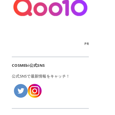
こからは、東京で人気のフレイアク
カリしたくありませんよね。エミナ
ント おすすめパーソナルカラー 02
> あんずのほのかに甘い香りがしま
るカーミングケアパッド」 ツボクサ
OFFクーポンなどを使って、SNSで
リニック・レジーナクリニック・エ
ルクリニックなら、最短1ヶ月ペー
モモ イエベ春・ブルベ夏 03 ワイン
すが > 強くないのでいつでも使える
エキス（保湿成分）配合で、肌荒れ
バズっている美容液やパック、限定
ミナルクリニック・リゼクリニック
スで通えるため、最短6ヶ月の全身
ベリー ブルベ冬 05 フィグピューレ
印象です > > 1本持っていると髪だ
や赤みが気になる肌をやさしく整え
の豪華キットをどこよりもお得にゲ
の4院について、おすすめのポイン
脱毛プランを選ぶことができます！
ブルベ夏・イエベ春 06 ラズベリー
けではなくボディやネイルケアにも
る低刺激設計のトナーパッドです。
ットできます✨ 豊富でリアルな口コ
トを詳しくご紹介します！ フレイア
（※予約状況や脱毛効果の個人差に
ケーキ ブルベ夏・ブルベ冬 07 フル
使えるのも◎ > > 引用元:コスメビ
アイテム詳細を見るQoo10での購入
ミや、ブランド公式ショップの出店
クリニック：選べるプランと女子に
よっては、6ヵ月で完了しない場合
ーツオレ イエベ春 40th ストロベリ
アイテム詳細を見るAmazonでのご
はこちら 4. SKINFOOD キャロット
も充実しているため、新作チェック
優しい手厚いサポート♡ ※満足度9
もあります）。 さらに、連続照射が
ーボンボン ブルベ夏 アイテム詳細
購入はこちら 2026年上半期 総合3
カロテン カーミングウォーターパッ
からリピート買いまで、美容マニア
6% 集計機関・アンケート内容：社
できる医療脱毛器を使っているた
を見るQoo10でのご購入はこちら
位 MAJOLICA MAJORCA（マジョリ
ド 「ゆらぎがちな肌をやさしく整え
の「欲しい」がすべて詰まったお買
内・施術済みフレイア顧客向けのア
め、全身の施術でも1回約60分で終
迷ったらこのカラーがおすすめ！ ナ
カ マジョルカ）「シャドーカスタマ
る植物由来カーミングケア」 βカロ
い物天国です。 Qoo10はこちら @C
ンケート 対象期間：2024/12/11～2
わります。 全国60院以上＆21時ま
PR
チュラルメイクなら「02 モモ」 自
イズ」 👑「シャドーカスタマイズ」
テンを含むにんじん由来成分で、乾
OSME アットコスメ（@cosme）
025/5/15 アンケート数:12606 フレ
で営業！ お仕事や学校の帰りにサク
然な血色感を演出できる万能カラ
の特徴 まばゆく発色フォルム整形シ
燥や外的刺激で不安定になりやすい
は、日本の美容マニアなら誰もが一
イアクリニックは、都内に新宿や渋
ッと寄りたい！という方にもエミナ
ー。 オフィスメイクなら「40th ス
ャドウ✨ 吸いこまれそうな奥行きの
肌をやさしく整えます。軽やかな使
度はお世話になる日本最大級の化粧
谷、銀座など7院があり、どこも駅
ルは強い味方。北海道から沖縄まで
トロベリーボンボン」 上品で落ち着
ある目もとをかなえる、フォルム整
用感も特長です。 アイテム詳細を見
品クチコミサイトです✨ 一番の魅力
から近くてアクセス抜群。平日は夜
全国に60院以上を展開しており、ど
いた印象に仕上がります。 毎日使い
形パウダーシャドウ。ひと塗りでま
るQoo10での購入はこちら 5. ANU
は、2,000万件を超える圧倒的なボ
COSMEbi公式SNS
21時まで開いているので、お仕事や
こも駅チカの好立地なんです。しか
やすい万能カラーなら「05 フィグ
ばゆく発色し、光の効果で目もとが
A 8ヒアルロン酸カテキンカーミン
リュームのリアルなクチコミ検索機
学校帰りにも通いやすいクリニック
も夜21時まで開いているので、忙し
ピューレ」 シーンを選ばず使える人
立体的に生まれ変わります。 実際に
グパッド 「うるおいを与えながら肌
能にあります。 自分の年齢や肌質
です。 ♡クイックプラン 時間をか
い毎日でも無理なく予定に組み込め
公式SNSで最新情報をキャッチ！
気カラーです。 韓国メイク・透明感
使用した方のクチコミ > 5 > 鮮やか
のキメを整えるバランスケアパッ
（乾燥肌・敏感肌など）、あるいは
けてしっかり脱毛。割引制度や保証
ます（※店舗によって診察時間は異
重視なら「06 ラズベリーケーキ」
発色✨ 吸い込まれそうな奥行きのあ
ド」 カテキン*1配合の極薄パッド
「毛穴」「美白」といった肌の悩み
サービスは充実！ 全身＋VIO 52,80
なります）。 そして嬉しいのが、施
青みピンクが透明感を引き立てま
る目もとを作れるアイシャドウ♡ >
で、肌にうるおいを与えながらキメ
に合わせてクチコミを絞り込めるた
0円(税込) 5回コース 所要時間が60
術室がカーテン仕切りではなくドア
す。 イエベ春なら「07 フルーツオ
パウダータイプなのに粉っぽさがな
を整え、すこやかな肌状態へ導くデ
め、自分に本当に合うコスメを失敗
分で完了 全身＋VIO＋顔 94,600円
付きの完全個室になっていること！
レ」 やわらかく可愛らしい印象に仕
くぴたっと密着♡発色が良くて煌め
イリーケアアイテムです。 *1 チャ
せずに見つけられる美容の羅針盤と
(税込) 5回コース 36箇所の脱毛が可
女性専用のプライベート空間なの
上がります。 よくある質問💡 色持
くパールが美しい✨ > 単色でも綺麗
カテキン（整肌成分） アイテム詳細
して絶大な信頼を得ています。 さら
能 ♡安心プラン １回、５回コー
で、周りの目を気にせずリラックス
ちはいい？ むちぷるティントはティ
にグラデーションを作れて簡単に立
を見るQoo10での購入はこちら 6.
に、年に数回発表される「ベストコ
ス、８回コースがあり、コース終了
して施術を受けられます。 痛みに配
ント処方のため、塗布後は色が定着
体感を出せます✨ > > カラーの名前
MEDIHEAL PDRNリフティングパッ
スメアワード（ベスコス）」は、日
後の追加照射の料金も設定していま
慮した医療脱毛器の導入と肌トラブ
しやすく、飲み物を飲んだあとでも
がまた可愛い💕 > PK321 ひとひら
ド 「ハリ感を意識したケアで肌をな
本の美容トレンドを大きく左右する