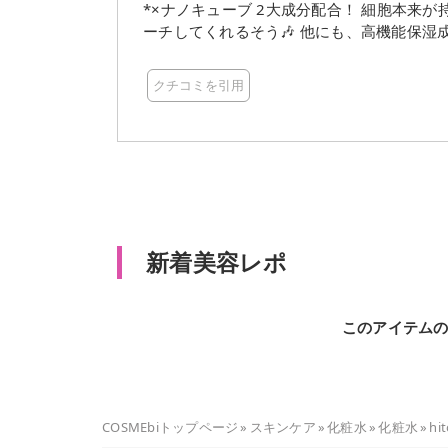
*×ナノキューブ 2大成分配合！ 細胞本来が持つ健やかな肌リズムへと整え 成分を肌の奥深く*2へアプロ
ーチしてくれるそう🎶 他にも、高機能保湿成分であるフムスエキスと、潤い肌へ導く5つの美容保湿成分
も配合！⁡ 真空ボトルなので見た目がスッキリ美しい！ サラッとしたテクスチャーですが コクのある美容
液のよう ベタつかず、スッと馴染んでくれ しっとりしたつけ心
クチコミを引用
液（整肌成分） *2 角質層まで
新着美容レポ
このアイテム
COSMEbiトップページ
»
スキンケア
»
化粧水
»
化粧水
»
h