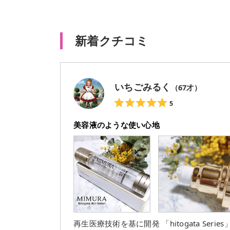
新着クチコミ
いちごみるく
（
67
才）
5
美容液のような使い心地
再生医療技術を基に開発 ⁡「hitogata Series」から 