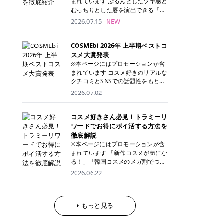
まれています ぷるんとしたツヤ感と
が多く、拭き取り後にそのまま部分
ら、コストパフォーマンスも重視し
す。 これから手軽に全身医療脱毛を
むっちりとした唇を演出できる「C
用パックとして使えるトナーパッド
たい方に！ メディオスターモノリス
始めたいと考えている方は、ぜひ最
ANMAKE（キャンメイク）むちぷる
2026.07.15
NEW
も増えています。 一方、拭き取り化
メディオスターNeXT PRO 公式サイ
後までチェックして、ご自身にぴっ
ティント」。 ティントならではの色
粧水は液体タイプのため、コットン
ト> レジーナクリニック 52,800円
たりのクリニック選びの参考にして
持ちに加え、プランパー効果※と保
に含ませて使用します。 使用量を調
(税込)/5回 99,000円(税込)/5回 ジェ
ください！ クリニック 全身＋VIO
湿ケアも叶えられることから、SNS
COSMEbi 2026年 上半期ベストコ
整しやすく、お気に入りの化粧水を
ントルシリーズを選べるため、脱毛
全身＋VIO＋顔 特徴 脱毛器 詳細 フ
でも話題の人気リップです。 「自分
スメ大賞発表
使いたい方やコストを抑えて続けた
機にこだわりたい方におすすめ！ ジ
レイアクリニック 52,800円(税込)/5
にはどのカラーが似合う？」「イエ
※本ページにはプロモーションが含
い方にもおすすめです。 トナーパッ
ェントルマックスプロ ジェントルマ
回 94,600円(税込)/5回 肌への負担
ベ・ブルベ別のおすすめは？」と気
まれています コスメ好きのリアルな
ドのメリット トナーパッドは、角質
ックスプロプラス ジェントルレーズ
に配慮しながら、コストパフォーマ
になっている方も多いのではないで
クチコミとSNSでの話題性をもとに
ケア・保湿ケア・部分用パックまで
プロ ソプラノチタニウム 公式サイ
ンスも重視したい方に！ メディオス
しょうか。 今回は6色のスウォッチ
選出された、COSMEbi 2026年上半
1枚で行える便利なスキンケアアイ
2026.07.02
ト> エミナルクリニック 49,500円
ターモノリス メディオスターNeXT
とともにご紹介！それぞれの色味や
期のベストコスメが決定！ 話題性・
テムです。 ここでは、トナーパッド
(税込)/6回 93,500円(税込)/6回 エミ
PRO 公式サイト> レジーナクリニッ
おすすめのパーソナルカラー、どん
使用感・仕上がりすべてを兼ね備え
を取り入れるメリットをご紹介しま
ナルクリニックの始めやすい料金設
ク 52,800円(税込)/5回 99,000円(税
なメイクに合うのかまで詳しく解説
た名品たちを、カテゴリ別にご紹介
コスメ好きさん必見！トラミーリ
す。 古い角質や皮脂汚れをやさしく
定！月々払いも安くて通いやすい ク
込)/5回 ジェントルシリーズを選べ
します✨ ※メイクアップ効果による
します。 本記事では、2025年11月
ワードでお得にポイ活する方法を
オフ トナーパッドを使用すること
リスタルプロ 公式サイト> リゼクリ
るため、脱毛機にこだわりたい方に
CANMAKE むちぷるティントとは？
～2026年4月までの半年間におい
徹底解説
で、洗顔だけでは落としきれない古
ニック 109,800円(税込)/5回 144,80
おすすめ！ ジェントルマックスプロ
CANMAKE むちぷるティントは、テ
て、COSMEbi内でのクチコミとSN
い角質や余分な皮脂汚れをやさしく
※本ページにはプロモーションが含
0円(税込)/5回 毛質に合わせて脱毛
ジェントルマックスプロプラス ジェ
ィント・プランパー・保湿ケアを1
Sでの話題性を元に選出されたコス
拭き取り、なめらかな肌へ整えま
まれています 「新作コスメが気にな
機を選択可能！有効期限も5年と長
ントルレーズプロ ソプラノチタニウ
本で叶えるリップです。 するすると
メやスキンケアなどの化粧品を「総
す。 保湿ケアまで1枚でできる 保湿
る！」「韓国コスメのメガ割でつい
くマイペースに通いやすい ラシャ
ム 公式サイト> エミナルクリニック
塗れるなめらかなテクスチャーで、
合」「デパコス」「プチプラ」「韓
成分を配合したトナーパッドなら、
買いすぎてしまう……」 そんな美容
メディオスターNeXT PRO ジェント
2026.06.22
49,500円(税込)/6回 93,500円(税
縦ジワをカバーしながら、むっちり
国コスメ」に分けて1位～3位までを
肌へうるおいを与えながらスキンケ
好きさんにおすすめなのが「トラミ
ルYAGプロ 公式サイト> ｜そもそも
込)/6回 エミナルクリニックの始め
としたツヤのある唇を演出します。
ランキング形式で発表！ 2026年上
アできるため、忙しい朝や夜の時短
ーリワード」です！ 普段のお買い物
医療脱毛って？エステ脱毛と何が違
やすい料金設定！月々払いも安くて
さらに、美容保湿成分を配合してい
半期 総合大賞 AMUSE（アミュー
ケアにもぴったりです。 部分パック
を少し工夫するだけでポイントを貯
うの？ 脱毛を考えたときに、まず悩
通いやすい クリスタルプロ 公式サ
るため、乾燥しにくくデイリー使い
ズ）「 ジェルフィットグロス」 👑
としても使える 多くのトナーパッド
められるため、コスメやスキンケア
もっと見る
むのが「医療脱毛とエステ脱毛、ど
イト> リゼクリニック 109,800円(税
にもぴったり！ アイテム詳細を見る
「ジェルフィットグロス」の特徴 唇
は、乾燥が気になる頬や額、小鼻な
にかかる費用を少しでも抑えたい方
っちがいいの？」ということではな