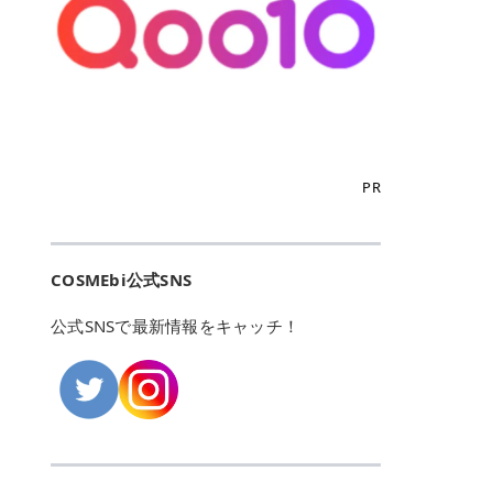
こからは、東京で人気のフレイアク
カリしたくありませんよね。エミナ
ント おすすめパーソナルカラー 02
> あんずのほのかに甘い香りがしま
るカーミングケアパッド」 ツボクサ
OFFクーポンなどを使って、SNSで
リニック・レジーナクリニック・エ
ルクリニックなら、最短1ヶ月ペー
モモ イエベ春・ブルベ夏 03 ワイン
すが > 強くないのでいつでも使える
エキス（保湿成分）配合で、肌荒れ
バズっている美容液やパック、限定
ミナルクリニック・リゼクリニック
スで通えるため、最短6ヶ月の全身
ベリー ブルベ冬 05 フィグピューレ
印象です > > 1本持っていると髪だ
や赤みが気になる肌をやさしく整え
の豪華キットをどこよりもお得にゲ
の4院について、おすすめのポイン
脱毛プランを選ぶことができます！
ブルベ夏・イエベ春 06 ラズベリー
けではなくボディやネイルケアにも
る低刺激設計のトナーパッドです。
ットできます✨ 豊富でリアルな口コ
トを詳しくご紹介します！ フレイア
（※予約状況や脱毛効果の個人差に
ケーキ ブルベ夏・ブルベ冬 07 フル
使えるのも◎ > > 引用元:コスメビ
アイテム詳細を見るQoo10での購入
ミや、ブランド公式ショップの出店
クリニック：選べるプランと女子に
よっては、6ヵ月で完了しない場合
ーツオレ イエベ春 40th ストロベリ
アイテム詳細を見るAmazonでのご
はこちら 4. SKINFOOD キャロット
も充実しているため、新作チェック
優しい手厚いサポート♡ ※満足度9
もあります）。 さらに、連続照射が
ーボンボン ブルベ夏 アイテム詳細
購入はこちら 2026年上半期 総合3
カロテン カーミングウォーターパッ
からリピート買いまで、美容マニア
6% 集計機関・アンケート内容：社
できる医療脱毛器を使っているた
を見るQoo10でのご購入はこちら
位 MAJOLICA MAJORCA（マジョリ
ド 「ゆらぎがちな肌をやさしく整え
の「欲しい」がすべて詰まったお買
内・施術済みフレイア顧客向けのア
め、全身の施術でも1回約60分で終
迷ったらこのカラーがおすすめ！ ナ
カ マジョルカ）「シャドーカスタマ
る植物由来カーミングケア」 βカロ
い物天国です。 Qoo10はこちら @C
ンケート 対象期間：2024/12/11～2
わります。 全国60院以上＆21時ま
PR
チュラルメイクなら「02 モモ」 自
イズ」 👑「シャドーカスタマイズ」
テンを含むにんじん由来成分で、乾
OSME アットコスメ（@cosme）
025/5/15 アンケート数:12606 フレ
で営業！ お仕事や学校の帰りにサク
然な血色感を演出できる万能カラ
の特徴 まばゆく発色フォルム整形シ
燥や外的刺激で不安定になりやすい
は、日本の美容マニアなら誰もが一
イアクリニックは、都内に新宿や渋
ッと寄りたい！という方にもエミナ
ー。 オフィスメイクなら「40th ス
ャドウ✨ 吸いこまれそうな奥行きの
肌をやさしく整えます。軽やかな使
度はお世話になる日本最大級の化粧
谷、銀座など7院があり、どこも駅
ルは強い味方。北海道から沖縄まで
トロベリーボンボン」 上品で落ち着
ある目もとをかなえる、フォルム整
用感も特長です。 アイテム詳細を見
品クチコミサイトです✨ 一番の魅力
から近くてアクセス抜群。平日は夜
全国に60院以上を展開しており、ど
いた印象に仕上がります。 毎日使い
形パウダーシャドウ。ひと塗りでま
るQoo10での購入はこちら 5. ANU
は、2,000万件を超える圧倒的なボ
COSMEbi公式SNS
21時まで開いているので、お仕事や
こも駅チカの好立地なんです。しか
やすい万能カラーなら「05 フィグ
ばゆく発色し、光の効果で目もとが
A 8ヒアルロン酸カテキンカーミン
リュームのリアルなクチコミ検索機
学校帰りにも通いやすいクリニック
も夜21時まで開いているので、忙し
ピューレ」 シーンを選ばず使える人
立体的に生まれ変わります。 実際に
グパッド 「うるおいを与えながら肌
能にあります。 自分の年齢や肌質
です。 ♡クイックプラン 時間をか
い毎日でも無理なく予定に組み込め
公式SNSで最新情報をキャッチ！
気カラーです。 韓国メイク・透明感
使用した方のクチコミ > 5 > 鮮やか
のキメを整えるバランスケアパッ
（乾燥肌・敏感肌など）、あるいは
けてしっかり脱毛。割引制度や保証
ます（※店舗によって診察時間は異
重視なら「06 ラズベリーケーキ」
発色✨ 吸い込まれそうな奥行きのあ
ド」 カテキン*1配合の極薄パッド
「毛穴」「美白」といった肌の悩み
サービスは充実！ 全身＋VIO 52,80
なります）。 そして嬉しいのが、施
青みピンクが透明感を引き立てま
る目もとを作れるアイシャドウ♡ >
で、肌にうるおいを与えながらキメ
に合わせてクチコミを絞り込めるた
0円(税込) 5回コース 所要時間が60
術室がカーテン仕切りではなくドア
す。 イエベ春なら「07 フルーツオ
パウダータイプなのに粉っぽさがな
を整え、すこやかな肌状態へ導くデ
め、自分に本当に合うコスメを失敗
分で完了 全身＋VIO＋顔 94,600円
付きの完全個室になっていること！
レ」 やわらかく可愛らしい印象に仕
くぴたっと密着♡発色が良くて煌め
イリーケアアイテムです。 *1 チャ
せずに見つけられる美容の羅針盤と
(税込) 5回コース 36箇所の脱毛が可
女性専用のプライベート空間なの
上がります。 よくある質問💡 色持
くパールが美しい✨ > 単色でも綺麗
カテキン（整肌成分） アイテム詳細
して絶大な信頼を得ています。 さら
能 ♡安心プラン １回、５回コー
で、周りの目を気にせずリラックス
ちはいい？ むちぷるティントはティ
にグラデーションを作れて簡単に立
を見るQoo10での購入はこちら 6.
に、年に数回発表される「ベストコ
ス、８回コースがあり、コース終了
して施術を受けられます。 痛みに配
ント処方のため、塗布後は色が定着
体感を出せます✨ > > カラーの名前
MEDIHEAL PDRNリフティングパッ
スメアワード（ベスコス）」は、日
後の追加照射の料金も設定していま
慮した医療脱毛器の導入と肌トラブ
しやすく、飲み物を飲んだあとでも
がまた可愛い💕 > PK321 ひとひら
ド 「ハリ感を意識したケアで肌をな
本の美容トレンドを大きく左右する