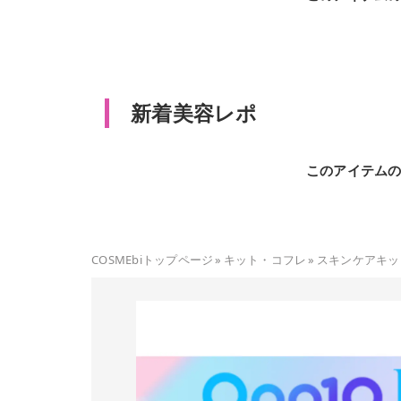
新着美容レポ
このアイテム
COSMEbiトップページ
»
キット・コフレ
»
スキンケアキッ