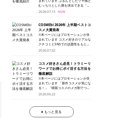
まれています ぷるんとしたツヤ感と
が多く、拭き取り後にそのまま部分
ら、コストパフォーマンスも重視し
す。 これから手軽に全身医療脱毛を
むっちりとした唇を演出できる「C
用パックとして使えるトナーパッド
たい方に！ メディオスターモノリス
始めたいと考えている方は、ぜひ最
ANMAKE（キャンメイク）むちぷる
2026.07.15
NEW
も増えています。 一方、拭き取り化
メディオスターNeXT PRO 公式サイ
後までチェックして、ご自身にぴっ
ティント」。 ティントならではの色
粧水は液体タイプのため、コットン
ト> レジーナクリニック 52,800円
たりのクリニック選びの参考にして
持ちに加え、プランパー効果※と保
に含ませて使用します。 使用量を調
(税込)/5回 99,000円(税込)/5回 ジェ
ください！ クリニック 全身＋VIO
湿ケアも叶えられることから、SNS
COSMEbi 2026年 上半期ベストコ
整しやすく、お気に入りの化粧水を
ントルシリーズを選べるため、脱毛
全身＋VIO＋顔 特徴 脱毛器 詳細 フ
でも話題の人気リップです。 「自分
スメ大賞発表
使いたい方やコストを抑えて続けた
機にこだわりたい方におすすめ！ ジ
レイアクリニック 52,800円(税込)/5
にはどのカラーが似合う？」「イエ
※本ページにはプロモーションが含
い方にもおすすめです。 トナーパッ
ェントルマックスプロ ジェントルマ
回 94,600円(税込)/5回 肌への負担
ベ・ブルベ別のおすすめは？」と気
まれています コスメ好きのリアルな
ドのメリット トナーパッドは、角質
ックスプロプラス ジェントルレーズ
に配慮しながら、コストパフォーマ
になっている方も多いのではないで
クチコミとSNSでの話題性をもとに
ケア・保湿ケア・部分用パックまで
プロ ソプラノチタニウム 公式サイ
ンスも重視したい方に！ メディオス
しょうか。 今回は6色のスウォッチ
選出された、COSMEbi 2026年上半
1枚で行える便利なスキンケアアイ
2026.07.02
ト> エミナルクリニック 49,500円
ターモノリス メディオスターNeXT
とともにご紹介！それぞれの色味や
期のベストコスメが決定！ 話題性・
テムです。 ここでは、トナーパッド
(税込)/6回 93,500円(税込)/6回 エミ
PRO 公式サイト> レジーナクリニッ
おすすめのパーソナルカラー、どん
使用感・仕上がりすべてを兼ね備え
を取り入れるメリットをご紹介しま
ナルクリニックの始めやすい料金設
ク 52,800円(税込)/5回 99,000円(税
なメイクに合うのかまで詳しく解説
た名品たちを、カテゴリ別にご紹介
コスメ好きさん必見！トラミーリ
す。 古い角質や皮脂汚れをやさしく
定！月々払いも安くて通いやすい ク
込)/5回 ジェントルシリーズを選べ
します✨ ※メイクアップ効果による
します。 本記事では、2025年11月
ワードでお得にポイ活する方法を
オフ トナーパッドを使用すること
リスタルプロ 公式サイト> リゼクリ
るため、脱毛機にこだわりたい方に
CANMAKE むちぷるティントとは？
～2026年4月までの半年間におい
徹底解説
で、洗顔だけでは落としきれない古
ニック 109,800円(税込)/5回 144,80
おすすめ！ ジェントルマックスプロ
CANMAKE むちぷるティントは、テ
て、COSMEbi内でのクチコミとSN
い角質や余分な皮脂汚れをやさしく
※本ページにはプロモーションが含
0円(税込)/5回 毛質に合わせて脱毛
ジェントルマックスプロプラス ジェ
ィント・プランパー・保湿ケアを1
Sでの話題性を元に選出されたコス
拭き取り、なめらかな肌へ整えま
まれています 「新作コスメが気にな
機を選択可能！有効期限も5年と長
ントルレーズプロ ソプラノチタニウ
本で叶えるリップです。 するすると
メやスキンケアなどの化粧品を「総
す。 保湿ケアまで1枚でできる 保湿
る！」「韓国コスメのメガ割でつい
くマイペースに通いやすい ラシャ
ム 公式サイト> エミナルクリニック
塗れるなめらかなテクスチャーで、
合」「デパコス」「プチプラ」「韓
成分を配合したトナーパッドなら、
買いすぎてしまう……」 そんな美容
メディオスターNeXT PRO ジェント
2026.06.22
49,500円(税込)/6回 93,500円(税
縦ジワをカバーしながら、むっちり
国コスメ」に分けて1位～3位までを
肌へうるおいを与えながらスキンケ
好きさんにおすすめなのが「トラミ
ルYAGプロ 公式サイト> ｜そもそも
込)/6回 エミナルクリニックの始め
としたツヤのある唇を演出します。
ランキング形式で発表！ 2026年上
アできるため、忙しい朝や夜の時短
ーリワード」です！ 普段のお買い物
医療脱毛って？エステ脱毛と何が違
やすい料金設定！月々払いも安くて
さらに、美容保湿成分を配合してい
半期 総合大賞 AMUSE（アミュー
ケアにもぴったりです。 部分パック
を少し工夫するだけでポイントを貯
うの？ 脱毛を考えたときに、まず悩
通いやすい クリスタルプロ 公式サ
るため、乾燥しにくくデイリー使い
ズ）「 ジェルフィットグロス」 👑
としても使える 多くのトナーパッド
められるため、コスメやスキンケア
もっと見る
むのが「医療脱毛とエステ脱毛、ど
イト> リゼクリニック 109,800円(税
にもぴったり！ アイテム詳細を見る
「ジェルフィットグロス」の特徴 唇
は、乾燥が気になる頬や額、小鼻な
にかかる費用を少しでも抑えたい方
っちがいいの？」ということではな