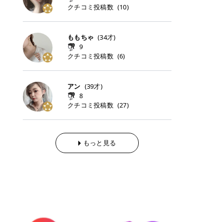
らの「のりかえ」や「お友だち紹
｜甘く可愛いモーヴピンク 鮮やかな
近、乾燥していた唇がプルンと見え
クチコミ投稿数
ナーパッドをご紹介します。 毎日使
タイミングで利用することが多いQ
(
10
)
脱毛の「熱破壊式」と「蓄熱式」と
介」も！ 6. 予約から脱毛施術まで
青みを感じるラズベリーピンク。 フ
てうれちい！ > > 引用元:コスメビ
いやすいトナーパッドから、スペシ
oo10 ・口コミを見ながら購入する
は？ 医療脱毛のレーザー機器には、
のステップ ・無料カウンセリングの
ェミニンな雰囲気を演出できる可愛
アイテム詳細を見るQoo10でのご購
ャルケアにぴったりなトナーパッド
＠cosme ・韓国コスメをチェック
大きく分けて「熱破壊式」と「蓄熱
予約方法 ・カウンセリング当日の持
らしいカラーです。 透明感を引き立
入はこちら 2026年上半期 総合2位
まで厳選しました。 1. MEDICUBE
する際によく見るOLIVE YOUNG GL
式」の2種類があり、それぞれ得意
ももちゃ
(
34
才)
ち物 ・医師の問診とプラン提案 ・
てながら、甘さのある印象に。 韓国
柳屋（ヤナギヤ）「柳屋 あんず
PDRNピンクコラーゲンゲルトナー
OBAL など、すでに使い慣れている
な毛質が違います。 * 熱破壊式 高
施術当日の流れと次回予約の取り方
9
メイクやピンクメイクとも相性抜群
油」 👑「柳屋 あんず油」の特徴 1
パッド 「うるおいとハリ感をサポー
サイトが対象になっている場合も多
出力のレーザーをバチッ！と当て
7. 店舗一覧と美容医療メニュー ・
クチコミ投稿数
(
6
)
です。 フルーツオレ｜ピュア感あふ
00％植物由来の「柳屋 あんず油」
トし、なめらかな肌へ導く高密着ゲ
く、お買い物の内容や流れを変える
て、毛根の発毛組織に向けてレーザ
全国60院以上！エミナルクリニック
れるミルキーコーラル 白みを含んだ
フワッと香りさらっとまとまり、ツ
ルパッド」 PDRNやコラーゲン成分
必要はありません。 「どうせ買う予
ーを照射します。ワキやVIOのよう
の店舗一覧 ・脱毛だけじゃない！美
ミルキーなコーラルカラー。 やさし
ヤのある美しい髪に導きます。 ヘア
を配合し、乾燥やハリ不足が気にな
定だったコスメ」をトラミーリワー
な、太くて濃い毛にも使用が可能で
容医療メニュー 8. まとめ ｜エミナ
くふんわり発色し、粘膜リップのよ
だけでなく、ボディケア・ネイルケ
アン
(
39
才)
る肌をしっとり整えるゲルタイプの
ドを経由するだけで、ポイントも一
す！その分、輪ゴムで弾かれたよう
ルクリニックの魅力とは？選ばれる
うな仕上がりになります。 柔らかく
アなど幅広く保湿ケア。 実際に使用
8
トナーパッド。密着力が高く、スキ
緒に受け取れる、そんな手軽さがあ
な強い痛みを感じやすい傾向があり
3つの特徴 ※1 開業2019年3月20日
可愛らしい印象になり、毎日使いた
した方のクチコミ > 5 > 1本あると
クチコミ投稿数
ンケアの土台ケアとして取り入れや
ります✨ またトラミーリワードに
(
27
)
ます。 * 蓄熱式 低出力のレーザー
～2026年6月30日時点(医療脱毛、
くなるナチュラルカラー。 スクール
便利なオイル😊 > 柳屋 あんず油 >
すいアイテムです。 アイテム詳細を
は、以下のような特徴があります！
を連続で当てて、毛の成長をコント
ハイフ、ダーマペン、美容点滴、医
メイクやオフィスメイクにもおすす
> ──────────── > > 100%植
見るQoo10での購入はこちら 2. BIO
・1ポイント＝1円でわかりやすい
ロールする部分（バルジ領域）にじ
療ダイエットなど) 「早く綺麗にな
めです。 40TH ストロベリーボンボ
物由来のオイル > > 白髪染めで傷ん
DANCE コラーゲンゲルトナーパッ
・選べるe-GIFT・Amazonギフト
わじわ熱を伝える方式です。急激な
りたいけど、痛いのはイヤだし、通
ン｜上品なピンクベージュ 黄みを抑
でいてパサついているので > オイル
ド 「うるおいを与えながら肌をやわ
券・ドットマネーなどに交換できる
熱さを感じにくく、痛みや肌への負
もっと見る
う時間もない…」医療脱毛にそんな
えたクリーミーなピンクベージュ。
は必需品です > > 少しとろみがある
らかく整える保湿ケアパッド」 ゲル
・トラミー会員なら無料で利用でき
担を抑えやすいのが嬉しいポイン
ハードルを感じていませんか？エミ
ほんのり青みを感じる絶妙なカラー
ものの、さらっと軽めのオイル > >
素材ならではの高密着設計で、肌に
る ・ポイ活初心者でも始めやすい
ト。顔や背中などの産毛や細い毛に
ナルクリニックは、そんな私たちの
で、自然な血色感を演出します。 肌
ベタつかなくて髪につけるとサラサ
うるおいを与えながらやさしく整え
編集部が厳選！トラミーリワードお
向いています。 最近は、この両方を
ワガママを叶えてくれるクリニック
になじみながらも、唇をふんわり明
ラでツヤが出ます✨ > > ドライヤー
る保湿特化型トナーパッド。乾燥し
すすめ3選 QOO10 Qoo10（キュー
使い分けられる優秀な脱毛機を導入
なんです！多くの女性から選ばれて
るく見せてくれるカラー。 オフィス
前とドライヤー後に使っていますが
やすい肌をふっくらとした印象に導
テン）は、話題の韓国コスメや最新
しているクリニックも増えているの
いる3つの魅力をご紹介します。 最
メイクやナチュラルメイクにもぴっ
> 髪がペタッとならなくて気に入っ
きます。 アイテム詳細を見るQoo1
のトレンドスキンケアがいち早く、
で、自分の毛質に合わせてお任せで
短6か月からの脱毛プランが選べ
たりです。 アイテム詳細を見るQoo
てます😊 > > ワンタッチキャップな
0での購入はこちら 3. SKIN1004 セ
驚きの価格で手に入る大人気の通販
きることが多いですよ。 ｜東京でお
る！ 「せっかく脱毛を始めたのに、
10でのご購入はこちら イエベ・ブ
ので開けやすく > 1滴ずつ出るので
ンテラ クイックカーミングパッド
サイトです！ 特に年4回開催される
すすめの医療脱毛クリニック4選 こ
次の予約が数ヶ月先…」なんてガッ
ルベ別おすすめカラー むちぷるティ
量を調節しやすく使いやすいです >
「ゆらぎやすい肌をすこやかに整え
ビッグセール「メガ割」では、20%