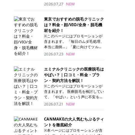
ナーパッド」は、化粧水や美容液を
2026.07.27
NEW
たっぷり含ませた丸型のコットンパ
ッド状のスキンケアアイテムです。
トナーパッドは洗顔後に肌をやさし
東京でおすすめの脱毛クリニック
く拭き取ることで、古い角質や余分
は？料金・顔/VIO/全身・脱毛機
な皮脂汚れをオフしながら、うるお
材を紹介！
いを与えられるのが特徴✨ さらに、
※このページにはプロモーションが
気になる部分には数分のせて部分用
含まれます。 「毎日のムダ毛処理、
パックとしても使用できるため、1
本当に面倒…」「夏に向けてツルツ
枚で「拭き取り」と「保湿ケア」の
ル肌になりたい！」 そう思って東京
2026.07.23
NEW
両方を叶えられます。 韓国コスメブ
で医療脱毛を探し始めても、クリニ
ランドを中心に人気を集めていまし
ックがたくさんありすぎてどこを選
たが、現在では日本でも定番のスキ
べばいいの？と迷ってしまいますよ
エミナルクリニックの医療脱毛は
ンケアアイテムとして幅広い世代に
ね。 この記事では、医療脱毛の基本
やばい？｜口コミ・料金・プラ
愛用されています。 トナーパッドの
から、東京で特に通いやすいフレイ
ン・契約方法を解説！
特徴 トナーパッドと拭き取り化粧水
アクリニック・レジーナクリニッ
※このページにはプロモーションが
の違い 「トナーパッド」と「拭き取
ク・エミナルクリニック・リゼクリ
含まれます。 医療脱毛を検討してい
り化粧水」はどちらも洗顔後に使用
ニックの4院について、分かりやす
て、「やばい」という声に不安を抱
するスキンケアアイテムですが、使
く解説します。 自分にぴったりのク
える方も多いのではないでしょう
2026.07.21
NEW
い方や特徴に違いがあります。 トナ
リニックを見つけて、面倒な自己処
か。 この記事では、エミナルクリニ
ーパッドは、化粧水があらかじめパ
理から卒業しちゃいましょう♪ クリ
ックの全身脱毛プランの詳しい料金
ッドに含まれているため、コットン
ニック 全身＋VIO 全身＋VIO＋顔 特
体系をはじめ、学生や友人同士でお
CANMAKEの大人気むちぷるティ
を用意する手間がなく、忙しい朝で
徴 脱毛器 詳細 フレイアクリニック
得になる割引キャンペーン、無料カ
ントを徹底紹介
もサッと使えるのが魅力です。 ま
52,800円(税込)/5回 94,600円(税
ウンセリングから施術までの具体的
※本ページにはプロモーションが含
た、保湿成分を豊富に配合した商品
込)/5回 肌への負担に配慮しなが
なステップを分かりやすく解説しま