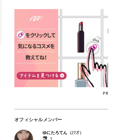
込)/5回 144,800円(税込)/5回 毛質に
Qoo10でのご購入はこちら CANMA
に触れた瞬間、ぷるんとしたジェリ
どに数分のせることで、集中保湿ケ
にぴったり。 Qoo10も、オリヤン
いでしょうか。 ズバリ、効果を実感
合わせて脱毛機を選択可能！有効期
KE むちぷるティント全色一覧 モモ
ーグロスが広がり、ふっくらボリュ
アとしても活用できます。 トナーパ
も、＠cosmeも、いつものコスメ購
するまでの期間や必要な施術回数が
限も5年と長くマイペースに通いや
｜血色感じるヌーディーピンク 桃の
ーム感のある仕上がりに✨ まるでリ
ッドの選び方 トナーパッドは、配合
入を“ちょっとお得”に変えられるの
大きな違いとして挙げられます！ 医
すい ラシャ メディオスターNeXT P
ような血色感を演出するヌーディー
フティングしたような、新しいリッ
成分やパッドの素材によって特徴が
が、トラミーリワードです✨ 今回
療脱毛は、医療機関（クリニックや
RO ジェントルYAGプロ 公式サイト
ピンク。 黄みと青みのバランスが良
プティンググロス💄 実際に使用した
異なります。 自分の肌悩みや理想の
は、トラミーリワードの特徴や活用
皮膚科など）だけで扱える高出力の
> ※医療脱毛は自由診療です。治療
く、自然になじむコーラル系カラー
方のクチコミ > 5 > プルプル > 唇に
仕上がりに合わせて選ぶことで、毎
方法、美容好きさんにおすすめな理
レーザーを使って、発毛組織にアプ
には赤み、痒み、火傷、毛嚢炎、一
です。 自然な血色感をプラスしてく
塗るPDRNグロス > > AMUSE ジェ
日のスキンケアに取り入れやすくな
由を詳しくご紹介します！ トラミー
ローチする施術といわれています。
時的な硬毛化などのリスクが伴いま
れるので、ナチュラルメイクとの相
ルフィットグロス > > ぷっくりツヤ
ります。 肌悩みに合わせて選ぶ パ
リワードとは？ 「トラミーリワー
そのため、少ない回数で永久脱毛
す。 目次▼ 1. エミナルクリニック
性抜群。 可愛らしく、多幸感のある
ツヤだけどベタっとした感じはなく
ッドの素材で選ぶ トナーパッドの使
ド」は、東証グロース上場企業であ
（※）を目指すことができます。
の魅力とは？選ばれる3つの特徴 ・
印象に仕上がります。 ワインベリー
て使いやすいですね。プランピング
い方 洗顔後すぐの清潔な肌に使用し
る株式会社アイズが運営する、安
（※永久脱毛とは一生毛が1本も生
最短6か月からの脱毛プランが選べ
｜気品をまとうローズレッド 深みの
効果で少しスーッとします。ここは
ます。 STEP1 エンボス面（凹凸
心・安全なポイントサイト機能で
えてこないという意味ではなく、ア
る！ ・全国60院以上＆21時まで営
ある青みレッド。 大人っぽく華やか
好き嫌いがあるかもしれませんが慣
面）で顔全体をやさしく拭き取りま
す。 トラミーリワードは、トラミー
メリカの基準に基づき「長期間にわ
業！ ・痛みに配慮した医療脱毛器の
な印象を与えるベリーカラーです。
れますね。 > > 分かりにくいけど、
す。 特に小鼻・あご・額など皮脂や
会員向けのポイントサービスです。
たって毛量が明らかに減少している
導入と肌トラブル対応 2. エミナル
ひと塗りで顔全体が華やかになり、
チップは片面がツルツル、片面がモ
古い角質が気になる部分は丁寧にな
対象ショップやサービスを利用する
状態が維持されること」を指しま
クリニックの口コミ・評判 3. エミ
リップを主役にしたメイクが完成。
ケモケになってます。 > > 桜グロス
じませましょう。 STEP2 パッドを
ことでポイントを獲得でき、貯まっ
す。） 一方のエステ脱毛は、出力が
ナルクリニックの全身脱毛料金プラ
クールで上品な雰囲気を演出できま
【日本限定色】：上品なピンクベー
裏返し、フラット面で顔全体をやさ
たポイントはAmazonギフト券やド
優しい機器を使うため痛みが少ない
ン ・全身脱毛の基本コースと料金
す。 フィグピューレ｜色っぽさと上
ジュ > > すももパールグロス【日本
PR
しく押さえながら化粧水をなじませ
ットマネーなどに交換できます。 普
のがメリットですが、毛根を破壊す
・追加費用がかからないシステム ・
品さを叶える赤みローズ 赤みとくす
限定色】：微細なラメがきらめく血
ます。 STEP3 その後は美容液・乳
段のネットショッピングを活用しな
ることはできないので一時的な減毛
支払い方法｜決済方法と医療ローン
みをほどよく含んだローズカラー。
色がよく見えるピンク。 > > どちら
液・クリームなど、普段どおりのス
がらポイントを貯められるため、ポ
にとどまります。結果的に、何度も
の活用も！ 4. エミナルクリニック
ニュートラルな発色で、肌色を選び
も上品で使いやすい色ですね。すも
キンケアを行います。 乾燥が気にな
イ活初心者でも始めやすいのが魅力
通う必要が出てくることが多くなり
の熱破壊式の脱毛機 5. エミナルク
にくい万能カラーです。 派手すぎず
もパールグロスの方がラメが入って
る部分には2〜5分程度のせて部分用
です✨ トラミーリワードの特徴 普
ます。 なお、医療脱毛は保険がきか
リニックのお得な割引・キャンペー
オフィシャルメンバー
落ち着いた印象に仕上がり、オン・
いるので華やかそうに見えるけど、
パックとして使用するのもおすすめ
段よく使っているコスメ通販サイト
ない自由診療なので、クリニックに
ン制度 ・学生プラン｜学生証の提示
オフ問わず使いやすいカラー。 きれ
付けてみると落ち着いた色ですね。
です。 おすすめトナーパッド7選 こ
を、トラミーリワード経由にするだ
よって料金設定が自由に決められて
で割引 ・ペア限定プラン｜家族や友
いめメイクにもカジュアルメイクに
> > スキンケア成分が配合されてい
ゆにたろてん
(
27
才)
こからは、保湿ケアや肌荒れケア、
けでポイントが貯まるのが大きな魅
います。だからこそ、しっかり比較
人と一緒にスタートできる ・他社か
もマッチします。 ラズベリーケーキ
て保湿もしっかりしてくれます。最
1
毛穴ケアなど目的別におすすめのト
力です✨ 例えば、、、 ・メガ割の
して選ぶことが大切なのです。 医療