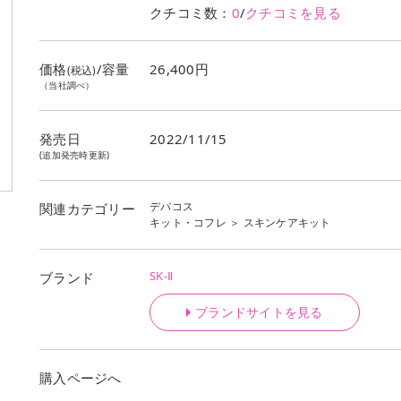
クチコミ数：
0
/
クチコミを見る
価格
/容量
26,400円
(税込)
（当社調べ）
発売日
2022/11/15
(追加発売時更新)
デパコス
関連カテゴリー
キット・コフレ
＞
スキンケアキット
SK-Ⅱ
ブランド
ブランドサイトを見る
購入ページへ