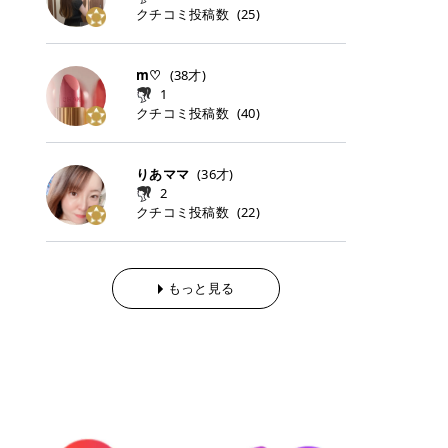
らの「のりかえ」や「お友だち紹
｜甘く可愛いモーヴピンク 鮮やかな
近、乾燥していた唇がプルンと見え
クチコミ投稿数
ナーパッドをご紹介します。 毎日使
タイミングで利用することが多いQ
(
25
)
脱毛の「熱破壊式」と「蓄熱式」と
介」も！ 6. 予約から脱毛施術まで
青みを感じるラズベリーピンク。 フ
てうれちい！ > > 引用元:コスメビ
いやすいトナーパッドから、スペシ
oo10 ・口コミを見ながら購入する
は？ 医療脱毛のレーザー機器には、
のステップ ・無料カウンセリングの
ェミニンな雰囲気を演出できる可愛
アイテム詳細を見るQoo10でのご購
ャルケアにぴったりなトナーパッド
＠cosme ・韓国コスメをチェック
大きく分けて「熱破壊式」と「蓄熱
予約方法 ・カウンセリング当日の持
らしいカラーです。 透明感を引き立
入はこちら 2026年上半期 総合2位
まで厳選しました。 1. MEDICUBE
する際によく見るOLIVE YOUNG GL
式」の2種類があり、それぞれ得意
m♡
(
38
才)
ち物 ・医師の問診とプラン提案 ・
てながら、甘さのある印象に。 韓国
柳屋（ヤナギヤ）「柳屋 あんず
PDRNピンクコラーゲンゲルトナー
OBAL など、すでに使い慣れている
な毛質が違います。 * 熱破壊式 高
施術当日の流れと次回予約の取り方
1
メイクやピンクメイクとも相性抜群
油」 👑「柳屋 あんず油」の特徴 1
パッド 「うるおいとハリ感をサポー
サイトが対象になっている場合も多
出力のレーザーをバチッ！と当て
7. 店舗一覧と美容医療メニュー ・
クチコミ投稿数
(
40
)
です。 フルーツオレ｜ピュア感あふ
00％植物由来の「柳屋 あんず油」
トし、なめらかな肌へ導く高密着ゲ
く、お買い物の内容や流れを変える
て、毛根の発毛組織に向けてレーザ
全国60院以上！エミナルクリニック
れるミルキーコーラル 白みを含んだ
フワッと香りさらっとまとまり、ツ
ルパッド」 PDRNやコラーゲン成分
必要はありません。 「どうせ買う予
ーを照射します。ワキやVIOのよう
の店舗一覧 ・脱毛だけじゃない！美
ミルキーなコーラルカラー。 やさし
ヤのある美しい髪に導きます。 ヘア
を配合し、乾燥やハリ不足が気にな
定だったコスメ」をトラミーリワー
な、太くて濃い毛にも使用が可能で
容医療メニュー 8. まとめ ｜エミナ
くふんわり発色し、粘膜リップのよ
だけでなく、ボディケア・ネイルケ
りあママ
(
36
才)
る肌をしっとり整えるゲルタイプの
ドを経由するだけで、ポイントも一
す！その分、輪ゴムで弾かれたよう
ルクリニックの魅力とは？選ばれる
うな仕上がりになります。 柔らかく
アなど幅広く保湿ケア。 実際に使用
2
トナーパッド。密着力が高く、スキ
緒に受け取れる、そんな手軽さがあ
な強い痛みを感じやすい傾向があり
3つの特徴 ※1 開業2019年3月20日
可愛らしい印象になり、毎日使いた
した方のクチコミ > 5 > 1本あると
クチコミ投稿数
ンケアの土台ケアとして取り入れや
ります✨ またトラミーリワードに
(
22
)
ます。 * 蓄熱式 低出力のレーザー
～2026年6月30日時点(医療脱毛、
くなるナチュラルカラー。 スクール
便利なオイル😊 > 柳屋 あんず油 >
すいアイテムです。 アイテム詳細を
は、以下のような特徴があります！
を連続で当てて、毛の成長をコント
ハイフ、ダーマペン、美容点滴、医
メイクやオフィスメイクにもおすす
> ──────────── > > 100%植
見るQoo10での購入はこちら 2. BIO
・1ポイント＝1円でわかりやすい
ロールする部分（バルジ領域）にじ
療ダイエットなど) 「早く綺麗にな
めです。 40TH ストロベリーボンボ
物由来のオイル > > 白髪染めで傷ん
DANCE コラーゲンゲルトナーパッ
・選べるe-GIFT・Amazonギフト
わじわ熱を伝える方式です。急激な
りたいけど、痛いのはイヤだし、通
ン｜上品なピンクベージュ 黄みを抑
でいてパサついているので > オイル
ド 「うるおいを与えながら肌をやわ
券・ドットマネーなどに交換できる
熱さを感じにくく、痛みや肌への負
もっと見る
う時間もない…」医療脱毛にそんな
えたクリーミーなピンクベージュ。
は必需品です > > 少しとろみがある
らかく整える保湿ケアパッド」 ゲル
・トラミー会員なら無料で利用でき
担を抑えやすいのが嬉しいポイン
ハードルを感じていませんか？エミ
ほんのり青みを感じる絶妙なカラー
ものの、さらっと軽めのオイル > >
素材ならではの高密着設計で、肌に
る ・ポイ活初心者でも始めやすい
ト。顔や背中などの産毛や細い毛に
ナルクリニックは、そんな私たちの
で、自然な血色感を演出します。 肌
ベタつかなくて髪につけるとサラサ
うるおいを与えながらやさしく整え
編集部が厳選！トラミーリワードお
向いています。 最近は、この両方を
ワガママを叶えてくれるクリニック
になじみながらも、唇をふんわり明
ラでツヤが出ます✨ > > ドライヤー
る保湿特化型トナーパッド。乾燥し
すすめ3選 QOO10 Qoo10（キュー
使い分けられる優秀な脱毛機を導入
なんです！多くの女性から選ばれて
るく見せてくれるカラー。 オフィス
前とドライヤー後に使っていますが
やすい肌をふっくらとした印象に導
テン）は、話題の韓国コスメや最新
しているクリニックも増えているの
いる3つの魅力をご紹介します。 最
メイクやナチュラルメイクにもぴっ
> 髪がペタッとならなくて気に入っ
きます。 アイテム詳細を見るQoo1
のトレンドスキンケアがいち早く、
で、自分の毛質に合わせてお任せで
短6か月からの脱毛プランが選べ
たりです。 アイテム詳細を見るQoo
てます😊 > > ワンタッチキャップな
0での購入はこちら 3. SKIN1004 セ
驚きの価格で手に入る大人気の通販
きることが多いですよ。 ｜東京でお
る！ 「せっかく脱毛を始めたのに、
10でのご購入はこちら イエベ・ブ
ので開けやすく > 1滴ずつ出るので
ンテラ クイックカーミングパッド
サイトです！ 特に年4回開催される
すすめの医療脱毛クリニック4選 こ
次の予約が数ヶ月先…」なんてガッ
ルベ別おすすめカラー むちぷるティ
量を調節しやすく使いやすいです >
「ゆらぎやすい肌をすこやかに整え
ビッグセール「メガ割」では、20%