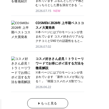
まれています ぷるんとしたツヤ感と
が多く、拭き取り後にそのまま部分
ら、コストパフォーマンスも重視し
す。 これから手軽に全身医療脱毛を
むっちりとした唇を演出できる「C
用パックとして使えるトナーパッド
たい方に！ メディオスターモノリス
始めたいと考えている方は、ぜひ最
ANMAKE（キャンメイク）むちぷる
2026.07.15
NEW
も増えています。 一方、拭き取り化
メディオスターNeXT PRO 公式サイ
後までチェックして、ご自身にぴっ
ティント」。 ティントならではの色
粧水は液体タイプのため、コットン
ト> レジーナクリニック 52,800円
たりのクリニック選びの参考にして
持ちに加え、プランパー効果※と保
に含ませて使用します。 使用量を調
(税込)/5回 99,000円(税込)/5回 ジェ
ください！ クリニック 全身＋VIO
湿ケアも叶えられることから、SNS
COSMEbi 2026年 上半期ベストコ
整しやすく、お気に入りの化粧水を
ントルシリーズを選べるため、脱毛
全身＋VIO＋顔 特徴 脱毛器 詳細 フ
でも話題の人気リップです。 「自分
スメ大賞発表
使いたい方やコストを抑えて続けた
機にこだわりたい方におすすめ！ ジ
レイアクリニック 52,800円(税込)/5
にはどのカラーが似合う？」「イエ
※本ページにはプロモーションが含
い方にもおすすめです。 トナーパッ
ェントルマックスプロ ジェントルマ
回 94,600円(税込)/5回 肌への負担
ベ・ブルベ別のおすすめは？」と気
まれています コスメ好きのリアルな
ドのメリット トナーパッドは、角質
ックスプロプラス ジェントルレーズ
に配慮しながら、コストパフォーマ
になっている方も多いのではないで
クチコミとSNSでの話題性をもとに
ケア・保湿ケア・部分用パックまで
プロ ソプラノチタニウム 公式サイ
ンスも重視したい方に！ メディオス
しょうか。 今回は6色のスウォッチ
選出された、COSMEbi 2026年上半
1枚で行える便利なスキンケアアイ
2026.07.02
ト> エミナルクリニック 49,500円
ターモノリス メディオスターNeXT
とともにご紹介！それぞれの色味や
期のベストコスメが決定！ 話題性・
テムです。 ここでは、トナーパッド
(税込)/6回 93,500円(税込)/6回 エミ
PRO 公式サイト> レジーナクリニッ
おすすめのパーソナルカラー、どん
使用感・仕上がりすべてを兼ね備え
を取り入れるメリットをご紹介しま
ナルクリニックの始めやすい料金設
ク 52,800円(税込)/5回 99,000円(税
なメイクに合うのかまで詳しく解説
た名品たちを、カテゴリ別にご紹介
コスメ好きさん必見！トラミーリ
す。 古い角質や皮脂汚れをやさしく
定！月々払いも安くて通いやすい ク
込)/5回 ジェントルシリーズを選べ
します✨ ※メイクアップ効果による
します。 本記事では、2025年11月
ワードでお得にポイ活する方法を
オフ トナーパッドを使用すること
リスタルプロ 公式サイト> リゼクリ
るため、脱毛機にこだわりたい方に
CANMAKE むちぷるティントとは？
～2026年4月までの半年間におい
徹底解説
で、洗顔だけでは落としきれない古
ニック 109,800円(税込)/5回 144,80
おすすめ！ ジェントルマックスプロ
CANMAKE むちぷるティントは、テ
て、COSMEbi内でのクチコミとSN
い角質や余分な皮脂汚れをやさしく
※本ページにはプロモーションが含
0円(税込)/5回 毛質に合わせて脱毛
ジェントルマックスプロプラス ジェ
ィント・プランパー・保湿ケアを1
Sでの話題性を元に選出されたコス
拭き取り、なめらかな肌へ整えま
まれています 「新作コスメが気にな
機を選択可能！有効期限も5年と長
ントルレーズプロ ソプラノチタニウ
本で叶えるリップです。 するすると
メやスキンケアなどの化粧品を「総
す。 保湿ケアまで1枚でできる 保湿
る！」「韓国コスメのメガ割でつい
くマイペースに通いやすい ラシャ
ム 公式サイト> エミナルクリニック
塗れるなめらかなテクスチャーで、
合」「デパコス」「プチプラ」「韓
成分を配合したトナーパッドなら、
買いすぎてしまう……」 そんな美容
メディオスターNeXT PRO ジェント
2026.06.22
49,500円(税込)/6回 93,500円(税
縦ジワをカバーしながら、むっちり
国コスメ」に分けて1位～3位までを
肌へうるおいを与えながらスキンケ
好きさんにおすすめなのが「トラミ
ルYAGプロ 公式サイト> ｜そもそも
込)/6回 エミナルクリニックの始め
としたツヤのある唇を演出します。
ランキング形式で発表！ 2026年上
アできるため、忙しい朝や夜の時短
ーリワード」です！ 普段のお買い物
医療脱毛って？エステ脱毛と何が違
やすい料金設定！月々払いも安くて
さらに、美容保湿成分を配合してい
半期 総合大賞 AMUSE（アミュー
ケアにもぴったりです。 部分パック
を少し工夫するだけでポイントを貯
うの？ 脱毛を考えたときに、まず悩
通いやすい クリスタルプロ 公式サ
るため、乾燥しにくくデイリー使い
ズ）「 ジェルフィットグロス」 👑
としても使える 多くのトナーパッド
められるため、コスメやスキンケア
もっと見る
むのが「医療脱毛とエステ脱毛、ど
イト> リゼクリニック 109,800円(税
にもぴったり！ アイテム詳細を見る
「ジェルフィットグロス」の特徴 唇
は、乾燥が気になる頬や額、小鼻な
にかかる費用を少しでも抑えたい方
っちがいいの？」ということではな