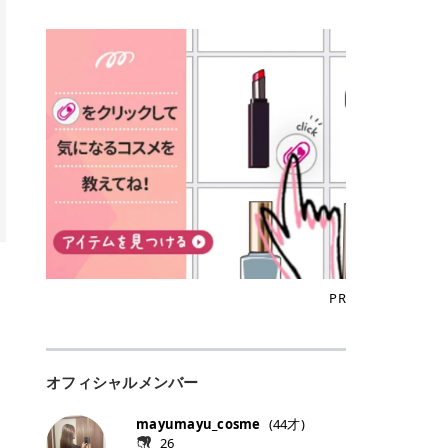
込)/5回 144,800円(税込)/5回 毛質に
Qoo10でのご購入はこちら CANMA
に触れた瞬間、ぷるんとしたジェリ
どに数分のせることで、集中保湿ケ
にぴったり。 Qoo10も、オリヤン
いでしょうか。 ズバリ、効果を実感
合わせて脱毛機を選択可能！有効期
KE むちぷるティント全色一覧 モモ
ーグロスが広がり、ふっくらボリュ
アとしても活用できます。 トナーパ
も、＠cosmeも、いつものコスメ購
するまでの期間や必要な施術回数が
限も5年と長くマイペースに通いや
｜血色感じるヌーディーピンク 桃の
ーム感のある仕上がりに✨ まるでリ
ッドの選び方 トナーパッドは、配合
入を“ちょっとお得”に変えられるの
大きな違いとして挙げられます！ 医
すい ラシャ メディオスターNeXT P
ような血色感を演出するヌーディー
フティングしたような、新しいリッ
成分やパッドの素材によって特徴が
が、トラミーリワードです✨ 今回
療脱毛は、医療機関（クリニックや
RO ジェントルYAGプロ 公式サイト
ピンク。 黄みと青みのバランスが良
プティンググロス💄 実際に使用した
異なります。 自分の肌悩みや理想の
は、トラミーリワードの特徴や活用
皮膚科など）だけで扱える高出力の
> ※医療脱毛は自由診療です。治療
く、自然になじむコーラル系カラー
方のクチコミ > 5 > プルプル > 唇に
仕上がりに合わせて選ぶことで、毎
方法、美容好きさんにおすすめな理
レーザーを使って、発毛組織にアプ
には赤み、痒み、火傷、毛嚢炎、一
です。 自然な血色感をプラスしてく
塗るPDRNグロス > > AMUSE ジェ
日のスキンケアに取り入れやすくな
由を詳しくご紹介します！ トラミー
ローチする施術といわれています。
時的な硬毛化などのリスクが伴いま
れるので、ナチュラルメイクとの相
ルフィットグロス > > ぷっくりツヤ
ります。 肌悩みに合わせて選ぶ パ
リワードとは？ 「トラミーリワー
そのため、少ない回数で永久脱毛
す。 目次▼ 1. エミナルクリニック
性抜群。 可愛らしく、多幸感のある
ツヤだけどベタっとした感じはなく
ッドの素材で選ぶ トナーパッドの使
ド」は、東証グロース上場企業であ
（※）を目指すことができます。
の魅力とは？選ばれる3つの特徴 ・
印象に仕上がります。 ワインベリー
て使いやすいですね。プランピング
い方 洗顔後すぐの清潔な肌に使用し
る株式会社アイズが運営する、安
（※永久脱毛とは一生毛が1本も生
最短6か月からの脱毛プランが選べ
｜気品をまとうローズレッド 深みの
効果で少しスーッとします。ここは
ます。 STEP1 エンボス面（凹凸
心・安全なポイントサイト機能で
えてこないという意味ではなく、ア
る！ ・全国60院以上＆21時まで営
ある青みレッド。 大人っぽく華やか
好き嫌いがあるかもしれませんが慣
面）で顔全体をやさしく拭き取りま
す。 トラミーリワードは、トラミー
メリカの基準に基づき「長期間にわ
業！ ・痛みに配慮した医療脱毛器の
な印象を与えるベリーカラーです。
れますね。 > > 分かりにくいけど、
す。 特に小鼻・あご・額など皮脂や
会員向けのポイントサービスです。
たって毛量が明らかに減少している
導入と肌トラブル対応 2. エミナル
ひと塗りで顔全体が華やかになり、
チップは片面がツルツル、片面がモ
古い角質が気になる部分は丁寧にな
対象ショップやサービスを利用する
状態が維持されること」を指しま
クリニックの口コミ・評判 3. エミ
リップを主役にしたメイクが完成。
ケモケになってます。 > > 桜グロス
じませましょう。 STEP2 パッドを
ことでポイントを獲得でき、貯まっ
す。） 一方のエステ脱毛は、出力が
ナルクリニックの全身脱毛料金プラ
クールで上品な雰囲気を演出できま
【日本限定色】：上品なピンクベー
裏返し、フラット面で顔全体をやさ
たポイントはAmazonギフト券やド
優しい機器を使うため痛みが少ない
ン ・全身脱毛の基本コースと料金
す。 フィグピューレ｜色っぽさと上
ジュ > > すももパールグロス【日本
PR
しく押さえながら化粧水をなじませ
ットマネーなどに交換できます。 普
のがメリットですが、毛根を破壊す
・追加費用がかからないシステム ・
品さを叶える赤みローズ 赤みとくす
限定色】：微細なラメがきらめく血
ます。 STEP3 その後は美容液・乳
段のネットショッピングを活用しな
ることはできないので一時的な減毛
支払い方法｜決済方法と医療ローン
みをほどよく含んだローズカラー。
色がよく見えるピンク。 > > どちら
液・クリームなど、普段どおりのス
がらポイントを貯められるため、ポ
にとどまります。結果的に、何度も
の活用も！ 4. エミナルクリニック
ニュートラルな発色で、肌色を選び
も上品で使いやすい色ですね。すも
キンケアを行います。 乾燥が気にな
イ活初心者でも始めやすいのが魅力
通う必要が出てくることが多くなり
の熱破壊式の脱毛機 5. エミナルク
にくい万能カラーです。 派手すぎず
もパールグロスの方がラメが入って
る部分には2〜5分程度のせて部分用
です✨ トラミーリワードの特徴 普
ます。 なお、医療脱毛は保険がきか
リニックのお得な割引・キャンペー
オフィシャルメンバー
落ち着いた印象に仕上がり、オン・
いるので華やかそうに見えるけど、
パックとして使用するのもおすすめ
段よく使っているコスメ通販サイト
ない自由診療なので、クリニックに
ン制度 ・学生プラン｜学生証の提示
オフ問わず使いやすいカラー。 きれ
付けてみると落ち着いた色ですね。
です。 おすすめトナーパッド7選 こ
を、トラミーリワード経由にするだ
よって料金設定が自由に決められて
で割引 ・ペア限定プラン｜家族や友
いめメイクにもカジュアルメイクに
> > スキンケア成分が配合されてい
mayumayu_cosme
(
44
才)
こからは、保湿ケアや肌荒れケア、
けでポイントが貯まるのが大きな魅
います。だからこそ、しっかり比較
人と一緒にスタートできる ・他社か
もマッチします。 ラズベリーケーキ
て保湿もしっかりしてくれます。最
26
毛穴ケアなど目的別におすすめのト
力です✨ 例えば、、、 ・メガ割の
して選ぶことが大切なのです。 医療