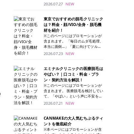
ナーパッド」は、化粧水や美容液を
2026.07.27
NEW
たっぷり含ませた丸型のコットンパ
ッド状のスキンケアアイテムです。
トナーパッドは洗顔後に肌をやさし
東京でおすすめの脱毛クリニック
く拭き取ることで、古い角質や余分
は？料金・顔/VIO/全身・脱毛機
な皮脂汚れをオフしながら、うるお
材を紹介！
いを与えられるのが特徴✨ さらに、
※このページにはプロモーションが
気になる部分には数分のせて部分用
含まれます。 「毎日のムダ毛処理、
パックとしても使用できるため、1
本当に面倒…」「夏に向けてツルツ
枚で「拭き取り」と「保湿ケア」の
ル肌になりたい！」 そう思って東京
2026.07.23
NEW
両方を叶えられます。 韓国コスメブ
で医療脱毛を探し始めても、クリニ
ランドを中心に人気を集めていまし
ックがたくさんありすぎてどこを選
たが、現在では日本でも定番のスキ
べばいいの？と迷ってしまいますよ
エミナルクリニックの医療脱毛は
ンケアアイテムとして幅広い世代に
ね。 この記事では、医療脱毛の基本
やばい？｜口コミ・料金・プラ
愛用されています。 トナーパッドの
から、東京で特に通いやすいフレイ
ン・契約方法を解説！
特徴 トナーパッドと拭き取り化粧水
アクリニック・レジーナクリニッ
※このページにはプロモーションが
の違い 「トナーパッド」と「拭き取
ク・エミナルクリニック・リゼクリ
含まれます。 医療脱毛を検討してい
Q
り化粧水」はどちらも洗顔後に使用
ニックの4院について、分かりやす
て、「やばい」という声に不安を抱
するスキンケアアイテムですが、使
く解説します。 自分にぴったりのク
える方も多いのではないでしょう
2026.07.21
NEW
い方や特徴に違いがあります。 トナ
リニックを見つけて、面倒な自己処
か。 この記事では、エミナルクリニ
ーパッドは、化粧水があらかじめパ
理から卒業しちゃいましょう♪ クリ
ックの全身脱毛プランの詳しい料金
ッドに含まれているため、コットン
ニック 全身＋VIO 全身＋VIO＋顔 特
体系をはじめ、学生や友人同士でお
CANMAKEの大人気むちぷるティ
を用意する手間がなく、忙しい朝で
徴 脱毛器 詳細 フレイアクリニック
得になる割引キャンペーン、無料カ
ントを徹底紹介
もサッと使えるのが魅力です。 ま
52,800円(税込)/5回 94,600円(税
ウンセリングから施術までの具体的
※本ページにはプロモーションが含
た、保湿成分を豊富に配合した商品
込)/5回 肌への負担に配慮しなが
なステップを分かりやすく解説しま