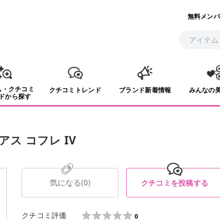
無料メンバ
ム・クチコミ
クチコミトレンド
ブランド新着情報
みんなの
ドから探す
ス コフレ IV
気になる(
0
)
クチコミを投稿する
クチコミ評価
0