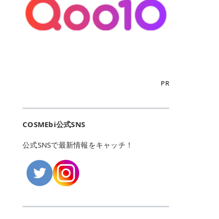
こからは、東京で人気のフレイアク
カリしたくありませんよね。エミナ
ント おすすめパーソナルカラー 02
> あんずのほのかに甘い香りがしま
るカーミングケアパッド」 ツボクサ
OFFクーポンなどを使って、SNSで
リニック・レジーナクリニック・エ
ルクリニックなら、最短1ヶ月ペー
モモ イエベ春・ブルベ夏 03 ワイン
すが > 強くないのでいつでも使える
エキス（保湿成分）配合で、肌荒れ
バズっている美容液やパック、限定
ミナルクリニック・リゼクリニック
スで通えるため、最短6ヶ月の全身
ベリー ブルベ冬 05 フィグピューレ
印象です > > 1本持っていると髪だ
や赤みが気になる肌をやさしく整え
の豪華キットをどこよりもお得にゲ
の4院について、おすすめのポイン
脱毛プランを選ぶことができます！
ブルベ夏・イエベ春 06 ラズベリー
けではなくボディやネイルケアにも
る低刺激設計のトナーパッドです。
ットできます✨ 豊富でリアルな口コ
トを詳しくご紹介します！ フレイア
（※予約状況や脱毛効果の個人差に
ケーキ ブルベ夏・ブルベ冬 07 フル
使えるのも◎ > > 引用元:コスメビ
アイテム詳細を見るQoo10での購入
ミや、ブランド公式ショップの出店
クリニック：選べるプランと女子に
よっては、6ヵ月で完了しない場合
ーツオレ イエベ春 40th ストロベリ
アイテム詳細を見るAmazonでのご
はこちら 4. SKINFOOD キャロット
も充実しているため、新作チェック
優しい手厚いサポート♡ ※満足度9
もあります）。 さらに、連続照射が
ーボンボン ブルベ夏 アイテム詳細
購入はこちら 2026年上半期 総合3
カロテン カーミングウォーターパッ
からリピート買いまで、美容マニア
6% 集計機関・アンケート内容：社
できる医療脱毛器を使っているた
を見るQoo10でのご購入はこちら
位 MAJOLICA MAJORCA（マジョリ
ド 「ゆらぎがちな肌をやさしく整え
の「欲しい」がすべて詰まったお買
内・施術済みフレイア顧客向けのア
め、全身の施術でも1回約60分で終
迷ったらこのカラーがおすすめ！ ナ
カ マジョルカ）「シャドーカスタマ
る植物由来カーミングケア」 βカロ
い物天国です。 Qoo10はこちら @C
ンケート 対象期間：2024/12/11～2
わります。 全国60院以上＆21時ま
PR
チュラルメイクなら「02 モモ」 自
イズ」 👑「シャドーカスタマイズ」
テンを含むにんじん由来成分で、乾
OSME アットコスメ（@cosme）
025/5/15 アンケート数:12606 フレ
で営業！ お仕事や学校の帰りにサク
然な血色感を演出できる万能カラ
の特徴 まばゆく発色フォルム整形シ
燥や外的刺激で不安定になりやすい
は、日本の美容マニアなら誰もが一
イアクリニックは、都内に新宿や渋
ッと寄りたい！という方にもエミナ
ー。 オフィスメイクなら「40th ス
ャドウ✨ 吸いこまれそうな奥行きの
肌をやさしく整えます。軽やかな使
度はお世話になる日本最大級の化粧
谷、銀座など7院があり、どこも駅
ルは強い味方。北海道から沖縄まで
トロベリーボンボン」 上品で落ち着
ある目もとをかなえる、フォルム整
用感も特長です。 アイテム詳細を見
品クチコミサイトです✨ 一番の魅力
から近くてアクセス抜群。平日は夜
全国に60院以上を展開しており、ど
いた印象に仕上がります。 毎日使い
形パウダーシャドウ。ひと塗りでま
るQoo10での購入はこちら 5. ANU
は、2,000万件を超える圧倒的なボ
COSMEbi公式SNS
21時まで開いているので、お仕事や
こも駅チカの好立地なんです。しか
やすい万能カラーなら「05 フィグ
ばゆく発色し、光の効果で目もとが
A 8ヒアルロン酸カテキンカーミン
リュームのリアルなクチコミ検索機
学校帰りにも通いやすいクリニック
も夜21時まで開いているので、忙し
ピューレ」 シーンを選ばず使える人
立体的に生まれ変わります。 実際に
グパッド 「うるおいを与えながら肌
能にあります。 自分の年齢や肌質
です。 ♡クイックプラン 時間をか
い毎日でも無理なく予定に組み込め
公式SNSで最新情報をキャッチ！
気カラーです。 韓国メイク・透明感
使用した方のクチコミ > 5 > 鮮やか
のキメを整えるバランスケアパッ
（乾燥肌・敏感肌など）、あるいは
けてしっかり脱毛。割引制度や保証
ます（※店舗によって診察時間は異
重視なら「06 ラズベリーケーキ」
発色✨ 吸い込まれそうな奥行きのあ
ド」 カテキン*1配合の極薄パッド
「毛穴」「美白」といった肌の悩み
サービスは充実！ 全身＋VIO 52,80
なります）。 そして嬉しいのが、施
青みピンクが透明感を引き立てま
る目もとを作れるアイシャドウ♡ >
で、肌にうるおいを与えながらキメ
に合わせてクチコミを絞り込めるた
0円(税込) 5回コース 所要時間が60
術室がカーテン仕切りではなくドア
す。 イエベ春なら「07 フルーツオ
パウダータイプなのに粉っぽさがな
を整え、すこやかな肌状態へ導くデ
め、自分に本当に合うコスメを失敗
分で完了 全身＋VIO＋顔 94,600円
付きの完全個室になっていること！
レ」 やわらかく可愛らしい印象に仕
くぴたっと密着♡発色が良くて煌め
イリーケアアイテムです。 *1 チャ
せずに見つけられる美容の羅針盤と
(税込) 5回コース 36箇所の脱毛が可
女性専用のプライベート空間なの
上がります。 よくある質問💡 色持
くパールが美しい✨ > 単色でも綺麗
カテキン（整肌成分） アイテム詳細
して絶大な信頼を得ています。 さら
能 ♡安心プラン １回、５回コー
で、周りの目を気にせずリラックス
ちはいい？ むちぷるティントはティ
にグラデーションを作れて簡単に立
を見るQoo10での購入はこちら 6.
に、年に数回発表される「ベストコ
ス、８回コースがあり、コース終了
して施術を受けられます。 痛みに配
ント処方のため、塗布後は色が定着
体感を出せます✨ > > カラーの名前
MEDIHEAL PDRNリフティングパッ
スメアワード（ベスコス）」は、日
後の追加照射の料金も設定していま
慮した医療脱毛器の導入と肌トラブ
しやすく、飲み物を飲んだあとでも
がまた可愛い💕 > PK321 ひとひら
ド 「ハリ感を意識したケアで肌をな
本の美容トレンドを大きく左右する