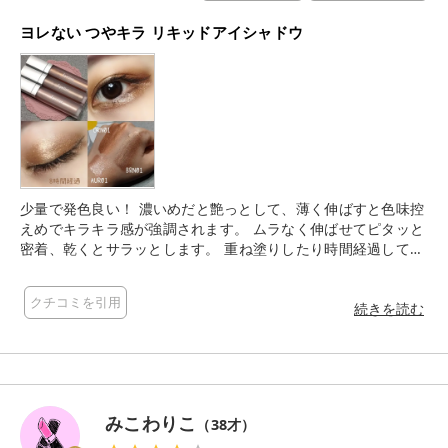
ヨレない つやキラ リキッドアイシャドウ
少量で発色良い！⁡ 濃いめだと艶っとして、⁡薄く伸ばすと色味控
えめでキラキラ感が強調されます。⁡ ⁡ムラなく伸ばせてピタッと
密着、乾くとサラッとします。⁡ ⁡重ね塗りしたり時間経過しても
ヨレない💓⁡ ⁡⁡⁡ ⁡BRNを上瞼全体、ORNを上下目尻、AURを下目頭
から中央に塗っています。⁡⁡ ⁡ ⁡保湿効果のある美容成分が配合さ
クチコミを引用
れています◎⁡
続きを読む
みこわりこ
（
38
才）