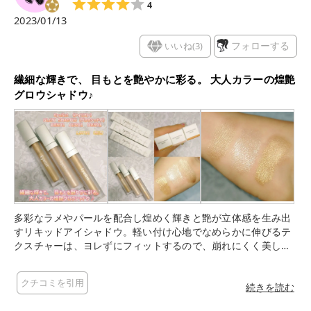
4
2023/01/13
いいね(
3
)
フォローする
繊細な輝きで、 目もとを艶やかに彩る。 大人カラーの煌艶
グロウシャドウ♪
多彩なラメやパールを配合し煌めく輝きと艶が立体感を生み出
すリキッドアイシャドウ。軽い付け心地でなめらかに伸びるテ
クスチャーは、ヨレずにフィットするので、崩れにくく美しい
色と輝きが長時間キープ。一度塗りでも発色のある仕上がり
に。重ね塗りでグラデーションを楽しんだり、他のシャドウを
クチコミを引用
重ねることで奥行きを演出。優れた保湿機能で、敏感な目もと
続きを読む
をケアする「白薔薇エキス」を配合。カラバリは、・BRN01・