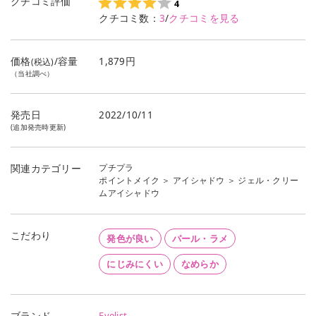
クチコミ評価
4
クチコミ数：
3
/
クチコミを見る
価格
/容量
1,879円
(税込)
（当社調べ）
発売日
2022/10/11
(追加発売時更新)
プチプラ
関連カテゴリー
ポイントメイク
＞
アイシャドウ
＞
ジェル・クリー
ムアイシャドウ
こだわり
発色が良い
パール・ラメ
にじみにくい
なめらか
Eyelist
ブランド