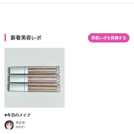
AUR01・ORN01の３色。チップタイプのリキッドアイシャド
ウ。シンプルなおしゃれデザイン。高発色、高密着。ムラにな
りにくく、キラッときれい。ラメとパールのバランスがすごく
いい色味なのですごく使いやすいし、リキッドアイシャドウに
よくある、ムラ、ヨレになりにくいのがポイント。ツヤ感メイ
クが手軽にできる。BRN01は、１番使いやすそうなカラー。ブ
新着美容レポ
ラウン系なので普段使いしやすい。パール感がすごくきれい。
美容レポを投稿する
AUR01は、大粒ラメがキラキラ。ほんのりピンクよりなシアー
ベージュでベースや涙袋などにもぴったり。指でトントン付け
がお気に入り。ORN01は、かなり発色がいい。オレンジ系の色
味なので好みがありそう。しっかりぼかせばグラデもつくりや
すい。私は、BRN01とAUR01がお気に入り。崩れにくく、高発
色、高密着なのですごくおすすめ。 ・BRN01は、どんな肌にも
マッチし、目もとに立体感を与えるサンドブラウン。ゴールド
ブラウンパールとゴールドグリッターが、存在感のある輝きと
艶を与えます。 ・AUR01は、光によって変化するオーロラパー
ルがきらめくシアーベージュ。透明感を演出するシャンパンピ
ーチパールと大粒ラメが贅沢に輝きます。 ・ORN01は、圧倒的
な存在感を宿し、垢抜け顔に仕上がるテラコッタオレンジ。ゴ
#今日のメイク
ールドグリッターとオレンジコッパーパールの輝きが、艶やか
にきらめきます。
のどか
(
40
才)