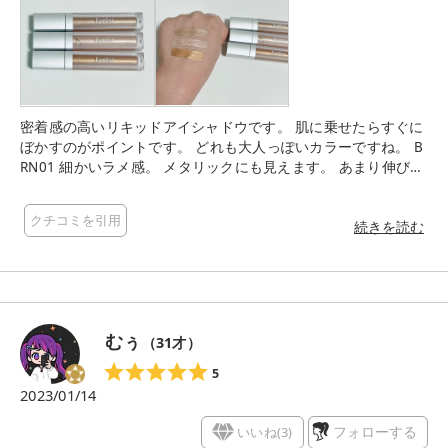
密着感の高いリキッドアイシャドウです。 肌に乗せたらすぐに
ぼかすのがポイントです。 どれも大人っぽいカラーですね。 B
RN01 細かいラメ感。 メタリックにも見えます。 あまり伸びま
せんでした。 AUR01 大粒ラメがとてもきらめきます。 ベース
にも、あとから乗せても使いやすいです。 伸びが良く広範囲に
クチコミを引用
使えます。 ORN01 ブラウンの色違いな感じでした。 細かいラ
続きを読む
メ感。 メタリックにも見えます。 あまり伸びませんでした。
むぅ
（
31
才）
5
2023/01/14
いいね(
3
)
フォローする