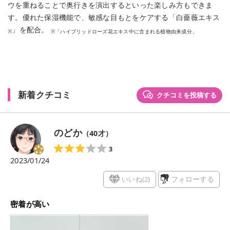
ウを重ねることで奥行きを演出するといった楽しみ方もできま
す。優れた保湿機能で、敏感な目もとをケアする「白薔薇エキス
」を配合。
※
※「ハイブリッドローズ花エキス中に含まれる植物由来成分」
新着クチコミ
クチコミを投稿する
のどか
（
40
才）
3
2023/01/24
いいね(
2
)
フォローする
密着が高い