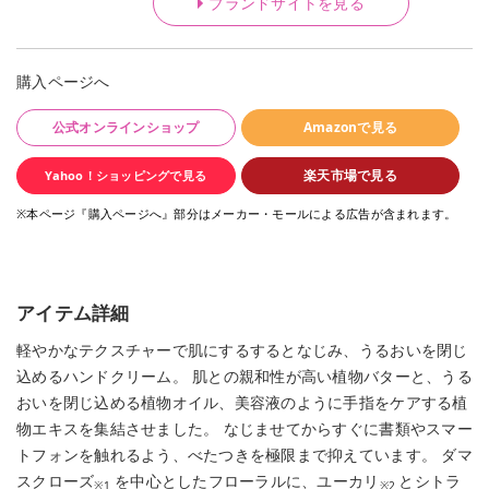
ブランドサイトを見る
購入ページへ
公式オンラインショップ
Amazonで見る
楽天市場で見る
Yahoo！ショッピングで見る
※本ページ『購入ページへ』部分はメーカー・モールによる広告が含まれます。
アイテム詳細
軽やかなテクスチャーで肌にするするとなじみ、うるおいを閉じ
込めるハンドクリーム。 肌との親和性が高い植物バターと、うる
おいを閉じ込める植物オイル、美容液のように手指をケアする植
物エキスを集結させました。 なじませてからすぐに書類やスマー
トフォンを触れるよう、べたつきを極限まで抑えています。 ダマ
スクローズ
を中心としたフローラルに、ユーカリ
とシトラ
※1
※2