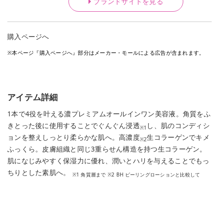
ブランドサイトを見る
購入ページへ
※本ページ『購入ページへ』部分はメーカー・モールによる広告が含まれます。
アイテム詳細
1本で4役を叶える濃プレミアムオールインワン美容液。角質をふ
きとった後に使用することでぐんぐん浸透
し、肌のコンディシ
※1
ョンを整えしっとり柔らかな肌へ。高濃度
生コラーゲンでキメ
※2
ふっくら。皮膚組織と同じ3重らせん構造を持つ生コラーゲン。
肌になじみやすく保湿力に優れ、潤いとハリを与えることでもっ
ちりとした素肌へ。
※1 角質層まで ※2 BH ピーリングローションと比較して