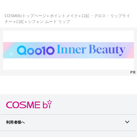
COSMEbiトップページ
»
ポイントメイク
»
口紅・グロス・リップライ
ナー
»
口紅
»
シフォン ムード リップ
PR
利用者様へ
メンバーログイン