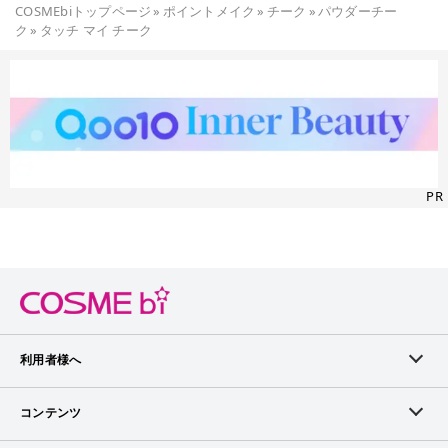
COSMEbiトップページ
»
ポイントメイク
»
チーク
»
パウダーチー
ク
»
タッチ マイ チーク
PR
利用者様へ
メンバーログイン
コンテンツ