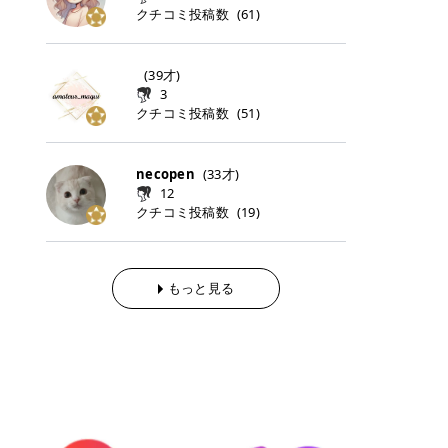
らの「のりかえ」や「お友だち紹
｜甘く可愛いモーヴピンク 鮮やかな
近、乾燥していた唇がプルンと見え
クチコミ投稿数
ナーパッドをご紹介します。 毎日使
タイミングで利用することが多いQ
(
61
)
脱毛の「熱破壊式」と「蓄熱式」と
介」も！ 6. 予約から脱毛施術まで
青みを感じるラズベリーピンク。 フ
てうれちい！ > > 引用元:コスメビ
いやすいトナーパッドから、スペシ
oo10 ・口コミを見ながら購入する
は？ 医療脱毛のレーザー機器には、
のステップ ・無料カウンセリングの
ェミニンな雰囲気を演出できる可愛
アイテム詳細を見るQoo10でのご購
ャルケアにぴったりなトナーパッド
＠cosme ・韓国コスメをチェック
大きく分けて「熱破壊式」と「蓄熱
予約方法 ・カウンセリング当日の持
らしいカラーです。 透明感を引き立
入はこちら 2026年上半期 総合2位
まで厳選しました。 1. MEDICUBE
する際によく見るOLIVE YOUNG GL
式」の2種類があり、それぞれ得意
(
39
才)
ち物 ・医師の問診とプラン提案 ・
てながら、甘さのある印象に。 韓国
柳屋（ヤナギヤ）「柳屋 あんず
PDRNピンクコラーゲンゲルトナー
OBAL など、すでに使い慣れている
な毛質が違います。 * 熱破壊式 高
施術当日の流れと次回予約の取り方
3
メイクやピンクメイクとも相性抜群
油」 👑「柳屋 あんず油」の特徴 1
パッド 「うるおいとハリ感をサポー
サイトが対象になっている場合も多
出力のレーザーをバチッ！と当て
7. 店舗一覧と美容医療メニュー ・
クチコミ投稿数
(
51
)
です。 フルーツオレ｜ピュア感あふ
00％植物由来の「柳屋 あんず油」
トし、なめらかな肌へ導く高密着ゲ
く、お買い物の内容や流れを変える
て、毛根の発毛組織に向けてレーザ
全国60院以上！エミナルクリニック
れるミルキーコーラル 白みを含んだ
フワッと香りさらっとまとまり、ツ
ルパッド」 PDRNやコラーゲン成分
必要はありません。 「どうせ買う予
ーを照射します。ワキやVIOのよう
の店舗一覧 ・脱毛だけじゃない！美
ミルキーなコーラルカラー。 やさし
ヤのある美しい髪に導きます。 ヘア
を配合し、乾燥やハリ不足が気にな
定だったコスメ」をトラミーリワー
な、太くて濃い毛にも使用が可能で
容医療メニュー 8. まとめ ｜エミナ
くふんわり発色し、粘膜リップのよ
だけでなく、ボディケア・ネイルケ
necopen
(
33
才)
る肌をしっとり整えるゲルタイプの
ドを経由するだけで、ポイントも一
す！その分、輪ゴムで弾かれたよう
ルクリニックの魅力とは？選ばれる
うな仕上がりになります。 柔らかく
アなど幅広く保湿ケア。 実際に使用
12
トナーパッド。密着力が高く、スキ
緒に受け取れる、そんな手軽さがあ
な強い痛みを感じやすい傾向があり
3つの特徴 ※1 開業2019年3月20日
可愛らしい印象になり、毎日使いた
した方のクチコミ > 5 > 1本あると
クチコミ投稿数
ンケアの土台ケアとして取り入れや
ります✨ またトラミーリワードに
(
19
)
ます。 * 蓄熱式 低出力のレーザー
～2026年6月30日時点(医療脱毛、
くなるナチュラルカラー。 スクール
便利なオイル😊 > 柳屋 あんず油 >
すいアイテムです。 アイテム詳細を
は、以下のような特徴があります！
を連続で当てて、毛の成長をコント
ハイフ、ダーマペン、美容点滴、医
メイクやオフィスメイクにもおすす
> ──────────── > > 100%植
見るQoo10での購入はこちら 2. BIO
・1ポイント＝1円でわかりやすい
ロールする部分（バルジ領域）にじ
療ダイエットなど) 「早く綺麗にな
めです。 40TH ストロベリーボンボ
物由来のオイル > > 白髪染めで傷ん
DANCE コラーゲンゲルトナーパッ
・選べるe-GIFT・Amazonギフト
わじわ熱を伝える方式です。急激な
りたいけど、痛いのはイヤだし、通
ン｜上品なピンクベージュ 黄みを抑
でいてパサついているので > オイル
ド 「うるおいを与えながら肌をやわ
券・ドットマネーなどに交換できる
熱さを感じにくく、痛みや肌への負
もっと見る
う時間もない…」医療脱毛にそんな
えたクリーミーなピンクベージュ。
は必需品です > > 少しとろみがある
らかく整える保湿ケアパッド」 ゲル
・トラミー会員なら無料で利用でき
担を抑えやすいのが嬉しいポイン
ハードルを感じていませんか？エミ
ほんのり青みを感じる絶妙なカラー
ものの、さらっと軽めのオイル > >
素材ならではの高密着設計で、肌に
る ・ポイ活初心者でも始めやすい
ト。顔や背中などの産毛や細い毛に
ナルクリニックは、そんな私たちの
で、自然な血色感を演出します。 肌
ベタつかなくて髪につけるとサラサ
うるおいを与えながらやさしく整え
編集部が厳選！トラミーリワードお
向いています。 最近は、この両方を
ワガママを叶えてくれるクリニック
になじみながらも、唇をふんわり明
ラでツヤが出ます✨ > > ドライヤー
る保湿特化型トナーパッド。乾燥し
すすめ3選 QOO10 Qoo10（キュー
使い分けられる優秀な脱毛機を導入
なんです！多くの女性から選ばれて
るく見せてくれるカラー。 オフィス
前とドライヤー後に使っていますが
やすい肌をふっくらとした印象に導
テン）は、話題の韓国コスメや最新
しているクリニックも増えているの
いる3つの魅力をご紹介します。 最
メイクやナチュラルメイクにもぴっ
> 髪がペタッとならなくて気に入っ
きます。 アイテム詳細を見るQoo1
のトレンドスキンケアがいち早く、
で、自分の毛質に合わせてお任せで
短6か月からの脱毛プランが選べ
たりです。 アイテム詳細を見るQoo
てます😊 > > ワンタッチキャップな
0での購入はこちら 3. SKIN1004 セ
驚きの価格で手に入る大人気の通販
きることが多いですよ。 ｜東京でお
る！ 「せっかく脱毛を始めたのに、
10でのご購入はこちら イエベ・ブ
ので開けやすく > 1滴ずつ出るので
ンテラ クイックカーミングパッド
サイトです！ 特に年4回開催される
すすめの医療脱毛クリニック4選 こ
次の予約が数ヶ月先…」なんてガッ
ルベ別おすすめカラー むちぷるティ
量を調節しやすく使いやすいです >
「ゆらぎやすい肌をすこやかに整え
ビッグセール「メガ割」では、20%