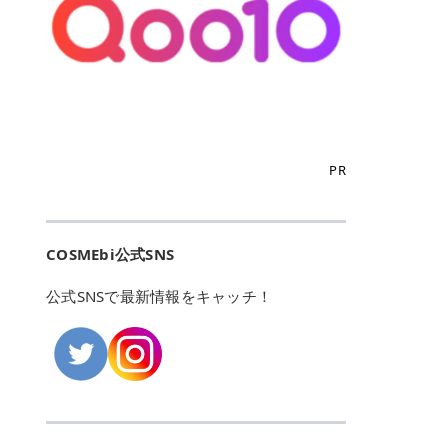
こからは、東京で人気のフレイアク
カリしたくありませんよね。エミナ
ント おすすめパーソナルカラー 02
> あんずのほのかに甘い香りがしま
るカーミングケアパッド」 ツボクサ
OFFクーポンなどを使って、SNSで
リニック・レジーナクリニック・エ
ルクリニックなら、最短1ヶ月ペー
モモ イエベ春・ブルベ夏 03 ワイン
すが > 強くないのでいつでも使える
エキス（保湿成分）配合で、肌荒れ
バズっている美容液やパック、限定
ミナルクリニック・リゼクリニック
スで通えるため、最短6ヶ月の全身
ベリー ブルベ冬 05 フィグピューレ
印象です > > 1本持っていると髪だ
や赤みが気になる肌をやさしく整え
の豪華キットをどこよりもお得にゲ
の4院について、おすすめのポイン
脱毛プランを選ぶことができます！
ブルベ夏・イエベ春 06 ラズベリー
けではなくボディやネイルケアにも
る低刺激設計のトナーパッドです。
ットできます✨ 豊富でリアルな口コ
トを詳しくご紹介します！ フレイア
（※予約状況や脱毛効果の個人差に
ケーキ ブルベ夏・ブルベ冬 07 フル
使えるのも◎ > > 引用元:コスメビ
アイテム詳細を見るQoo10での購入
ミや、ブランド公式ショップの出店
クリニック：選べるプランと女子に
よっては、6ヵ月で完了しない場合
ーツオレ イエベ春 40th ストロベリ
アイテム詳細を見るAmazonでのご
はこちら 4. SKINFOOD キャロット
も充実しているため、新作チェック
優しい手厚いサポート♡ ※満足度9
もあります）。 さらに、連続照射が
ーボンボン ブルベ夏 アイテム詳細
購入はこちら 2026年上半期 総合3
カロテン カーミングウォーターパッ
からリピート買いまで、美容マニア
6% 集計機関・アンケート内容：社
できる医療脱毛器を使っているた
を見るQoo10でのご購入はこちら
位 MAJOLICA MAJORCA（マジョリ
ド 「ゆらぎがちな肌をやさしく整え
の「欲しい」がすべて詰まったお買
内・施術済みフレイア顧客向けのア
め、全身の施術でも1回約60分で終
迷ったらこのカラーがおすすめ！ ナ
カ マジョルカ）「シャドーカスタマ
る植物由来カーミングケア」 βカロ
い物天国です。 Qoo10はこちら @C
ンケート 対象期間：2024/12/11～2
わります。 全国60院以上＆21時ま
PR
チュラルメイクなら「02 モモ」 自
イズ」 👑「シャドーカスタマイズ」
テンを含むにんじん由来成分で、乾
OSME アットコスメ（@cosme）
025/5/15 アンケート数:12606 フレ
で営業！ お仕事や学校の帰りにサク
然な血色感を演出できる万能カラ
の特徴 まばゆく発色フォルム整形シ
燥や外的刺激で不安定になりやすい
は、日本の美容マニアなら誰もが一
イアクリニックは、都内に新宿や渋
ッと寄りたい！という方にもエミナ
ー。 オフィスメイクなら「40th ス
ャドウ✨ 吸いこまれそうな奥行きの
肌をやさしく整えます。軽やかな使
度はお世話になる日本最大級の化粧
谷、銀座など7院があり、どこも駅
ルは強い味方。北海道から沖縄まで
トロベリーボンボン」 上品で落ち着
ある目もとをかなえる、フォルム整
用感も特長です。 アイテム詳細を見
品クチコミサイトです✨ 一番の魅力
から近くてアクセス抜群。平日は夜
全国に60院以上を展開しており、ど
いた印象に仕上がります。 毎日使い
形パウダーシャドウ。ひと塗りでま
るQoo10での購入はこちら 5. ANU
は、2,000万件を超える圧倒的なボ
COSMEbi公式SNS
21時まで開いているので、お仕事や
こも駅チカの好立地なんです。しか
やすい万能カラーなら「05 フィグ
ばゆく発色し、光の効果で目もとが
A 8ヒアルロン酸カテキンカーミン
リュームのリアルなクチコミ検索機
学校帰りにも通いやすいクリニック
も夜21時まで開いているので、忙し
ピューレ」 シーンを選ばず使える人
立体的に生まれ変わります。 実際に
グパッド 「うるおいを与えながら肌
能にあります。 自分の年齢や肌質
です。 ♡クイックプラン 時間をか
い毎日でも無理なく予定に組み込め
公式SNSで最新情報をキャッチ！
気カラーです。 韓国メイク・透明感
使用した方のクチコミ > 5 > 鮮やか
のキメを整えるバランスケアパッ
（乾燥肌・敏感肌など）、あるいは
けてしっかり脱毛。割引制度や保証
ます（※店舗によって診察時間は異
重視なら「06 ラズベリーケーキ」
発色✨ 吸い込まれそうな奥行きのあ
ド」 カテキン*1配合の極薄パッド
「毛穴」「美白」といった肌の悩み
サービスは充実！ 全身＋VIO 52,80
なります）。 そして嬉しいのが、施
青みピンクが透明感を引き立てま
る目もとを作れるアイシャドウ♡ >
で、肌にうるおいを与えながらキメ
に合わせてクチコミを絞り込めるた
0円(税込) 5回コース 所要時間が60
術室がカーテン仕切りではなくドア
す。 イエベ春なら「07 フルーツオ
パウダータイプなのに粉っぽさがな
を整え、すこやかな肌状態へ導くデ
め、自分に本当に合うコスメを失敗
分で完了 全身＋VIO＋顔 94,600円
付きの完全個室になっていること！
レ」 やわらかく可愛らしい印象に仕
くぴたっと密着♡発色が良くて煌め
イリーケアアイテムです。 *1 チャ
せずに見つけられる美容の羅針盤と
(税込) 5回コース 36箇所の脱毛が可
女性専用のプライベート空間なの
上がります。 よくある質問💡 色持
くパールが美しい✨ > 単色でも綺麗
カテキン（整肌成分） アイテム詳細
して絶大な信頼を得ています。 さら
能 ♡安心プラン １回、５回コー
で、周りの目を気にせずリラックス
ちはいい？ むちぷるティントはティ
にグラデーションを作れて簡単に立
を見るQoo10での購入はこちら 6.
に、年に数回発表される「ベストコ
ス、８回コースがあり、コース終了
して施術を受けられます。 痛みに配
ント処方のため、塗布後は色が定着
体感を出せます✨ > > カラーの名前
MEDIHEAL PDRNリフティングパッ
スメアワード（ベスコス）」は、日
後の追加照射の料金も設定していま
慮した医療脱毛器の導入と肌トラブ
しやすく、飲み物を飲んだあとでも
がまた可愛い💕 > PK321 ひとひら
ド 「ハリ感を意識したケアで肌をな
本の美容トレンドを大きく左右する