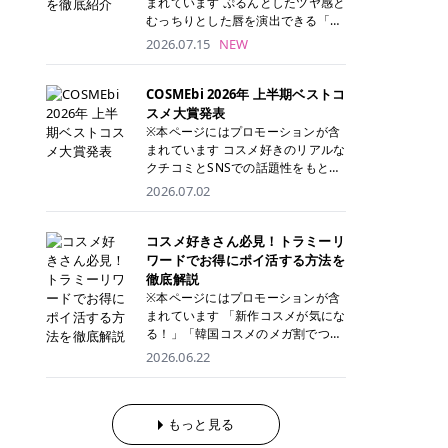
まれています ぷるんとしたツヤ感と
が多く、拭き取り後にそのまま部分
ら、コストパフォーマンスも重視し
す。 これから手軽に全身医療脱毛を
むっちりとした唇を演出できる「C
用パックとして使えるトナーパッド
たい方に！ メディオスターモノリス
始めたいと考えている方は、ぜひ最
ANMAKE（キャンメイク）むちぷる
2026.07.15
NEW
も増えています。 一方、拭き取り化
メディオスターNeXT PRO 公式サイ
後までチェックして、ご自身にぴっ
ティント」。 ティントならではの色
粧水は液体タイプのため、コットン
ト> レジーナクリニック 52,800円
たりのクリニック選びの参考にして
持ちに加え、プランパー効果※と保
に含ませて使用します。 使用量を調
(税込)/5回 99,000円(税込)/5回 ジェ
ください！ クリニック 全身＋VIO
湿ケアも叶えられることから、SNS
COSMEbi 2026年 上半期ベストコ
整しやすく、お気に入りの化粧水を
ントルシリーズを選べるため、脱毛
全身＋VIO＋顔 特徴 脱毛器 詳細 フ
でも話題の人気リップです。 「自分
スメ大賞発表
使いたい方やコストを抑えて続けた
機にこだわりたい方におすすめ！ ジ
レイアクリニック 52,800円(税込)/5
にはどのカラーが似合う？」「イエ
※本ページにはプロモーションが含
い方にもおすすめです。 トナーパッ
ェントルマックスプロ ジェントルマ
回 94,600円(税込)/5回 肌への負担
ベ・ブルベ別のおすすめは？」と気
まれています コスメ好きのリアルな
ドのメリット トナーパッドは、角質
ックスプロプラス ジェントルレーズ
に配慮しながら、コストパフォーマ
になっている方も多いのではないで
クチコミとSNSでの話題性をもとに
ケア・保湿ケア・部分用パックまで
プロ ソプラノチタニウム 公式サイ
ンスも重視したい方に！ メディオス
しょうか。 今回は6色のスウォッチ
選出された、COSMEbi 2026年上半
1枚で行える便利なスキンケアアイ
2026.07.02
ト> エミナルクリニック 49,500円
ターモノリス メディオスターNeXT
とともにご紹介！それぞれの色味や
期のベストコスメが決定！ 話題性・
テムです。 ここでは、トナーパッド
(税込)/6回 93,500円(税込)/6回 エミ
PRO 公式サイト> レジーナクリニッ
おすすめのパーソナルカラー、どん
使用感・仕上がりすべてを兼ね備え
を取り入れるメリットをご紹介しま
ナルクリニックの始めやすい料金設
ク 52,800円(税込)/5回 99,000円(税
なメイクに合うのかまで詳しく解説
た名品たちを、カテゴリ別にご紹介
コスメ好きさん必見！トラミーリ
す。 古い角質や皮脂汚れをやさしく
定！月々払いも安くて通いやすい ク
込)/5回 ジェントルシリーズを選べ
します✨ ※メイクアップ効果による
します。 本記事では、2025年11月
ワードでお得にポイ活する方法を
オフ トナーパッドを使用すること
リスタルプロ 公式サイト> リゼクリ
るため、脱毛機にこだわりたい方に
CANMAKE むちぷるティントとは？
～2026年4月までの半年間におい
徹底解説
で、洗顔だけでは落としきれない古
ニック 109,800円(税込)/5回 144,80
おすすめ！ ジェントルマックスプロ
CANMAKE むちぷるティントは、テ
て、COSMEbi内でのクチコミとSN
い角質や余分な皮脂汚れをやさしく
※本ページにはプロモーションが含
0円(税込)/5回 毛質に合わせて脱毛
ジェントルマックスプロプラス ジェ
ィント・プランパー・保湿ケアを1
Sでの話題性を元に選出されたコス
拭き取り、なめらかな肌へ整えま
まれています 「新作コスメが気にな
機を選択可能！有効期限も5年と長
ントルレーズプロ ソプラノチタニウ
本で叶えるリップです。 するすると
メやスキンケアなどの化粧品を「総
す。 保湿ケアまで1枚でできる 保湿
る！」「韓国コスメのメガ割でつい
くマイペースに通いやすい ラシャ
ム 公式サイト> エミナルクリニック
塗れるなめらかなテクスチャーで、
合」「デパコス」「プチプラ」「韓
成分を配合したトナーパッドなら、
買いすぎてしまう……」 そんな美容
メディオスターNeXT PRO ジェント
2026.06.22
49,500円(税込)/6回 93,500円(税
縦ジワをカバーしながら、むっちり
国コスメ」に分けて1位～3位までを
肌へうるおいを与えながらスキンケ
好きさんにおすすめなのが「トラミ
ルYAGプロ 公式サイト> ｜そもそも
込)/6回 エミナルクリニックの始め
としたツヤのある唇を演出します。
ランキング形式で発表！ 2026年上
アできるため、忙しい朝や夜の時短
ーリワード」です！ 普段のお買い物
医療脱毛って？エステ脱毛と何が違
やすい料金設定！月々払いも安くて
さらに、美容保湿成分を配合してい
半期 総合大賞 AMUSE（アミュー
ケアにもぴったりです。 部分パック
を少し工夫するだけでポイントを貯
うの？ 脱毛を考えたときに、まず悩
通いやすい クリスタルプロ 公式サ
るため、乾燥しにくくデイリー使い
ズ）「 ジェルフィットグロス」 👑
としても使える 多くのトナーパッド
められるため、コスメやスキンケア
もっと見る
むのが「医療脱毛とエステ脱毛、ど
イト> リゼクリニック 109,800円(税
にもぴったり！ アイテム詳細を見る
「ジェルフィットグロス」の特徴 唇
は、乾燥が気になる頬や額、小鼻な
にかかる費用を少しでも抑えたい方
っちがいいの？」ということではな