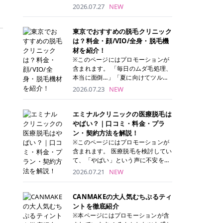
ナーパッド」は、化粧水や美容液を
2026.07.27
NEW
たっぷり含ませた丸型のコットンパ
ッド状のスキンケアアイテムです。
トナーパッドは洗顔後に肌をやさし
東京でおすすめの脱毛クリニック
く拭き取ることで、古い角質や余分
は？料金・顔/VIO/全身・脱毛機
な皮脂汚れをオフしながら、うるお
材を紹介！
いを与えられるのが特徴✨ さらに、
※このページにはプロモーションが
気になる部分には数分のせて部分用
含まれます。 「毎日のムダ毛処理、
パックとしても使用できるため、1
本当に面倒…」「夏に向けてツルツ
枚で「拭き取り」と「保湿ケア」の
ル肌になりたい！」 そう思って東京
2026.07.23
NEW
両方を叶えられます。 韓国コスメブ
で医療脱毛を探し始めても、クリニ
ランドを中心に人気を集めていまし
ックがたくさんありすぎてどこを選
たが、現在では日本でも定番のスキ
べばいいの？と迷ってしまいますよ
エミナルクリニックの医療脱毛は
ンケアアイテムとして幅広い世代に
ね。 この記事では、医療脱毛の基本
やばい？｜口コミ・料金・プラ
愛用されています。 トナーパッドの
から、東京で特に通いやすいフレイ
ン・契約方法を解説！
特徴 トナーパッドと拭き取り化粧水
アクリニック・レジーナクリニッ
※このページにはプロモーションが
の違い 「トナーパッド」と「拭き取
ク・エミナルクリニック・リゼクリ
含まれます。 医療脱毛を検討してい
り化粧水」はどちらも洗顔後に使用
ニックの4院について、分かりやす
て、「やばい」という声に不安を抱
するスキンケアアイテムですが、使
く解説します。 自分にぴったりのク
える方も多いのではないでしょう
2026.07.21
NEW
い方や特徴に違いがあります。 トナ
リニックを見つけて、面倒な自己処
か。 この記事では、エミナルクリニ
ーパッドは、化粧水があらかじめパ
理から卒業しちゃいましょう♪ クリ
ックの全身脱毛プランの詳しい料金
ッドに含まれているため、コットン
ニック 全身＋VIO 全身＋VIO＋顔 特
体系をはじめ、学生や友人同士でお
CANMAKEの大人気むちぷるティ
を用意する手間がなく、忙しい朝で
徴 脱毛器 詳細 フレイアクリニック
得になる割引キャンペーン、無料カ
ントを徹底紹介
もサッと使えるのが魅力です。 ま
52,800円(税込)/5回 94,600円(税
ウンセリングから施術までの具体的
※本ページにはプロモーションが含
た、保湿成分を豊富に配合した商品
込)/5回 肌への負担に配慮しなが
なステップを分かりやすく解説しま