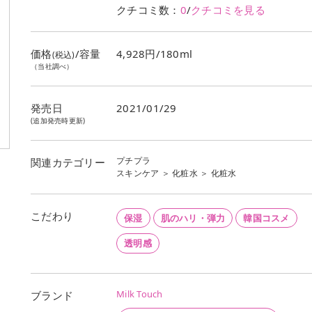
クチコミ数：
0
/
クチコミを見る
価格
/容量
4,928円/180ml
(税込)
（当社調べ）
発売日
2021/01/29
(追加発売時更新)
プチプラ
関連カテゴリー
スキンケア
＞
化粧水
＞
化粧水
こだわり
保湿
肌のハリ・弾力
韓国コスメ
透明感
Milk Touch
ブランド