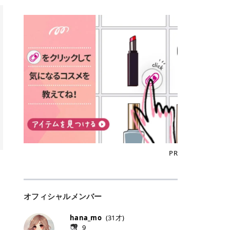
込)/5回 144,800円(税込)/5回 毛質に
Qoo10でのご購入はこちら CANMA
に触れた瞬間、ぷるんとしたジェリ
どに数分のせることで、集中保湿ケ
にぴったり。 Qoo10も、オリヤン
いでしょうか。 ズバリ、効果を実感
合わせて脱毛機を選択可能！有効期
KE むちぷるティント全色一覧 モモ
ーグロスが広がり、ふっくらボリュ
アとしても活用できます。 トナーパ
も、＠cosmeも、いつものコスメ購
するまでの期間や必要な施術回数が
限も5年と長くマイペースに通いや
｜血色感じるヌーディーピンク 桃の
ーム感のある仕上がりに✨ まるでリ
ッドの選び方 トナーパッドは、配合
入を“ちょっとお得”に変えられるの
大きな違いとして挙げられます！ 医
すい ラシャ メディオスターNeXT P
ような血色感を演出するヌーディー
フティングしたような、新しいリッ
成分やパッドの素材によって特徴が
が、トラミーリワードです✨ 今回
療脱毛は、医療機関（クリニックや
RO ジェントルYAGプロ 公式サイト
ピンク。 黄みと青みのバランスが良
プティンググロス💄 実際に使用した
異なります。 自分の肌悩みや理想の
は、トラミーリワードの特徴や活用
皮膚科など）だけで扱える高出力の
> ※医療脱毛は自由診療です。治療
く、自然になじむコーラル系カラー
方のクチコミ > 5 > プルプル > 唇に
仕上がりに合わせて選ぶことで、毎
方法、美容好きさんにおすすめな理
レーザーを使って、発毛組織にアプ
には赤み、痒み、火傷、毛嚢炎、一
です。 自然な血色感をプラスしてく
塗るPDRNグロス > > AMUSE ジェ
日のスキンケアに取り入れやすくな
由を詳しくご紹介します！ トラミー
ローチする施術といわれています。
時的な硬毛化などのリスクが伴いま
れるので、ナチュラルメイクとの相
ルフィットグロス > > ぷっくりツヤ
ります。 肌悩みに合わせて選ぶ パ
リワードとは？ 「トラミーリワー
そのため、少ない回数で永久脱毛
す。 目次▼ 1. エミナルクリニック
性抜群。 可愛らしく、多幸感のある
ツヤだけどベタっとした感じはなく
ッドの素材で選ぶ トナーパッドの使
ド」は、東証グロース上場企業であ
（※）を目指すことができます。
の魅力とは？選ばれる3つの特徴 ・
印象に仕上がります。 ワインベリー
て使いやすいですね。プランピング
い方 洗顔後すぐの清潔な肌に使用し
る株式会社アイズが運営する、安
（※永久脱毛とは一生毛が1本も生
最短6か月からの脱毛プランが選べ
｜気品をまとうローズレッド 深みの
効果で少しスーッとします。ここは
ます。 STEP1 エンボス面（凹凸
心・安全なポイントサイト機能で
えてこないという意味ではなく、ア
る！ ・全国60院以上＆21時まで営
ある青みレッド。 大人っぽく華やか
好き嫌いがあるかもしれませんが慣
面）で顔全体をやさしく拭き取りま
す。 トラミーリワードは、トラミー
メリカの基準に基づき「長期間にわ
業！ ・痛みに配慮した医療脱毛器の
な印象を与えるベリーカラーです。
れますね。 > > 分かりにくいけど、
す。 特に小鼻・あご・額など皮脂や
会員向けのポイントサービスです。
たって毛量が明らかに減少している
導入と肌トラブル対応 2. エミナル
ひと塗りで顔全体が華やかになり、
チップは片面がツルツル、片面がモ
古い角質が気になる部分は丁寧にな
対象ショップやサービスを利用する
状態が維持されること」を指しま
クリニックの口コミ・評判 3. エミ
リップを主役にしたメイクが完成。
ケモケになってます。 > > 桜グロス
じませましょう。 STEP2 パッドを
ことでポイントを獲得でき、貯まっ
す。） 一方のエステ脱毛は、出力が
ナルクリニックの全身脱毛料金プラ
クールで上品な雰囲気を演出できま
【日本限定色】：上品なピンクベー
裏返し、フラット面で顔全体をやさ
たポイントはAmazonギフト券やド
優しい機器を使うため痛みが少ない
ン ・全身脱毛の基本コースと料金
す。 フィグピューレ｜色っぽさと上
ジュ > > すももパールグロス【日本
PR
しく押さえながら化粧水をなじませ
ットマネーなどに交換できます。 普
のがメリットですが、毛根を破壊す
・追加費用がかからないシステム ・
品さを叶える赤みローズ 赤みとくす
限定色】：微細なラメがきらめく血
ます。 STEP3 その後は美容液・乳
段のネットショッピングを活用しな
ることはできないので一時的な減毛
支払い方法｜決済方法と医療ローン
みをほどよく含んだローズカラー。
色がよく見えるピンク。 > > どちら
液・クリームなど、普段どおりのス
がらポイントを貯められるため、ポ
にとどまります。結果的に、何度も
の活用も！ 4. エミナルクリニック
ニュートラルな発色で、肌色を選び
も上品で使いやすい色ですね。すも
キンケアを行います。 乾燥が気にな
イ活初心者でも始めやすいのが魅力
通う必要が出てくることが多くなり
の熱破壊式の脱毛機 5. エミナルク
にくい万能カラーです。 派手すぎず
もパールグロスの方がラメが入って
る部分には2〜5分程度のせて部分用
です✨ トラミーリワードの特徴 普
ます。 なお、医療脱毛は保険がきか
リニックのお得な割引・キャンペー
オフィシャルメンバー
落ち着いた印象に仕上がり、オン・
いるので華やかそうに見えるけど、
パックとして使用するのもおすすめ
段よく使っているコスメ通販サイト
ない自由診療なので、クリニックに
ン制度 ・学生プラン｜学生証の提示
オフ問わず使いやすいカラー。 きれ
付けてみると落ち着いた色ですね。
です。 おすすめトナーパッド7選 こ
を、トラミーリワード経由にするだ
よって料金設定が自由に決められて
で割引 ・ペア限定プラン｜家族や友
いめメイクにもカジュアルメイクに
> > スキンケア成分が配合されてい
hana_mo
(
31
才)
こからは、保湿ケアや肌荒れケア、
けでポイントが貯まるのが大きな魅
います。だからこそ、しっかり比較
人と一緒にスタートできる ・他社か
もマッチします。 ラズベリーケーキ
て保湿もしっかりしてくれます。最
9
毛穴ケアなど目的別におすすめのト
力です✨ 例えば、、、 ・メガ割の
して選ぶことが大切なのです。 医療