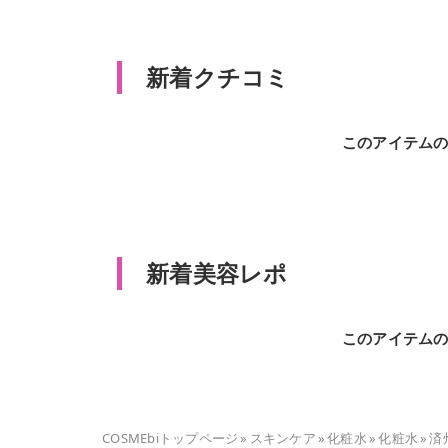
新着クチコミ
このアイテム
新着美容レポ
このアイテム
COSMEbiトップページ
»
スキンケア
»
化粧水
»
化粧水
»
済