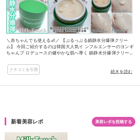
＼赤ちゃんでも使える👶／ 【ぷるっぷる鎮静水分爆弾クリー
ム】 今回ご紹介するのは韓国大人気イ ンフルエンサーのヨンギ
ちゃんプ ロデュースの健やかな肌へ導く 鎮静水分爆弾クリーム
🌿 ••┈┈••✼••┈┈••✼••┈┈••✼••┈┈••✼ Milk Touch へデラヘリック
スバランスクリーム ・価格 3,828円 ••┈┈••✼••┈┈••✼••┈┈••✼••
クチコミを引用
┈┈••✼ ◆商品特長◆ 肌にたっぷり水分と鎮静を与えなが ら荒れ
続きを読む
た肌を落ち着かせて健やかな 肌へ導く保湿クリーム。 韓国特許
取得成分"ヘデラヘリックス"は 暑さや寒さに強く水がなくても
生き ていけるほどの生命力のある植物で ☑️鎮静効果 ☑️肌を保護
☑️水分補給 ☑️栄養補給 の4つの効果があるそうです。 この希少
性からヘデラヘリックスを 使っているスキンケアはミルクタッ
チだけなんだとか！ また分子量が異なる3重のヒアルロン酸 配
合で肌の内外両方から水分膜で肌 を守ってくれます🍀 ◆使用感
新着美容レポ
◆ ジェルとクリームの間のようなプルっ プルなテクスチャーで
美容レポを投稿する
肌にのせると ひんやり☺️ 冷蔵庫に入れて日焼けした肌に塗るの
もオススメ！！ 3重のヒアルロン酸が入っているだけ あって、