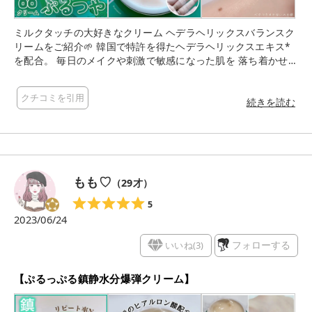
ミルクタッチの大好きなクリーム ヘデラヘリックスバランスク
リームをご紹介🌱 韓国で特許を得たヘデラヘリックスエキス*
を配合。 毎日のメイクや刺激で敏感になった肌を 落ち着かせる
のに特化したクリームです。 今回はお試しさせていただいたも
のですが すでに自分でもリピしているお気に入りのクリームで
クチコミを引用
す。 こっくりとしたテクスチャーは 伸びが良くてなめらか！
続きを読む
お肌に伸ばしていくとやわらかくなって 見た目より軽い付け心
地。 肌馴染みが良く感じます！ 使うタイミングは朝や夜の洗顔
後の スキンケアが終わった後。 マッサージするように塗ればO
K！ 保湿力高めなのにベタつきすぎないのも好きなポイントで
す🥰 同じラインのシートマスクと合わせて使うのもおすすめで
もも♡
（
29
才）
す〜！ *整肌成分 ミルクタッチ様よりいただきました✨ 素敵な
お品物をありがとうございました♡ 気になっている方のご参考
5
に 少しでもなりますと幸いです！
2023/06/24
いいね(
3
)
フォローする
【ぷるっぷる鎮静水分爆弾クリーム】