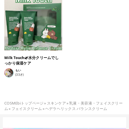
表面だけじゃなく肌の奥まで しっかり水分補給してくれている
感じ がしました。 保湿力は特別高いという訳ではなくて 超乾
燥肌の人には少し物足りないかも。 どちらかというと春夏向け
のクリーム。 またこのクリームは皮脂刺激指数が 0.00なので
赤ちゃんやアトピー肌の 人でも使いやすい！ 実際肌荒れしてる
肌や日焼けした後 に使っても全くしみませんでした😳😳 クリ
ームのベタつきが苦手で今まで 避けていましたがミルクタッチ
のク リームは全然ベタつかない！！ 肌の赤みも抑えてくれるの
で、朝の メイク前にもぴったりです🙏 ミルクタッチ公式サイト
では6/23日 限定で¥3,828 →¥2,500とお安く購 入出来るのでぜ
Milk Touch🌿水分クリームでし
ひチェックしてみて ください🎵
っかり保湿ケア
もい
(
33
才)
COSMEbiトップページ
»
スキンケア
»
乳液・美容液・フェイスクリー
ム
»
フェイスクリーム
»
ヘデラヘリックス バランスクリーム