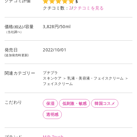
クチコミ評価
5
クチコミ数：
2
/
クチコミを見る
価格
/容量
3,828円/50ml
(税込)
（当社調べ）
発売日
2022/10/01
(追加発売時更新)
プチプラ
関連カテゴリー
スキンケア
＞
乳液・美容液・フェイスクリーム
＞
フェイスクリーム
こだわり
保湿
低刺激・敏感
韓国コスメ
透明感
Milk Touch
ブランド