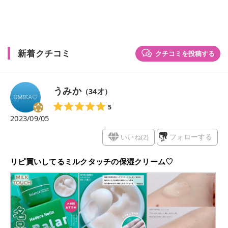
新着クチコミ
クチコミを投稿する
うみか
（
34
才）
5
2023/09/05
いいね(
2
)
フォローする
リピ買いしてるミルクタッチの保湿クリーム♡