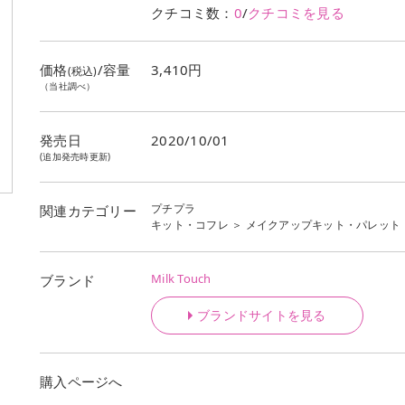
クチコミ数：
0
/
クチコミを見る
価格
/容量
3,410円
(税込)
（当社調べ）
発売日
2020/10/01
(追加発売時更新)
プチプラ
関連カテゴリー
キット・コフレ
＞
メイクアップキット・パレット
Milk Touch
ブランド
ブランドサイトを見る
購入ページへ