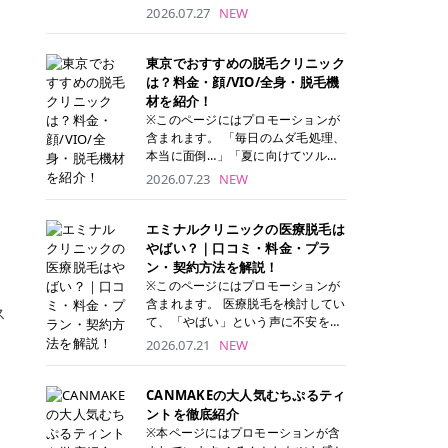
ナーパッド」は、化粧水や美容液を
2026.07.27
NEW
たっぷり含ませた丸型のコットンパ
ッド状のスキンケアアイテムです。
トナーパッドは洗顔後に肌をやさし
東京でおすすめの脱毛クリニック
く拭き取ることで、古い角質や余分
は？料金・顔/VIO/全身・脱毛機
な皮脂汚れをオフしながら、うるお
材を紹介！
いを与えられるのが特徴✨ さらに、
※このページにはプロモーションが
気になる部分には数分のせて部分用
含まれます。 「毎日のムダ毛処理、
パックとしても使用できるため、1
本当に面倒…」「夏に向けてツルツ
枚で「拭き取り」と「保湿ケア」の
ル肌になりたい！」 そう思って東京
2026.07.23
NEW
両方を叶えられます。 韓国コスメブ
で医療脱毛を探し始めても、クリニ
ランドを中心に人気を集めていまし
ックがたくさんありすぎてどこを選
たが、現在では日本でも定番のスキ
べばいいの？と迷ってしまいますよ
エミナルクリニックの医療脱毛は
ンケアアイテムとして幅広い世代に
ね。 この記事では、医療脱毛の基本
やばい？｜口コミ・料金・プラ
愛用されています。 トナーパッドの
から、東京で特に通いやすいフレイ
ン・契約方法を解説！
特徴 トナーパッドと拭き取り化粧水
アクリニック・レジーナクリニッ
※このページにはプロモーションが
の違い 「トナーパッド」と「拭き取
ク・エミナルクリニック・リゼクリ
含まれます。 医療脱毛を検討してい
ス
り化粧水」はどちらも洗顔後に使用
ニックの4院について、分かりやす
て、「やばい」という声に不安を抱
するスキンケアアイテムですが、使
く解説します。 自分にぴったりのク
える方も多いのではないでしょう
2026.07.21
NEW
い方や特徴に違いがあります。 トナ
リニックを見つけて、面倒な自己処
か。 この記事では、エミナルクリニ
ーパッドは、化粧水があらかじめパ
理から卒業しちゃいましょう♪ クリ
ックの全身脱毛プランの詳しい料金
ッドに含まれているため、コットン
ニック 全身＋VIO 全身＋VIO＋顔 特
体系をはじめ、学生や友人同士でお
CANMAKEの大人気むちぷるティ
を用意する手間がなく、忙しい朝で
徴 脱毛器 詳細 フレイアクリニック
得になる割引キャンペーン、無料カ
ントを徹底紹介
もサッと使えるのが魅力です。 ま
52,800円(税込)/5回 94,600円(税
ウンセリングから施術までの具体的
※本ページにはプロモーションが含
た、保湿成分を豊富に配合した商品
込)/5回 肌への負担に配慮しなが
なステップを分かりやすく解説しま