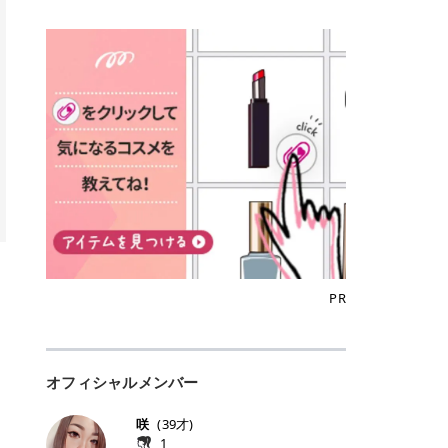
込)/5回 144,800円(税込)/5回 毛質に
Qoo10でのご購入はこちら CANMA
に触れた瞬間、ぷるんとしたジェリ
どに数分のせることで、集中保湿ケ
にぴったり。 Qoo10も、オリヤン
いでしょうか。 ズバリ、効果を実感
合わせて脱毛機を選択可能！有効期
KE むちぷるティント全色一覧 モモ
ーグロスが広がり、ふっくらボリュ
アとしても活用できます。 トナーパ
も、＠cosmeも、いつものコスメ購
するまでの期間や必要な施術回数が
限も5年と長くマイペースに通いや
｜血色感じるヌーディーピンク 桃の
ーム感のある仕上がりに✨ まるでリ
ッドの選び方 トナーパッドは、配合
入を“ちょっとお得”に変えられるの
大きな違いとして挙げられます！ 医
すい ラシャ メディオスターNeXT P
ような血色感を演出するヌーディー
フティングしたような、新しいリッ
成分やパッドの素材によって特徴が
が、トラミーリワードです✨ 今回
療脱毛は、医療機関（クリニックや
RO ジェントルYAGプロ 公式サイト
ピンク。 黄みと青みのバランスが良
プティンググロス💄 実際に使用した
異なります。 自分の肌悩みや理想の
は、トラミーリワードの特徴や活用
皮膚科など）だけで扱える高出力の
> ※医療脱毛は自由診療です。治療
く、自然になじむコーラル系カラー
方のクチコミ > 5 > プルプル > 唇に
仕上がりに合わせて選ぶことで、毎
方法、美容好きさんにおすすめな理
レーザーを使って、発毛組織にアプ
には赤み、痒み、火傷、毛嚢炎、一
です。 自然な血色感をプラスしてく
塗るPDRNグロス > > AMUSE ジェ
日のスキンケアに取り入れやすくな
由を詳しくご紹介します！ トラミー
ローチする施術といわれています。
時的な硬毛化などのリスクが伴いま
れるので、ナチュラルメイクとの相
ルフィットグロス > > ぷっくりツヤ
ります。 肌悩みに合わせて選ぶ パ
リワードとは？ 「トラミーリワー
そのため、少ない回数で永久脱毛
す。 目次▼ 1. エミナルクリニック
性抜群。 可愛らしく、多幸感のある
ツヤだけどベタっとした感じはなく
ッドの素材で選ぶ トナーパッドの使
ド」は、東証グロース上場企業であ
（※）を目指すことができます。
の魅力とは？選ばれる3つの特徴 ・
印象に仕上がります。 ワインベリー
て使いやすいですね。プランピング
い方 洗顔後すぐの清潔な肌に使用し
る株式会社アイズが運営する、安
（※永久脱毛とは一生毛が1本も生
最短6か月からの脱毛プランが選べ
｜気品をまとうローズレッド 深みの
効果で少しスーッとします。ここは
ます。 STEP1 エンボス面（凹凸
心・安全なポイントサイト機能で
えてこないという意味ではなく、ア
る！ ・全国60院以上＆21時まで営
ある青みレッド。 大人っぽく華やか
好き嫌いがあるかもしれませんが慣
面）で顔全体をやさしく拭き取りま
す。 トラミーリワードは、トラミー
メリカの基準に基づき「長期間にわ
業！ ・痛みに配慮した医療脱毛器の
な印象を与えるベリーカラーです。
れますね。 > > 分かりにくいけど、
す。 特に小鼻・あご・額など皮脂や
会員向けのポイントサービスです。
たって毛量が明らかに減少している
導入と肌トラブル対応 2. エミナル
ひと塗りで顔全体が華やかになり、
チップは片面がツルツル、片面がモ
古い角質が気になる部分は丁寧にな
対象ショップやサービスを利用する
状態が維持されること」を指しま
クリニックの口コミ・評判 3. エミ
リップを主役にしたメイクが完成。
ケモケになってます。 > > 桜グロス
じませましょう。 STEP2 パッドを
ことでポイントを獲得でき、貯まっ
す。） 一方のエステ脱毛は、出力が
ナルクリニックの全身脱毛料金プラ
クールで上品な雰囲気を演出できま
【日本限定色】：上品なピンクベー
裏返し、フラット面で顔全体をやさ
たポイントはAmazonギフト券やド
優しい機器を使うため痛みが少ない
ン ・全身脱毛の基本コースと料金
す。 フィグピューレ｜色っぽさと上
ジュ > > すももパールグロス【日本
PR
しく押さえながら化粧水をなじませ
ットマネーなどに交換できます。 普
のがメリットですが、毛根を破壊す
・追加費用がかからないシステム ・
品さを叶える赤みローズ 赤みとくす
限定色】：微細なラメがきらめく血
ます。 STEP3 その後は美容液・乳
段のネットショッピングを活用しな
ることはできないので一時的な減毛
支払い方法｜決済方法と医療ローン
みをほどよく含んだローズカラー。
色がよく見えるピンク。 > > どちら
液・クリームなど、普段どおりのス
がらポイントを貯められるため、ポ
にとどまります。結果的に、何度も
の活用も！ 4. エミナルクリニック
ニュートラルな発色で、肌色を選び
も上品で使いやすい色ですね。すも
キンケアを行います。 乾燥が気にな
イ活初心者でも始めやすいのが魅力
通う必要が出てくることが多くなり
の熱破壊式の脱毛機 5. エミナルク
にくい万能カラーです。 派手すぎず
もパールグロスの方がラメが入って
る部分には2〜5分程度のせて部分用
です✨ トラミーリワードの特徴 普
ます。 なお、医療脱毛は保険がきか
リニックのお得な割引・キャンペー
オフィシャルメンバー
落ち着いた印象に仕上がり、オン・
いるので華やかそうに見えるけど、
パックとして使用するのもおすすめ
段よく使っているコスメ通販サイト
ない自由診療なので、クリニックに
ン制度 ・学生プラン｜学生証の提示
オフ問わず使いやすいカラー。 きれ
付けてみると落ち着いた色ですね。
です。 おすすめトナーパッド7選 こ
を、トラミーリワード経由にするだ
よって料金設定が自由に決められて
で割引 ・ペア限定プラン｜家族や友
いめメイクにもカジュアルメイクに
> > スキンケア成分が配合されてい
咲
(
39
才)
こからは、保湿ケアや肌荒れケア、
けでポイントが貯まるのが大きな魅
います。だからこそ、しっかり比較
人と一緒にスタートできる ・他社か
もマッチします。 ラズベリーケーキ
て保湿もしっかりしてくれます。最
1
毛穴ケアなど目的別におすすめのト
力です✨ 例えば、、、 ・メガ割の
して選ぶことが大切なのです。 医療