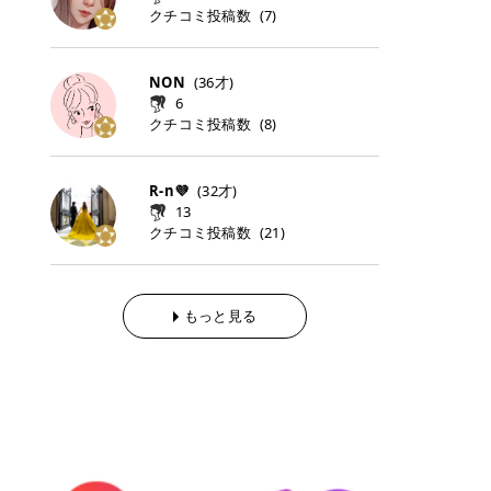
らの「のりかえ」や「お友だち紹
｜甘く可愛いモーヴピンク 鮮やかな
近、乾燥していた唇がプルンと見え
クチコミ投稿数
ナーパッドをご紹介します。 毎日使
タイミングで利用することが多いQ
(
7
)
脱毛の「熱破壊式」と「蓄熱式」と
介」も！ 6. 予約から脱毛施術まで
青みを感じるラズベリーピンク。 フ
てうれちい！ > > 引用元:コスメビ
いやすいトナーパッドから、スペシ
oo10 ・口コミを見ながら購入する
は？ 医療脱毛のレーザー機器には、
のステップ ・無料カウンセリングの
ェミニンな雰囲気を演出できる可愛
アイテム詳細を見るQoo10でのご購
ャルケアにぴったりなトナーパッド
＠cosme ・韓国コスメをチェック
大きく分けて「熱破壊式」と「蓄熱
予約方法 ・カウンセリング当日の持
らしいカラーです。 透明感を引き立
入はこちら 2026年上半期 総合2位
まで厳選しました。 1. MEDICUBE
する際によく見るOLIVE YOUNG GL
式」の2種類があり、それぞれ得意
NON
(
36
才)
ち物 ・医師の問診とプラン提案 ・
てながら、甘さのある印象に。 韓国
柳屋（ヤナギヤ）「柳屋 あんず
PDRNピンクコラーゲンゲルトナー
OBAL など、すでに使い慣れている
な毛質が違います。 * 熱破壊式 高
施術当日の流れと次回予約の取り方
6
メイクやピンクメイクとも相性抜群
油」 👑「柳屋 あんず油」の特徴 1
パッド 「うるおいとハリ感をサポー
サイトが対象になっている場合も多
出力のレーザーをバチッ！と当て
7. 店舗一覧と美容医療メニュー ・
クチコミ投稿数
(
8
)
です。 フルーツオレ｜ピュア感あふ
00％植物由来の「柳屋 あんず油」
トし、なめらかな肌へ導く高密着ゲ
く、お買い物の内容や流れを変える
て、毛根の発毛組織に向けてレーザ
全国60院以上！エミナルクリニック
れるミルキーコーラル 白みを含んだ
フワッと香りさらっとまとまり、ツ
ルパッド」 PDRNやコラーゲン成分
必要はありません。 「どうせ買う予
ーを照射します。ワキやVIOのよう
の店舗一覧 ・脱毛だけじゃない！美
ミルキーなコーラルカラー。 やさし
ヤのある美しい髪に導きます。 ヘア
を配合し、乾燥やハリ不足が気にな
定だったコスメ」をトラミーリワー
な、太くて濃い毛にも使用が可能で
容医療メニュー 8. まとめ ｜エミナ
くふんわり発色し、粘膜リップのよ
だけでなく、ボディケア・ネイルケ
R-n💜
(
32
才)
る肌をしっとり整えるゲルタイプの
ドを経由するだけで、ポイントも一
す！その分、輪ゴムで弾かれたよう
ルクリニックの魅力とは？選ばれる
うな仕上がりになります。 柔らかく
アなど幅広く保湿ケア。 実際に使用
13
トナーパッド。密着力が高く、スキ
緒に受け取れる、そんな手軽さがあ
な強い痛みを感じやすい傾向があり
3つの特徴 ※1 開業2019年3月20日
可愛らしい印象になり、毎日使いた
した方のクチコミ > 5 > 1本あると
クチコミ投稿数
ンケアの土台ケアとして取り入れや
ります✨ またトラミーリワードに
(
21
)
ます。 * 蓄熱式 低出力のレーザー
～2026年6月30日時点(医療脱毛、
くなるナチュラルカラー。 スクール
便利なオイル😊 > 柳屋 あんず油 >
すいアイテムです。 アイテム詳細を
は、以下のような特徴があります！
を連続で当てて、毛の成長をコント
ハイフ、ダーマペン、美容点滴、医
メイクやオフィスメイクにもおすす
> ──────────── > > 100%植
見るQoo10での購入はこちら 2. BIO
・1ポイント＝1円でわかりやすい
ロールする部分（バルジ領域）にじ
療ダイエットなど) 「早く綺麗にな
めです。 40TH ストロベリーボンボ
物由来のオイル > > 白髪染めで傷ん
DANCE コラーゲンゲルトナーパッ
・選べるe-GIFT・Amazonギフト
わじわ熱を伝える方式です。急激な
りたいけど、痛いのはイヤだし、通
ン｜上品なピンクベージュ 黄みを抑
でいてパサついているので > オイル
ド 「うるおいを与えながら肌をやわ
券・ドットマネーなどに交換できる
熱さを感じにくく、痛みや肌への負
もっと見る
う時間もない…」医療脱毛にそんな
えたクリーミーなピンクベージュ。
は必需品です > > 少しとろみがある
らかく整える保湿ケアパッド」 ゲル
・トラミー会員なら無料で利用でき
担を抑えやすいのが嬉しいポイン
ハードルを感じていませんか？エミ
ほんのり青みを感じる絶妙なカラー
ものの、さらっと軽めのオイル > >
素材ならではの高密着設計で、肌に
る ・ポイ活初心者でも始めやすい
ト。顔や背中などの産毛や細い毛に
ナルクリニックは、そんな私たちの
で、自然な血色感を演出します。 肌
ベタつかなくて髪につけるとサラサ
うるおいを与えながらやさしく整え
編集部が厳選！トラミーリワードお
向いています。 最近は、この両方を
ワガママを叶えてくれるクリニック
になじみながらも、唇をふんわり明
ラでツヤが出ます✨ > > ドライヤー
る保湿特化型トナーパッド。乾燥し
すすめ3選 QOO10 Qoo10（キュー
使い分けられる優秀な脱毛機を導入
なんです！多くの女性から選ばれて
るく見せてくれるカラー。 オフィス
前とドライヤー後に使っていますが
やすい肌をふっくらとした印象に導
テン）は、話題の韓国コスメや最新
しているクリニックも増えているの
いる3つの魅力をご紹介します。 最
メイクやナチュラルメイクにもぴっ
> 髪がペタッとならなくて気に入っ
きます。 アイテム詳細を見るQoo1
のトレンドスキンケアがいち早く、
で、自分の毛質に合わせてお任せで
短6か月からの脱毛プランが選べ
たりです。 アイテム詳細を見るQoo
てます😊 > > ワンタッチキャップな
0での購入はこちら 3. SKIN1004 セ
驚きの価格で手に入る大人気の通販
きることが多いですよ。 ｜東京でお
る！ 「せっかく脱毛を始めたのに、
10でのご購入はこちら イエベ・ブ
ので開けやすく > 1滴ずつ出るので
ンテラ クイックカーミングパッド
サイトです！ 特に年4回開催される
すすめの医療脱毛クリニック4選 こ
次の予約が数ヶ月先…」なんてガッ
ルベ別おすすめカラー むちぷるティ
量を調節しやすく使いやすいです >
「ゆらぎやすい肌をすこやかに整え
ビッグセール「メガ割」では、20%