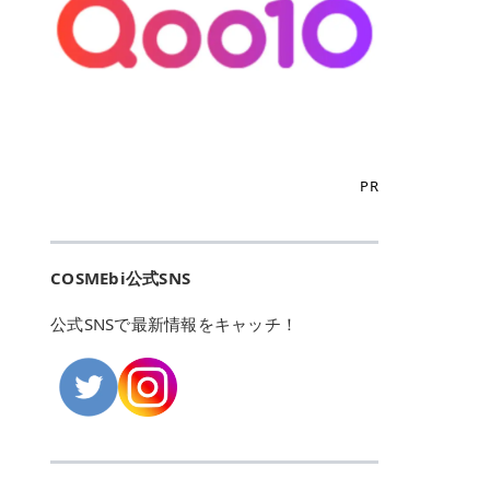
こからは、東京で人気のフレイアク
カリしたくありませんよね。エミナ
ント おすすめパーソナルカラー 02
> あんずのほのかに甘い香りがしま
るカーミングケアパッド」 ツボクサ
OFFクーポンなどを使って、SNSで
リニック・レジーナクリニック・エ
ルクリニックなら、最短1ヶ月ペー
モモ イエベ春・ブルベ夏 03 ワイン
すが > 強くないのでいつでも使える
エキス（保湿成分）配合で、肌荒れ
バズっている美容液やパック、限定
ミナルクリニック・リゼクリニック
スで通えるため、最短6ヶ月の全身
ベリー ブルベ冬 05 フィグピューレ
印象です > > 1本持っていると髪だ
や赤みが気になる肌をやさしく整え
の豪華キットをどこよりもお得にゲ
の4院について、おすすめのポイン
脱毛プランを選ぶことができます！
ブルベ夏・イエベ春 06 ラズベリー
けではなくボディやネイルケアにも
る低刺激設計のトナーパッドです。
ットできます✨ 豊富でリアルな口コ
トを詳しくご紹介します！ フレイア
（※予約状況や脱毛効果の個人差に
ケーキ ブルベ夏・ブルベ冬 07 フル
使えるのも◎ > > 引用元:コスメビ
アイテム詳細を見るQoo10での購入
ミや、ブランド公式ショップの出店
クリニック：選べるプランと女子に
よっては、6ヵ月で完了しない場合
ーツオレ イエベ春 40th ストロベリ
アイテム詳細を見るAmazonでのご
はこちら 4. SKINFOOD キャロット
も充実しているため、新作チェック
優しい手厚いサポート♡ ※満足度9
もあります）。 さらに、連続照射が
ーボンボン ブルベ夏 アイテム詳細
購入はこちら 2026年上半期 総合3
カロテン カーミングウォーターパッ
からリピート買いまで、美容マニア
6% 集計機関・アンケート内容：社
できる医療脱毛器を使っているた
を見るQoo10でのご購入はこちら
位 MAJOLICA MAJORCA（マジョリ
ド 「ゆらぎがちな肌をやさしく整え
の「欲しい」がすべて詰まったお買
内・施術済みフレイア顧客向けのア
め、全身の施術でも1回約60分で終
迷ったらこのカラーがおすすめ！ ナ
カ マジョルカ）「シャドーカスタマ
る植物由来カーミングケア」 βカロ
い物天国です。 Qoo10はこちら @C
ンケート 対象期間：2024/12/11～2
わります。 全国60院以上＆21時ま
PR
チュラルメイクなら「02 モモ」 自
イズ」 👑「シャドーカスタマイズ」
テンを含むにんじん由来成分で、乾
OSME アットコスメ（@cosme）
025/5/15 アンケート数:12606 フレ
で営業！ お仕事や学校の帰りにサク
然な血色感を演出できる万能カラ
の特徴 まばゆく発色フォルム整形シ
燥や外的刺激で不安定になりやすい
は、日本の美容マニアなら誰もが一
イアクリニックは、都内に新宿や渋
ッと寄りたい！という方にもエミナ
ー。 オフィスメイクなら「40th ス
ャドウ✨ 吸いこまれそうな奥行きの
肌をやさしく整えます。軽やかな使
度はお世話になる日本最大級の化粧
谷、銀座など7院があり、どこも駅
ルは強い味方。北海道から沖縄まで
トロベリーボンボン」 上品で落ち着
ある目もとをかなえる、フォルム整
用感も特長です。 アイテム詳細を見
品クチコミサイトです✨ 一番の魅力
から近くてアクセス抜群。平日は夜
全国に60院以上を展開しており、ど
いた印象に仕上がります。 毎日使い
形パウダーシャドウ。ひと塗りでま
るQoo10での購入はこちら 5. ANU
は、2,000万件を超える圧倒的なボ
COSMEbi公式SNS
21時まで開いているので、お仕事や
こも駅チカの好立地なんです。しか
やすい万能カラーなら「05 フィグ
ばゆく発色し、光の効果で目もとが
A 8ヒアルロン酸カテキンカーミン
リュームのリアルなクチコミ検索機
学校帰りにも通いやすいクリニック
も夜21時まで開いているので、忙し
ピューレ」 シーンを選ばず使える人
立体的に生まれ変わります。 実際に
グパッド 「うるおいを与えながら肌
能にあります。 自分の年齢や肌質
です。 ♡クイックプラン 時間をか
い毎日でも無理なく予定に組み込め
公式SNSで最新情報をキャッチ！
気カラーです。 韓国メイク・透明感
使用した方のクチコミ > 5 > 鮮やか
のキメを整えるバランスケアパッ
（乾燥肌・敏感肌など）、あるいは
けてしっかり脱毛。割引制度や保証
ます（※店舗によって診察時間は異
重視なら「06 ラズベリーケーキ」
発色✨ 吸い込まれそうな奥行きのあ
ド」 カテキン*1配合の極薄パッド
「毛穴」「美白」といった肌の悩み
サービスは充実！ 全身＋VIO 52,80
なります）。 そして嬉しいのが、施
青みピンクが透明感を引き立てま
る目もとを作れるアイシャドウ♡ >
で、肌にうるおいを与えながらキメ
に合わせてクチコミを絞り込めるた
0円(税込) 5回コース 所要時間が60
術室がカーテン仕切りではなくドア
す。 イエベ春なら「07 フルーツオ
パウダータイプなのに粉っぽさがな
を整え、すこやかな肌状態へ導くデ
め、自分に本当に合うコスメを失敗
分で完了 全身＋VIO＋顔 94,600円
付きの完全個室になっていること！
レ」 やわらかく可愛らしい印象に仕
くぴたっと密着♡発色が良くて煌め
イリーケアアイテムです。 *1 チャ
せずに見つけられる美容の羅針盤と
(税込) 5回コース 36箇所の脱毛が可
女性専用のプライベート空間なの
上がります。 よくある質問💡 色持
くパールが美しい✨ > 単色でも綺麗
カテキン（整肌成分） アイテム詳細
して絶大な信頼を得ています。 さら
能 ♡安心プラン １回、５回コー
で、周りの目を気にせずリラックス
ちはいい？ むちぷるティントはティ
にグラデーションを作れて簡単に立
を見るQoo10での購入はこちら 6.
に、年に数回発表される「ベストコ
ス、８回コースがあり、コース終了
して施術を受けられます。 痛みに配
ント処方のため、塗布後は色が定着
体感を出せます✨ > > カラーの名前
MEDIHEAL PDRNリフティングパッ
スメアワード（ベスコス）」は、日
後の追加照射の料金も設定していま
慮した医療脱毛器の導入と肌トラブ
しやすく、飲み物を飲んだあとでも
がまた可愛い💕 > PK321 ひとひら
ド 「ハリ感を意識したケアで肌をな
本の美容トレンドを大きく左右する