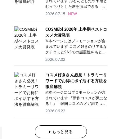
まれています ぷるんとしたツヤ感と
が多く、拭き取り後にそのまま部分
ら、コストパフォーマンスも重視し
す。 これから手軽に全身医療脱毛を
むっちりとした唇を演出できる「C
用パックとして使えるトナーパッド
たい方に！ メディオスターモノリス
始めたいと考えている方は、ぜひ最
ANMAKE（キャンメイク）むちぷる
2026.07.15
NEW
も増えています。 一方、拭き取り化
メディオスターNeXT PRO 公式サイ
後までチェックして、ご自身にぴっ
ティント」。 ティントならではの色
粧水は液体タイプのため、コットン
ト> レジーナクリニック 52,800円
たりのクリニック選びの参考にして
持ちに加え、プランパー効果※と保
に含ませて使用します。 使用量を調
(税込)/5回 99,000円(税込)/5回 ジェ
ください！ クリニック 全身＋VIO
湿ケアも叶えられることから、SNS
COSMEbi 2026年 上半期ベストコ
整しやすく、お気に入りの化粧水を
ントルシリーズを選べるため、脱毛
全身＋VIO＋顔 特徴 脱毛器 詳細 フ
でも話題の人気リップです。 「自分
スメ大賞発表
使いたい方やコストを抑えて続けた
機にこだわりたい方におすすめ！ ジ
レイアクリニック 52,800円(税込)/5
にはどのカラーが似合う？」「イエ
※本ページにはプロモーションが含
い方にもおすすめです。 トナーパッ
ェントルマックスプロ ジェントルマ
回 94,600円(税込)/5回 肌への負担
ベ・ブルベ別のおすすめは？」と気
まれています コスメ好きのリアルな
ドのメリット トナーパッドは、角質
ックスプロプラス ジェントルレーズ
に配慮しながら、コストパフォーマ
になっている方も多いのではないで
クチコミとSNSでの話題性をもとに
ケア・保湿ケア・部分用パックまで
プロ ソプラノチタニウム 公式サイ
ンスも重視したい方に！ メディオス
しょうか。 今回は6色のスウォッチ
選出された、COSMEbi 2026年上半
1枚で行える便利なスキンケアアイ
2026.07.02
ト> エミナルクリニック 49,500円
ターモノリス メディオスターNeXT
とともにご紹介！それぞれの色味や
期のベストコスメが決定！ 話題性・
テムです。 ここでは、トナーパッド
(税込)/6回 93,500円(税込)/6回 エミ
PRO 公式サイト> レジーナクリニッ
おすすめのパーソナルカラー、どん
使用感・仕上がりすべてを兼ね備え
を取り入れるメリットをご紹介しま
ナルクリニックの始めやすい料金設
ク 52,800円(税込)/5回 99,000円(税
なメイクに合うのかまで詳しく解説
た名品たちを、カテゴリ別にご紹介
コスメ好きさん必見！トラミーリ
す。 古い角質や皮脂汚れをやさしく
定！月々払いも安くて通いやすい ク
込)/5回 ジェントルシリーズを選べ
します✨ ※メイクアップ効果による
します。 本記事では、2025年11月
ワードでお得にポイ活する方法を
オフ トナーパッドを使用すること
リスタルプロ 公式サイト> リゼクリ
るため、脱毛機にこだわりたい方に
CANMAKE むちぷるティントとは？
～2026年4月までの半年間におい
徹底解説
で、洗顔だけでは落としきれない古
ニック 109,800円(税込)/5回 144,80
おすすめ！ ジェントルマックスプロ
CANMAKE むちぷるティントは、テ
て、COSMEbi内でのクチコミとSN
い角質や余分な皮脂汚れをやさしく
※本ページにはプロモーションが含
0円(税込)/5回 毛質に合わせて脱毛
ジェントルマックスプロプラス ジェ
ィント・プランパー・保湿ケアを1
Sでの話題性を元に選出されたコス
拭き取り、なめらかな肌へ整えま
まれています 「新作コスメが気にな
機を選択可能！有効期限も5年と長
ントルレーズプロ ソプラノチタニウ
本で叶えるリップです。 するすると
メやスキンケアなどの化粧品を「総
す。 保湿ケアまで1枚でできる 保湿
る！」「韓国コスメのメガ割でつい
くマイペースに通いやすい ラシャ
ム 公式サイト> エミナルクリニック
塗れるなめらかなテクスチャーで、
合」「デパコス」「プチプラ」「韓
成分を配合したトナーパッドなら、
買いすぎてしまう……」 そんな美容
メディオスターNeXT PRO ジェント
2026.06.22
49,500円(税込)/6回 93,500円(税
縦ジワをカバーしながら、むっちり
国コスメ」に分けて1位～3位までを
肌へうるおいを与えながらスキンケ
好きさんにおすすめなのが「トラミ
ルYAGプロ 公式サイト> ｜そもそも
込)/6回 エミナルクリニックの始め
としたツヤのある唇を演出します。
ランキング形式で発表！ 2026年上
アできるため、忙しい朝や夜の時短
ーリワード」です！ 普段のお買い物
医療脱毛って？エステ脱毛と何が違
やすい料金設定！月々払いも安くて
さらに、美容保湿成分を配合してい
半期 総合大賞 AMUSE（アミュー
ケアにもぴったりです。 部分パック
を少し工夫するだけでポイントを貯
うの？ 脱毛を考えたときに、まず悩
通いやすい クリスタルプロ 公式サ
るため、乾燥しにくくデイリー使い
ズ）「 ジェルフィットグロス」 👑
としても使える 多くのトナーパッド
められるため、コスメやスキンケア
もっと見る
むのが「医療脱毛とエステ脱毛、ど
イト> リゼクリニック 109,800円(税
にもぴったり！ アイテム詳細を見る
「ジェルフィットグロス」の特徴 唇
は、乾燥が気になる頬や額、小鼻な
にかかる費用を少しでも抑えたい方
っちがいいの？」ということではな