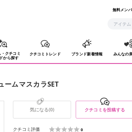
無料メンバ
ム・クチコミ
クチコミトレンド
ブランド新着情報
みんなの
ドから探す
ボリュームマスカラSET
気になる(
0
)
クチコミを投稿する
クチコミ評価
0