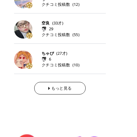
らの「のりかえ」や「お友だち紹
｜甘く可愛いモーヴピンク 鮮やかな
近、乾燥していた唇がプルンと見え
クチコミ投稿数
ナーパッドをご紹介します。 毎日使
タイミングで利用することが多いQ
(
12
)
脱毛の「熱破壊式」と「蓄熱式」と
介」も！ 6. 予約から脱毛施術まで
青みを感じるラズベリーピンク。 フ
てうれちい！ > > 引用元:コスメビ
いやすいトナーパッドから、スペシ
oo10 ・口コミを見ながら購入する
は？ 医療脱毛のレーザー機器には、
のステップ ・無料カウンセリングの
ェミニンな雰囲気を演出できる可愛
アイテム詳細を見るQoo10でのご購
ャルケアにぴったりなトナーパッド
＠cosme ・韓国コスメをチェック
大きく分けて「熱破壊式」と「蓄熱
予約方法 ・カウンセリング当日の持
らしいカラーです。 透明感を引き立
入はこちら 2026年上半期 総合2位
まで厳選しました。 1. MEDICUBE
する際によく見るOLIVE YOUNG GL
式」の2種類があり、それぞれ得意
空良
(
33
才)
ち物 ・医師の問診とプラン提案 ・
てながら、甘さのある印象に。 韓国
柳屋（ヤナギヤ）「柳屋 あんず
PDRNピンクコラーゲンゲルトナー
OBAL など、すでに使い慣れている
な毛質が違います。 * 熱破壊式 高
施術当日の流れと次回予約の取り方
29
メイクやピンクメイクとも相性抜群
油」 👑「柳屋 あんず油」の特徴 1
パッド 「うるおいとハリ感をサポー
サイトが対象になっている場合も多
出力のレーザーをバチッ！と当て
7. 店舗一覧と美容医療メニュー ・
クチコミ投稿数
(
55
)
です。 フルーツオレ｜ピュア感あふ
00％植物由来の「柳屋 あんず油」
トし、なめらかな肌へ導く高密着ゲ
く、お買い物の内容や流れを変える
て、毛根の発毛組織に向けてレーザ
全国60院以上！エミナルクリニック
れるミルキーコーラル 白みを含んだ
フワッと香りさらっとまとまり、ツ
ルパッド」 PDRNやコラーゲン成分
必要はありません。 「どうせ買う予
ーを照射します。ワキやVIOのよう
の店舗一覧 ・脱毛だけじゃない！美
ミルキーなコーラルカラー。 やさし
ヤのある美しい髪に導きます。 ヘア
を配合し、乾燥やハリ不足が気にな
定だったコスメ」をトラミーリワー
な、太くて濃い毛にも使用が可能で
容医療メニュー 8. まとめ ｜エミナ
くふんわり発色し、粘膜リップのよ
だけでなく、ボディケア・ネイルケ
ちゃぴ
(
27
才)
る肌をしっとり整えるゲルタイプの
ドを経由するだけで、ポイントも一
す！その分、輪ゴムで弾かれたよう
ルクリニックの魅力とは？選ばれる
うな仕上がりになります。 柔らかく
アなど幅広く保湿ケア。 実際に使用
6
トナーパッド。密着力が高く、スキ
緒に受け取れる、そんな手軽さがあ
な強い痛みを感じやすい傾向があり
3つの特徴 ※1 開業2019年3月20日
可愛らしい印象になり、毎日使いた
した方のクチコミ > 5 > 1本あると
クチコミ投稿数
ンケアの土台ケアとして取り入れや
ります✨ またトラミーリワードに
(
10
)
ます。 * 蓄熱式 低出力のレーザー
～2026年6月30日時点(医療脱毛、
くなるナチュラルカラー。 スクール
便利なオイル😊 > 柳屋 あんず油 >
すいアイテムです。 アイテム詳細を
は、以下のような特徴があります！
を連続で当てて、毛の成長をコント
ハイフ、ダーマペン、美容点滴、医
メイクやオフィスメイクにもおすす
> ──────────── > > 100%植
見るQoo10での購入はこちら 2. BIO
・1ポイント＝1円でわかりやすい
ロールする部分（バルジ領域）にじ
療ダイエットなど) 「早く綺麗にな
めです。 40TH ストロベリーボンボ
物由来のオイル > > 白髪染めで傷ん
DANCE コラーゲンゲルトナーパッ
・選べるe-GIFT・Amazonギフト
わじわ熱を伝える方式です。急激な
りたいけど、痛いのはイヤだし、通
ン｜上品なピンクベージュ 黄みを抑
でいてパサついているので > オイル
ド 「うるおいを与えながら肌をやわ
券・ドットマネーなどに交換できる
熱さを感じにくく、痛みや肌への負
もっと見る
う時間もない…」医療脱毛にそんな
えたクリーミーなピンクベージュ。
は必需品です > > 少しとろみがある
らかく整える保湿ケアパッド」 ゲル
・トラミー会員なら無料で利用でき
担を抑えやすいのが嬉しいポイン
ハードルを感じていませんか？エミ
ほんのり青みを感じる絶妙なカラー
ものの、さらっと軽めのオイル > >
素材ならではの高密着設計で、肌に
る ・ポイ活初心者でも始めやすい
ト。顔や背中などの産毛や細い毛に
ナルクリニックは、そんな私たちの
で、自然な血色感を演出します。 肌
ベタつかなくて髪につけるとサラサ
うるおいを与えながらやさしく整え
編集部が厳選！トラミーリワードお
向いています。 最近は、この両方を
ワガママを叶えてくれるクリニック
になじみながらも、唇をふんわり明
ラでツヤが出ます✨ > > ドライヤー
る保湿特化型トナーパッド。乾燥し
すすめ3選 QOO10 Qoo10（キュー
使い分けられる優秀な脱毛機を導入
なんです！多くの女性から選ばれて
るく見せてくれるカラー。 オフィス
前とドライヤー後に使っていますが
やすい肌をふっくらとした印象に導
テン）は、話題の韓国コスメや最新
しているクリニックも増えているの
いる3つの魅力をご紹介します。 最
メイクやナチュラルメイクにもぴっ
> 髪がペタッとならなくて気に入っ
きます。 アイテム詳細を見るQoo1
のトレンドスキンケアがいち早く、
で、自分の毛質に合わせてお任せで
短6か月からの脱毛プランが選べ
たりです。 アイテム詳細を見るQoo
てます😊 > > ワンタッチキャップな
0での購入はこちら 3. SKIN1004 セ
驚きの価格で手に入る大人気の通販
きることが多いですよ。 ｜東京でお
る！ 「せっかく脱毛を始めたのに、
10でのご購入はこちら イエベ・ブ
ので開けやすく > 1滴ずつ出るので
ンテラ クイックカーミングパッド
サイトです！ 特に年4回開催される
すすめの医療脱毛クリニック4選 こ
次の予約が数ヶ月先…」なんてガッ
ルベ別おすすめカラー むちぷるティ
量を調節しやすく使いやすいです >
「ゆらぎやすい肌をすこやかに整え
ビッグセール「メガ割」では、20%