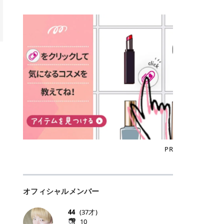
込)/5回 144,800円(税込)/5回 毛質に
Qoo10でのご購入はこちら CANMA
に触れた瞬間、ぷるんとしたジェリ
どに数分のせることで、集中保湿ケ
にぴったり。 Qoo10も、オリヤン
いでしょうか。 ズバリ、効果を実感
合わせて脱毛機を選択可能！有効期
KE むちぷるティント全色一覧 モモ
ーグロスが広がり、ふっくらボリュ
アとしても活用できます。 トナーパ
も、＠cosmeも、いつものコスメ購
するまでの期間や必要な施術回数が
限も5年と長くマイペースに通いや
｜血色感じるヌーディーピンク 桃の
ーム感のある仕上がりに✨ まるでリ
ッドの選び方 トナーパッドは、配合
入を“ちょっとお得”に変えられるの
大きな違いとして挙げられます！ 医
すい ラシャ メディオスターNeXT P
ような血色感を演出するヌーディー
フティングしたような、新しいリッ
成分やパッドの素材によって特徴が
が、トラミーリワードです✨ 今回
療脱毛は、医療機関（クリニックや
RO ジェントルYAGプロ 公式サイト
ピンク。 黄みと青みのバランスが良
プティンググロス💄 実際に使用した
異なります。 自分の肌悩みや理想の
は、トラミーリワードの特徴や活用
皮膚科など）だけで扱える高出力の
> ※医療脱毛は自由診療です。治療
く、自然になじむコーラル系カラー
方のクチコミ > 5 > プルプル > 唇に
仕上がりに合わせて選ぶことで、毎
方法、美容好きさんにおすすめな理
レーザーを使って、発毛組織にアプ
には赤み、痒み、火傷、毛嚢炎、一
です。 自然な血色感をプラスしてく
塗るPDRNグロス > > AMUSE ジェ
日のスキンケアに取り入れやすくな
由を詳しくご紹介します！ トラミー
ローチする施術といわれています。
時的な硬毛化などのリスクが伴いま
れるので、ナチュラルメイクとの相
ルフィットグロス > > ぷっくりツヤ
ります。 肌悩みに合わせて選ぶ パ
リワードとは？ 「トラミーリワー
そのため、少ない回数で永久脱毛
す。 目次▼ 1. エミナルクリニック
性抜群。 可愛らしく、多幸感のある
ツヤだけどベタっとした感じはなく
ッドの素材で選ぶ トナーパッドの使
ド」は、東証グロース上場企業であ
（※）を目指すことができます。
の魅力とは？選ばれる3つの特徴 ・
印象に仕上がります。 ワインベリー
て使いやすいですね。プランピング
い方 洗顔後すぐの清潔な肌に使用し
る株式会社アイズが運営する、安
（※永久脱毛とは一生毛が1本も生
最短6か月からの脱毛プランが選べ
｜気品をまとうローズレッド 深みの
効果で少しスーッとします。ここは
ます。 STEP1 エンボス面（凹凸
心・安全なポイントサイト機能で
えてこないという意味ではなく、ア
る！ ・全国60院以上＆21時まで営
ある青みレッド。 大人っぽく華やか
好き嫌いがあるかもしれませんが慣
面）で顔全体をやさしく拭き取りま
す。 トラミーリワードは、トラミー
メリカの基準に基づき「長期間にわ
業！ ・痛みに配慮した医療脱毛器の
な印象を与えるベリーカラーです。
れますね。 > > 分かりにくいけど、
す。 特に小鼻・あご・額など皮脂や
会員向けのポイントサービスです。
たって毛量が明らかに減少している
導入と肌トラブル対応 2. エミナル
ひと塗りで顔全体が華やかになり、
チップは片面がツルツル、片面がモ
古い角質が気になる部分は丁寧にな
対象ショップやサービスを利用する
状態が維持されること」を指しま
クリニックの口コミ・評判 3. エミ
リップを主役にしたメイクが完成。
ケモケになってます。 > > 桜グロス
じませましょう。 STEP2 パッドを
ことでポイントを獲得でき、貯まっ
す。） 一方のエステ脱毛は、出力が
ナルクリニックの全身脱毛料金プラ
クールで上品な雰囲気を演出できま
【日本限定色】：上品なピンクベー
裏返し、フラット面で顔全体をやさ
たポイントはAmazonギフト券やド
優しい機器を使うため痛みが少ない
ン ・全身脱毛の基本コースと料金
す。 フィグピューレ｜色っぽさと上
ジュ > > すももパールグロス【日本
PR
しく押さえながら化粧水をなじませ
ットマネーなどに交換できます。 普
のがメリットですが、毛根を破壊す
・追加費用がかからないシステム ・
品さを叶える赤みローズ 赤みとくす
限定色】：微細なラメがきらめく血
ます。 STEP3 その後は美容液・乳
段のネットショッピングを活用しな
ることはできないので一時的な減毛
支払い方法｜決済方法と医療ローン
みをほどよく含んだローズカラー。
色がよく見えるピンク。 > > どちら
液・クリームなど、普段どおりのス
がらポイントを貯められるため、ポ
にとどまります。結果的に、何度も
の活用も！ 4. エミナルクリニック
ニュートラルな発色で、肌色を選び
も上品で使いやすい色ですね。すも
キンケアを行います。 乾燥が気にな
イ活初心者でも始めやすいのが魅力
通う必要が出てくることが多くなり
の熱破壊式の脱毛機 5. エミナルク
にくい万能カラーです。 派手すぎず
もパールグロスの方がラメが入って
る部分には2〜5分程度のせて部分用
です✨ トラミーリワードの特徴 普
ます。 なお、医療脱毛は保険がきか
リニックのお得な割引・キャンペー
オフィシャルメンバー
落ち着いた印象に仕上がり、オン・
いるので華やかそうに見えるけど、
パックとして使用するのもおすすめ
段よく使っているコスメ通販サイト
ない自由診療なので、クリニックに
ン制度 ・学生プラン｜学生証の提示
オフ問わず使いやすいカラー。 きれ
付けてみると落ち着いた色ですね。
です。 おすすめトナーパッド7選 こ
を、トラミーリワード経由にするだ
よって料金設定が自由に決められて
で割引 ・ペア限定プラン｜家族や友
いめメイクにもカジュアルメイクに
> > スキンケア成分が配合されてい
44
(
37
才)
こからは、保湿ケアや肌荒れケア、
けでポイントが貯まるのが大きな魅
います。だからこそ、しっかり比較
人と一緒にスタートできる ・他社か
もマッチします。 ラズベリーケーキ
て保湿もしっかりしてくれます。最
10
毛穴ケアなど目的別におすすめのト
力です✨ 例えば、、、 ・メガ割の
して選ぶことが大切なのです。 医療