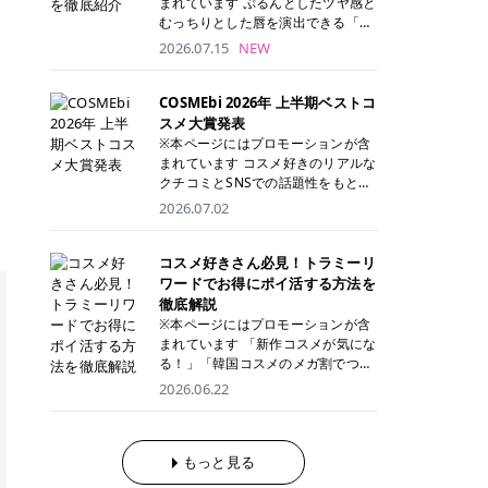
まれています ぷるんとしたツヤ感と
が多く、拭き取り後にそのまま部分
ら、コストパフォーマンスも重視し
す。 これから手軽に全身医療脱毛を
むっちりとした唇を演出できる「C
用パックとして使えるトナーパッド
たい方に！ メディオスターモノリス
始めたいと考えている方は、ぜひ最
ANMAKE（キャンメイク）むちぷる
2026.07.15
NEW
も増えています。 一方、拭き取り化
メディオスターNeXT PRO 公式サイ
後までチェックして、ご自身にぴっ
ティント」。 ティントならではの色
粧水は液体タイプのため、コットン
ト> レジーナクリニック 52,800円
たりのクリニック選びの参考にして
持ちに加え、プランパー効果※と保
に含ませて使用します。 使用量を調
(税込)/5回 99,000円(税込)/5回 ジェ
ください！ クリニック 全身＋VIO
湿ケアも叶えられることから、SNS
COSMEbi 2026年 上半期ベストコ
整しやすく、お気に入りの化粧水を
ントルシリーズを選べるため、脱毛
全身＋VIO＋顔 特徴 脱毛器 詳細 フ
でも話題の人気リップです。 「自分
スメ大賞発表
使いたい方やコストを抑えて続けた
機にこだわりたい方におすすめ！ ジ
レイアクリニック 52,800円(税込)/5
にはどのカラーが似合う？」「イエ
※本ページにはプロモーションが含
い方にもおすすめです。 トナーパッ
ェントルマックスプロ ジェントルマ
回 94,600円(税込)/5回 肌への負担
ベ・ブルベ別のおすすめは？」と気
まれています コスメ好きのリアルな
ドのメリット トナーパッドは、角質
ックスプロプラス ジェントルレーズ
に配慮しながら、コストパフォーマ
になっている方も多いのではないで
クチコミとSNSでの話題性をもとに
ケア・保湿ケア・部分用パックまで
プロ ソプラノチタニウム 公式サイ
ンスも重視したい方に！ メディオス
しょうか。 今回は6色のスウォッチ
選出された、COSMEbi 2026年上半
1枚で行える便利なスキンケアアイ
2026.07.02
ト> エミナルクリニック 49,500円
ターモノリス メディオスターNeXT
とともにご紹介！それぞれの色味や
期のベストコスメが決定！ 話題性・
テムです。 ここでは、トナーパッド
(税込)/6回 93,500円(税込)/6回 エミ
PRO 公式サイト> レジーナクリニッ
おすすめのパーソナルカラー、どん
使用感・仕上がりすべてを兼ね備え
を取り入れるメリットをご紹介しま
ナルクリニックの始めやすい料金設
ク 52,800円(税込)/5回 99,000円(税
なメイクに合うのかまで詳しく解説
た名品たちを、カテゴリ別にご紹介
コスメ好きさん必見！トラミーリ
す。 古い角質や皮脂汚れをやさしく
定！月々払いも安くて通いやすい ク
込)/5回 ジェントルシリーズを選べ
します✨ ※メイクアップ効果による
します。 本記事では、2025年11月
ワードでお得にポイ活する方法を
オフ トナーパッドを使用すること
リスタルプロ 公式サイト> リゼクリ
るため、脱毛機にこだわりたい方に
CANMAKE むちぷるティントとは？
～2026年4月までの半年間におい
徹底解説
で、洗顔だけでは落としきれない古
ニック 109,800円(税込)/5回 144,80
おすすめ！ ジェントルマックスプロ
CANMAKE むちぷるティントは、テ
て、COSMEbi内でのクチコミとSN
い角質や余分な皮脂汚れをやさしく
※本ページにはプロモーションが含
0円(税込)/5回 毛質に合わせて脱毛
ジェントルマックスプロプラス ジェ
ィント・プランパー・保湿ケアを1
Sでの話題性を元に選出されたコス
拭き取り、なめらかな肌へ整えま
まれています 「新作コスメが気にな
機を選択可能！有効期限も5年と長
ントルレーズプロ ソプラノチタニウ
本で叶えるリップです。 するすると
メやスキンケアなどの化粧品を「総
す。 保湿ケアまで1枚でできる 保湿
る！」「韓国コスメのメガ割でつい
くマイペースに通いやすい ラシャ
ム 公式サイト> エミナルクリニック
塗れるなめらかなテクスチャーで、
合」「デパコス」「プチプラ」「韓
成分を配合したトナーパッドなら、
買いすぎてしまう……」 そんな美容
メディオスターNeXT PRO ジェント
2026.06.22
49,500円(税込)/6回 93,500円(税
縦ジワをカバーしながら、むっちり
国コスメ」に分けて1位～3位までを
肌へうるおいを与えながらスキンケ
好きさんにおすすめなのが「トラミ
ルYAGプロ 公式サイト> ｜そもそも
込)/6回 エミナルクリニックの始め
としたツヤのある唇を演出します。
ランキング形式で発表！ 2026年上
アできるため、忙しい朝や夜の時短
ーリワード」です！ 普段のお買い物
医療脱毛って？エステ脱毛と何が違
やすい料金設定！月々払いも安くて
さらに、美容保湿成分を配合してい
半期 総合大賞 AMUSE（アミュー
ケアにもぴったりです。 部分パック
を少し工夫するだけでポイントを貯
うの？ 脱毛を考えたときに、まず悩
通いやすい クリスタルプロ 公式サ
るため、乾燥しにくくデイリー使い
ズ）「 ジェルフィットグロス」 👑
としても使える 多くのトナーパッド
められるため、コスメやスキンケア
もっと見る
むのが「医療脱毛とエステ脱毛、ど
イト> リゼクリニック 109,800円(税
にもぴったり！ アイテム詳細を見る
「ジェルフィットグロス」の特徴 唇
は、乾燥が気になる頬や額、小鼻な
にかかる費用を少しでも抑えたい方
っちがいいの？」ということではな