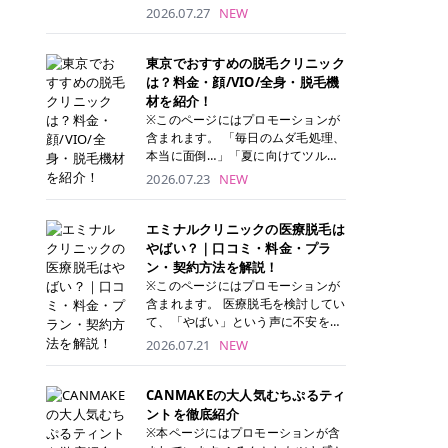
ナーパッド」は、化粧水や美容液を
2026.07.27
NEW
たっぷり含ませた丸型のコットンパ
ッド状のスキンケアアイテムです。
トナーパッドは洗顔後に肌をやさし
東京でおすすめの脱毛クリニック
く拭き取ることで、古い角質や余分
は？料金・顔/VIO/全身・脱毛機
な皮脂汚れをオフしながら、うるお
材を紹介！
いを与えられるのが特徴✨ さらに、
※このページにはプロモーションが
気になる部分には数分のせて部分用
含まれます。 「毎日のムダ毛処理、
パックとしても使用できるため、1
本当に面倒…」「夏に向けてツルツ
枚で「拭き取り」と「保湿ケア」の
ル肌になりたい！」 そう思って東京
2026.07.23
NEW
両方を叶えられます。 韓国コスメブ
で医療脱毛を探し始めても、クリニ
ランドを中心に人気を集めていまし
ックがたくさんありすぎてどこを選
たが、現在では日本でも定番のスキ
べばいいの？と迷ってしまいますよ
エミナルクリニックの医療脱毛は
ンケアアイテムとして幅広い世代に
ね。 この記事では、医療脱毛の基本
やばい？｜口コミ・料金・プラ
愛用されています。 トナーパッドの
から、東京で特に通いやすいフレイ
ン・契約方法を解説！
特徴 トナーパッドと拭き取り化粧水
アクリニック・レジーナクリニッ
※このページにはプロモーションが
の違い 「トナーパッド」と「拭き取
ク・エミナルクリニック・リゼクリ
含まれます。 医療脱毛を検討してい
り化粧水」はどちらも洗顔後に使用
ニックの4院について、分かりやす
て、「やばい」という声に不安を抱
するスキンケアアイテムですが、使
く解説します。 自分にぴったりのク
える方も多いのではないでしょう
2026.07.21
NEW
い方や特徴に違いがあります。 トナ
リニックを見つけて、面倒な自己処
か。 この記事では、エミナルクリニ
ーパッドは、化粧水があらかじめパ
理から卒業しちゃいましょう♪ クリ
ックの全身脱毛プランの詳しい料金
ッドに含まれているため、コットン
ニック 全身＋VIO 全身＋VIO＋顔 特
体系をはじめ、学生や友人同士でお
CANMAKEの大人気むちぷるティ
を用意する手間がなく、忙しい朝で
徴 脱毛器 詳細 フレイアクリニック
得になる割引キャンペーン、無料カ
ントを徹底紹介
もサッと使えるのが魅力です。 ま
52,800円(税込)/5回 94,600円(税
ウンセリングから施術までの具体的
※本ページにはプロモーションが含
た、保湿成分を豊富に配合した商品
込)/5回 肌への負担に配慮しなが
なステップを分かりやすく解説しま