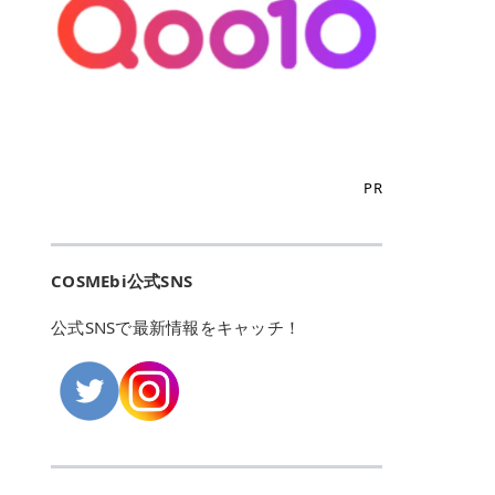
こからは、東京で人気のフレイアク
カリしたくありませんよね。エミナ
ント おすすめパーソナルカラー 02
> あんずのほのかに甘い香りがしま
るカーミングケアパッド」 ツボクサ
OFFクーポンなどを使って、SNSで
リニック・レジーナクリニック・エ
ルクリニックなら、最短1ヶ月ペー
モモ イエベ春・ブルベ夏 03 ワイン
すが > 強くないのでいつでも使える
エキス（保湿成分）配合で、肌荒れ
バズっている美容液やパック、限定
ミナルクリニック・リゼクリニック
スで通えるため、最短6ヶ月の全身
ベリー ブルベ冬 05 フィグピューレ
印象です > > 1本持っていると髪だ
や赤みが気になる肌をやさしく整え
の豪華キットをどこよりもお得にゲ
の4院について、おすすめのポイン
脱毛プランを選ぶことができます！
ブルベ夏・イエベ春 06 ラズベリー
けではなくボディやネイルケアにも
る低刺激設計のトナーパッドです。
ットできます✨ 豊富でリアルな口コ
トを詳しくご紹介します！ フレイア
（※予約状況や脱毛効果の個人差に
ケーキ ブルベ夏・ブルベ冬 07 フル
使えるのも◎ > > 引用元:コスメビ
アイテム詳細を見るQoo10での購入
ミや、ブランド公式ショップの出店
クリニック：選べるプランと女子に
よっては、6ヵ月で完了しない場合
ーツオレ イエベ春 40th ストロベリ
アイテム詳細を見るAmazonでのご
はこちら 4. SKINFOOD キャロット
も充実しているため、新作チェック
優しい手厚いサポート♡ ※満足度9
もあります）。 さらに、連続照射が
ーボンボン ブルベ夏 アイテム詳細
購入はこちら 2026年上半期 総合3
カロテン カーミングウォーターパッ
からリピート買いまで、美容マニア
6% 集計機関・アンケート内容：社
できる医療脱毛器を使っているた
を見るQoo10でのご購入はこちら
位 MAJOLICA MAJORCA（マジョリ
ド 「ゆらぎがちな肌をやさしく整え
の「欲しい」がすべて詰まったお買
内・施術済みフレイア顧客向けのア
め、全身の施術でも1回約60分で終
迷ったらこのカラーがおすすめ！ ナ
カ マジョルカ）「シャドーカスタマ
る植物由来カーミングケア」 βカロ
い物天国です。 Qoo10はこちら @C
ンケート 対象期間：2024/12/11～2
わります。 全国60院以上＆21時ま
PR
チュラルメイクなら「02 モモ」 自
イズ」 👑「シャドーカスタマイズ」
テンを含むにんじん由来成分で、乾
OSME アットコスメ（@cosme）
025/5/15 アンケート数:12606 フレ
で営業！ お仕事や学校の帰りにサク
然な血色感を演出できる万能カラ
の特徴 まばゆく発色フォルム整形シ
燥や外的刺激で不安定になりやすい
は、日本の美容マニアなら誰もが一
イアクリニックは、都内に新宿や渋
ッと寄りたい！という方にもエミナ
ー。 オフィスメイクなら「40th ス
ャドウ✨ 吸いこまれそうな奥行きの
肌をやさしく整えます。軽やかな使
度はお世話になる日本最大級の化粧
谷、銀座など7院があり、どこも駅
ルは強い味方。北海道から沖縄まで
トロベリーボンボン」 上品で落ち着
ある目もとをかなえる、フォルム整
用感も特長です。 アイテム詳細を見
品クチコミサイトです✨ 一番の魅力
から近くてアクセス抜群。平日は夜
全国に60院以上を展開しており、ど
いた印象に仕上がります。 毎日使い
形パウダーシャドウ。ひと塗りでま
るQoo10での購入はこちら 5. ANU
は、2,000万件を超える圧倒的なボ
COSMEbi公式SNS
21時まで開いているので、お仕事や
こも駅チカの好立地なんです。しか
やすい万能カラーなら「05 フィグ
ばゆく発色し、光の効果で目もとが
A 8ヒアルロン酸カテキンカーミン
リュームのリアルなクチコミ検索機
学校帰りにも通いやすいクリニック
も夜21時まで開いているので、忙し
ピューレ」 シーンを選ばず使える人
立体的に生まれ変わります。 実際に
グパッド 「うるおいを与えながら肌
能にあります。 自分の年齢や肌質
です。 ♡クイックプラン 時間をか
い毎日でも無理なく予定に組み込め
公式SNSで最新情報をキャッチ！
気カラーです。 韓国メイク・透明感
使用した方のクチコミ > 5 > 鮮やか
のキメを整えるバランスケアパッ
（乾燥肌・敏感肌など）、あるいは
けてしっかり脱毛。割引制度や保証
ます（※店舗によって診察時間は異
重視なら「06 ラズベリーケーキ」
発色✨ 吸い込まれそうな奥行きのあ
ド」 カテキン*1配合の極薄パッド
「毛穴」「美白」といった肌の悩み
サービスは充実！ 全身＋VIO 52,80
なります）。 そして嬉しいのが、施
青みピンクが透明感を引き立てま
る目もとを作れるアイシャドウ♡ >
で、肌にうるおいを与えながらキメ
に合わせてクチコミを絞り込めるた
0円(税込) 5回コース 所要時間が60
術室がカーテン仕切りではなくドア
す。 イエベ春なら「07 フルーツオ
パウダータイプなのに粉っぽさがな
を整え、すこやかな肌状態へ導くデ
め、自分に本当に合うコスメを失敗
分で完了 全身＋VIO＋顔 94,600円
付きの完全個室になっていること！
レ」 やわらかく可愛らしい印象に仕
くぴたっと密着♡発色が良くて煌め
イリーケアアイテムです。 *1 チャ
せずに見つけられる美容の羅針盤と
(税込) 5回コース 36箇所の脱毛が可
女性専用のプライベート空間なの
上がります。 よくある質問💡 色持
くパールが美しい✨ > 単色でも綺麗
カテキン（整肌成分） アイテム詳細
して絶大な信頼を得ています。 さら
能 ♡安心プラン １回、５回コー
で、周りの目を気にせずリラックス
ちはいい？ むちぷるティントはティ
にグラデーションを作れて簡単に立
を見るQoo10での購入はこちら 6.
に、年に数回発表される「ベストコ
ス、８回コースがあり、コース終了
して施術を受けられます。 痛みに配
ント処方のため、塗布後は色が定着
体感を出せます✨ > > カラーの名前
MEDIHEAL PDRNリフティングパッ
スメアワード（ベスコス）」は、日
後の追加照射の料金も設定していま
慮した医療脱毛器の導入と肌トラブ
しやすく、飲み物を飲んだあとでも
がまた可愛い💕 > PK321 ひとひら
ド 「ハリ感を意識したケアで肌をな
本の美容トレンドを大きく左右する