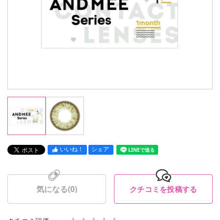
いいね！
シェア
LINEで送る
気になる(
0
)
クチコミを投稿する