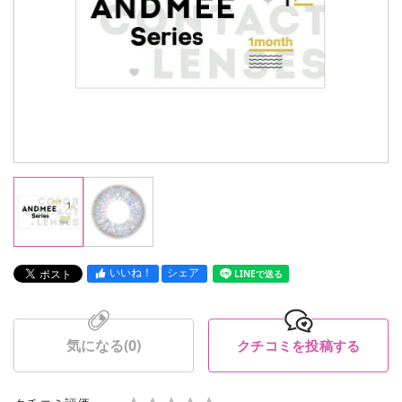
いいね！
シェア
LINEで送る
気になる(
0
)
クチコミを投稿する