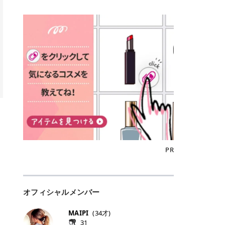
込)/5回 144,800円(税込)/5回 毛質に
Qoo10でのご購入はこちら CANMA
に触れた瞬間、ぷるんとしたジェリ
どに数分のせることで、集中保湿ケ
にぴったり。 Qoo10も、オリヤン
いでしょうか。 ズバリ、効果を実感
合わせて脱毛機を選択可能！有効期
KE むちぷるティント全色一覧 モモ
ーグロスが広がり、ふっくらボリュ
アとしても活用できます。 トナーパ
も、＠cosmeも、いつものコスメ購
するまでの期間や必要な施術回数が
限も5年と長くマイペースに通いや
｜血色感じるヌーディーピンク 桃の
ーム感のある仕上がりに✨ まるでリ
ッドの選び方 トナーパッドは、配合
入を“ちょっとお得”に変えられるの
大きな違いとして挙げられます！ 医
すい ラシャ メディオスターNeXT P
ような血色感を演出するヌーディー
フティングしたような、新しいリッ
成分やパッドの素材によって特徴が
が、トラミーリワードです✨ 今回
療脱毛は、医療機関（クリニックや
RO ジェントルYAGプロ 公式サイト
ピンク。 黄みと青みのバランスが良
プティンググロス💄 実際に使用した
異なります。 自分の肌悩みや理想の
は、トラミーリワードの特徴や活用
皮膚科など）だけで扱える高出力の
> ※医療脱毛は自由診療です。治療
く、自然になじむコーラル系カラー
方のクチコミ > 5 > プルプル > 唇に
仕上がりに合わせて選ぶことで、毎
方法、美容好きさんにおすすめな理
レーザーを使って、発毛組織にアプ
には赤み、痒み、火傷、毛嚢炎、一
です。 自然な血色感をプラスしてく
塗るPDRNグロス > > AMUSE ジェ
日のスキンケアに取り入れやすくな
由を詳しくご紹介します！ トラミー
ローチする施術といわれています。
時的な硬毛化などのリスクが伴いま
れるので、ナチュラルメイクとの相
ルフィットグロス > > ぷっくりツヤ
ります。 肌悩みに合わせて選ぶ パ
リワードとは？ 「トラミーリワー
そのため、少ない回数で永久脱毛
す。 目次▼ 1. エミナルクリニック
性抜群。 可愛らしく、多幸感のある
ツヤだけどベタっとした感じはなく
ッドの素材で選ぶ トナーパッドの使
ド」は、東証グロース上場企業であ
（※）を目指すことができます。
の魅力とは？選ばれる3つの特徴 ・
印象に仕上がります。 ワインベリー
て使いやすいですね。プランピング
い方 洗顔後すぐの清潔な肌に使用し
る株式会社アイズが運営する、安
（※永久脱毛とは一生毛が1本も生
最短6か月からの脱毛プランが選べ
｜気品をまとうローズレッド 深みの
効果で少しスーッとします。ここは
ます。 STEP1 エンボス面（凹凸
心・安全なポイントサイト機能で
えてこないという意味ではなく、ア
る！ ・全国60院以上＆21時まで営
ある青みレッド。 大人っぽく華やか
好き嫌いがあるかもしれませんが慣
面）で顔全体をやさしく拭き取りま
す。 トラミーリワードは、トラミー
メリカの基準に基づき「長期間にわ
業！ ・痛みに配慮した医療脱毛器の
な印象を与えるベリーカラーです。
れますね。 > > 分かりにくいけど、
す。 特に小鼻・あご・額など皮脂や
会員向けのポイントサービスです。
たって毛量が明らかに減少している
導入と肌トラブル対応 2. エミナル
ひと塗りで顔全体が華やかになり、
チップは片面がツルツル、片面がモ
古い角質が気になる部分は丁寧にな
対象ショップやサービスを利用する
状態が維持されること」を指しま
クリニックの口コミ・評判 3. エミ
リップを主役にしたメイクが完成。
ケモケになってます。 > > 桜グロス
じませましょう。 STEP2 パッドを
ことでポイントを獲得でき、貯まっ
す。） 一方のエステ脱毛は、出力が
ナルクリニックの全身脱毛料金プラ
クールで上品な雰囲気を演出できま
【日本限定色】：上品なピンクベー
裏返し、フラット面で顔全体をやさ
たポイントはAmazonギフト券やド
優しい機器を使うため痛みが少ない
ン ・全身脱毛の基本コースと料金
す。 フィグピューレ｜色っぽさと上
ジュ > > すももパールグロス【日本
PR
しく押さえながら化粧水をなじませ
ットマネーなどに交換できます。 普
のがメリットですが、毛根を破壊す
・追加費用がかからないシステム ・
品さを叶える赤みローズ 赤みとくす
限定色】：微細なラメがきらめく血
ます。 STEP3 その後は美容液・乳
段のネットショッピングを活用しな
ることはできないので一時的な減毛
支払い方法｜決済方法と医療ローン
みをほどよく含んだローズカラー。
色がよく見えるピンク。 > > どちら
液・クリームなど、普段どおりのス
がらポイントを貯められるため、ポ
にとどまります。結果的に、何度も
の活用も！ 4. エミナルクリニック
ニュートラルな発色で、肌色を選び
も上品で使いやすい色ですね。すも
キンケアを行います。 乾燥が気にな
イ活初心者でも始めやすいのが魅力
通う必要が出てくることが多くなり
の熱破壊式の脱毛機 5. エミナルク
にくい万能カラーです。 派手すぎず
もパールグロスの方がラメが入って
る部分には2〜5分程度のせて部分用
です✨ トラミーリワードの特徴 普
ます。 なお、医療脱毛は保険がきか
リニックのお得な割引・キャンペー
オフィシャルメンバー
落ち着いた印象に仕上がり、オン・
いるので華やかそうに見えるけど、
パックとして使用するのもおすすめ
段よく使っているコスメ通販サイト
ない自由診療なので、クリニックに
ン制度 ・学生プラン｜学生証の提示
オフ問わず使いやすいカラー。 きれ
付けてみると落ち着いた色ですね。
です。 おすすめトナーパッド7選 こ
を、トラミーリワード経由にするだ
よって料金設定が自由に決められて
で割引 ・ペア限定プラン｜家族や友
いめメイクにもカジュアルメイクに
> > スキンケア成分が配合されてい
MAIPI
(
34
才)
こからは、保湿ケアや肌荒れケア、
けでポイントが貯まるのが大きな魅
います。だからこそ、しっかり比較
人と一緒にスタートできる ・他社か
もマッチします。 ラズベリーケーキ
て保湿もしっかりしてくれます。最
31
毛穴ケアなど目的別におすすめのト
力です✨ 例えば、、、 ・メガ割の
して選ぶことが大切なのです。 医療