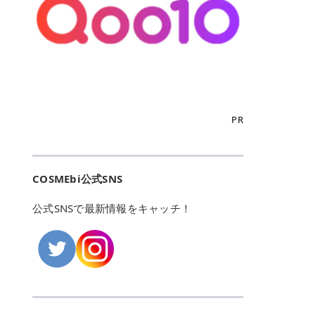
こからは、東京で人気のフレイアク
カリしたくありませんよね。エミナ
ント おすすめパーソナルカラー 02
> あんずのほのかに甘い香りがしま
るカーミングケアパッド」 ツボクサ
OFFクーポンなどを使って、SNSで
リニック・レジーナクリニック・エ
ルクリニックなら、最短1ヶ月ペー
モモ イエベ春・ブルベ夏 03 ワイン
すが > 強くないのでいつでも使える
エキス（保湿成分）配合で、肌荒れ
バズっている美容液やパック、限定
ミナルクリニック・リゼクリニック
スで通えるため、最短6ヶ月の全身
ベリー ブルベ冬 05 フィグピューレ
印象です > > 1本持っていると髪だ
や赤みが気になる肌をやさしく整え
の豪華キットをどこよりもお得にゲ
の4院について、おすすめのポイン
脱毛プランを選ぶことができます！
ブルベ夏・イエベ春 06 ラズベリー
けではなくボディやネイルケアにも
る低刺激設計のトナーパッドです。
ットできます✨ 豊富でリアルな口コ
トを詳しくご紹介します！ フレイア
（※予約状況や脱毛効果の個人差に
ケーキ ブルベ夏・ブルベ冬 07 フル
使えるのも◎ > > 引用元:コスメビ
アイテム詳細を見るQoo10での購入
ミや、ブランド公式ショップの出店
クリニック：選べるプランと女子に
よっては、6ヵ月で完了しない場合
ーツオレ イエベ春 40th ストロベリ
アイテム詳細を見るAmazonでのご
はこちら 4. SKINFOOD キャロット
も充実しているため、新作チェック
優しい手厚いサポート♡ ※満足度9
もあります）。 さらに、連続照射が
ーボンボン ブルベ夏 アイテム詳細
購入はこちら 2026年上半期 総合3
カロテン カーミングウォーターパッ
からリピート買いまで、美容マニア
6% 集計機関・アンケート内容：社
できる医療脱毛器を使っているた
を見るQoo10でのご購入はこちら
位 MAJOLICA MAJORCA（マジョリ
ド 「ゆらぎがちな肌をやさしく整え
の「欲しい」がすべて詰まったお買
内・施術済みフレイア顧客向けのア
め、全身の施術でも1回約60分で終
迷ったらこのカラーがおすすめ！ ナ
カ マジョルカ）「シャドーカスタマ
る植物由来カーミングケア」 βカロ
い物天国です。 Qoo10はこちら @C
ンケート 対象期間：2024/12/11～2
わります。 全国60院以上＆21時ま
PR
チュラルメイクなら「02 モモ」 自
イズ」 👑「シャドーカスタマイズ」
テンを含むにんじん由来成分で、乾
OSME アットコスメ（@cosme）
025/5/15 アンケート数:12606 フレ
で営業！ お仕事や学校の帰りにサク
然な血色感を演出できる万能カラ
の特徴 まばゆく発色フォルム整形シ
燥や外的刺激で不安定になりやすい
は、日本の美容マニアなら誰もが一
イアクリニックは、都内に新宿や渋
ッと寄りたい！という方にもエミナ
ー。 オフィスメイクなら「40th ス
ャドウ✨ 吸いこまれそうな奥行きの
肌をやさしく整えます。軽やかな使
度はお世話になる日本最大級の化粧
谷、銀座など7院があり、どこも駅
ルは強い味方。北海道から沖縄まで
トロベリーボンボン」 上品で落ち着
ある目もとをかなえる、フォルム整
用感も特長です。 アイテム詳細を見
品クチコミサイトです✨ 一番の魅力
から近くてアクセス抜群。平日は夜
全国に60院以上を展開しており、ど
いた印象に仕上がります。 毎日使い
形パウダーシャドウ。ひと塗りでま
るQoo10での購入はこちら 5. ANU
は、2,000万件を超える圧倒的なボ
COSMEbi公式SNS
21時まで開いているので、お仕事や
こも駅チカの好立地なんです。しか
やすい万能カラーなら「05 フィグ
ばゆく発色し、光の効果で目もとが
A 8ヒアルロン酸カテキンカーミン
リュームのリアルなクチコミ検索機
学校帰りにも通いやすいクリニック
も夜21時まで開いているので、忙し
ピューレ」 シーンを選ばず使える人
立体的に生まれ変わります。 実際に
グパッド 「うるおいを与えながら肌
能にあります。 自分の年齢や肌質
です。 ♡クイックプラン 時間をか
い毎日でも無理なく予定に組み込め
公式SNSで最新情報をキャッチ！
気カラーです。 韓国メイク・透明感
使用した方のクチコミ > 5 > 鮮やか
のキメを整えるバランスケアパッ
（乾燥肌・敏感肌など）、あるいは
けてしっかり脱毛。割引制度や保証
ます（※店舗によって診察時間は異
重視なら「06 ラズベリーケーキ」
発色✨ 吸い込まれそうな奥行きのあ
ド」 カテキン*1配合の極薄パッド
「毛穴」「美白」といった肌の悩み
サービスは充実！ 全身＋VIO 52,80
なります）。 そして嬉しいのが、施
青みピンクが透明感を引き立てま
る目もとを作れるアイシャドウ♡ >
で、肌にうるおいを与えながらキメ
に合わせてクチコミを絞り込めるた
0円(税込) 5回コース 所要時間が60
術室がカーテン仕切りではなくドア
す。 イエベ春なら「07 フルーツオ
パウダータイプなのに粉っぽさがな
を整え、すこやかな肌状態へ導くデ
め、自分に本当に合うコスメを失敗
分で完了 全身＋VIO＋顔 94,600円
付きの完全個室になっていること！
レ」 やわらかく可愛らしい印象に仕
くぴたっと密着♡発色が良くて煌め
イリーケアアイテムです。 *1 チャ
せずに見つけられる美容の羅針盤と
(税込) 5回コース 36箇所の脱毛が可
女性専用のプライベート空間なの
上がります。 よくある質問💡 色持
くパールが美しい✨ > 単色でも綺麗
カテキン（整肌成分） アイテム詳細
して絶大な信頼を得ています。 さら
能 ♡安心プラン １回、５回コー
で、周りの目を気にせずリラックス
ちはいい？ むちぷるティントはティ
にグラデーションを作れて簡単に立
を見るQoo10での購入はこちら 6.
に、年に数回発表される「ベストコ
ス、８回コースがあり、コース終了
して施術を受けられます。 痛みに配
ント処方のため、塗布後は色が定着
体感を出せます✨ > > カラーの名前
MEDIHEAL PDRNリフティングパッ
スメアワード（ベスコス）」は、日
後の追加照射の料金も設定していま
慮した医療脱毛器の導入と肌トラブ
しやすく、飲み物を飲んだあとでも
がまた可愛い💕 > PK321 ひとひら
ド 「ハリ感を意識したケアで肌をな
本の美容トレンドを大きく左右する