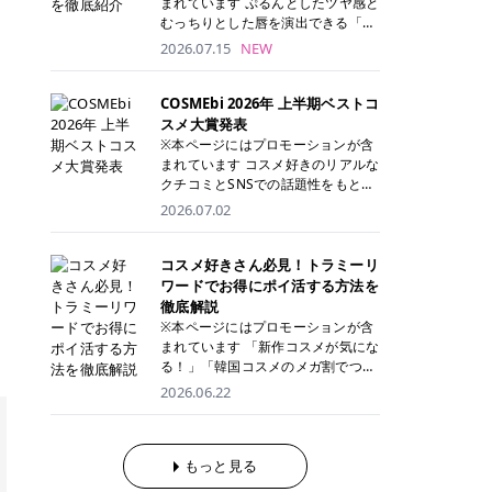
まれています ぷるんとしたツヤ感と
が多く、拭き取り後にそのまま部分
ら、コストパフォーマンスも重視し
す。 これから手軽に全身医療脱毛を
むっちりとした唇を演出できる「C
用パックとして使えるトナーパッド
たい方に！ メディオスターモノリス
始めたいと考えている方は、ぜひ最
ANMAKE（キャンメイク）むちぷる
2026.07.15
NEW
も増えています。 一方、拭き取り化
メディオスターNeXT PRO 公式サイ
後までチェックして、ご自身にぴっ
ティント」。 ティントならではの色
粧水は液体タイプのため、コットン
ト> レジーナクリニック 52,800円
たりのクリニック選びの参考にして
持ちに加え、プランパー効果※と保
に含ませて使用します。 使用量を調
(税込)/5回 99,000円(税込)/5回 ジェ
ください！ クリニック 全身＋VIO
湿ケアも叶えられることから、SNS
COSMEbi 2026年 上半期ベストコ
整しやすく、お気に入りの化粧水を
ントルシリーズを選べるため、脱毛
全身＋VIO＋顔 特徴 脱毛器 詳細 フ
でも話題の人気リップです。 「自分
スメ大賞発表
使いたい方やコストを抑えて続けた
機にこだわりたい方におすすめ！ ジ
レイアクリニック 52,800円(税込)/5
にはどのカラーが似合う？」「イエ
※本ページにはプロモーションが含
い方にもおすすめです。 トナーパッ
ェントルマックスプロ ジェントルマ
回 94,600円(税込)/5回 肌への負担
ベ・ブルベ別のおすすめは？」と気
まれています コスメ好きのリアルな
ドのメリット トナーパッドは、角質
ックスプロプラス ジェントルレーズ
に配慮しながら、コストパフォーマ
になっている方も多いのではないで
クチコミとSNSでの話題性をもとに
ケア・保湿ケア・部分用パックまで
プロ ソプラノチタニウム 公式サイ
ンスも重視したい方に！ メディオス
しょうか。 今回は6色のスウォッチ
選出された、COSMEbi 2026年上半
1枚で行える便利なスキンケアアイ
2026.07.02
ト> エミナルクリニック 49,500円
ターモノリス メディオスターNeXT
とともにご紹介！それぞれの色味や
期のベストコスメが決定！ 話題性・
テムです。 ここでは、トナーパッド
(税込)/6回 93,500円(税込)/6回 エミ
PRO 公式サイト> レジーナクリニッ
おすすめのパーソナルカラー、どん
使用感・仕上がりすべてを兼ね備え
を取り入れるメリットをご紹介しま
ナルクリニックの始めやすい料金設
ク 52,800円(税込)/5回 99,000円(税
なメイクに合うのかまで詳しく解説
た名品たちを、カテゴリ別にご紹介
コスメ好きさん必見！トラミーリ
す。 古い角質や皮脂汚れをやさしく
定！月々払いも安くて通いやすい ク
込)/5回 ジェントルシリーズを選べ
します✨ ※メイクアップ効果による
します。 本記事では、2025年11月
ワードでお得にポイ活する方法を
オフ トナーパッドを使用すること
リスタルプロ 公式サイト> リゼクリ
るため、脱毛機にこだわりたい方に
CANMAKE むちぷるティントとは？
～2026年4月までの半年間におい
徹底解説
で、洗顔だけでは落としきれない古
ニック 109,800円(税込)/5回 144,80
おすすめ！ ジェントルマックスプロ
CANMAKE むちぷるティントは、テ
て、COSMEbi内でのクチコミとSN
い角質や余分な皮脂汚れをやさしく
※本ページにはプロモーションが含
0円(税込)/5回 毛質に合わせて脱毛
ジェントルマックスプロプラス ジェ
ィント・プランパー・保湿ケアを1
Sでの話題性を元に選出されたコス
拭き取り、なめらかな肌へ整えま
まれています 「新作コスメが気にな
機を選択可能！有効期限も5年と長
ントルレーズプロ ソプラノチタニウ
本で叶えるリップです。 するすると
メやスキンケアなどの化粧品を「総
す。 保湿ケアまで1枚でできる 保湿
る！」「韓国コスメのメガ割でつい
くマイペースに通いやすい ラシャ
ム 公式サイト> エミナルクリニック
塗れるなめらかなテクスチャーで、
合」「デパコス」「プチプラ」「韓
成分を配合したトナーパッドなら、
買いすぎてしまう……」 そんな美容
メディオスターNeXT PRO ジェント
2026.06.22
49,500円(税込)/6回 93,500円(税
縦ジワをカバーしながら、むっちり
国コスメ」に分けて1位～3位までを
肌へうるおいを与えながらスキンケ
好きさんにおすすめなのが「トラミ
ルYAGプロ 公式サイト> ｜そもそも
込)/6回 エミナルクリニックの始め
としたツヤのある唇を演出します。
ランキング形式で発表！ 2026年上
アできるため、忙しい朝や夜の時短
ーリワード」です！ 普段のお買い物
医療脱毛って？エステ脱毛と何が違
やすい料金設定！月々払いも安くて
さらに、美容保湿成分を配合してい
半期 総合大賞 AMUSE（アミュー
ケアにもぴったりです。 部分パック
を少し工夫するだけでポイントを貯
うの？ 脱毛を考えたときに、まず悩
通いやすい クリスタルプロ 公式サ
るため、乾燥しにくくデイリー使い
ズ）「 ジェルフィットグロス」 👑
としても使える 多くのトナーパッド
められるため、コスメやスキンケア
もっと見る
むのが「医療脱毛とエステ脱毛、ど
イト> リゼクリニック 109,800円(税
にもぴったり！ アイテム詳細を見る
「ジェルフィットグロス」の特徴 唇
は、乾燥が気になる頬や額、小鼻な
にかかる費用を少しでも抑えたい方
っちがいいの？」ということではな