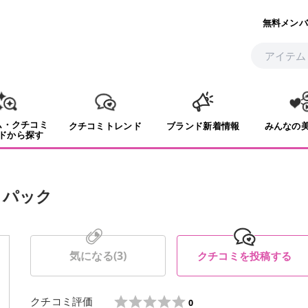
無料メンバ
ム・クチコミ
クチコミトレンド
ブランド新着情報
みんなの
ドから探す
クパック
気になる(
3
)
クチコミを投稿する
クチコミ評価
0