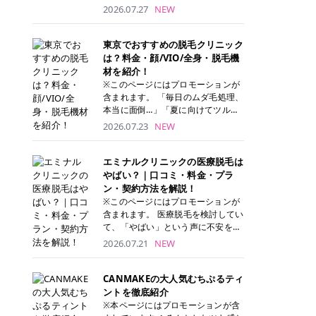
ナーパッド」は、化粧水や美容液を
2026.07.27
NEW
たっぷり含ませた丸型のコットンパ
ッド状のスキンケアアイテムです。
トナーパッドは洗顔後に肌をやさし
東京でおすすめの脱毛クリニック
く拭き取ることで、古い角質や余分
は？料金・顔/VIO/全身・脱毛機
な皮脂汚れをオフしながら、うるお
材を紹介！
いを与えられるのが特徴✨ さらに、
※このページにはプロモーションが
気になる部分には数分のせて部分用
含まれます。 「毎日のムダ毛処理、
パックとしても使用できるため、1
本当に面倒…」「夏に向けてツルツ
枚で「拭き取り」と「保湿ケア」の
ル肌になりたい！」 そう思って東京
2026.07.23
NEW
両方を叶えられます。 韓国コスメブ
で医療脱毛を探し始めても、クリニ
ランドを中心に人気を集めていまし
ックがたくさんありすぎてどこを選
たが、現在では日本でも定番のスキ
べばいいの？と迷ってしまいますよ
エミナルクリニックの医療脱毛は
ンケアアイテムとして幅広い世代に
ね。 この記事では、医療脱毛の基本
やばい？｜口コミ・料金・プラ
愛用されています。 トナーパッドの
から、東京で特に通いやすいフレイ
ン・契約方法を解説！
特徴 トナーパッドと拭き取り化粧水
アクリニック・レジーナクリニッ
※このページにはプロモーションが
の違い 「トナーパッド」と「拭き取
ク・エミナルクリニック・リゼクリ
含まれます。 医療脱毛を検討してい
り化粧水」はどちらも洗顔後に使用
ニックの4院について、分かりやす
て、「やばい」という声に不安を抱
するスキンケアアイテムですが、使
く解説します。 自分にぴったりのク
える方も多いのではないでしょう
2026.07.21
NEW
い方や特徴に違いがあります。 トナ
リニックを見つけて、面倒な自己処
か。 この記事では、エミナルクリニ
ーパッドは、化粧水があらかじめパ
理から卒業しちゃいましょう♪ クリ
ックの全身脱毛プランの詳しい料金
ッドに含まれているため、コットン
ニック 全身＋VIO 全身＋VIO＋顔 特
体系をはじめ、学生や友人同士でお
CANMAKEの大人気むちぷるティ
を用意する手間がなく、忙しい朝で
徴 脱毛器 詳細 フレイアクリニック
得になる割引キャンペーン、無料カ
ントを徹底紹介
もサッと使えるのが魅力です。 ま
52,800円(税込)/5回 94,600円(税
ウンセリングから施術までの具体的
※本ページにはプロモーションが含
た、保湿成分を豊富に配合した商品
込)/5回 肌への負担に配慮しなが
なステップを分かりやすく解説しま