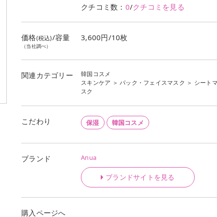
クチコミ数：
0
/
クチコミを見る
価格
/容量
3,600円/10枚
(税込)
（当社調べ）
韓国コスメ
関連カテゴリー
スキンケア
＞
パック・フェイスマスク
＞
シート
スク
こだわり
保湿
韓国コスメ
Anua
ブランド
ブランドサイトを見る
購入ページへ