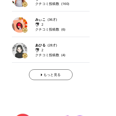
らの「のりかえ」や「お友だち紹
｜甘く可愛いモーヴピンク 鮮やかな
近、乾燥していた唇がプルンと見え
クチコミ投稿数
ナーパッドをご紹介します。 毎日使
タイミングで利用することが多いQ
(
160
)
脱毛の「熱破壊式」と「蓄熱式」と
介」も！ 6. 予約から脱毛施術まで
青みを感じるラズベリーピンク。 フ
てうれちい！ > > 引用元:コスメビ
いやすいトナーパッドから、スペシ
oo10 ・口コミを見ながら購入する
は？ 医療脱毛のレーザー機器には、
のステップ ・無料カウンセリングの
ェミニンな雰囲気を演出できる可愛
アイテム詳細を見るQoo10でのご購
ャルケアにぴったりなトナーパッド
＠cosme ・韓国コスメをチェック
大きく分けて「熱破壊式」と「蓄熱
予約方法 ・カウンセリング当日の持
らしいカラーです。 透明感を引き立
入はこちら 2026年上半期 総合2位
まで厳選しました。 1. MEDICUBE
する際によく見るOLIVE YOUNG GL
式」の2種類があり、それぞれ得意
みぃこ
(
36
才)
ち物 ・医師の問診とプラン提案 ・
てながら、甘さのある印象に。 韓国
柳屋（ヤナギヤ）「柳屋 あんず
PDRNピンクコラーゲンゲルトナー
OBAL など、すでに使い慣れている
な毛質が違います。 * 熱破壊式 高
施術当日の流れと次回予約の取り方
2
メイクやピンクメイクとも相性抜群
油」 👑「柳屋 あんず油」の特徴 1
パッド 「うるおいとハリ感をサポー
サイトが対象になっている場合も多
出力のレーザーをバチッ！と当て
7. 店舗一覧と美容医療メニュー ・
クチコミ投稿数
(
6
)
です。 フルーツオレ｜ピュア感あふ
00％植物由来の「柳屋 あんず油」
トし、なめらかな肌へ導く高密着ゲ
く、お買い物の内容や流れを変える
て、毛根の発毛組織に向けてレーザ
全国60院以上！エミナルクリニック
れるミルキーコーラル 白みを含んだ
フワッと香りさらっとまとまり、ツ
ルパッド」 PDRNやコラーゲン成分
必要はありません。 「どうせ買う予
ーを照射します。ワキやVIOのよう
の店舗一覧 ・脱毛だけじゃない！美
ミルキーなコーラルカラー。 やさし
ヤのある美しい髪に導きます。 ヘア
を配合し、乾燥やハリ不足が気にな
定だったコスメ」をトラミーリワー
な、太くて濃い毛にも使用が可能で
容医療メニュー 8. まとめ ｜エミナ
くふんわり発色し、粘膜リップのよ
だけでなく、ボディケア・ネイルケ
あひる
(
28
才)
る肌をしっとり整えるゲルタイプの
ドを経由するだけで、ポイントも一
す！その分、輪ゴムで弾かれたよう
ルクリニックの魅力とは？選ばれる
うな仕上がりになります。 柔らかく
アなど幅広く保湿ケア。 実際に使用
2
トナーパッド。密着力が高く、スキ
緒に受け取れる、そんな手軽さがあ
な強い痛みを感じやすい傾向があり
3つの特徴 ※1 開業2019年3月20日
可愛らしい印象になり、毎日使いた
した方のクチコミ > 5 > 1本あると
クチコミ投稿数
ンケアの土台ケアとして取り入れや
ります✨ またトラミーリワードに
(
4
)
ます。 * 蓄熱式 低出力のレーザー
～2026年6月30日時点(医療脱毛、
くなるナチュラルカラー。 スクール
便利なオイル😊 > 柳屋 あんず油 >
すいアイテムです。 アイテム詳細を
は、以下のような特徴があります！
を連続で当てて、毛の成長をコント
ハイフ、ダーマペン、美容点滴、医
メイクやオフィスメイクにもおすす
> ──────────── > > 100%植
見るQoo10での購入はこちら 2. BIO
・1ポイント＝1円でわかりやすい
ロールする部分（バルジ領域）にじ
療ダイエットなど) 「早く綺麗にな
めです。 40TH ストロベリーボンボ
物由来のオイル > > 白髪染めで傷ん
DANCE コラーゲンゲルトナーパッ
・選べるe-GIFT・Amazonギフト
わじわ熱を伝える方式です。急激な
りたいけど、痛いのはイヤだし、通
ン｜上品なピンクベージュ 黄みを抑
でいてパサついているので > オイル
ド 「うるおいを与えながら肌をやわ
券・ドットマネーなどに交換できる
熱さを感じにくく、痛みや肌への負
もっと見る
う時間もない…」医療脱毛にそんな
えたクリーミーなピンクベージュ。
は必需品です > > 少しとろみがある
らかく整える保湿ケアパッド」 ゲル
・トラミー会員なら無料で利用でき
担を抑えやすいのが嬉しいポイン
ハードルを感じていませんか？エミ
ほんのり青みを感じる絶妙なカラー
ものの、さらっと軽めのオイル > >
素材ならではの高密着設計で、肌に
る ・ポイ活初心者でも始めやすい
ト。顔や背中などの産毛や細い毛に
ナルクリニックは、そんな私たちの
で、自然な血色感を演出します。 肌
ベタつかなくて髪につけるとサラサ
うるおいを与えながらやさしく整え
編集部が厳選！トラミーリワードお
向いています。 最近は、この両方を
ワガママを叶えてくれるクリニック
になじみながらも、唇をふんわり明
ラでツヤが出ます✨ > > ドライヤー
る保湿特化型トナーパッド。乾燥し
すすめ3選 QOO10 Qoo10（キュー
使い分けられる優秀な脱毛機を導入
なんです！多くの女性から選ばれて
るく見せてくれるカラー。 オフィス
前とドライヤー後に使っていますが
やすい肌をふっくらとした印象に導
テン）は、話題の韓国コスメや最新
しているクリニックも増えているの
いる3つの魅力をご紹介します。 最
メイクやナチュラルメイクにもぴっ
> 髪がペタッとならなくて気に入っ
きます。 アイテム詳細を見るQoo1
のトレンドスキンケアがいち早く、
で、自分の毛質に合わせてお任せで
短6か月からの脱毛プランが選べ
たりです。 アイテム詳細を見るQoo
てます😊 > > ワンタッチキャップな
0での購入はこちら 3. SKIN1004 セ
驚きの価格で手に入る大人気の通販
きることが多いですよ。 ｜東京でお
る！ 「せっかく脱毛を始めたのに、
10でのご購入はこちら イエベ・ブ
ので開けやすく > 1滴ずつ出るので
ンテラ クイックカーミングパッド
サイトです！ 特に年4回開催される
すすめの医療脱毛クリニック4選 こ
次の予約が数ヶ月先…」なんてガッ
ルベ別おすすめカラー むちぷるティ
量を調節しやすく使いやすいです >
「ゆらぎやすい肌をすこやかに整え
ビッグセール「メガ割」では、20%