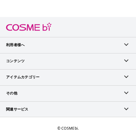
利用者様へ
メンバーログイン
コンテンツ
無料メンバー登録
ランキング
アイテムカテゴリー
メンバー会員について
アイテム・クチコミ
スキンケア
その他
アイテム掲載リクエスト
ブランドから探す
ベースメイク
お問い合わせ（ブランド様）
関連サービス
COSMEbiについて
ピックアップ特集
ポイントメイク
広告について
ママプレス
お問い合わせ
©︎ COSMEbi.
ブランド新着情報
ネイル・ネイルケア
ランキング・評価について