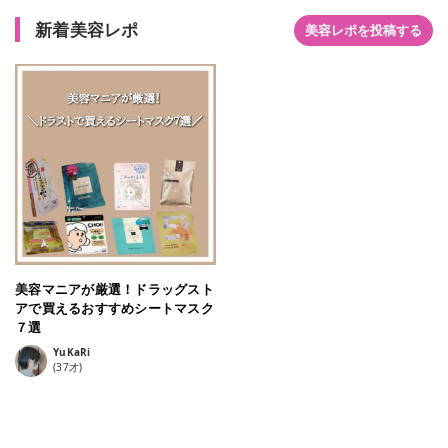
新着美容レポ
美容レポを投稿する
美容マニアが厳選！ドラッグスト
アで買えるおすすめシートマスク
７選
YuKaRi
(
37
才)