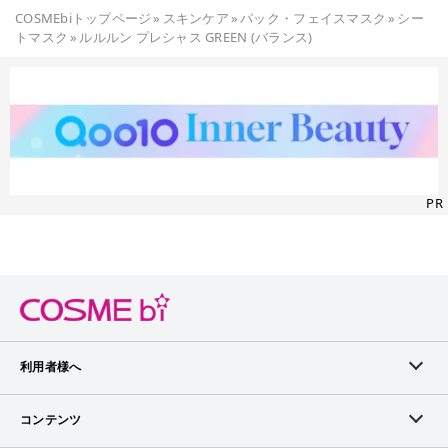
COSMEbiトップページ
»
スキンケア
»
パック・フェイスマスク
»
シー
トマスク
»
ルルルン プレシャス GREEN (バランス)
PR
利用者様へ
メンバーログイン
コンテンツ