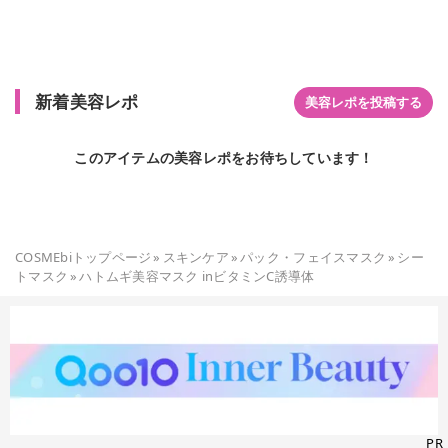
新着美容レポ
美容レポを投稿する
このアイテムの美容レポをお待ちしています！
COSMEbiトップページ
»
スキンケア
»
パック・フェイスマスク
»
シー
トマスク
»
ハトムギ美容マスク inビタミンC誘導体
PR